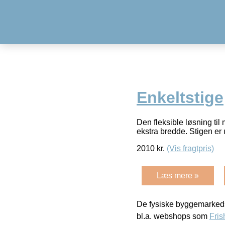
Enkeltstige
Den fleksible løsning til
ekstra bredde. Stigen er u
2010
kr.
(Vis fragtpris)
Læs mere »
De fysiske byggemarkeds
bl.a. webshops som
Fris