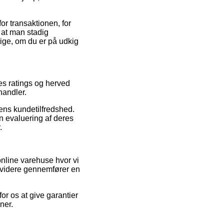
or transaktionen, for
 at man stadig
tige, om du er på udkig
res ratings og herved
handler.
pens kundetilfredshed.
n evaluering af deres
.
online varehuse hvor vi
r videre gennemfører en
or os at give garantier
ner.