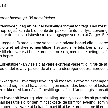
518
jerner baseret på
38
anmeldelser
embyder i dag en hel del forskellige former for fragt. Den mest
eshop, og så kan du blot hente din pakke når du har lyst. Leverin
mere den mest prisbevidste leveringstype ved køb af Zarges Stel
gge at få produkterne sendt til din private bopæl eller til adre
ofte et hak dyrere, men tillige i høj grad smertefri. Den prisbill
te tilfælde være at hente produkterne selv, men dette betinges af 
s bopæl.
nkeltstiger kan vise sig at være ekstremt væsentlig i tilfælde af
emed er det relativt passende at man undersøger det estimerede l
ker giver 1 hverdags levering på massevis af varer, eksempelv
lertid regnes ud fra at bestillingen indsendes forud for et fasts
 sikkerhed kan nå at få bestillingen afsted før de logistikansatte 
ker byder på levering uden betaling, men typisk er det så præmis
n man beslutte sig for den mindst kostelige form for levering, 
Skagen – vil være at få fragtfirmaet til at køre produkterne til en