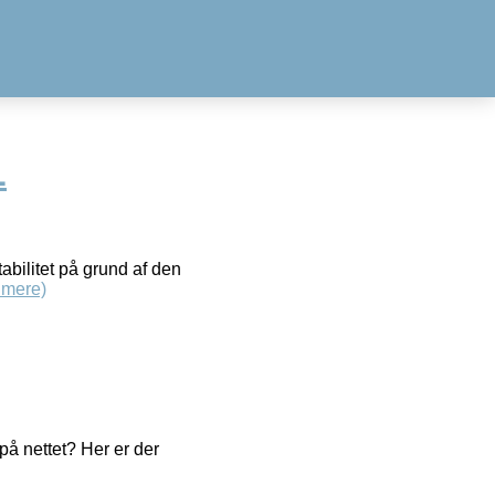
L
abilitet på grund af den
 mere)
å nettet? Her er der