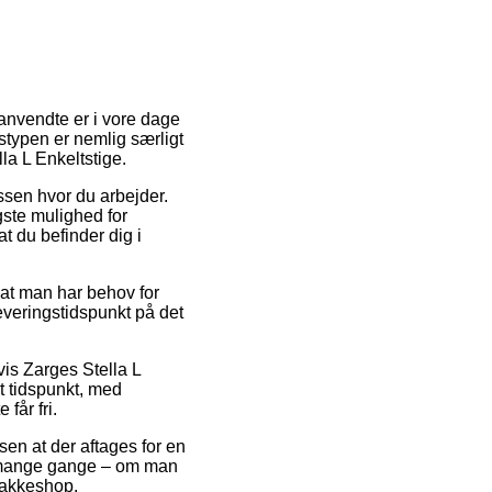
 anvendte er i vore dage
gstypen er nemlig særligt
la L Enkeltstige.
ssen hvor du arbejder.
igste mulighed for
at du befinder dig i
 at man har behov for
everingstidspunkt på det
is Zarges Stella L
at tidspunkt, med
får fri.
sen at der aftages for en
som mange gange – om man
 pakkeshop.