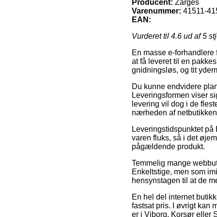
Producent:
Zarges
Varenummer:
41511-41
EAN:
Vurderet til
4.6
ud af 5 st
En masse e-forhandlere fr
at få leveret til en pakk
gnidningsløs, og tit yder
Du kunne endvidere planlæ
Leveringsformen viser sig 
levering vil dog i de fles
nærheden af netbutikken
Leveringstidspunktet på E
varen fluks, så i det øj
pågældende produkt.
Temmelig mange webbutik
Enkeltstige, men som imid
hensynstagen til at de med
En hel del internet butik
fastsat pris. I øvrigt ka
er i Viborg, Korsør eller 