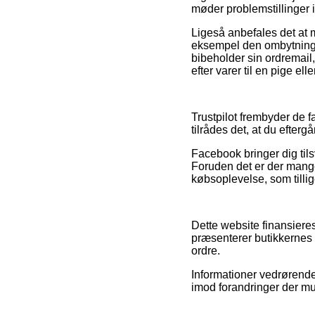
møder problemstillinger 
Ligeså anbefales det at m
eksempel den ombytningsre
bibeholder sin ordremail,
efter varer til en pige ell
Trustpilot frembyder de f
tilrådes det, at du efterg
Facebook bringer dig tils
Foruden det er der mange
købsoplevelse, som tillige
Dette website finansiere
præsenterer butikkernes 
ordre.
Informationer vedrørende 
imod forandringer der mul