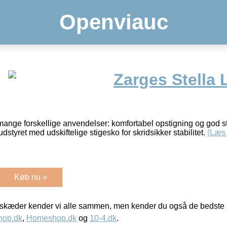
Openviauc
Zarges Stella 
 mange forskellige anvendelser: komfortabel opstigning og god st
dstyret med udskiftelige stigesko for skridsikker stabilitet.
(Læs
Køb nu »
kæder kender vi alle sammen, men kender du også de bedste p
hop.dk
,
Homeshop.dk
og
10-4.dk
.