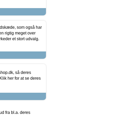
edskæde, som også har
en rigtig meget over
keder et stort udvalg.
hop.dk, så deres
lik her for at se deres
 fra bl.a. deres