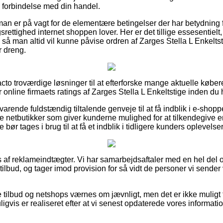
i forbindelse med din handel.
an er på vagt for de elementære betingelser der har betydning f
ttighed internet shoppen lover. Her er det tillige essesentielt,
 så man altid vil kunne påvise ordren af Zarges Stella L Enkelts
er dreng.
acto troværdige løsninger til at efterforske mange aktuelle købe
år online firmaets ratings af Zarges Stella L Enkeltstige inden du 
varende fuldstændig tiltalende genveje til at få indblik i e-shop
 netbutikker som giver kunderne mulighed for at tilkendegive e
 bør tages i brug til at få et indblik i tidligere kunders oplevelser
s af reklameindtægter. Vi har samarbejdsaftaler med en hel del 
tilbud, og tager imod provision for så vidt de personer vi sende
tilbud og netshops værnes om jævnligt, men det er ikke muligt f
igvis er realiseret efter at vi senest opdaterede vores informatio