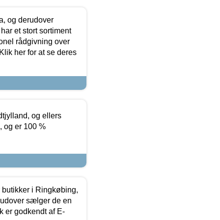
ia, og derudover
ar et stort sortiment
onel rådgivning over
ik her for at se deres
tjylland, og ellers
4, og er 100 %
butikker i Ringkøbing,
rudover sælger de en
k er godkendt af E-