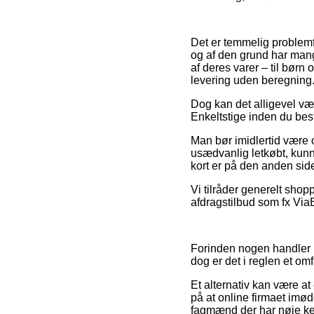
Det er temmelig problemfr
og af den grund har mang
af deres varer – til bør
levering uden beregning
Dog kan det alligevel væ
Enkeltstige inden du besti
Man bør imidlertid være o
usædvanlig letkøbt, kun
kort er på den anden sid
Vi tilråder generelt shop
afdragstilbud som fx ViaBi
Forinden nogen handler på
dog er det i reglen et om
Et alternativ kan være at
på at online firmaet imød
fagmænd der har nøje ken