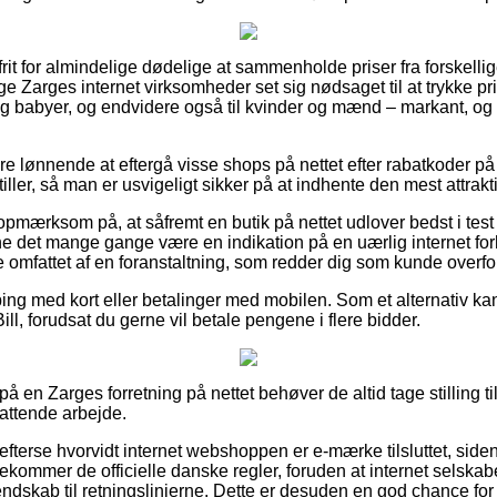
it for almindelige dødelige at sammenholde priser fra forskellig
e Zarges internet virksomheder set sig nødsaget til at trykke p
n og babyer, og endvidere også til kvinder og mænd – markant, o
.
re lønnende at eftergå visse shops på nettet efter rabatkoder på
ller, så man er usvigeligt sikker på at indhente den mest attrakti
pmærksom på, at såfremt en butik på nettet udlover bedst i test va
ne det mange gange være en indikation på en uærlig internet f
e omfattet af en foranstaltning, som redder dig som kunde overfo
ping med kort eller betalinger med mobilen. Som et alternativ kan
ll, forudsat du gerne vil betale pengene i flere bidder.
 en Zarges forretning på nettet behøver de altid tage stilling t
fattende arbejde.
 efterse hvorvidt internet webshoppen er e-mærke tilsluttet, siden
ekommer de officielle danske regler, foruden at internet selskabet
dskab til retningslinjerne. Dette er desuden en god chance for 