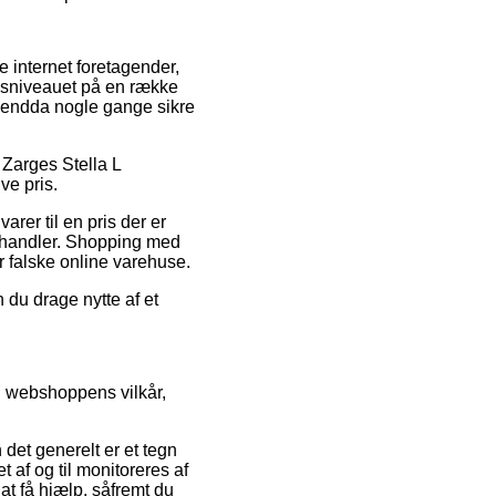
e internet foretagender,
risniveauet på en række
g endda nogle gange sikre
 Zarges Stella L
ve pris.
rer til en pris der er
orhandler. Shopping med
r falske online varehuse.
 du drage nytte af et
il webshoppens vilkår,
 det generelt er et tegn
 af og til monitoreres af
at få hjælp, såfremt du