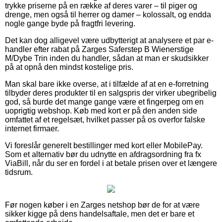
trykke priserne på en række af deres varer – til piger og
drenge, men også til herrer og damer – kolossalt, og endda
nogle gange byde på fragtfri levering.
Det kan dog alligevel være udbytterigt at analysere et par e-
handler efter rabat på Zarges Saferstep B Wienerstige
M/Dybe Trin inden du handler, sådan at man er skudsikker
på at opnå den mindst kostelige pris.
Man skal bare ikke overse, at i tilfælde af at en e-forretning
tilbyder deres produkter til en salgspris der virker ubegribelig
god, så burde det mange gange være et fingerpeg om en
uoprigtig webshop. Køb med kort er på den anden side
omfattet af et regelsæt, hvilket passer på os overfor falske
internet firmaer.
Vi foreslår generelt bestillinger med kort eller MobilePay.
Som et alternativ bør du udnytte en afdragsordning fra fx
ViaBill, når du ser en fordel i at betale prisen over et længere
tidsrum.
Før nogen køber i en Zarges netshop bør de for at være
sikker kigge på dens handelsaftale, men det er bare et