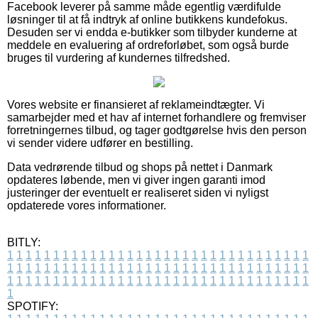
Facebook leverer på samme måde egentlig værdifulde
løsninger til at få indtryk af online butikkens kundefokus.
Desuden ser vi endda e-butikker som tilbyder kunderne at
meddele en evaluering af ordreforløbet, som også burde
bruges til vurdering af kundernes tilfredshed.
Vores website er finansieret af reklameindtægter. Vi
samarbejder med et hav af internet forhandlere og fremviser
forretningernes tilbud, og tager godtgørelse hvis den person
vi sender videre udfører en bestilling.
Data vedrørende tilbud og shops på nettet i Danmark
opdateres løbende, men vi giver ingen garanti imod
justeringer der eventuelt er realiseret siden vi nyligst
opdaterede vores informationer.
BITLY:
1
1
1
1
1
1
1
1
1
1
1
1
1
1
1
1
1
1
1
1
1
1
1
1
1
1
1
1
1
1
1
1
1
1
1
1
1
1
1
1
1
1
1
1
1
1
1
1
1
1
1
1
1
1
1
1
1
1
1
1
1
1
1
1
1
1
1
1
1
1
1
1
1
1
1
1
1
1
1
1
1
1
1
1
1
1
1
1
1
1
1
1
1
1
1
1
1
1
1
1
SPOTIFY: