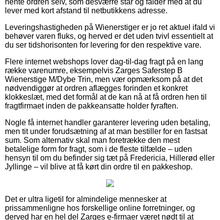
hente ordren selv, som desværre står og falder med at du
lever med kort afstand til netbutikkens adresse.
Leveringshastigheden på Wienerstiger er jo ret aktuel ifald vi
behøver varen fluks, og herved er det uden tvivl essentielt at
du ser tidshorisonten for levering for den respektive vare.
Flere internet webshops lover dag-til-dag fragt på en lang
række varenumre, eksempelvis Zarges Saferstep B
Wienerstige M/Dybe Trin, men vær opmærksom på at det
nødvendiggør at ordren aflægges forinden et konkret
klokkeslæt, med det formål at de kan nå at få ordren hen til
fragtfirmaet inden de pakkeansatte holder fyraften.
Nogle få internet handler garanterer levering uden betaling,
men tit under forudsætning af at man bestiller for en fastsat
sum. Som alternativ skal man foretrække den mest
betalelige form for fragt, som i de fleste tilfælde – uden
hensyn til om du befinder sig tæt på Fredericia, Hillerød eller
Jyllinge – vil blive at få kørt din ordre til en pakkeshop.
Det er ultra ligetil for almindelige mennesker at
prissammenligne hos forskellige online forretninger, og
derved har en hel del Zarges e-firmaer været nødt til at