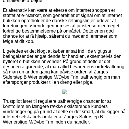
omfattende arbejde.
Et alternativ kan være at efterse om internet shoppen er
støttet af e-mærket, som generelt er et signal om at internet
butikken opretholder de danske retningslinjer, udover at
forretningen løbende gennemses af jurister som er meget
fortrolige bestemmelserne på området. Dette er en god
chance for at få hjælp, såfremt du møder dilemmaer som
følge af dit køb.
Ligeledes er det klogt at køber er sat ind i de vigtigste
betingelser der er gældende for handlen, eksempelvis den
bytteret e-butikken anvender. På grund af dette er det
desuden afgørende, at man altid bevarer ens ordrekvittering,
så man en anden gang kan påvise ordren af Zarges
Saferstep B Wienerstige M/Dybe Trin, uafhængig om man
efterspørger produkter til en dreng eller pige.
Trustpilot fører til regulære uafhængige chancer for at
kontrollere en længere række eksisterende kunders
vurderinger og på grund af dette er det smart, at du kigger på
internet selskabets omtaler af Zarges Saferstep B
Wienerstige M/Dybe Trin inden du handler.