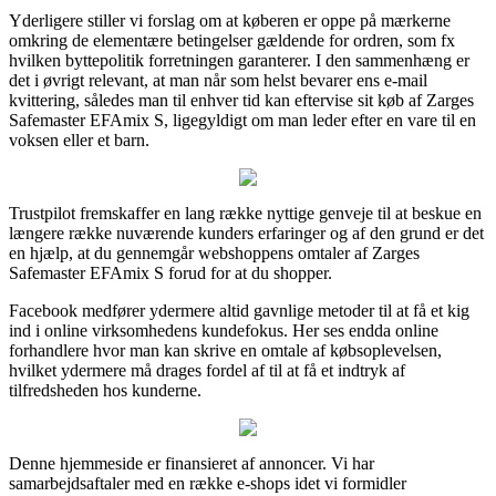
Yderligere stiller vi forslag om at køberen er oppe på mærkerne
omkring de elementære betingelser gældende for ordren, som fx
hvilken byttepolitik forretningen garanterer. I den sammenhæng er
det i øvrigt relevant, at man når som helst bevarer ens e-mail
kvittering, således man til enhver tid kan eftervise sit køb af Zarges
Safemaster EFAmix S, ligegyldigt om man leder efter en vare til en
voksen eller et barn.
Trustpilot fremskaffer en lang række nyttige genveje til at beskue en
længere række nuværende kunders erfaringer og af den grund er det
en hjælp, at du gennemgår webshoppens omtaler af Zarges
Safemaster EFAmix S forud for at du shopper.
Facebook medfører ydermere altid gavnlige metoder til at få et kig
ind i online virksomhedens kundefokus. Her ses endda online
forhandlere hvor man kan skrive en omtale af købsoplevelsen,
hvilket ydermere må drages fordel af til at få et indtryk af
tilfredsheden hos kunderne.
Denne hjemmeside er finansieret af annoncer. Vi har
samarbejdsaftaler med en række e-shops idet vi formidler