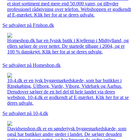
et stort sortiment med mere end 50.000 varer, og tilbyder
professionel rådgivning over telefon. Webshoppen er godkendt
af E-mærket. Klik her for at se deres udvalg.
Se udvalget på Frishop.dk
Homeshop.dk har en fysisk butik i Kjellerup i Midtjylland, og
ellers sælger de over nettet. De startede tilbage i 2004, og er
100 % danskejet. Klik her for at se deres udvalg.
Se udvalget på Homeshop.dk
10-4.dk er en jysk byggemarkedskæde, som har butikker i
Ringkøbing, Ulfborg, Varde, Viborg, Videbæk og Aarhus.
Derudover sælger de en hel del til hele landet via deres
webshop. 10-4.dk er godkendt af E-mærket. Klik her for at se
deres udvalg.
Se udvalget på 10-4.dk
Davidsenshop.dk er en sønderjysk byggemarkedskæde, som
også har butikker andre steder i landet. De sælger desuden
rigtig meget over nettet, og har ligesom de andre online