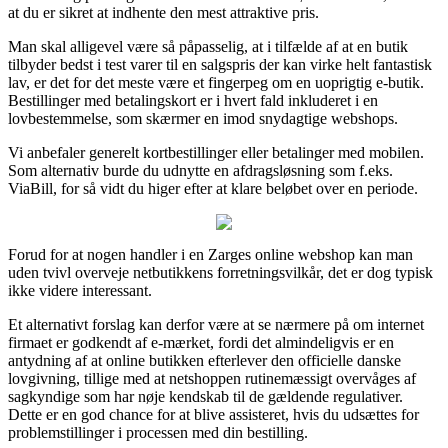
at du er sikret at indhente den mest attraktive pris.
Man skal alligevel være så påpasselig, at i tilfælde af at en butik
tilbyder bedst i test varer til en salgspris der kan virke helt fantastisk
lav, er det for det meste være et fingerpeg om en uoprigtig e-butik.
Bestillinger med betalingskort er i hvert fald inkluderet i en
lovbestemmelse, som skærmer en imod snydagtige webshops.
Vi anbefaler generelt kortbestillinger eller betalinger med mobilen.
Som alternativ burde du udnytte en afdragsløsning som f.eks.
ViaBill, for så vidt du higer efter at klare beløbet over en periode.
Forud for at nogen handler i en Zarges online webshop kan man
uden tvivl overveje netbutikkens forretningsvilkår, det er dog typisk
ikke videre interessant.
Et alternativt forslag kan derfor være at se nærmere på om internet
firmaet er godkendt af e-mærket, fordi det almindeligvis er en
antydning af at online butikken efterlever den officielle danske
lovgivning, tillige med at netshoppen rutinemæssigt overvåges af
sagkyndige som har nøje kendskab til de gældende regulativer.
Dette er en god chance for at blive assisteret, hvis du udsættes for
problemstillinger i processen med din bestilling.