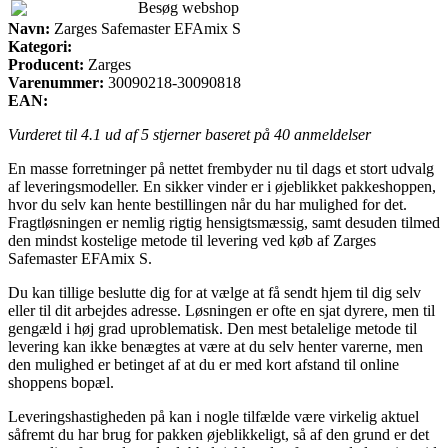
Besøg webshop
Navn:
Zarges Safemaster EFAmix S
Kategori:
Producent:
Zarges
Varenummer:
30090218-30090818
EAN:
Vurderet til
4.1
ud af 5 stjerner baseret på
40
anmeldelser
En masse forretninger på nettet frembyder nu til dags et stort udvalg
af leveringsmodeller. En sikker vinder er i øjeblikket pakkeshoppen,
hvor du selv kan hente bestillingen når du har mulighed for det.
Fragtløsningen er nemlig rigtig hensigtsmæssig, samt desuden tilmed
den mindst kostelige metode til levering ved køb af Zarges
Safemaster EFAmix S.
Du kan tillige beslutte dig for at vælge at få sendt hjem til dig selv
eller til dit arbejdes adresse. Løsningen er ofte en sjat dyrere, men til
gengæld i høj grad uproblematisk. Den mest betalelige metode til
levering kan ikke benægtes at være at du selv henter varerne, men
den mulighed er betinget af at du er med kort afstand til online
shoppens bopæl.
Leveringshastigheden på kan i nogle tilfælde være virkelig aktuel
såfremt du har brug for pakken øjeblikkeligt, så af den grund er det