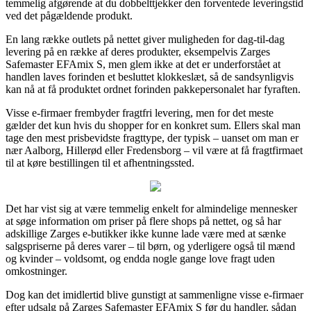
temmelig afgørende at du dobbelttjekker den forventede leveringstid
ved det pågældende produkt.
En lang række outlets på nettet giver muligheden for dag-til-dag
levering på en række af deres produkter, eksempelvis Zarges
Safemaster EFAmix S, men glem ikke at det er underforstået at
handlen laves forinden et besluttet klokkeslæt, så de sandsynligvis
kan nå at få produktet ordnet forinden pakkepersonalet har fyraften.
Visse e-firmaer frembyder fragtfri levering, men for det meste
gælder det kun hvis du shopper for en konkret sum. Ellers skal man
tage den mest prisbevidste fragttype, der typisk – uanset om man er
nær Aalborg, Hillerød eller Fredensborg – vil være at få fragtfirmaet
til at køre bestillingen til et afhentningssted.
Det har vist sig at være temmelig enkelt for almindelige mennesker
at søge information om priser på flere shops på nettet, og så har
adskillige Zarges e-butikker ikke kunne lade være med at sænke
salgspriserne på deres varer – til børn, og yderligere også til mænd
og kvinder – voldsomt, og endda nogle gange love fragt uden
omkostninger.
Dog kan det imidlertid blive gunstigt at sammenligne visse e-firmaer
efter udsalg på Zarges Safemaster EFAmix S før du handler, sådan