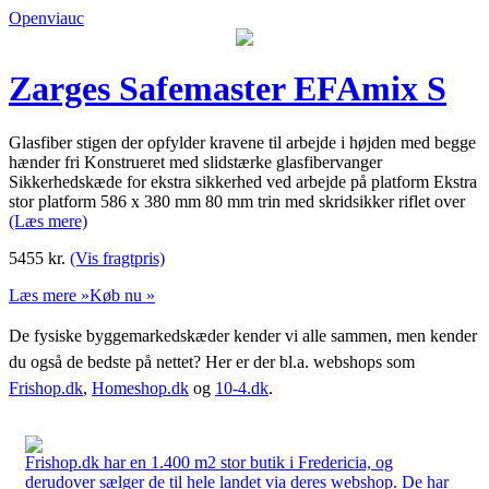
Openviauc
Zarges Safemaster EFAmix S
Glasfiber stigen der opfylder kravene til arbejde i højden med begge
hænder fri Konstrueret med slidstærke glasfibervanger
Sikkerhedskæde for ekstra sikkerhed ved arbejde på platform Ekstra
stor platform 586 x 380 mm 80 mm trin med skridsikker riflet over
(Læs mere)
5455
kr.
(Vis fragtpris)
Læs mere »
Køb nu »
De fysiske byggemarkedskæder kender vi alle sammen, men kender
du også de bedste på nettet? Her er der bl.a. webshops som
Frishop.dk
,
Homeshop.dk
og
10-4.dk
.
Frishop.dk har en 1.400 m2 stor butik i Fredericia, og
derudover sælger de til hele landet via deres webshop. De har