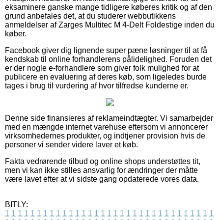
eksaminere ganske mange tidligere køberes kritik og af den
grund anbefales det, at du studerer webbutikkens
anmeldelser af Zarges Multitec M 4-Delt Foldestige inden du
køber.
Facebook giver dig lignende super pæne løsninger til at få
kendskab til online forhandlerens pålidelighed. Foruden det
er der nogle e-forhandlere som giver folk mulighed for at
publicere en evaluering af deres køb, som ligeledes burde
tages i brug til vurdering af hvor tilfredse kunderne er.
Denne side finansieres af reklameindtægter. Vi samarbejder
med en mængde internet varehuse eftersom vi annoncerer
virksomhedernes produkter, og indtjener provision hvis de
personer vi sender videre laver et køb.
Fakta vedrørende tilbud og online shops understøttes tit,
men vi kan ikke stilles ansvarlig for ændringer der måtte
være lavet efter at vi sidste gang opdaterede vores data.
BITLY:
1
1
1
1
1
1
1
1
1
1
1
1
1
1
1
1
1
1
1
1
1
1
1
1
1
1
1
1
1
1
1
1
1