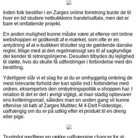
Inden folk bestiller i en Zarges online forretning burde de til
hver en tid studere netbutikkens handelsaftale, men det er
bare et omfattende projekt.
En anden mulighed kunne måske være at efterse om online
webshoppen er godkendt af e-mærket, som ofte er en
antydning af at e-butikken tilslutter sig de gældende danske
regler, tillige med at den regelmæssigt ses til af sagkyndige
der kender til retningslinjerne. Desuden tilbydes du lejlighed
til støtte, hvis du skulle få udfordringer i forbindelse med din
bestilling.
Yderligere slår vi et slag for at du er omhyggelig omkring de
mest relevante forhold der kan spille ind i forbindelse med
ordren, eksempelvis den ombytningspolitik e-shoppen har. I
relation til det er det i øvrigt vigtigt, at man stadig opbevarer
ens kvitteringsmail, således man en anden gang vil kunne
eftervise sit køb af Zarges Multitec M 4-Delt Foldestige,
uafhængig om du er på udkig efter et produkt til en dreng
eller pige.
Trustpilot medfører en række uafhængige chancer for at