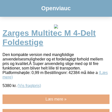
Openviauc
Zarges Multitec M 4-Delt
Foldestige
Den kompakte version med mangfoldige
anvendelsesmuligheder og et fordelagtigt forhold mellem
pris og kvalitet.Â Super anvendelig stige med op til fire
funktioner, som bliver helt lille til transporten.
Platformshøjde: 0,99 m Bestillingsnr: 42384 må ikke a
(Læs
mere)
5380
kr.
(Vis fragtpris)
Læs mere »