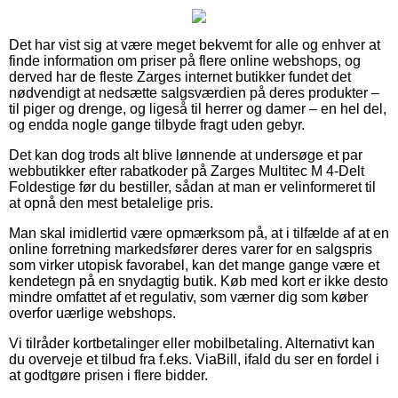
Det har vist sig at være meget bekvemt for alle og enhver at
finde information om priser på flere online webshops, og
derved har de fleste Zarges internet butikker fundet det
nødvendigt at nedsætte salgsværdien på deres produkter –
til piger og drenge, og ligeså til herrer og damer – en hel del,
og endda nogle gange tilbyde fragt uden gebyr.
Det kan dog trods alt blive lønnende at undersøge et par
webbutikker efter rabatkoder på Zarges Multitec M 4-Delt
Foldestige før du bestiller, sådan at man er velinformeret til
at opnå den mest betalelige pris.
Man skal imidlertid være opmærksom på, at i tilfælde af at en
online forretning markedsfører deres varer for en salgspris
som virker utopisk favorabel, kan det mange gange være et
kendetegn på en snydagtig butik. Køb med kort er ikke desto
mindre omfattet af et regulativ, som værner dig som køber
overfor uærlige webshops.
Vi tilråder kortbetalinger eller mobilbetaling. Alternativt kan
du overveje et tilbud fra f.eks. ViaBill, ifald du ser en fordel i
at godtgøre prisen i flere bidder.