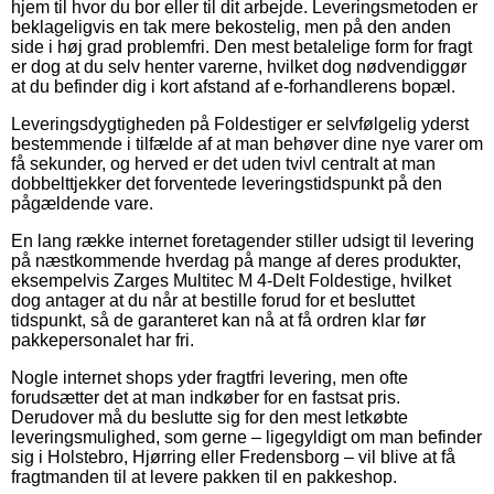
hjem til hvor du bor eller til dit arbejde. Leveringsmetoden er
beklageligvis en tak mere bekostelig, men på den anden
side i høj grad problemfri. Den mest betalelige form for fragt
er dog at du selv henter varerne, hvilket dog nødvendiggør
at du befinder dig i kort afstand af e-forhandlerens bopæl.
Leveringsdygtigheden på Foldestiger er selvfølgelig yderst
bestemmende i tilfælde af at man behøver dine nye varer om
få sekunder, og herved er det uden tvivl centralt at man
dobbelttjekker det forventede leveringstidspunkt på den
pågældende vare.
En lang række internet foretagender stiller udsigt til levering
på næstkommende hverdag på mange af deres produkter,
eksempelvis Zarges Multitec M 4-Delt Foldestige, hvilket
dog antager at du når at bestille forud for et besluttet
tidspunkt, så de garanteret kan nå at få ordren klar før
pakkepersonalet har fri.
Nogle internet shops yder fragtfri levering, men ofte
forudsætter det at man indkøber for en fastsat pris.
Derudover må du beslutte sig for den mest letkøbte
leveringsmulighed, som gerne – ligegyldigt om man befinder
sig i Holstebro, Hjørring eller Fredensborg – vil blive at få
fragtmanden til at levere pakken til en pakkeshop.