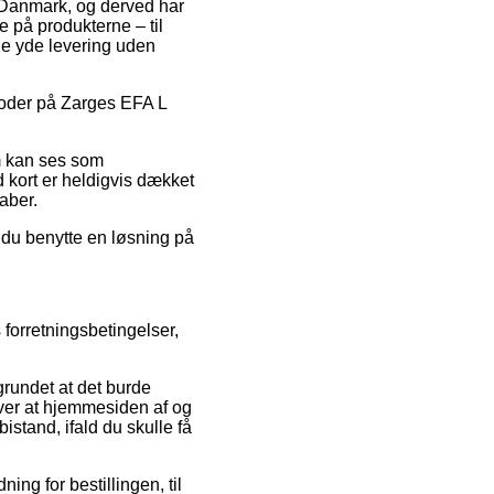
 i Danmark, og derved har
 på produkterne – til
ge yde levering uden
koder på Zarges EFA L
om kan ses som
d kort er heldigvis dækket
aber.
n du benytte en løsning på
forretningsbetingelser,
grundet at det burde
dover at hjemmesiden af og
bistand, ifald du skulle få
ing for bestillingen, til