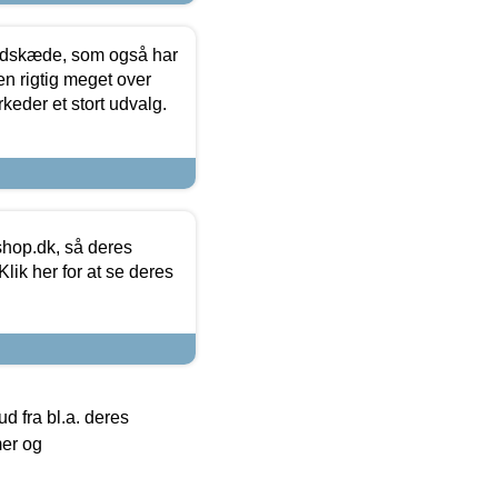
edskæde, som også har
en rigtig meget over
keder et stort udvalg.
hop.dk, så deres
lik her for at se deres
 fra bl.a. deres
mer og