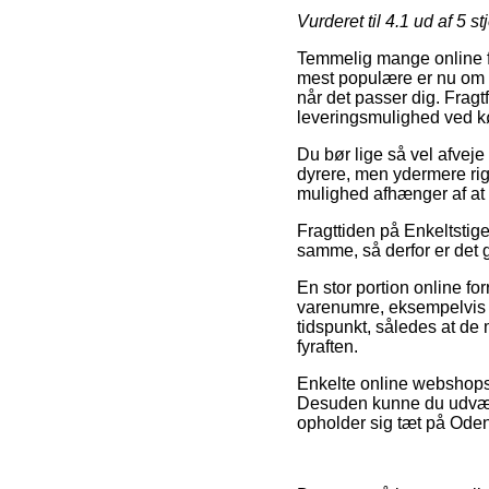
Vurderet til
4.1
ud af 5 st
Temmelig mange online fo
mest populære er nu om d
når det passer dig. Fragt
leveringsmulighed ved kø
Du bør lige så vel afveje 
dyrere, men ydermere rigt
mulighed afhænger af at
Fragttiden på Enkeltstige
samme, så derfor er det 
En stor portion online fo
varenumre, eksempelvis Z
tidspunkt, således at de 
fyraften.
Enkelte online webshops 
Desuden kunne du udvælge
opholder sig tæt på Odens