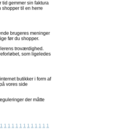
ver tid gemmer sin faktura
shopper til en herre
rende brugeres meninger
ige før du shopper.
dlerens troværdighed.
eforløbet, som ligeledes
ternet butikker i form af
på vores side
reguleringer der måtte
1
1
1
1
1
1
1
1
1
1
1
1
1