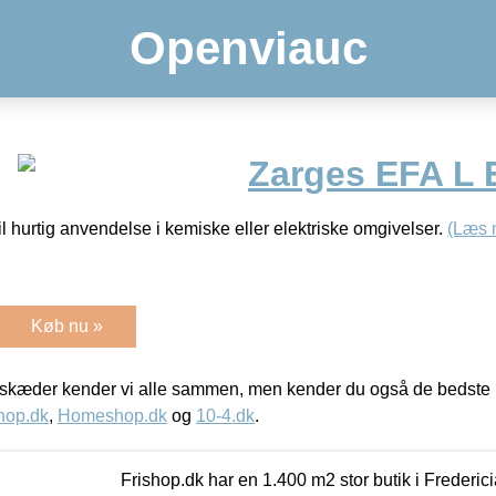
Openviauc
Zarges EFA L 
l hurtig anvendelse i kemiske eller elektriske omgivelser.
(Læs 
Køb nu »
kæder kender vi alle sammen, men kender du også de bedste p
hop.dk
,
Homeshop.dk
og
10-4.dk
.
Frishop.dk har en 1.400 m2 stor butik i Frederic