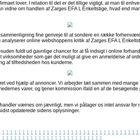
maet lover. I relation til det er det tillige vigtigt, at man til enh
n vidne om handlen af Zarges EFA L Enkeltstige, hvad end man 
n sammenligning fine genveje til at sondere en række forhenvæ
du analyserer online webshoppens kritik af Zarges EFA L Enkeltst
uden fuldt ud gavnlige chancer for at få indsigt i online forhan
t virksomheder som gør det muligt at give en anmeldelse af ordr
ing af tilfredsheden hos kunderne.
eret ved hjælp af annoncer. Vi arbejder tæt sammen med mange in
hedernes varer, og tjener kommission ifald en af de besøgende 
handler værnes om jævnligt, men vi påtager os intet ansvar for 
 sidst opdaterede sidens oplysninger.
1
1
1
1
1
1
1
1
1
1
1
1
1
1
1
1
1
1
1
1
1
1
1
1
1
1
1
1
1
1
1
1
1
1
1
1
1
1
1
1
1
1
1
1
1
1
1
1
1
1
1
1
1
1
1
1
1
1
1
1
1