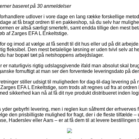
jerner baseret på
30
anmeldelser
rhandlere udlover i vore dage en lang række forskellige metoder
age at få bragt ordren til en pakkeshop, så du selv har mulighed
formen er altså særligt smertefri, samt endda tillige den mest bet
b af Zarges EFA L Enkeltstige.
for og imod at vælge at få sendt til dit hus eller ud på dit arbejde
ig fleksibel. Den mest betalelige løsning er uden tvivl selv at
 du har bopæl tæt på netshoppens arbejdslager.
r er naturligvis rigtig udslagsgivende ifald man absolut skal br
ganske fornuftigt at man ser den forventede leveringsdato på den
rretninger stiller udsigt til muligheden for dag-til-dag levering 
arges EFA L Enkeltstige, som trods alt regnes ud fra at ordren 
med sikkerhed kan nå at få dit nye produkt distribueret inden log
yder gebyrfri levering, men i reglen kun såfremt der erhverves 
 den prisbilligste mulighed for fragt, der i de fleste tilfælde 
e, Haderslev eller Aars – er at få dem til at levere bestillingen 