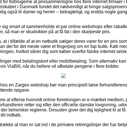
gt for forbrugerne at prissammenligne hos flere internet firmaer
lskaber i Danmark fundet det nødvendigt at tvinge salgspriserne
dig også til damer og herrer – betragteligt, og endda nogle gan
se sig smart at sammenholde et par online webshops efter rabat
r, så man er skudsikker på at få fat i den skarpeste pris.
at i tilfælde af at en netbutik sælger deres varer for en pris s
 kan det for det meste være et fingerpeg om en fup butik. Køb me
ingen, hvilket sikrer dig som køber overfor falske internet selsk
illinger med betalingskort eller mobilbetaling. Som alternativ ka
s ViaBill, når du hellere vil afbetale pengene i flere bidder.
 hos en Zarges webshop bør man principielt læse forhandlerens 
attende opgave.
ære at efterse hvorvidt online forretningen er e-mærket medlem, 
forhandleren retter sig efter den officielle danske lovgivning, u
 der behersker reglerne. Desuden giver det dig lejlighed til at få 
dit indkøb.
trække at man er sat ind i de primære retningslinjer der har betydn