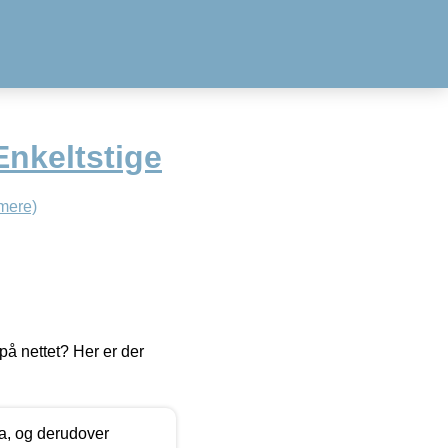
Enkeltstige
mere)
å nettet? Her er der
ia, og derudover