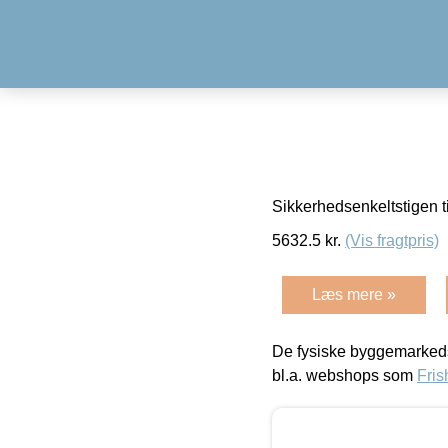
Sikkerhedsenkeltstigen ti
5632.5
kr.
(Vis fragtpris)
Læs mere »
De fysiske byggemarkeds
bl.a. webshops som
Fris