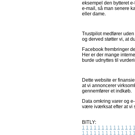
eksempel den bytteret e-fir
e-mail, så man senere ka
eller dame.
Trustpilot medfører ude
og derved støtter vi, at 
Facebook frembringer des
Her er der mange interne
burde udnyttes til vurder
Dette website er finansi
at vi annoncerer virksom
gennemfører et indkøb.
Data omkring varer og e-
være iværksat efter at vi
BITLY:
1
1
1
1
1
1
1
1
1
1
1
1
1
1
1
1
1
1
1
1
1
1
1
1
1
1