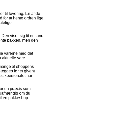
 til levering. En af de
 for at hente ordren lige
alelige
. Den viser sig tit en tand
 hente pakken, men den
uge varerne med det
 aktuelle vare.
på mange af shoppens
lægges før et givent
istikpersonalet har
for en præcis sum.
– uafhængig om du
til en pakkeshop.