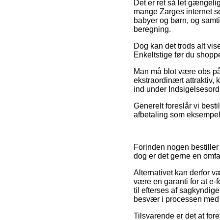
Det er ret så let gængeli
mange Zarges internet se
babyer og børn, og samti
beregning.
Dog kan det trods alt vi
Enkeltstige før du shoppe
Man må blot være obs på, 
ekstraordinært attraktiv,
ind under Indsigelsesordn
Generelt foreslår vi best
afbetaling som eksempelvi
Forinden nogen bestiller
dog er det gerne en omf
Alternativet kan derfor v
være en garanti for at e-
til efterses af sagkyndige
besvær i processen med 
Tilsvarende er det at fore