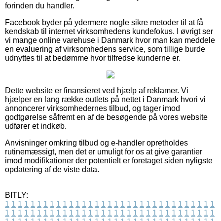
forinden du handler.
Facebook byder på ydermere nogle sikre metoder til at få
kendskab til internet virksomhedens kundefokus. I øvrigt ser
vi mange online varehuse i Danmark hvor man kan meddele
en evaluering af virksomhedens service, som tillige burde
udnyttes til at bedømme hvor tilfredse kunderne er.
Dette website er finansieret ved hjælp af reklamer. Vi
hjælper en lang række outlets på nettet i Danmark hvori vi
annoncerer virksomhedernes tilbud, og tager imod
godtgørelse såfremt en af de besøgende på vores website
udfører et indkøb.
Anvisninger omkring tilbud og e-handler opretholdes
rutinemæssigt, men det er umuligt for os at give garantier
imod modifikationer der potentielt er foretaget siden nyligste
opdatering af de viste data.
BITLY:
1
1
1
1
1
1
1
1
1
1
1
1
1
1
1
1
1
1
1
1
1
1
1
1
1
1
1
1
1
1
1
1
1
1
1
1
1
1
1
1
1
1
1
1
1
1
1
1
1
1
1
1
1
1
1
1
1
1
1
1
1
1
1
1
1
1