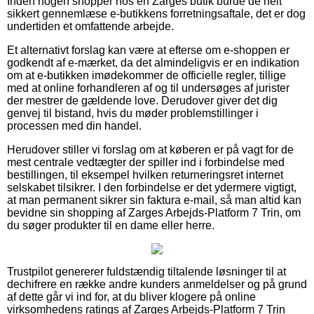
Inden nogen shopper hos en Zarges butik burde de helt
sikkert gennemlæse e-butikkens forretningsaftale, det er dog
undertiden et omfattende arbejde.
Et alternativt forslag kan være at efterse om e-shoppen er
godkendt af e-mærket, da det almindeligvis er en indikation
om at e-butikken imødekommer de officielle regler, tillige
med at online forhandleren af og til undersøges af jurister
der mestrer de gældende love. Derudover giver det dig
genvej til bistand, hvis du møder problemstillinger i
processen med din handel.
Herudover stiller vi forslag om at køberen er på vagt for de
mest centrale vedtægter der spiller ind i forbindelse med
bestillingen, til eksempel hvilken returneringsret internet
selskabet tilsikrer. I den forbindelse er det ydermere vigtigt,
at man permanent sikrer sin faktura e-mail, så man altid kan
bevidne sin shopping af Zarges Arbejds-Platform 7 Trin, om
du søger produkter til en dame eller herre.
Trustpilot genererer fuldstændig tiltalende løsninger til at
dechifrere en række andre kunders anmeldelser og på grund
af dette går vi ind for, at du bliver klogere på online
virksomhedens ratings af Zarges Arbejds-Platform 7 Trin