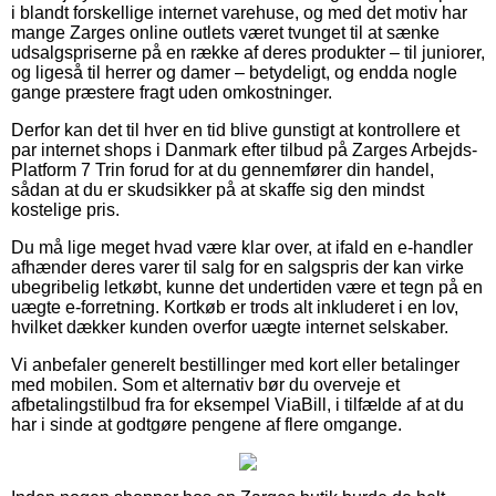
i blandt forskellige internet varehuse, og med det motiv har
mange Zarges online outlets været tvunget til at sænke
udsalgspriserne på en række af deres produkter – til juniorer,
og ligeså til herrer og damer – betydeligt, og endda nogle
gange præstere fragt uden omkostninger.
Derfor kan det til hver en tid blive gunstigt at kontrollere et
par internet shops i Danmark efter tilbud på Zarges Arbejds-
Platform 7 Trin forud for at du gennemfører din handel,
sådan at du er skudsikker på at skaffe sig den mindst
kostelige pris.
Du må lige meget hvad være klar over, at ifald en e-handler
afhænder deres varer til salg for en salgspris der kan virke
ubegribelig letkøbt, kunne det undertiden være et tegn på en
uægte e-forretning. Kortkøb er trods alt inkluderet i en lov,
hvilket dækker kunden overfor uægte internet selskaber.
Vi anbefaler generelt bestillinger med kort eller betalinger
med mobilen. Som et alternativ bør du overveje et
afbetalingstilbud fra for eksempel ViaBill, i tilfælde af at du
har i sinde at godtgøre pengene af flere omgange.