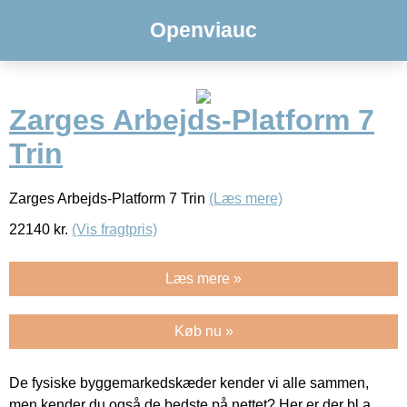
Openviauc
Zarges Arbejds-Platform 7
Trin
Zarges Arbejds-Platform 7 Trin
(Læs mere)
22140
kr.
(Vis fragtpris)
Læs mere »
Køb nu »
De fysiske byggemarkedskæder kender vi alle sammen,
men kender du også de bedste på nettet? Her er der bl.a.