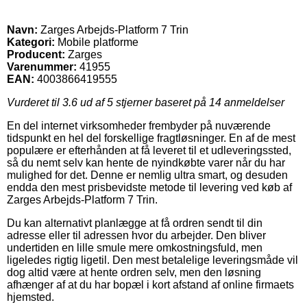
Navn:
Zarges Arbejds-Platform 7 Trin
Kategori:
Mobile platforme
Producent:
Zarges
Varenummer:
41955
EAN:
4003866419555
Vurderet til
3.6
ud af 5 stjerner baseret på
14
anmeldelser
En del internet virksomheder frembyder på nuværende
tidspunkt en hel del forskellige fragtløsninger. En af de mest
populære er efterhånden at få leveret til et udleveringssted,
så du nemt selv kan hente de nyindkøbte varer når du har
mulighed for det. Denne er nemlig ultra smart, og desuden
endda den mest prisbevidste metode til levering ved køb af
Zarges Arbejds-Platform 7 Trin.
Du kan alternativt planlægge at få ordren sendt til din
adresse eller til adressen hvor du arbejder. Den bliver
undertiden en lille smule mere omkostningsfuld, men
ligeledes rigtig ligetil. Den mest betalelige leveringsmåde vil
dog altid være at hente ordren selv, men den løsning
afhænger af at du har bopæl i kort afstand af online firmaets
hjemsted.