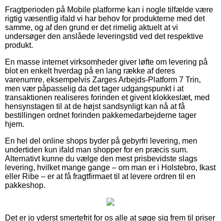
Fragtperioden på Mobile platforme kan i nogle tilfælde være
rigtig væsentlig ifald vi har behov for produkterne med det
samme, og af den grund er det rimelig aktuelt at vi
undersøger den anslåede leveringstid ved det respektive
produkt.
En masse internet virksomheder giver løfte om levering på
blot en enkelt hverdag på en lang række af deres
varenumre, eksempelvis Zarges Arbejds-Platform 7 Trin,
men vær påpasselig da det tager udgangspunkt i at
transaktionen realiseres forinden et givent klokkeslæt, med
hensynstagen til at de højst sandsynligt kan nå at få
bestillingen ordnet forinden pakkemedarbejderne tager
hjem.
En hel del online shops byder på gebyrfri levering, men
undertiden kun ifald man shopper for en præcis sum.
Alternativt kunne du vælge den mest prisbevidste slags
levering, hvilket mange gange – om man er i Holstebro, Ikast
eller Ribe – er at få fragtfirmaet til at levere ordren til en
pakkeshop.
Det er jo yderst smertefrit for os alle at søge sig frem til priser