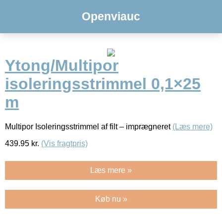
Openviauc
Ytong/Multipor
isoleringsstrimmel 0,1×25
m
Multipor Isoleringsstrimmel af filt – imprægneret
(Læs mere)
439.95
kr.
(Vis fragtpris)
Læs mere »
Køb nu »