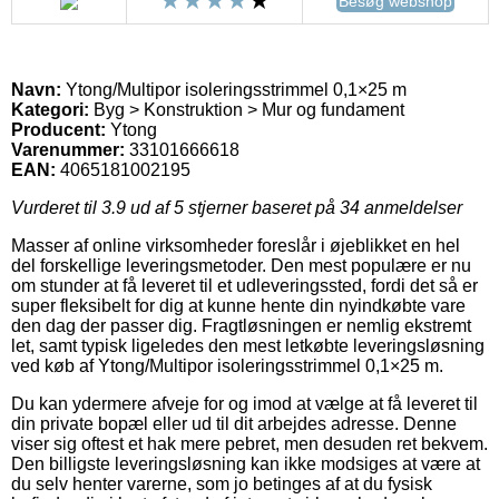
Besøg webshop
Navn:
Ytong/Multipor isoleringsstrimmel 0,1×25 m
Kategori:
Byg > Konstruktion > Mur og fundament
Producent:
Ytong
Varenummer:
33101666618
EAN:
4065181002195
Vurderet til
3.9
ud af 5 stjerner baseret på
34
anmeldelser
Masser af online virksomheder foreslår i øjeblikket en hel
del forskellige leveringsmetoder. Den mest populære er nu
om stunder at få leveret til et udleveringssted, fordi det så er
super fleksibelt for dig at kunne hente din nyindkøbte vare
den dag der passer dig. Fragtløsningen er nemlig ekstremt
let, samt typisk ligeledes den mest letkøbte leveringsløsning
ved køb af Ytong/Multipor isoleringsstrimmel 0,1×25 m.
Du kan ydermere afveje for og imod at vælge at få leveret til
din private bopæl eller ud til dit arbejdes adresse. Denne
viser sig oftest et hak mere pebret, men desuden ret bekvem.
Den billigste leveringsløsning kan ikke modsiges at være at
du selv henter varerne, som jo betinges af at du fysisk