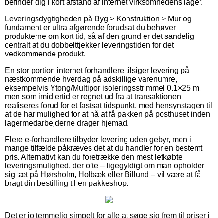
befinder dig i kort afstand af internet virksomhedens lager.
Leveringsdygtigheden på Byg > Konstruktion > Mur og
fundament er ultra afgørende forudsat du behøver
produkterne om kort tid, så af den grund er det sandelig
centralt at du dobbelttjekker leveringstiden for det
vedkommende produkt.
En stor portion internet forhandlere tilsiger levering på
næstkommende hverdag på adskillige varenumre,
eksempelvis Ytong/Multipor isoleringsstrimmel 0,1×25 m,
men som imidlertid er regnet ud fra at transaktionen
realiseres forud for et fastsat tidspunkt, med hensynstagen til
at de har mulighed for at nå at få pakken på posthuset inden
lagermedarbejderne drager hjemad.
Flere e-forhandlere tilbyder levering uden gebyr, men i
mange tilfælde påkræves det at du handler for en bestemt
pris. Alternativt kan du foretrække den mest letkøbte
leveringsmulighed, der ofte – ligegyldigt om man opholder
sig tæt på Hørsholm, Holbæk eller Billund – vil være at få
bragt din bestilling til en pakkeshop.
Det er jo temmelig simpelt for alle at søge sig frem til priser i