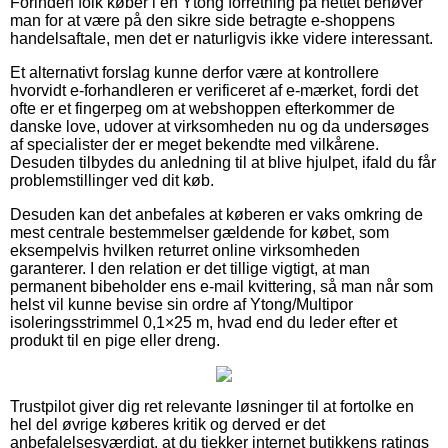
Forinden folk køber i en Ytong forretning på nettet behøver
man for at være på den sikre side betragte e-shoppens
handelsaftale, men det er naturligvis ikke videre interessant.
Et alternativt forslag kunne derfor være at kontrollere
hvorvidt e-forhandleren er verificeret af e-mærket, fordi det
ofte er et fingerpeg om at webshoppen efterkommer de
danske love, udover at virksomheden nu og da undersøges
af specialister der er meget bekendte med vilkårene.
Desuden tilbydes du anledning til at blive hjulpet, ifald du får
problemstillinger ved dit køb.
Desuden kan det anbefales at køberen er vaks omkring de
mest centrale bestemmelser gældende for købet, som
eksempelvis hvilken returret online virksomheden
garanterer. I den relation er det tillige vigtigt, at man
permanent bibeholder ens e-mail kvittering, så man når som
helst vil kunne bevise sin ordre af Ytong/Multipor
isoleringsstrimmel 0,1×25 m, hvad end du leder efter et
produkt til en pige eller dreng.
Trustpilot giver dig ret relevante løsninger til at fortolke en
hel del øvrige køberes kritik og derved er det
anbefalelsesværdigt, at du tjekker internet butikkens ratings