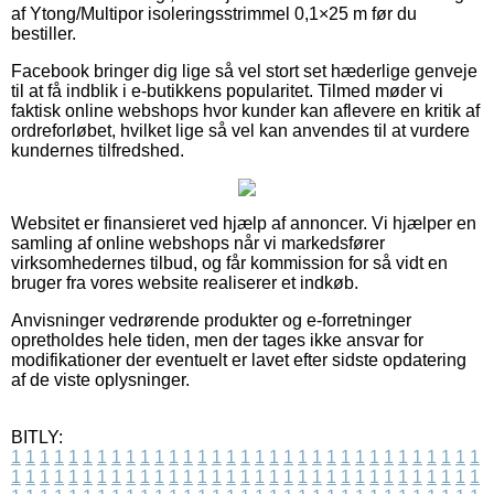
af Ytong/Multipor isoleringsstrimmel 0,1×25 m før du
bestiller.
Facebook bringer dig lige så vel stort set hæderlige genveje
til at få indblik i e-butikkens popularitet. Tilmed møder vi
faktisk online webshops hvor kunder kan aflevere en kritik af
ordreforløbet, hvilket lige så vel kan anvendes til at vurdere
kundernes tilfredshed.
Websitet er finansieret ved hjælp af annoncer. Vi hjælper en
samling af online webshops når vi markedsfører
virksomhedernes tilbud, og får kommission for så vidt en
bruger fra vores website realiserer et indkøb.
Anvisninger vedrørende produkter og e-forretninger
opretholdes hele tiden, men der tages ikke ansvar for
modifikationer der eventuelt er lavet efter sidste opdatering
af de viste oplysninger.
BITLY:
1
1
1
1
1
1
1
1
1
1
1
1
1
1
1
1
1
1
1
1
1
1
1
1
1
1
1
1
1
1
1
1
1
1
1
1
1
1
1
1
1
1
1
1
1
1
1
1
1
1
1
1
1
1
1
1
1
1
1
1
1
1
1
1
1
1