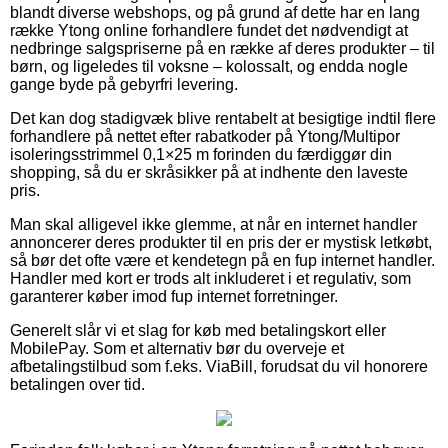
blandt diverse webshops, og på grund af dette har en lang
række Ytong online forhandlere fundet det nødvendigt at
nedbringe salgspriserne på en række af deres produkter – til
børn, og ligeledes til voksne – kolossalt, og endda nogle
gange byde på gebyrfri levering.
Det kan dog stadigvæk blive rentabelt at besigtige indtil flere
forhandlere på nettet efter rabatkoder på Ytong/Multipor
isoleringsstrimmel 0,1×25 m forinden du færdiggør din
shopping, så du er skråsikker på at indhente den laveste
pris.
Man skal alligevel ikke glemme, at når en internet handler
annoncerer deres produkter til en pris der er mystisk letkøbt,
så bør det ofte være et kendetegn på en fup internet handler.
Handler med kort er trods alt inkluderet i et regulativ, som
garanterer køber imod fup internet forretninger.
Generelt slår vi et slag for køb med betalingskort eller
MobilePay. Som et alternativ bør du overveje et
afbetalingstilbud som f.eks. ViaBill, forudsat du vil honorere
betalingen over tid.