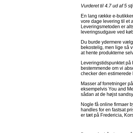
Vurderet til
4.7
ud af 5 st
En lang række e-butikker
vore dage levering til et
Leveringsmetoden er alts
leveringsudgave ved køb
Du burde ydermere vælge a
bekostelig, men lige så v
at hente produkterne sel
Leveringstidspunktet på
bestemmende om vi absolu
checker den estimerede l
Masser af forretninger på
eksempelvis You and Me, 
sådan at de højst sandsyn
Nogle få online firmaer 
handles for en fastsat pri
er tæt på Fredericia, Kors