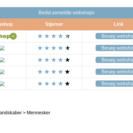
Bedst anmeldte webshops
bshop
Stjerner
Link
Besøg websh
Besøg websh
Besøg websh
Besøg websh
Besøg websh
andskaber > Mennesker