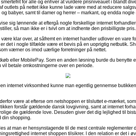
 smertefrit for alle og enhver at vurdere prisniveauet i blandt di
f outlets på nettet ikke kunne lade være med at reducere salg
n og babyer, samt til damer og herrer – markant, og endda nogle 
 vise sig lønnende at eftergå nogle forskellige internet forhandle
tiller, så man ikke er i tvivl om at indhente den prisbilligste pris.
ære klar over, at såfremt en internet handler udlover en vare f
er det i nogle tilfælde være et bevis på en uoprigtig netbutik. S
, som værner os imod uærlige forretninger på nettet.
rtkøb eller MobilePay. Som en anden løsning burde du benytte 
u vil betale omkostningerne over en periode.
 en internet virksomhed kunne man egentlig gennemse butikkens
 derfor være at efterse om netshoppen er tilsluttet e-mærket, so
tikken forstår gældende dansk lovgivning, samt at internet forhand
trolige de gældende love. Desuden giver det dig lejlighed til bi
d din shopping.
es at man er hensynstagende til de mest centrale reglementer d
gsrettighed internet shoppen tilsikrer. I den relation er det i øvr