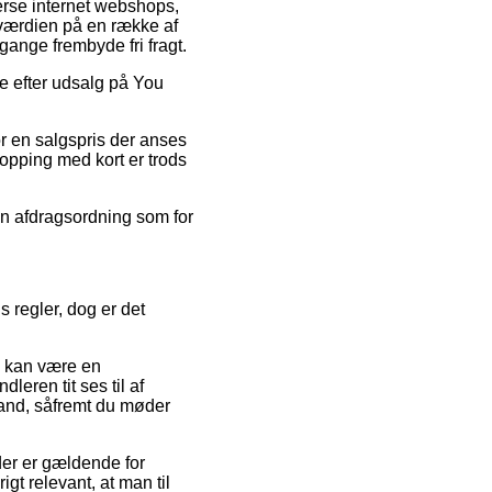
verse internet webshops,
sværdien på en række af
gange frembyde fri fragt.
re efter udsalg på You
or en salgspris der anses
hopping med kort er trods
en afdragsordning som for
 regler, dog er det
m kan være en
leren tit ses til af
stand, såfremt du møder
er er gældende for
igt relevant, at man til