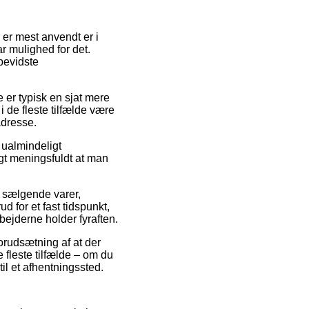
 er mest anvendt er i
ar mulighed for det.
bevidste
 er typisk en sjat mere
i de fleste tilfælde være
adresse.
 ualmindeligt
gt meningsfuldt at man
t sælgende varer,
 for et fast tidspunkt,
bejderne holder fyraften.
orudsætning af at der
e fleste tilfælde – om du
til et afhentningssted.