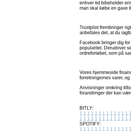
enhver tid bibeholder en
man skal købe en gave ti
Trustpilot frembringer ri
anbefales det, at du iagt
Facebook bringer dig for
popularitet. Derudover s
ordreforløbet, som på sa
Vores hjemmeside finansi
forretningernes varer, og 
Anvisninger omkring tilbu
forandringer der kan være
BITLY:
1
1
1
1
1
1
1
1
1
1
1
1
1
1
1
1
1
1
1
1
1
1
1
1
1
1
SPOTIFY:
1
1
1
1
1
1
1
1
1
1
1
1
1