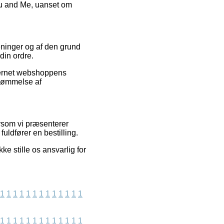
You and Me, uanset om
meninger og af den grund
din ordre.
nternet webshoppens
edømmelse af
ersom vi præsenterer
fuldfører en bestilling.
ke stille os ansvarlig for
1
1
1
1
1
1
1
1
1
1
1
1
1
1
1
1
1
1
1
1
1
1
1
1
1
1