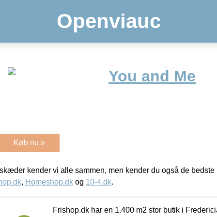
Openviauc
You and Me
Køb nu »
kæder kender vi alle sammen, men kender du også de bedste p
hop.dk
,
Homeshop.dk
og
10-4.dk
.
Frishop.dk har en 1.400 m2 stor butik i Frederic