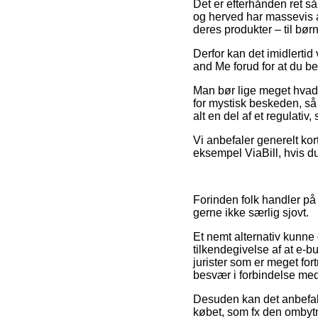
Det er efterhånden ret så
og herved har massevis a
deres produkter – til bør
Derfor kan det imidlertid
and Me forud for at du bes
Man bør lige meget hvad v
for mystisk beskeden, så 
alt en del af et regulativ
Vi anbefaler generelt ko
eksempel ViaBill, hvis d
Forinden folk handler på
gerne ikke særlig sjovt.
Et nemt alternativ kunne
tilkendegivelse af at e-bu
jurister som er meget for
besvær i forbindelse me
Desuden kan det anbefal
købet, som fx den ombytnin