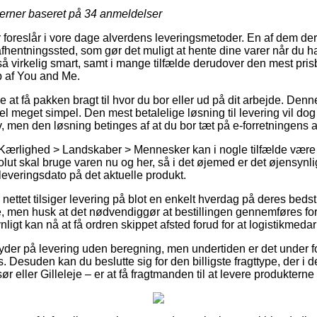
jerner baseret på
34
anmeldelser
 foreslår i vore dage alverdens leveringsmetoder. En af dem der
 afhentningssted, som gør det muligt at hente dine varer når du h
å virkelig smart, samt i mange tilfælde derudover den mest pris
 af You and Me.
t få pakken bragt til hvor du bor eller ud på dit arbejde. Denne
el meget simpel. Den mest betalelige løsning til levering vil dog 
v, men den løsning betinges af at du bor tæt på e-forretningens 
 Kærlighed > Landskaber > Mennesker kan i nogle tilfælde være
t skal bruge varen nu og her, så i det øjemed er det øjensynli
everingsdato på det aktuelle produkt.
 nettet tilsiger levering på blot en enkelt hverdag på deres beds
men husk at det nødvendiggør at bestillingen gennemføres forud
ligt kan nå at få ordren skippet afsted forud for at logistikmedar
byder på levering uden beregning, men undertiden er det under f
s. Desuden kan du beslutte sig for den billigste fragttype, der i d
ør eller Gilleleje – er at få fragtmanden til at levere produkterne 