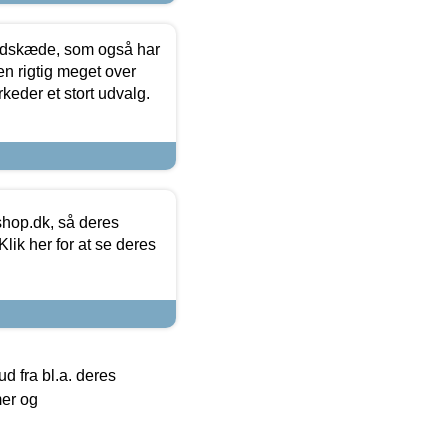
edskæde, som også har
en rigtig meget over
keder et stort udvalg.
hop.dk, så deres
lik her for at se deres
 fra bl.a. deres
mer og