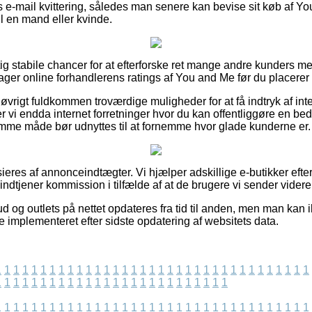
s e-mail kvittering, således man senere kan bevise sit køb af 
l en mand eller kvinde.
gtig stabile chancer for at efterforske ret mange andre kunders 
tager online forhandlerens ratings af You and Me før du placerer 
 øvrigt fuldkommen troværdige muligheder for at få indtryk af i
er vi endda internet forretninger hvor du kan offentliggøre en b
mme måde bør udnyttes til at fornemme hvor glade kunderne er.
eres af annonceindtægter. Vi hjælper adskillige e-butikker eft
indtjener kommission i tilfælde af at de brugere vi sender videre 
d og outlets på nettet opdateres fra tid til anden, men man kan ik
 implementeret efter sidste opdatering af websitets data.
1
1
1
1
1
1
1
1
1
1
1
1
1
1
1
1
1
1
1
1
1
1
1
1
1
1
1
1
1
1
1
1
1
1
1
1
1
1
1
1
1
1
1
1
1
1
1
1
1
1
1
1
1
1
1
1
1
1
1
1
1
1
1
1
1
1
1
1
1
1
1
1
1
1
1
1
1
1
1
1
1
1
1
1
1
1
1
1
1
1
1
1
1
1
1
1