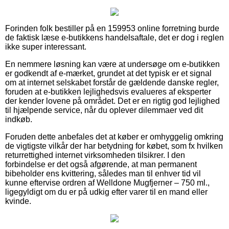
Forinden folk bestiller på en 159953 online forretning burde
de faktisk læse e-butikkens handelsaftale, det er dog i reglen
ikke super interessant.
En nemmere løsning kan være at undersøge om e-butikken
er godkendt af e-mærket, grundet at det typisk er et signal
om at internet selskabet forstår de gældende danske regler,
foruden at e-butikken lejlighedsvis evalueres af eksperter
der kender lovene på området. Det er en rigtig god lejlighed
til hjælpende service, når du oplever dilemmaer ved dit
indkøb.
Foruden dette anbefales det at køber er omhyggelig omkring
de vigtigste vilkår der har betydning for købet, som fx hvilken
returrettighed internet virksomheden tilsikrer. I den
forbindelse er det også afgørende, at man permanent
bibeholder ens kvittering, således man til enhver tid vil
kunne eftervise ordren af Welldone Mugfjerner – 750 ml.,
ligegyldigt om du er på udkig efter varer til en mand eller
kvinde.