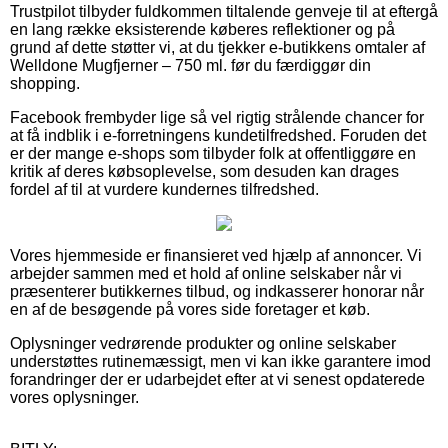
Trustpilot tilbyder fuldkommen tiltalende genveje til at eftergå
en lang række eksisterende køberes reflektioner og på
grund af dette støtter vi, at du tjekker e-butikkens omtaler af
Welldone Mugfjerner – 750 ml. før du færdiggør din
shopping.
Facebook frembyder lige så vel rigtig strålende chancer for
at få indblik i e-forretningens kundetilfredshed. Foruden det
er der mange e-shops som tilbyder folk at offentliggøre en
kritik af deres købsoplevelse, som desuden kan drages
fordel af til at vurdere kundernes tilfredshed.
Vores hjemmeside er finansieret ved hjælp af annoncer. Vi
arbejder sammen med et hold af online selskaber når vi
præsenterer butikkernes tilbud, og indkasserer honorar når
en af de besøgende på vores side foretager et køb.
Oplysninger vedrørende produkter og online selskaber
understøttes rutinemæssigt, men vi kan ikke garantere imod
forandringer der er udarbejdet efter at vi senest opdaterede
vores oplysninger.