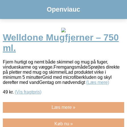
Openviauc
Welldone Mugfjerner – 750
ml.
Fjern hurtigt og nemt både skimmel og mug på fuger,
vindueskarme og vægge.FremgangsmådeSprøjtes direkte
på pletter med mug og skimmelLad produktet virke i
minimum 5 minutterGnid med microfiberkluden og skyl
derefter med vandGentag om nødvendigt
(Læs mere)
49
kr.
(Vis fragtpris)
Læs mere »
Køb nu »