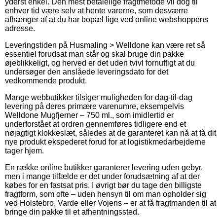
yderst enkel. Den mest betalelige fragtmetode vil dog til
enhver tid være selv at hente varerne, som desværre
afhænger af at du har bopæl lige ved online webshoppens
adresse.
Leveringstiden på Husmaling > Welldone kan være ret så
essentiel forudsat man står og skal bruge din pakke
øjeblikkeligt, og herved er det uden tvivl fornuftigt at du
undersøger den anslåede leveringsdato for det
vedkommende produkt.
Mange webbutikker tilsiger muligheden for dag-til-dag
levering på deres primære varenumre, eksempelvis
Welldone Mugfjerner – 750 ml., som imidlertid er
underforstået at ordren gennemføres tidligere end et
nøjagtigt klokkeslæt, således at de garanteret kan nå at få dit
nye produkt ekspederet forud for at logistikmedarbejderne
tager hjem.
En række online butikker garanterer levering uden gebyr,
men i mange tilfælde er det under forudsætning af at der
købes for en fastsat pris. I øvrigt bør du tage den billigste
fragtform, som ofte – uden hensyn til om man opholder sig
ved Holstebro, Varde eller Vojens – er at få fragtmanden til at
bringe din pakke til et afhentningssted.