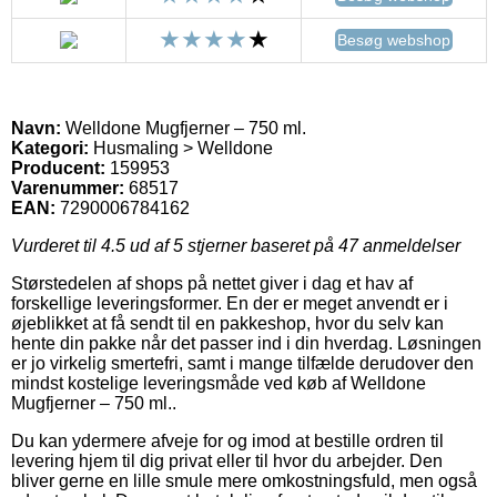
Besøg webshop
Navn:
Welldone Mugfjerner – 750 ml.
Kategori:
Husmaling > Welldone
Producent:
159953
Varenummer:
68517
EAN:
7290006784162
Vurderet til
4.5
ud af 5 stjerner baseret på
47
anmeldelser
Størstedelen af shops på nettet giver i dag et hav af
forskellige leveringsformer. En der er meget anvendt er i
øjeblikket at få sendt til en pakkeshop, hvor du selv kan
hente din pakke når det passer ind i din hverdag. Løsningen
er jo virkelig smertefri, samt i mange tilfælde derudover den
mindst kostelige leveringsmåde ved køb af Welldone
Mugfjerner – 750 ml..
Du kan ydermere afveje for og imod at bestille ordren til
levering hjem til dig privat eller til hvor du arbejder. Den
bliver gerne en lille smule mere omkostningsfuld, men også