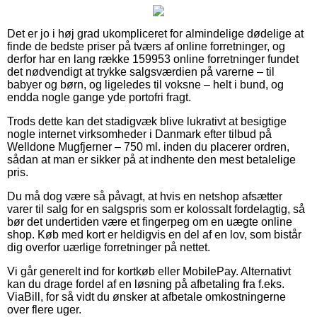
Det er jo i høj grad ukompliceret for almindelige dødelige at
finde de bedste priser på tværs af online forretninger, og
derfor har en lang række 159953 online forretninger fundet
det nødvendigt at trykke salgsværdien på varerne – til
babyer og børn, og ligeledes til voksne – helt i bund, og
endda nogle gange yde portofri fragt.
Trods dette kan det stadigvæk blive lukrativt at besigtige
nogle internet virksomheder i Danmark efter tilbud på
Welldone Mugfjerner – 750 ml. inden du placerer ordren,
sådan at man er sikker på at indhente den mest betalelige
pris.
Du må dog være så påvagt, at hvis en netshop afsætter
varer til salg for en salgspris som er kolossalt fordelagtig, så
bør det undertiden være et fingerpeg om en uægte online
shop. Køb med kort er heldigvis en del af en lov, som bistår
dig overfor uærlige forretninger på nettet.
Vi går generelt ind for kortkøb eller MobilePay. Alternativt
kan du drage fordel af en løsning på afbetaling fra f.eks.
ViaBill, for så vidt du ønsker at afbetale omkostningerne
over flere uger.