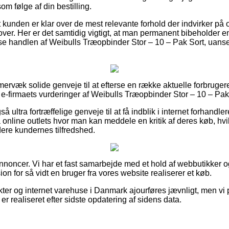
m følge af din bestilling.
at kunden er klar over de mest relevante forhold der indvirker på
ver. Her er det samtidig vigtigt, at man permanent bibeholder en
ise handlen af Weibulls Træopbinder Stor – 10 – Pak Sort, uans
mervæk solide genveje til at efterse en række aktuelle forbrugere
er e-firmaets vurderinger af Weibulls Træopbinder Stor – 10 – Pak S
 ultra fortræffelige genveje til at få indblik i internet forhandl
 online outlets hvor man kan meddele en kritik af deres køb, hv
rdere kundernes tilfredshed.
annoncer. Vi har et fast samarbejde med et hold af webbutikker 
on for så vidt en bruger fra vores website realiserer et køb.
er og internet varehuse i Danmark ajourføres jævnligt, men vi 
t er realiseret efter sidste opdatering af sidens data.