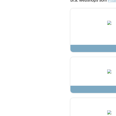
bl.a. webshops som
Fris