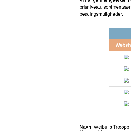
Vi har gennemgået de mes
prisniveau, sortimentstø
betalingsmuligheder.
Websh
Navn:
Weibulls Træopbin