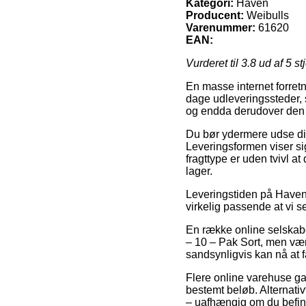
Kategori:
Haven
Producent:
Weibulls
Varenummer:
61620
EAN:
Vurderet til
3.8
ud af 5 st
En masse internet forret
dage udleveringssteder, s
og endda derudover den b
Du bør ydermere udse dig a
Leveringsformen viser sig
fragttype er uden tvivl a
lager.
Leveringstiden på Haven 
virkelig passende at vi 
En række online selskab
– 10 – Pak Sort, men vær 
sandsynligvis kan nå at 
Flere online varehuse gar
bestemt beløb. Alternati
– uafhængig om du befind