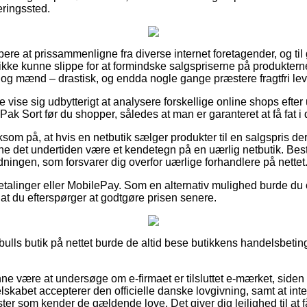
eringssted.
købere at prissammenligne fra diverse internet foretagender, og ti
 ikke kunne slippe for at formindske salgspriserne på produkterne
 og mænd – drastisk, og endda nogle gange præstere fragtfri lev
 vise sig udbytterigt at analysere forskellige online shops efte
ak Sort før du shopper, således at man er garanteret at få fat i d
 på, at hvis en netbutik sælger produkter til en salgspris de
ne det undertiden være et kendetegn på en uærlig netbutik. Best
dningen, som forsvarer dig overfor uærlige forhandlere på nettet
tbetalinger eller MobilePay. Som en alternativ mulighed burde d
 af at du efterspørger at godtgøre prisen senere.
bulls butik på nettet burde de altid bese butikkens handelsbetin
 være at undersøge om e-firmaet er tilsluttet e-mærket, siden 
selskabet accepterer den officielle danske lovgivning, samt at int
ster som kender de gældende love. Det giver dig lejlighed til at f