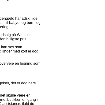
l gengæld har adskillige
 – til babyer og børn, og
ering.
r udsalg på Weibulls
en billigste pris.
r kan ses som
illinger med kort er dog
.
u overveje en løsning som
gelser, det er dog bare
det skulle være en
ernet butikken en gang i
å assistance, ifald du