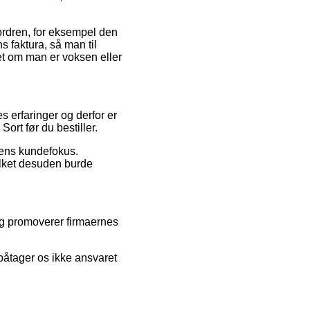
 ordren, for eksempel den
s faktura, så man til
et om man er voksen eller
s erfaringer og derfor er
ort før du bestiller.
erens kundefokus.
ilket desuden burde
og promoverer firmaernes
påtager os ikke ansvaret