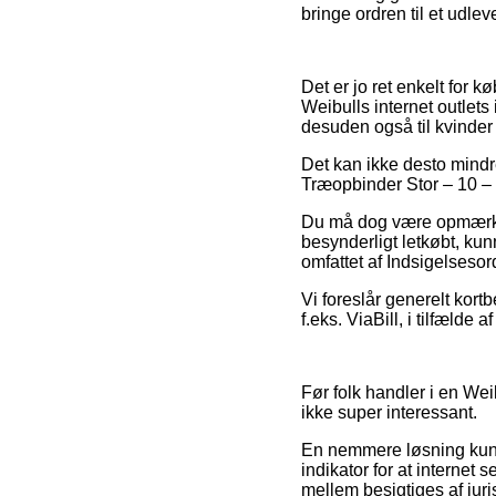
bringe ordren til et udlev
Det er jo ret enkelt for 
Weibulls internet outlets
desuden også til kvinder
Det kan ikke desto mindre
Træopbinder Stor – 10 – P
Du må dog være opmærksom
besynderligt letkøbt, kun
omfattet af Indsigelsesor
Vi foreslår generelt kor
f.eks. ViaBill, i tilfælde
Før folk handler i en Wei
ikke super interessant.
En nemmere løsning kunne
indikator for at internet 
mellem besigtiges af juri