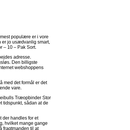
 mest populære er i vore
n er jo usædvanlig smart,
r – 10 – Pak Sort.
arbejdes adresse.
sløs. Den billigste
å internet webshoppens
å med det formål er det
dende vare.
eibulls Træopbinder Stor
t tidspunkt, sådan at de
t der handles for et
ing, hvilket mange gange
 fragtmanden til at