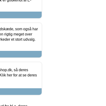
k er godkendt af E-
edskæde, som også har
en rigtig meget over
keder et stort udvalg.
hop.dk, så deres
lik her for at se deres