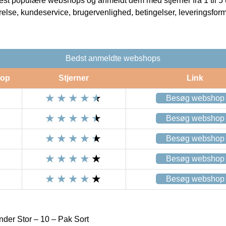
t populære webshops og anmeldt dem med stjerner fra 1 til 5 ud
rrelse, kundeservice, brugervenlighed, betingelser, leveringsfor
Bedst anmeldte webshops
op
Stjerner
Link
Besøg webshop
Besøg webshop
Besøg webshop
Besøg webshop
Besøg webshop
der Stor – 10 – Pak Sort