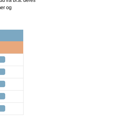
 fra bl.a. deres
mer og