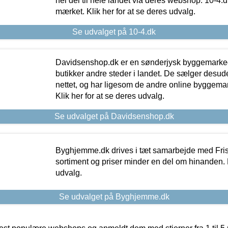
hel del til hele landet via deres webshop. 10-4.d
mærket. Klik her for at se deres udvalg.
Se udvalget på 10-4.dk
Davidsenshop.dk er en sønderjysk byggemark
butikker andre steder i landet. De sælger desud
nettet, og har ligesom de andre online byggemar
Klik her for at se deres udvalg.
Se udvalget på Davidsenshop.dk
Byghjemme.dk drives i tæt samarbejde med Fris
sortiment og priser minder en del om hinanden. K
udvalg.
Se udvalget på Byghjemme.dk