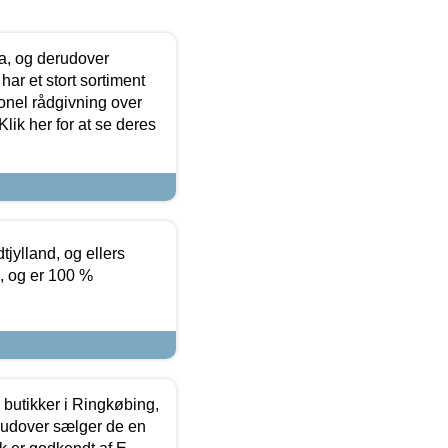
ia, og derudover
ar et stort sortiment
onel rådgivning over
ik her for at se deres
tjylland, og ellers
4, og er 100 %
butikker i Ringkøbing,
rudover sælger de en