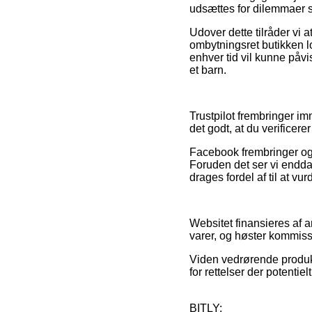
udsættes for dilemmaer so
Udover dette tilråder vi 
ombytningsret butikken lo
enhver tid vil kunne påv
et barn.
Trustpilot frembringer im
det godt, at du verificer
Facebook frembringer også
Foruden det ser vi endda
drages fordel af til at vu
Websitet finansieres af 
varer, og høster kommissi
Viden vedrørende produkt
for rettelser der potentiel
BITLY: