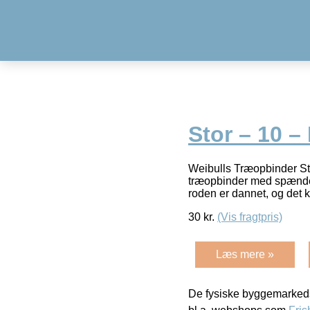
Stor – 10 –
Weibulls Træopbinder Sto
træopbinder med spænde. T
roden er dannet, og det 
30
kr.
(Vis fragtpris)
Læs mere »
De fysiske byggemarkeds