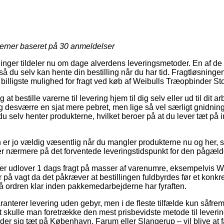
jerner baseret på
30
anmeldelser
ninger tildeler nu om dage alverdens leveringsmetoder. En af de
å du selv kan hente din bestilling når du har tid. Fragtløsninge
illigste mulighed for fragt ved køb af Weibulls Træopbinder Sto
t bestille varerne til levering hjem til dig selv eller ud til dit 
 desværre en sjat mere pebret, men lige så vel særligt gnidning
t du selv henter produkterne, hvilket beroer på at du lever tæt p
er jo vældig væsentlig når du mangler produkterne nu og her, s
ser nærmere på det forventede leveringstidspunkt for den pågæl
er udlover 1 dags fragt på masser af varenumre, eksempelvis W
på vagt da det påkræver at bestillingen fuldbyrdes før et konkre
få ordren klar inden pakkemedarbejderne har fyraften.
anterer levering uden gebyr, men i de fleste tilfælde kun såfrem
vt skulle man foretrække den mest prisbevidste metode til lever
er sig tæt på København, Farum eller Slangerup – vil blive at få