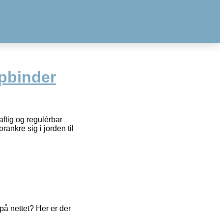
pbinder
ftig og regulérbar
ankre sig i jorden til
å nettet? Her er der