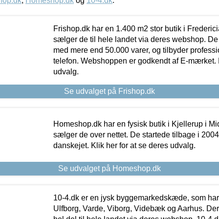
hop.dk
,
Homeshop.dk
og
10-4.dk
.
Frishop.dk har en 1.400 m2 stor butik i Frederic
sælger de til hele landet via deres webshop. De h
med mere end 50.000 varer, og tilbyder professi
telefon. Webshoppen er godkendt af E-mærket. Kl
udvalg.
Se udvalget på Frishop.dk
Homeshop.dk har en fysisk butik i Kjellerup i Mid
sælger de over nettet. De startede tilbage i 200
danskejet. Klik her for at se deres udvalg.
Se udvalget på Homeshop.dk
10-4.dk er en jysk byggemarkedskæde, som har 
Ulfborg, Varde, Viborg, Videbæk og Aarhus. De