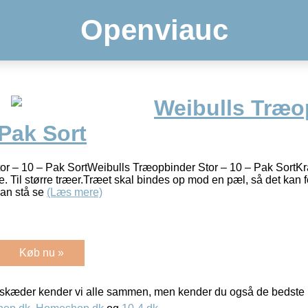
Openviauc
Weibulls Træo
 Pak Sort
r – 10 – Pak SortWeibulls Træopbinder Stor – 10 – Pak SortKra
il større træer.Træet skal bindes op mod en pæl, så det kan for
kan stå se
(Læs mere)
Køb nu »
kæder kender vi alle sammen, men kender du også de bedste p