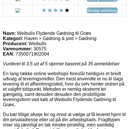
Besøg webshop
Navn:
Weibulls Flydende Gødning til Græs
Kategori:
Haven > Gødning & jord > Gødning
Producent:
Weibulls
Varenummer:
30575
EAN:
7350071902004
Vurderet til
3.5
ud af 5 stjerner baseret på
35
anmeldelser
En lang række online webshops foreslår heldigvis et bredt
udvalg af leveringsmidler. Den mest anvendte er nu til dags
levering til et afhentningssted, hvor du selv henter ordren på
et valgfrit tidspunkt. Metoden er nemlig ekstremt let
gængelig, samt desuden desuden den prisbilligste
leveringsform ved køb af Weibulls Flydende Gødning til
Græs.
Du bør tillige afveje for og imod at vælge at få leveret hjem til
din privatadresse eller ud på din arbejdsplads. Fragttypen
viser sig jævnligt en tak mindre prisbillig, men samtidig