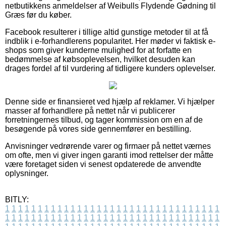
netbutikkens anmeldelser af Weibulls Flydende Gødning til
Græs før du køber.
Facebook resulterer i tillige altid gunstige metoder til at få
indblik i e-forhandlerens popularitet. Her møder vi faktisk e-
shops som giver kunderne mulighed for at forfatte en
bedømmelse af købsoplevelsen, hvilket desuden kan
drages fordel af til vurdering af tidligere kunders oplevelser.
Denne side er finansieret ved hjælp af reklamer. Vi hjælper
masser af forhandlere på nettet når vi publicerer
forretningernes tilbud, og tager kommission om en af de
besøgende på vores side gennemfører en bestilling.
Anvisninger vedrørende varer og firmaer på nettet værnes
om ofte, men vi giver ingen garanti imod rettelser der måtte
være foretaget siden vi senest opdaterede de anvendte
oplysninger.
BITLY:
1
1
1
1
1
1
1
1
1
1
1
1
1
1
1
1
1
1
1
1
1
1
1
1
1
1
1
1
1
1
1
1
1
1
1
1
1
1
1
1
1
1
1
1
1
1
1
1
1
1
1
1
1
1
1
1
1
1
1
1
1
1
1
1
1
1