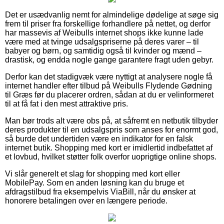
Det er usædvanlig nemt for almindelige dødelige at søge sig
frem til priser fra forskellige forhandlere på nettet, og derfor
har massevis af Weibulls internet shops ikke kunne lade
være med at tvinge udsalgspriserne på deres varer – til
babyer og børn, og samtidig også til kvinder og mænd –
drastisk, og endda nogle gange garantere fragt uden gebyr.
Derfor kan det stadigvæk være nyttigt at analysere nogle få
internet handler efter tilbud på Weibulls Flydende Gødning
til Græs før du placerer ordren, sådan at du er velinformeret
til at få fat i den mest attraktive pris.
Man bør trods alt være obs på, at såfremt en netbutik tilbyder
deres produkter til en udsalgspris som anses for enormt god,
så burde det undertiden være en indikator for en falsk
internet butik. Shopping med kort er imidlertid indbefattet af
et lovbud, hvilket støtter folk overfor uoprigtige online shops.
Vi slår generelt et slag for shopping med kort eller
MobilePay. Som en anden løsning kan du bruge et
afdragstilbud fra eksempelvis ViaBill, når du ønsker at
honorere betalingen over en længere periode.