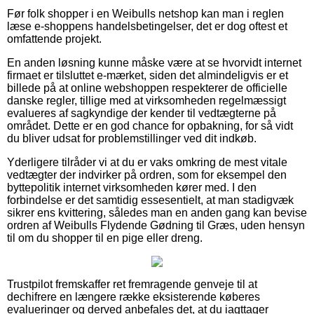
Før folk shopper i en Weibulls netshop kan man i reglen
læse e-shoppens handelsbetingelser, det er dog oftest et
omfattende projekt.
En anden løsning kunne måske være at se hvorvidt internet
firmaet er tilsluttet e-mærket, siden det almindeligvis er et
billede på at online webshoppen respekterer de officielle
danske regler, tillige med at virksomheden regelmæssigt
evalueres af sagkyndige der kender til vedtægterne på
området. Dette er en god chance for opbakning, for så vidt
du bliver udsat for problemstillinger ved dit indkøb.
Yderligere tilråder vi at du er vaks omkring de mest vitale
vedtægter der indvirker på ordren, som for eksempel den
byttepolitik internet virksomheden kører med. I den
forbindelse er det samtidig essesentielt, at man stadigvæk
sikrer ens kvittering, således man en anden gang kan bevise
ordren af Weibulls Flydende Gødning til Græs, uden hensyn
til om du shopper til en pige eller dreng.
Trustpilot fremskaffer ret fremragende genveje til at
dechifrere en længere række eksisterende køberes
evalueringer og derved anbefales det, at du iagttager