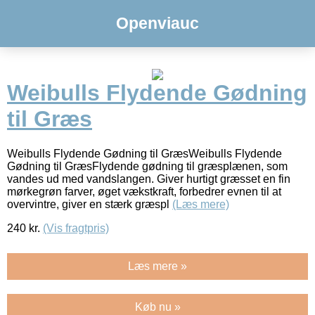
Openviauc
Weibulls Flydende Gødning
til Græs
Weibulls Flydende Gødning til GræsWeibulls Flydende
Gødning til GræsFlydende gødning til græsplænen, som
vandes ud med vandslangen. Giver hurtigt græsset en fin
mørkegrøn farver, øget vækstkraft, forbedrer evnen til at
overvintre, giver en stærk græspl
(Læs mere)
240
kr.
(Vis fragtpris)
Læs mere »
Køb nu »