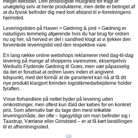
meget fleksibel. Den prisbilligste mulighed for fragt er
unægtelig selv at hente produkterne, men dette er betinget af
at du fysisk befinder dig med kort afstand til e-forretningens
hjemsted.
Leveringstiden på Haven > Gødning & jord > Gødning er
naturligvis temmelig afgørende hvis du har brug for ordren
nu og her, så herved er det i sandhed klogt at vi tjekker den
forventede leveringstid ved den respektive vare.
En lang række online webshops reklamerer med dag-til-dag
levering på mange af shoppens varenumre, eksempelvis
Weibulls Flydende Gødning til Græs, men vær påpasselig
da det er forudsat at ordren laves inden et angivent
tidspunkt, med det formål at de garanteret kan nå at få dit
nye produkt klargjort forinden logistikmedarbejderne holder
fyraften.
Visse forhandlere på nettet byder på levering uden
omkostninger, men oftest kun ifald der købes for en konkret
pris. Som alternativ bør du tage den mest letkøbte
leveringsmåde, der ofte – ligegyldigt om man befinder sig i
Taastrup, Værløse eller Grindsted – er at få kørt bestillingen
til et afhentningssted.