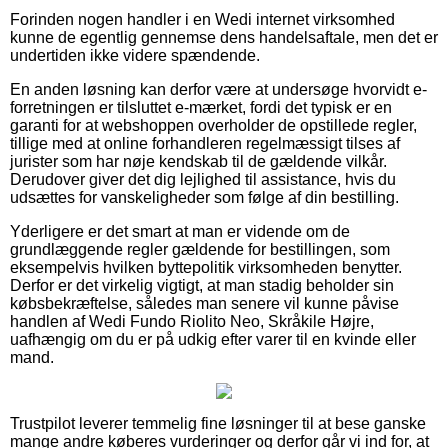
Forinden nogen handler i en Wedi internet virksomhed
kunne de egentlig gennemse dens handelsaftale, men det er
undertiden ikke videre spændende.
En anden løsning kan derfor være at undersøge hvorvidt e-
forretningen er tilsluttet e-mærket, fordi det typisk er en
garanti for at webshoppen overholder de opstillede regler,
tillige med at online forhandleren regelmæssigt tilses af
jurister som har nøje kendskab til de gældende vilkår.
Derudover giver det dig lejlighed til assistance, hvis du
udsættes for vanskeligheder som følge af din bestilling.
Yderligere er det smart at man er vidende om de
grundlæggende regler gældende for bestillingen, som
eksempelvis hvilken byttepolitik virksomheden benytter.
Derfor er det virkelig vigtigt, at man stadig beholder sin
købsbekræftelse, således man senere vil kunne påvise
handlen af Wedi Fundo Riolito Neo, Skråkile Højre,
uafhængig om du er på udkig efter varer til en kvinde eller
mand.
Trustpilot leverer temmelig fine løsninger til at bese ganske
mange andre køberes vurderinger og derfor går vi ind for, at