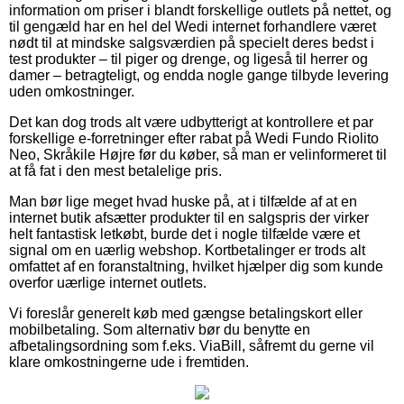
information om priser i blandt forskellige outlets på nettet, og
til gengæld har en hel del Wedi internet forhandlere været
nødt til at mindske salgsværdien på specielt deres bedst i
test produkter – til piger og drenge, og ligeså til herrer og
damer – betragteligt, og endda nogle gange tilbyde levering
uden omkostninger.
Det kan dog trods alt være udbytterigt at kontrollere et par
forskellige e-forretninger efter rabat på Wedi Fundo Riolito
Neo, Skråkile Højre før du køber, så man er velinformeret til
at få fat i den mest betalelige pris.
Man bør lige meget hvad huske på, at i tilfælde af at en
internet butik afsætter produkter til en salgspris der virker
helt fantastisk letkøbt, burde det i nogle tilfælde være et
signal om en uærlig webshop. Kortbetalinger er trods alt
omfattet af en foranstaltning, hvilket hjælper dig som kunde
overfor uærlige internet outlets.
Vi foreslår generelt køb med gængse betalingskort eller
mobilbetaling. Som alternativ bør du benytte en
afbetalingsordning som f.eks. ViaBill, såfremt du gerne vil
klare omkostningerne ude i fremtiden.