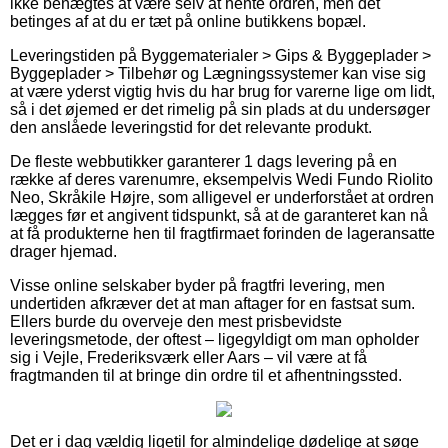
ikke benægtes at være selv at hente ordren, men det
betinges af at du er tæt på online butikkens bopæl.
Leveringstiden på Byggematerialer > Gips & Byggeplader >
Byggeplader > Tilbehør og Lægningssystemer kan vise sig
at være yderst vigtig hvis du har brug for varerne lige om lidt,
så i det øjemed er det rimelig på sin plads at du undersøger
den anslåede leveringstid for det relevante produkt.
De fleste webbutikker garanterer 1 dags levering på en
række af deres varenumre, eksempelvis Wedi Fundo Riolito
Neo, Skråkile Højre, som alligevel er underforstået at ordren
lægges før et angivent tidspunkt, så at de garanteret kan nå
at få produkterne hen til fragtfirmaet forinden de lageransatte
drager hjemad.
Visse online selskaber byder på fragtfri levering, men
undertiden afkræver det at man aftager for en fastsat sum.
Ellers burde du overveje den mest prisbevidste
leveringsmetode, der oftest – ligegyldigt om man opholder
sig i Vejle, Frederiksværk eller Aars – vil være at få
fragtmanden til at bringe din ordre til et afhentningssted.
Det er i dag vældig ligetil for almindelige dødelige at søge