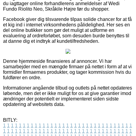
du iagttager online forhandlerens anmeldelser af Wedi
Fundo Riolito Neo, Skråkile Højre før du shopper.
Facebook giver dig tilsvarende tilpas solide chancer for at få
et kig ind i internet virksomhedens pålidelighed. Her ses en
del online butikker som gør det muligt at udforme en
evaluering af ordreforløbet, som desuden burde benyttes til
at danne dig et indtryk af kundetilfredsheden.
Denne hjemmeside finansieres af annoncer. Vi har
samarbejder med en mængde firmaer på nettet i form af at vi
formidler firmaernes produkter, og tager kommission hvis du
fuldfører en ordre.
Informationer angående tilbud og outlets på nettet opdateres
løbende, men det er ikke muligt for os at give garantier imod
ændringer der potentielt er implementeret siden sidste
opdatering af websitets data.
BITLY:
1
1
1
1
1
1
1
1
1
1
1
1
1
1
1
1
1
1
1
1
1
1
1
1
1
1
1
1
1
1
1
1
1
1
1
1
1
1
1
1
1
1
1
1
1
1
1
1
1
1
1
1
1
1
1
1
1
1
1
1
1
1
1
1
1
1