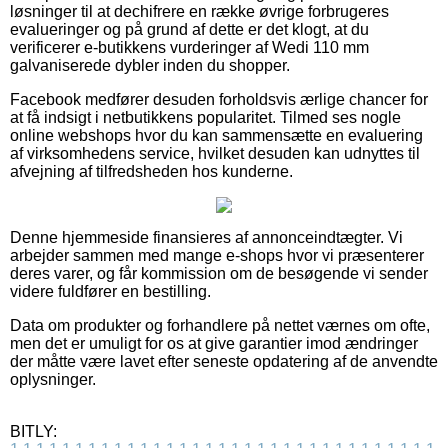
løsninger til at dechifrere en række øvrige forbrugeres
evalueringer og på grund af dette er det klogt, at du
verificerer e-butikkens vurderinger af Wedi 110 mm
galvaniserede dybler inden du shopper.
Facebook medfører desuden forholdsvis ærlige chancer for
at få indsigt i netbutikkens popularitet. Tilmed ses nogle
online webshops hvor du kan sammensætte en evaluering
af virksomhedens service, hvilket desuden kan udnyttes til
afvejning af tilfredsheden hos kunderne.
Denne hjemmeside finansieres af annonceindtægter. Vi
arbejder sammen med mange e-shops hvor vi præsenterer
deres varer, og får kommission om de besøgende vi sender
videre fuldfører en bestilling.
Data om produkter og forhandlere på nettet værnes om ofte,
men det er umuligt for os at give garantier imod ændringer
der måtte være lavet efter seneste opdatering af de anvendte
oplysninger.
BITLY: