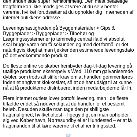
den anden side super fremkommelig. Den mest betalelige
fragtform kan ikke modsiges at være at du selv henter
varerne, hvilket forudsætter at du opholder dig i nærheden af
internet butikkens adresse.
Leveringshastigheden på Byggematerialer > Gips &
Byggeplader > Byggeplader > Tilbehør og
Lægningssystemer er jo temmelig central ifald vi absolut
skal bruge varen om få sekunder, og med det formål er det
naturligvis klogt at man tjekker den estimerede leveringsdato
på det vedkommende produkt.
De fleste online selskaber frembyder dag-til-dag levering på
utallige produkter, eksempelvis Wedi 110 mm galvaniserede
dybler, som trods alt stiller krav om at handlen gemmenføres
inden et angivent klokkeslæt, så at de har udsigt til at kunne
nå at få produkterne distribueret inden medarbejderne får fri.
Flere internet outlets lover portofri levering, men i de fleste
tilfælde er det så nødvendigt at du handler for et bestemt
beløb. Desuden skulle man tage den prisbilligste
fragtmulighed, hvilket oftest – ligegyldigt om man opholder
sig ved København, Nørresundby eller Hundested – er at få
fragtmanden til at køre varerne til et afhentningssted.