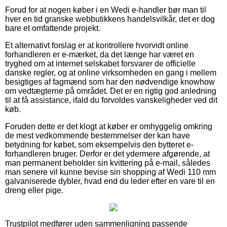
Forud for at nogen køber i en Wedi e-handler bør man til
hver en tid granske webbutikkens handelsvilkår, det er dog
bare et omfattende projekt.
Et alternativt forslag er at kontrollere hvorvidt online
forhandleren er e-mærket, da det længe har været en
tryghed om at internet selskabet forsvarer de officielle
danske regler, og at online virksomheden en gang i mellem
besigtiges af fagmænd som har den nødvendige knowhow
om vedtægterne på området. Det er en rigtig god anledning
til at få assistance, ifald du forvoldes vanskeligheder ved dit
køb.
Foruden dette er det klogt at køber er omhyggelig omkring
de mest vedkommende bestemmelser der kan have
betydning for købet, som eksempelvis den bytteret e-
forhandleren bruger. Derfor er det ydermere afgørende, at
man permanent beholder sin kvittering på e-mail, således
man senere vil kunne bevise sin shopping af Wedi 110 mm
galvaniserede dybler, hvad end du leder efter en vare til en
dreng eller pige.
Trustpilot medfører uden sammenligning passende