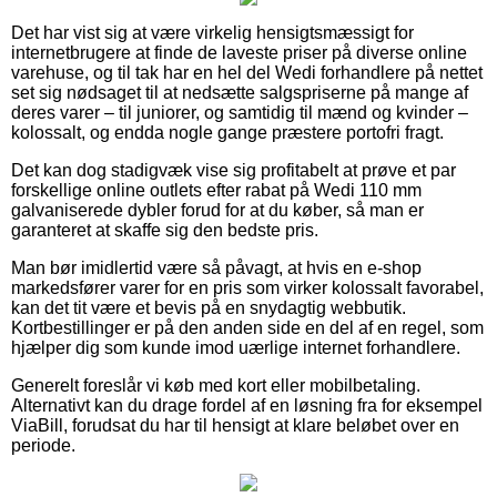
Det har vist sig at være virkelig hensigtsmæssigt for
internetbrugere at finde de laveste priser på diverse online
varehuse, og til tak har en hel del Wedi forhandlere på nettet
set sig nødsaget til at nedsætte salgspriserne på mange af
deres varer – til juniorer, og samtidig til mænd og kvinder –
kolossalt, og endda nogle gange præstere portofri fragt.
Det kan dog stadigvæk vise sig profitabelt at prøve et par
forskellige online outlets efter rabat på Wedi 110 mm
galvaniserede dybler forud for at du køber, så man er
garanteret at skaffe sig den bedste pris.
Man bør imidlertid være så påvagt, at hvis en e-shop
markedsfører varer for en pris som virker kolossalt favorabel,
kan det tit være et bevis på en snydagtig webbutik.
Kortbestillinger er på den anden side en del af en regel, som
hjælper dig som kunde imod uærlige internet forhandlere.
Generelt foreslår vi køb med kort eller mobilbetaling.
Alternativt kan du drage fordel af en løsning fra for eksempel
ViaBill, forudsat du har til hensigt at klare beløbet over en
periode.