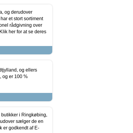
ia, og derudover
ar et stort sortiment
onel rådgivning over
ik her for at se deres
tjylland, og ellers
4, og er 100 %
butikker i Ringkøbing,
rudover sælger de en
k er godkendt af E-