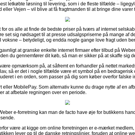
st letkøbte løsning til levering, som i de fleste tilfælde – ligeg
 eller Vejen – vil blive at få fragtmanden til at bringe dine varer
 for os alle at finde de bedste priser på tværs af internet selska
e set sig nødsaget til at presse udsalgspriserne på mange af de
l voksne – betydeligt, og endda nogle gange love fragt uden be
avnligt at granske enkelte internet firmaer efter tilbud på Weber
den du gennemfører dit køb, så man er sikker på at skaffe sig de
være opmærksom på, at såfremt en forhandler på nettet markedsf
 lav, så er det i nogle tilfælde være et symbol på en bedrageris
luderet i en orden, som passer på dig som køber overfor falske i
 eller MobilePay. Som alternativ kunne du drage nytte af en afbe
ger at afbetale regningen over en periode.
 Weber e-forretning kan man de facto have øje for butikkens hand
dsende.
erfor være at kigge om online forretningen er e-mærket medlem, 
utikken lever op til de danske retningslinjer, foruden at online