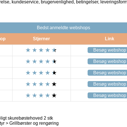
rrelse, kundeservice, brugervenlighed, betingelser, leveringsfor
Bedst anmeldte webshops
op
Stjerner
Link
Besøg webshop
Besøg webshop
Besøg webshop
Besøg webshop
Besøg webshop
igt skurebøstehoved 2 stk
styr > Grillbørster og rengøring