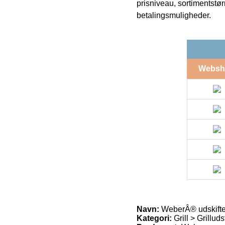
prisniveau, sortimentstø
betalingsmuligheder.
Websh
Navn:
WeberÂ® udskiftel
Kategori:
Grill > Grillud