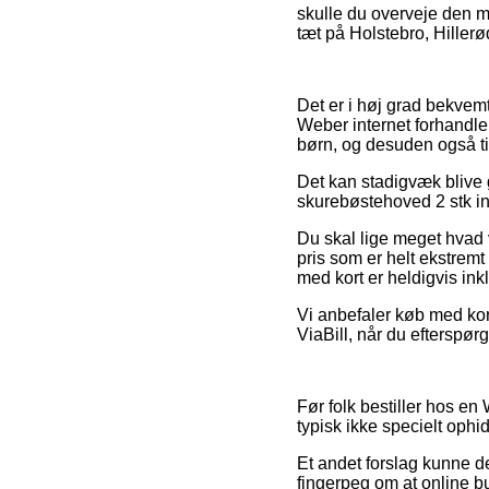
skulle du overveje den me
tæt på Holstebro, Hillerød
Det er i høj grad bekvemt
Weber internet forhandler
børn, og desuden også ti
Det kan stadigvæk blive g
skurebøstehoved 2 stk in
Du skal lige meget hvad 
pris som er helt ekstremt
med kort er heldigvis ink
Vi anbefaler køb med kort
ViaBill, når du efterspør
Før folk bestiller hos en
typisk ikke specielt ophi
Et andet forslag kunne d
fingerpeg om at online b