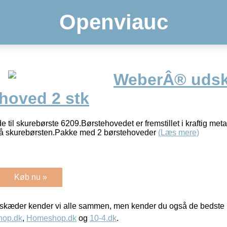
Openviauc
WeberÂ® udski
hoved 2 stk
il skurebørste 6209.Børstehovedet er fremstillet i kraftig meta
på skurebørsten.Pakke med 2 børstehoveder
(Læs mere)
Køb nu »
kæder kender vi alle sammen, men kender du også de bedste p
hop.dk
,
Homeshop.dk
og
10-4.dk
.