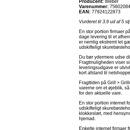
Producent:
Weber
Varenummer:
7560208
EAN:
77924122873
Vurderet til
3.9
ud af 5 st
En stor portion firmaer p
dage levering til et afhe
er nemlig ekstremt let 
udskifteligt skurebøsteho
Du bør ydermere udse dig a
Fragtmuligheden viser si
leveringsudgave er utviv
kort afstand til netshoppe
Fragttiden på Grill > Gril
varerne om et øjeblik, så
for den aktuelle vare.
En stor portion internet
udskifteligt skurebøsteho
klokkeslæt, med hensynst
hjemad.
Enkelte internet firmaer 