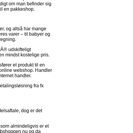
yldigt om man befinder sig
 til en pakkeshop.
ber, og altså har mange
res varer – til babyer og
regning.
Â® udskifteligt
n mindst kostelige pris.
ører et produkt til en
k online webshop. Handler
nternet handler.
talingsløsning fra fx
elsaftale, dog er det
som almindeligvis er et
 webshoppen nu og da