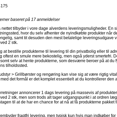
4175
jerner baseret på
17
anmeldelser
å nettet tilbyder i vore dage alverdens leveringsmuligheder. En si
ntningssted, hvor du selv afhenter de nyindkøbte produkter når der
gængelig, samt tit desuden den mest betalelige leveringsudgave
ved 2 stk.
t bestille produkterne til levering til din privatbolig eller til a
g oftest en smule mere bekostelig, men også yderst smertefri. 
lsomt selv at hente produkterne, som desværre beroer på at du f
ns tilholdssted.
ludstyr > Grillbørster og rengøring kan vise sig at være rigtig vit
 med det formål er det komplet essentielt at du kontrollerer den
 forretninger annoncerer 1 dags levering på massevis af produk
ved 2 stk, men som trods alt tager udgangspunkt i at ordren læg
agen til at de har en chance for at nå at få produkterne pakket
frembyder fragtfri levering, men typisk kun hvis man indkøber for 