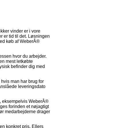
kker vinder er i vore
 er tid til det. Løsningen
 ved køb af WeberÂ®
dressen hvor du arbejder.
Den mest letkøbte
ysisk befinder dig med
al hvis man har brug for
 anslåede leveringsdato
ter, eksempelvis WeberÂ®
ges forinden et nøjagtigt
 før medarbejderne drager
en konkret pris. Ellers