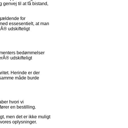
genvej til at få bistand,
 gældende for
ilmed essesentielt, at man
Â® udskifteligt
nsumenters bedømmelser
rÂ® udskifteligt
ritet. Herinde er der
 på samme måde burde
ber hvori vi
rer en bestilling.
t, men det er ikke muligt
e vores oplysninger.