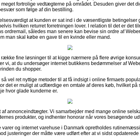
r meget fortrolige vedtægterne på området. Desuden giver det dig 
esvær som følge af din bestilling.
elsesværdigt at kunden er sat ind i de væsentligste betingelser
vis hvilken returret forretningen lover. I relation til det er det t
s ordremail, således man senere kan bevise sin ordre af Weber
m man skal købe en gave til en kvinde eller mand.
ng række fine løsninger til at kigge nærmere på flere øvrige ko
tter vi, at du undersøger internet butikkens bedømmelser af Webe
orinden du shopper.
 vel ret nyttige metoder til at få indsigt i online firmaets popula
 hvor det er muligt at udfærdige en omtale af deres køb, hvilket
veje hvor glade kunderne er.
t af annonceindtægter. Vi samarbejder med mange online selska
rnes produkter, og indhenter honorar når vores besøgende udfø
 varer og internet varehuse i Danmark opretholdes rutinemæssig
imod justeringer der måtte være udført efter at vi sidst opdatered