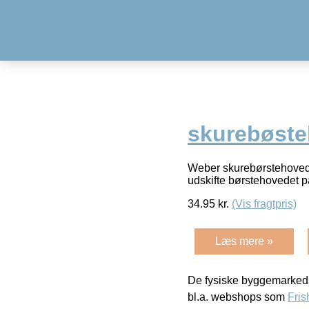
skurebøste
Weber skurebørstehovede t
udskifte børstehovedet 
34.95
kr.
(Vis fragtpris)
Læs mere »
De fysiske byggemarkeds
bl.a. webshops som
Fris