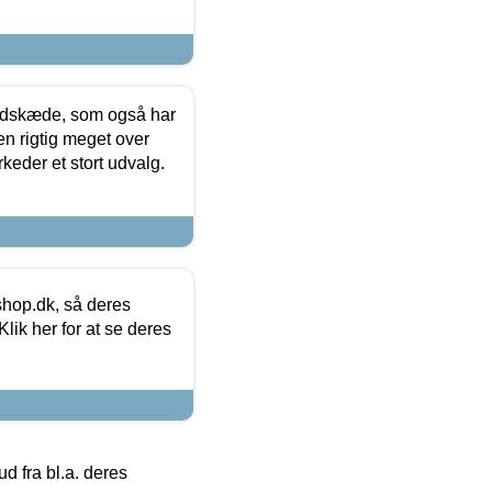
edskæde, som også har
en rigtig meget over
keder et stort udvalg.
hop.dk, så deres
lik her for at se deres
 fra bl.a. deres