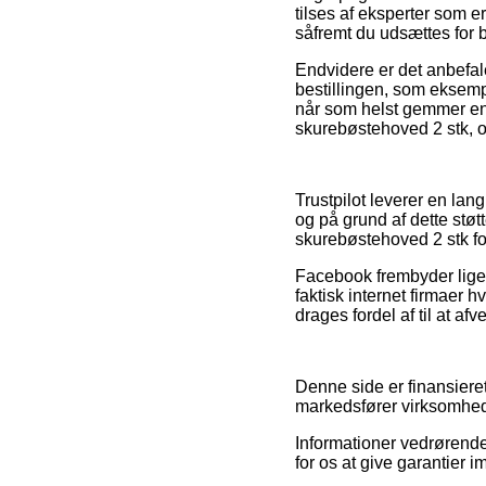
tilses af eksperter som e
såfremt du udsættes for b
Endvidere er det anbefal
bestillingen, som eksempel
når som helst gemmer en
skurebøstehoved 2 stk, o
Trustpilot leverer en la
og på grund af dette stø
skurebøstehoved 2 stk f
Facebook frembyder lige så
faktisk internet firmaer
drages fordel af til at af
Denne side er finansiere
markedsfører virksomhede
Informationer vedrørende
for os at give garantier 