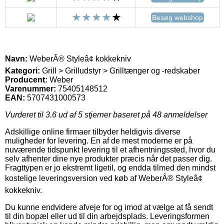
Besøg webshop
Navn:
WeberÂ® Styleâ¢ kokkekniv
Kategori:
Grill > Grilludstyr > Grilltænger og -redskaber
Producent:
Weber
Varenummer:
75405148512
EAN:
5707431000573
Vurderet til
3.6
ud af 5 stjerner baseret på
48
anmeldelser
Adskillige online firmaer tilbyder heldigvis diverse
muligheder for levering. En af de mest moderne er på
nuværende tidspunkt levering til et afhentningssted, hvor du
selv afhenter dine nye produkter præcis når det passer dig.
Fragttypen er jo ekstremt ligetil, og endda tilmed den mindst
kostelige leveringsversion ved køb af WeberÂ® Styleâ¢
kokkekniv.
Du kunne endvidere afveje for og imod at vælge at få sendt
til din bopæl eller ud til din arbejdsplads. Leveringsformen