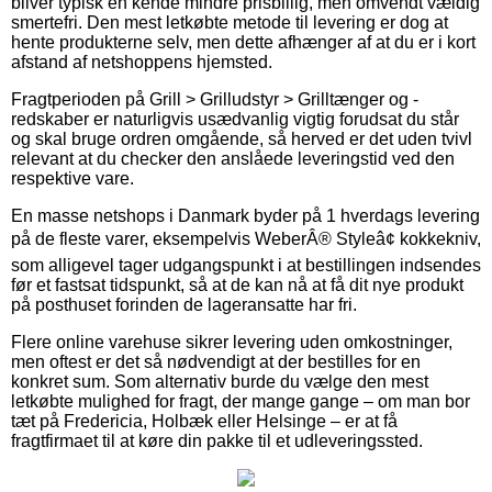
bliver typisk en kende mindre prisbillig, men omvendt vældig
smertefri. Den mest letkøbte metode til levering er dog at
hente produkterne selv, men dette afhænger af at du er i kort
afstand af netshoppens hjemsted.
Fragtperioden på Grill > Grilludstyr > Grilltænger og -
redskaber er naturligvis usædvanlig vigtig forudsat du står
og skal bruge ordren omgående, så herved er det uden tvivl
relevant at du checker den anslåede leveringstid ved den
respektive vare.
En masse netshops i Danmark byder på 1 hverdags levering
på de fleste varer, eksempelvis WeberÂ® Styleâ¢ kokkekniv,
som alligevel tager udgangspunkt i at bestillingen indsendes
før et fastsat tidspunkt, så at de kan nå at få dit nye produkt
på posthuset forinden de lageransatte har fri.
Flere online varehuse sikrer levering uden omkostninger,
men oftest er det så nødvendigt at der bestilles for en
konkret sum. Som alternativ burde du vælge den mest
letkøbte mulighed for fragt, der mange gange – om man bor
tæt på Fredericia, Holbæk eller Helsinge – er at få
fragtfirmaet til at køre din pakke til et udleveringssted.