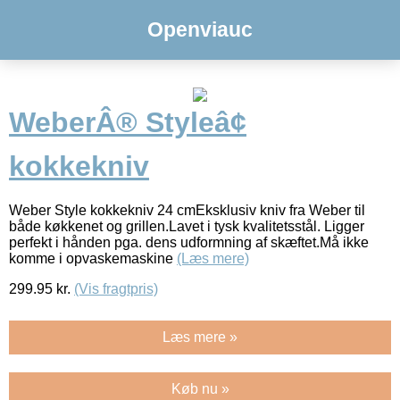
Openviauc
WeberÂ® Styleâ¢
kokkekniv
Weber Style kokkekniv 24 cmEksklusiv kniv fra Weber til
både køkkenet og grillen.Lavet i tysk kvalitetsstål. Ligger
perfekt i hånden pga. dens udformning af skæftet.Må ikke
komme i opvaskemaskine
(Læs mere)
299.95
kr.
(Vis fragtpris)
Læs mere »
Køb nu »