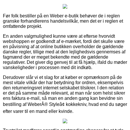
Før folk bestiller på en Weber e-butik behøver de i reglen
granske forhandlerens handelsvilkår, men det er i reglen et
omfattende projekt.
En anden valgmulighed kunne være at efterse hvorvidt
webshoppen er godkendt af e-mærket, fordi det skulle være
en påvisning af at online butikken overholder de gældende
danske regler, tillige med at den lejlighedsvis gennemses af
fagmænd der er meget bekendte med de gældende
regulativer. Det giver dig genvej til at få hjælp, ifald du møder
vanskeligheder i processen med dit indkøb.
Derudover slår vi et slag for at køber er opmærksom på de
mest vitale vilkår der har betydning for ordren, eksempelvis
den returneringsret internet selskabet tilsikrer. I den relation
er det på samme måde relevant, at man når som helst sikrer
ens faktura e-mail, så man en anden gang kan bevidne sin
bestilling af WeberÂ® Styleâ¢ kokkekniv, hvad end du søger
efter varer til en mand eller kvinde.