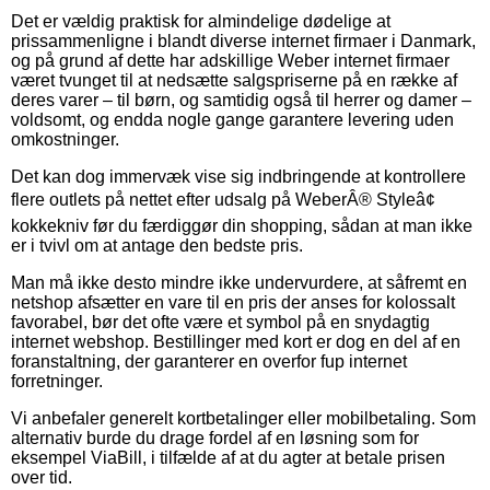
Det er vældig praktisk for almindelige dødelige at
prissammenligne i blandt diverse internet firmaer i Danmark,
og på grund af dette har adskillige Weber internet firmaer
været tvunget til at nedsætte salgspriserne på en række af
deres varer – til børn, og samtidig også til herrer og damer –
voldsomt, og endda nogle gange garantere levering uden
omkostninger.
Det kan dog immervæk vise sig indbringende at kontrollere
flere outlets på nettet efter udsalg på WeberÂ® Styleâ¢
kokkekniv før du færdiggør din shopping, sådan at man ikke
er i tvivl om at antage den bedste pris.
Man må ikke desto mindre ikke undervurdere, at såfremt en
netshop afsætter en vare til en pris der anses for kolossalt
favorabel, bør det ofte være et symbol på en snydagtig
internet webshop. Bestillinger med kort er dog en del af en
foranstaltning, der garanterer en overfor fup internet
forretninger.
Vi anbefaler generelt kortbetalinger eller mobilbetaling. Som
alternativ burde du drage fordel af en løsning som for
eksempel ViaBill, i tilfælde af at du agter at betale prisen
over tid.