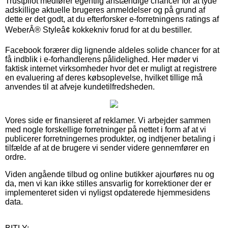
Trustpilot medfører egentlig anstændige chancer for at tyde
adskillige aktuelle brugeres anmeldelser og på grund af
dette er det godt, at du efterforsker e-forretningens ratings af
WeberÂ® Styleâ¢ kokkekniv forud for at du bestiller.
Facebook forærer dig lignende aldeles solide chancer for at
få indblik i e-forhandlerens pålidelighed. Her møder vi
faktisk internet virksomheder hvor det er muligt at registrere
en evaluering af deres købsoplevelse, hvilket tillige må
anvendes til at afveje kundetilfredsheden.
Vores side er finansieret af reklamer. Vi arbejder sammen
med nogle forskellige forretninger på nettet i form af at vi
publicerer forretningernes produkter, og indtjener betaling i
tilfælde af at de brugere vi sender videre gennemfører en
ordre.
Viden angående tilbud og online butikker ajourføres nu og
da, men vi kan ikke stilles ansvarlig for korrektioner der er
implementeret siden vi nyligst opdaterede hjemmesidens
data.