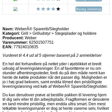
Besøg webshop
Navn:
WeberÂ® Sparerib/Stegholder
Kategori:
Grill > Grilludstyr > Stegeplader og holdere
Producent:
Weber
Varenummer:
62501507751
EAN:
77924010835
Vurderet til
4.4
ud af 5 stjerner baseret på
2
anmeldelser
En hel del forhandlere på nettet yder i øjeblikket et bredt
udvalg af leveringsløsninger. En af favoritterne er nu om
stunder afhentningssteder, fordi du på den måde nemt kan
hente de købte produkter når det passer dig. Muligheden er
jo i høj grad bekvem, samt endda tilmed den prisbilligste
leveringsløsning ved køb af WeberÂ® Sparerib/Stegholder.
Du kan derudover prøve at bestille pakken til levering hjem
til dig selv eller til din arbejdsplads. Fragtformen er desværre
en tand mindre prisbillig, men endda ultra smart. Den mest
letkøbte leveringsmanér er dog at hente varerne selv, hvilket