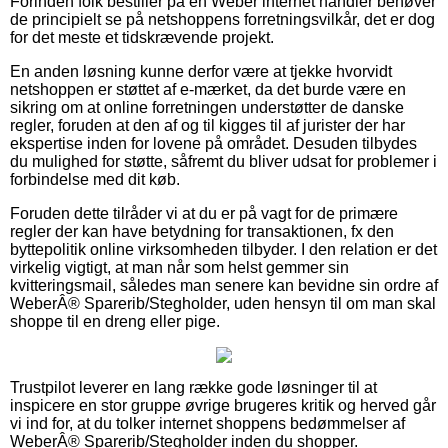
Forinden folk bestiller på en Weber internet handler behøver
de principielt se på netshoppens forretningsvilkår, det er dog
for det meste et tidskrævende projekt.
En anden løsning kunne derfor være at tjekke hvorvidt
netshoppen er støttet af e-mærket, da det burde være en
sikring om at online forretningen understøtter de danske
regler, foruden at den af og til kigges til af jurister der har
ekspertise inden for lovene på området. Desuden tilbydes
du mulighed for støtte, såfremt du bliver udsat for problemer i
forbindelse med dit køb.
Foruden dette tilråder vi at du er på vagt for de primære
regler der kan have betydning for transaktionen, fx den
byttepolitik online virksomheden tilbyder. I den relation er det
virkelig vigtigt, at man når som helst gemmer sin
kvitteringsmail, således man senere kan bevidne sin ordre af
WeberÂ® Sparerib/Stegholder, uden hensyn til om man skal
shoppe til en dreng eller pige.
Trustpilot leverer en lang række gode løsninger til at
inspicere en stor gruppe øvrige brugeres kritik og herved går
vi ind for, at du tolker internet shoppens bedømmelser af
WeberÂ® Sparerib/Stegholder inden du shopper.