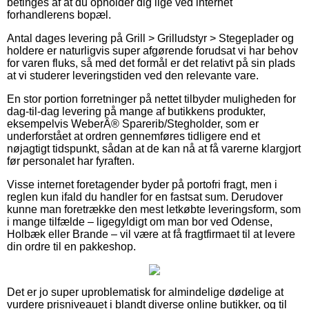
betinges af at du opholder dig lige ved internet
forhandlerens bopæl.
Antal dages levering på Grill > Grilludstyr > Stegeplader og
holdere er naturligvis super afgørende forudsat vi har behov
for varen fluks, så med det formål er det relativt på sin plads
at vi studerer leveringstiden ved den relevante vare.
En stor portion forretninger på nettet tilbyder muligheden for
dag-til-dag levering på mange af butikkens produkter,
eksempelvis WeberÂ® Sparerib/Stegholder, som er
underforstået at ordren gennemføres tidligere end et
nøjagtigt tidspunkt, sådan at de kan nå at få varerne klargjort
før personalet har fyraften.
Visse internet foretagender byder på portofri fragt, men i
reglen kun ifald du handler for en fastsat sum. Derudover
kunne man foretrække den mest letkøbte leveringsform, som
i mange tilfælde – ligegyldigt om man bor ved Odense,
Holbæk eller Brande – vil være at få fragtfirmaet til at levere
din ordre til en pakkeshop.
Det er jo super uproblematisk for almindelige dødelige at
vurdere prisniveauet i blandt diverse online butikker, og til