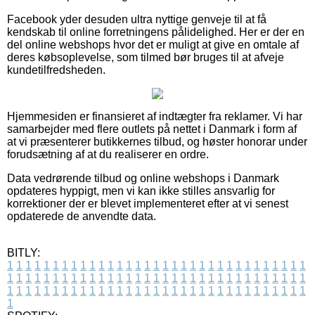
Facebook yder desuden ultra nyttige genveje til at få
kendskab til online forretningens pålidelighed. Her er der en
del online webshops hvor det er muligt at give en omtale af
deres købsoplevelse, som tilmed bør bruges til at afveje
kundetilfredsheden.
Hjemmesiden er finansieret af indtægter fra reklamer. Vi har
samarbejder med flere outlets på nettet i Danmark i form af
at vi præsenterer butikkernes tilbud, og høster honorar under
forudsætning af at du realiserer en ordre.
Data vedrørende tilbud og online webshops i Danmark
opdateres hyppigt, men vi kan ikke stilles ansvarlig for
korrektioner der er blevet implementeret efter at vi senest
opdaterede de anvendte data.
BITLY:
1
1
1
1
1
1
1
1
1
1
1
1
1
1
1
1
1
1
1
1
1
1
1
1
1
1
1
1
1
1
1
1
1
1
1
1
1
1
1
1
1
1
1
1
1
1
1
1
1
1
1
1
1
1
1
1
1
1
1
1
1
1
1
1
1
1
1
1
1
1
1
1
1
1
1
1
1
1
1
1
1
1
1
1
1
1
1
1
1
1
1
1
1
1
1
1
1
1
1
1