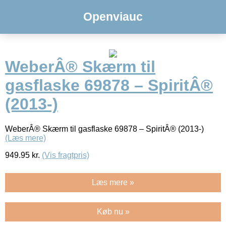
Openviauc
WeberÂ® Skærm til
gasflaske 69878 – SpiritÂ®
(2013-)
WeberÂ® Skærm til gasflaske 69878 – SpiritÂ® (2013-)
(Læs mere)
949.95
kr.
(Vis fragtpris)
Læs mere »
Køb nu »