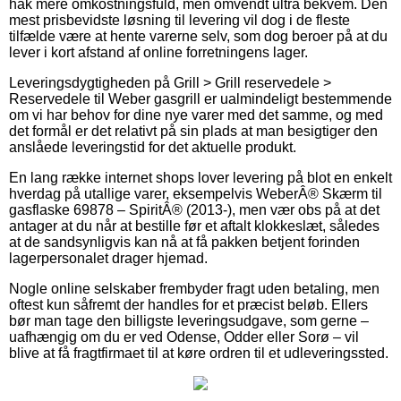
hak mere omkostningsfuld, men omvendt ultra bekvem. Den
mest prisbevidste løsning til levering vil dog i de fleste
tilfælde være at hente varerne selv, som dog beroer på at du
lever i kort afstand af online forretningens lager.
Leveringsdygtigheden på Grill > Grill reservedele >
Reservedele til Weber gasgrill er ualmindeligt bestemmende
om vi har behov for dine nye varer med det samme, og med
det formål er det relativt på sin plads at man besigtiger den
anslåede leveringstid for det aktuelle produkt.
En lang række internet shops lover levering på blot en enkelt
hverdag på utallige varer, eksempelvis WeberÂ® Skærm til
gasflaske 69878 – SpiritÂ® (2013-), men vær obs på at det
antager at du når at bestille før et aftalt klokkeslæt, således
at de sandsynligvis kan nå at få pakken betjent forinden
lagerpersonalet drager hjemad.
Nogle online selskaber frembyder fragt uden betaling, men
oftest kun såfremt der handles for et præcist beløb. Ellers
bør man tage den billigste leveringsudgave, som gerne –
uafhængig om du er ved Odense, Odder eller Sorø – vil
blive at få fragtfirmaet til at køre ordren til et udleveringssted.