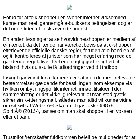
Forud for at folk shopper i en Weber internet virksomhed
kunne man reelt gennemgå e-butikkens betingelser, dog er
det undertiden et tidskrævende projekt.
En anden løsning er at se hvorvidt netshoppen er medlem af
e-mærket, da det længe har været et bevis på at e-shoppen
efterlever de officielle danske regler, foruden at e-handlen af
og til kontrolleres af jurister som har meget erfaring med de
gældende regulativer. Det er en rigtig god lejlighed til
bistand, hvis du skulle få udfordringer ved dit indkøb.
I øvrigt går vi ind for at køberen er sat ind i de mest relevante
bestemmelser gældende for bestillingen, som eksempelvis
hvilken ombytningspolitik internet firmaet tilsikrer. I den
sammenhæng er det virkelig relevant, at man stadigvæk
sikrer sin kvitteringsmail, således man altid vil kunne vidne
om sit køb af WeberÂ® Skærm til gasflaske 69878 –
SpiritÂ® (2013-), uanset om man skal shoppe til en voksen
eller et barn.
Trustpilot fremskaffer fuldkommen belejlige muligheder for at