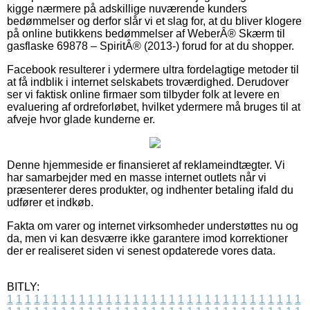
kigge nærmere på adskillige nuværende kunders
bedømmelser og derfor slår vi et slag for, at du bliver klogere
på online butikkens bedømmelser af WeberÂ® Skærm til
gasflaske 69878 – SpiritÂ® (2013-) forud for at du shopper.
Facebook resulterer i ydermere ultra fordelagtige metoder til
at få indblik i internet selskabets troværdighed. Derudover
ser vi faktisk online firmaer som tilbyder folk at levere en
evaluering af ordreforløbet, hvilket ydermere må bruges til at
afveje hvor glade kunderne er.
Denne hjemmeside er finansieret af reklameindtægter. Vi
har samarbejder med en masse internet outlets når vi
præsenterer deres produkter, og indhenter betaling ifald du
udfører et indkøb.
Fakta om varer og internet virksomheder understøttes nu og
da, men vi kan desværre ikke garantere imod korrektioner
der er realiseret siden vi senest opdaterede vores data.
BITLY:
1
1
1
1
1
1
1
1
1
1
1
1
1
1
1
1
1
1
1
1
1
1
1
1
1
1
1
1
1
1
1
1
1