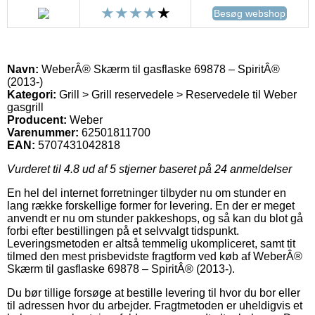
Besøg webshop
Navn:
WeberÂ® Skærm til gasflaske 69878 – SpiritÂ®
(2013-)
Kategori:
Grill > Grill reservedele > Reservedele til Weber
gasgrill
Producent:
Weber
Varenummer:
62501811700
EAN:
5707431042818
Vurderet til
4.8
ud af 5 stjerner baseret på
24
anmeldelser
En hel del internet forretninger tilbyder nu om stunder en
lang række forskellige former for levering. En der er meget
anvendt er nu om stunder pakkeshops, og så kan du blot gå
forbi efter bestillingen på et selvvalgt tidspunkt.
Leveringsmetoden er altså temmelig ukompliceret, samt tit
tilmed den mest prisbevidste fragtform ved køb af WeberÂ®
Skærm til gasflaske 69878 – SpiritÂ® (2013-).
Du bør tillige forsøge at bestille levering til hvor du bor eller
til adressen hvor du arbejder. Fragtmetoden er uheldigvis et