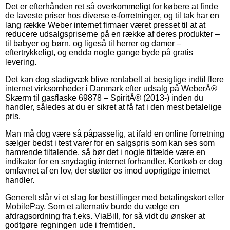
Det er efterhånden ret så overkommeligt for købere at finde
de laveste priser hos diverse e-forretninger, og til tak har en
lang række Weber internet firmaer været presset til at at
reducere udsalgspriserne på en række af deres produkter –
til babyer og børn, og ligeså til herrer og damer –
eftertrykkeligt, og endda nogle gange byde på gratis
levering.
Det kan dog stadigvæk blive rentabelt at besigtige indtil flere
internet virksomheder i Danmark efter udsalg på WeberÂ®
Skærm til gasflaske 69878 – SpiritÂ® (2013-) inden du
handler, således at du er sikret at få fat i den mest betalelige
pris.
Man må dog være så påpasselig, at ifald en online forretning
sælger bedst i test varer for en salgspris som kan ses som
hamrende tiltalende, så bør det i nogle tilfælde være en
indikator for en snydagtig internet forhandler. Kortkøb er dog
omfavnet af en lov, der støtter os imod uoprigtige internet
handler.
Generelt slår vi et slag for bestillinger med betalingskort eller
MobilePay. Som et alternativ burde du vælge en
afdragsordning fra f.eks. ViaBill, for så vidt du ønsker at
godtgøre regningen ude i fremtiden.