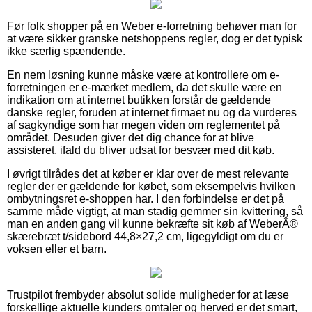
Før folk shopper på en Weber e-forretning behøver man for
at være sikker granske netshoppens regler, dog er det typisk
ikke særlig spændende.
En nem løsning kunne måske være at kontrollere om e-
forretningen er e-mærket medlem, da det skulle være en
indikation om at internet butikken forstår de gældende
danske regler, foruden at internet firmaet nu og da vurderes
af sagkyndige som har megen viden om reglementet på
området. Desuden giver det dig chance for at blive
assisteret, ifald du bliver udsat for besvær med dit køb.
I øvrigt tilrådes det at køber er klar over de mest relevante
regler der er gældende for købet, som eksempelvis hvilken
ombytningsret e-shoppen har. I den forbindelse er det på
samme måde vigtigt, at man stadig gemmer sin kvittering, så
man en anden gang vil kunne bekræfte sit køb af WeberÂ®
skærebræt t/sidebord 44,8×27,2 cm, ligegyldigt om du er
voksen eller et barn.
Trustpilot frembyder absolut solide muligheder for at læse
forskellige aktuelle kunders omtaler og herved er det smart,