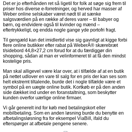
Det er jo efterhånden ret så ligetil for folk at søge sig frem til
priser hos diverse e-forretninger, og herved har masser af
Weber online selskaber været nødt til at sænke
salgsværdien på en række af deres varer – til babyer og
børn, og endvidere også til kvinder og mænd –
eftertrykkeligt, og endda nogle gange yde portofri fragt.
Til gengæld kan det imidlertid vise sig gavnligt at kigge forbi
flere online butikker efter rabat på WeberÂ® skærebræt
t/sidebord 44,8×27,2 cm forud for at du færdiggør din
shopping, sådan at man er velinformeret til at få den mindst
kostelige pris.
Man skal alligevel være klar over, at i tilfælde af at en butik
på nettet udlover en vare til salg for en pris der kan ses som
helt ekstremt tiltalende, burde det i nogle tilfælde være et
symbol på en uægte online butik. Kortkøb er på den anden
side dækket ind under en foranstaltning, som beskytter
kunden overfor uærlige online firmaer.
Vi går generelt ind for køb med betalingskort eller
mobilbetaling. Som en anden løsning burde du benytte en
afbetalingsløsning fra for eksempel ViaBill, ifald du
efterspørger at afbetale pengene senere.