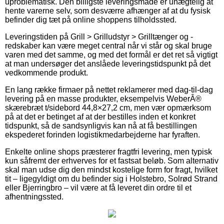
uproblematisk. Den billigste leveringsmåde er unægtelig at
hente varerne selv, som desværre afhænger af at du fysisk
befinder dig tæt på online shoppens tilholdssted.
Leveringstiden på Grill > Grilludstyr > Grilltænger og -
redskaber kan være meget central når vi står og skal bruge
varen med det samme, og med det formål er det ret så vigtigt
at man undersøger det anslåede leveringstidspunkt på det
vedkommende produkt.
En lang række firmaer på nettet reklamerer med dag-til-dag
levering på en masse produkter, eksempelvis WeberÂ®
skærebræt t/sidebord 44,8×27,2 cm, men vær opmærksom
på at det er betinget af at der bestilles inden et konkret
tidspunkt, så de sandsynligvis kan nå at få bestillingen
ekspederet forinden logistikmedarbejderne har fyraften.
Enkelte online shops præsterer fragtfri levering, men typisk
kun såfremt der erhverves for et fastsat beløb. Som alternativ
skal man udse dig den mindst kostelige form for fragt, hvilket
tit – ligegyldigt om du befinder sig i Holstebro, Solrød Strand
eller Bjerringbro – vil være at få leveret din ordre til et
afhentningssted.