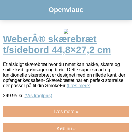
Openviauc
WeberÂ® skærebræt
t/sidebord 44,8×27,2 cm
Et alsidigt skærebræt hvor du nmet kan hakke, skære og
snitte kød, grønsager og brød. Dette super smart og
funktionelle skærebræt er designet med en rillede kant, der
opfanger kødsaften- Skærebrættet har en perfekt størrelse
der passer på til din SmokeFir
(Læs mere)
249.95
kr.
(Vis fragtpris)
Læs mere »
Køb nu »