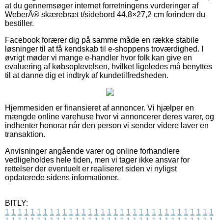
at du gennemsøger internet forretningens vurderinger af
WeberÂ® skærebræt t/sidebord 44,8×27,2 cm forinden du
bestiller.
Facebook forærer dig på samme måde en række stabile
løsninger til at få kendskab til e-shoppens troværdighed. I
øvrigt møder vi mange e-handler hvor folk kan give en
evaluering af købsoplevelsen, hvilket ligeledes må benyttes
til at danne dig et indtryk af kundetilfredsheden.
Hjemmesiden er finansieret af annoncer. Vi hjælper en
mængde online varehuse hvor vi annoncerer deres varer, og
indhenter honorar når den person vi sender videre laver en
transaktion.
Anvisninger angående varer og online forhandlere
vedligeholdes hele tiden, men vi tager ikke ansvar for
rettelser der eventuelt er realiseret siden vi nyligst
opdaterede sidens informationer.
BITLY:
1
1
1
1
1
1
1
1
1
1
1
1
1
1
1
1
1
1
1
1
1
1
1
1
1
1
1
1
1
1
1
1
1