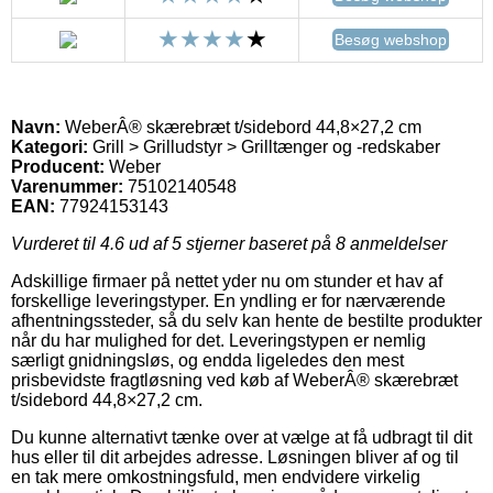
Besøg webshop
Navn:
WeberÂ® skærebræt t/sidebord 44,8×27,2 cm
Kategori:
Grill > Grilludstyr > Grilltænger og -redskaber
Producent:
Weber
Varenummer:
75102140548
EAN:
77924153143
Vurderet til
4.6
ud af 5 stjerner baseret på
8
anmeldelser
Adskillige firmaer på nettet yder nu om stunder et hav af
forskellige leveringstyper. En yndling er for nærværende
afhentningssteder, så du selv kan hente de bestilte produkter
når du har mulighed for det. Leveringstypen er nemlig
særligt gnidningsløs, og endda ligeledes den mest
prisbevidste fragtløsning ved køb af WeberÂ® skærebræt
t/sidebord 44,8×27,2 cm.
Du kunne alternativt tænke over at vælge at få udbragt til dit
hus eller til dit arbejdes adresse. Løsningen bliver af og til
en tak mere omkostningsfuld, men endvidere virkelig