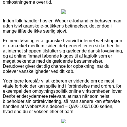
omkostningerne over tid.
Inden folk handler hos en Weber e-forhandler behøver man
uden tvivl granske e-butikkens betingelser, det er dog i
mange tilfælde ikke særlig sjovt.
En nem løsning er at granske hvorvidt internet webshoppen
er e-mærket medlem, siden det generelt er en sikkerhed for
at internet shoppen tilslutter sig gældende dansk lovgivning,
og at online firmaet løbende kigges til af fagfolk som er
meget bekendte med de gældende bestemmelser.
Derudover giver det dig chance for opbakning, når du
oplever vanskeligheder ved dit køb.
Yderligere foreslår vi at køberen er vidende om de mest
vitale forhold der kan spille ind i forbindelse med ordren, for
eksempel den ombytningspolitik online virksomheden lover.
Derfor er det ydermere relevant, at man når som helst
bibeholder sin ordrekvittering, så man senere kan eftervise
handlen af WeberÂ® sidebord – QÂ® 100/1000 serien,
hvad end du er voksen eller et barn.