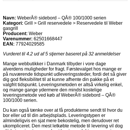
Navn:
WeberÂ® sidebord – QÂ® 100/1000 serien
Kategori:
Grill > Grill reservedele > Reservedele til Weber
gasgrill
Producent:
Weber
Varenummer:
62501668447
EAN:
77924029585
Vurderet til
4.2
ud af 5 stjerner baseret på
32
anmeldelser
Mange webbutikker i Danmark tilbyder i vore dage
alverdens muligheder for fragt. Førstevalget hos mange er
på nuværende tidspunkt udleveringssteder, fordi det så giver
dig god fleksibilitet til at kunne afhente din pakke på et
valgfrit tidspunkt. Leveringsmetoden er altså virkelig enkel,
og mange gange ydermere den mindst kostelige
leveringsmetode ved køb af WeberÂ® sidebord – QÂ®
100/1000 serien.
Du kan også tænke over at få produkterne sendt til hvor du
bor eller ud til din arbejdsplads. Leveringstypen er
almindeligvis en sjat mere bekostelig, men derudover ret
ukompliceret. Den mest letkøbte metode til levering vil dog