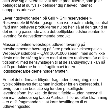
altid vise sig at være selv at hente produkterne, som jo er
betinget af at du fysisk befinder dig nærved internet
shoppens adresse.
Leveringsdygtigheden på Grill > Grill reservedele >
Reservedele til Weber gasgrill kan være ualmindeligt central
ifald man behøver produkterne nu og her, så af den grund er
det nemlig passende at du dobbelttjekker tidshorisonten for
levering for det vedkommende produkt.
Masser af online webshops udlover levering på
næstkommende hverdag på flere produkter, eksempelvis
WeberÂ® sidebord – QÂ® 100/1000 serien, men som ikke
desto mindre står og falder med at orden realiseres før et fast
tidspunkt, med hensynstagen til at de sandsynligvis kan nå
at få produkterne hen til fragtfirmaet inden
logistikmedarbejderne holder fyraften.
En hel del e-firmaer tilbyder fragt uden beregning, men
typisk påkræves det at man indkøber for en konkret pris. I
øvrigt bør man beslutte sig for den prisbilligste
leveringsform, hvilket i de fleste tilfælde – uden hensyn til
om man befinder sig tæt på Aarhus, Hillerød eller Bramming
– er at få fragtmanden til at køre bestillingen til et
udleveringssted.