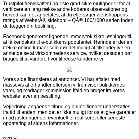
Trustpilot fremskaffer i højeste grad sikre muligheder for at
verificere en lang række andre køberes observationer og
herved kan det anbefales, at du eftersøger webshoppens
ratings af WeberÂ® sidebord – QÂ® 100/1000 serien inden
du lægger din bestilling.
Facebook genererer lignende immervæk sikre løsninger til
at få kendskab til e-butikkens popularitet. Herinde er der en
række online firmaer som gør det muligt at tilkendegive en
anmeldelse af virksomhedens service, hvilket desuden bør
bruges til at vurdere hvor tilfredse kunderne er.
Vores side finansieres af annoncer. Vi har aftaler med
massevis af e-handler eftersom vi fremviser butikkernes
varer, og modtager kommission ifald en bruger fra vores
website laver en bestilling.
Vejledning angående tilbud og online firmaer understøttes
fra tid til anden, men det er ikke muligt for os at give garantier
imod justeringer der eventuelt er realiseret efter seneste
opdatering af sidens informationer.