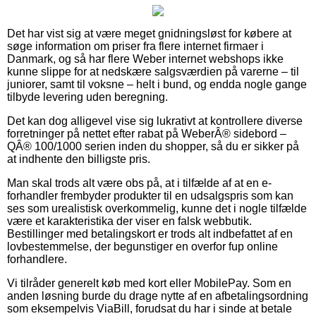
Det har vist sig at være meget gnidningsløst for købere at
søge information om priser fra flere internet firmaer i
Danmark, og så har flere Weber internet webshops ikke
kunne slippe for at nedskære salgsværdien på varerne – til
juniorer, samt til voksne – helt i bund, og endda nogle gange
tilbyde levering uden beregning.
Det kan dog alligevel vise sig lukrativt at kontrollere diverse
forretninger på nettet efter rabat på WeberÂ® sidebord –
QÂ® 100/1000 serien inden du shopper, så du er sikker på
at indhente den billigste pris.
Man skal trods alt være obs på, at i tilfælde af at en e-
forhandler frembyder produkter til en udsalgspris som kan
ses som urealistisk overkommelig, kunne det i nogle tilfælde
være et karakteristika der viser en falsk webbutik.
Bestillinger med betalingskort er trods alt indbefattet af en
lovbestemmelse, der begunstiger en overfor fup online
forhandlere.
Vi tilråder generelt køb med kort eller MobilePay. Som en
anden løsning burde du drage nytte af en afbetalingsordning
som eksempelvis ViaBill, forudsat du har i sinde at betale