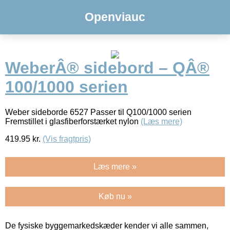
Openviauc
WeberÂ® sidebord – QÂ®
100/1000 serien
Weber sideborde 6527 Passer til Q100/1000 serien
Fremstillet i glasfiberforstærket nylon
(Læs mere)
419.95
kr.
(Vis fragtpris)
Læs mere »
Køb nu »
De fysiske byggemarkedskæder kender vi alle sammen,