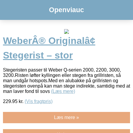
Openviauc
WeberÂ® Originalâ¢
Stegerist – stor
Stegeristen passer til Weber Q-serien 2000, 2200, 3000,
3200.Risten løfter kyllingen eller stegen fra grillristen, så
man undgår hotspots.Med en alubakke på grillristen og
stegeristen ovenpå kan man stege indirekte, samtidig med at
man laver fond til sovs
(Læs mere)
229.95
kr.
(Vis fragtpris)
Læs mere »