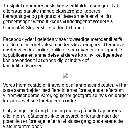
Trustpilot genererer adskillige værdifulde løsninger til at
eftersøge ganske mange eksisterende køberes
betragtninger og på grund af dette anbefaler vi, at du
gennemsøger webbutikkens vurderinger af WeberÂ®
Originalâ¢ Stegerist – stor før du handler.
Facebook yder ligeledes visse troværdige metoder til at få
en idé om internet virksomhedens troværdighed. Derudover
møder vi endda online butikker som giver folk mulighed for
at publicere en anmeldelse af deres køb, hvilket ligeledes
kan anvendes til at danne dig et indtryk af
kundetilfredsheden.
Vores hjemmeside er finansieret af annonceindtægter. Vi har
faste samarbejder med flere internet foretagender eftersom
vi fremviser deres varer, og tjener godtgørelse hvis en bruger
fra vores website foretager en ordre.
Oplysninger omkring tilbud og outlets på nettet ajourføres
ofte, men vi påtager os ikke ansvaret for forandringer der
potentielt er foretaget efter at vi sidste gang opdaterede de
viste informationer.