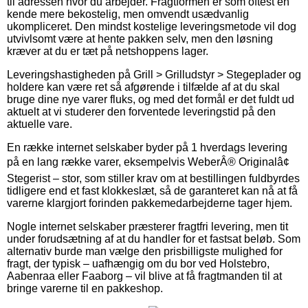
til adressen hvor du arbejder. Fragtformen er som oftest en
kende mere bekostelig, men omvendt usædvanlig
ukompliceret. Den mindst kostelige leveringsmetode vil dog
utvivlsomt være at hente pakken selv, men den løsning
kræver at du er tæt på netshoppens lager.
Leveringshastigheden på Grill > Grilludstyr > Stegeplader og
holdere kan være ret så afgørende i tilfælde af at du skal
bruge dine nye varer fluks, og med det formål er det fuldt ud
aktuelt at vi studerer den forventede leveringstid på den
aktuelle vare.
En række internet selskaber byder på 1 hverdags levering
på en lang række varer, eksempelvis WeberÂ® Originalâ¢
Stegerist – stor, som stiller krav om at bestillingen fuldbyrdes
tidligere end et fast klokkeslæt, så de garanteret kan nå at få
varerne klargjort forinden pakkemedarbejderne tager hjem.
Nogle internet selskaber præsterer fragtfri levering, men tit
under forudsætning af at du handler for et fastsat beløb. Som
alternativ burde man vælge den prisbilligste mulighed for
fragt, der typisk – uafhængig om du bor ved Holstebro,
Aabenraa eller Faaborg – vil blive at få fragtmanden til at
bringe varerne til en pakkeshop.