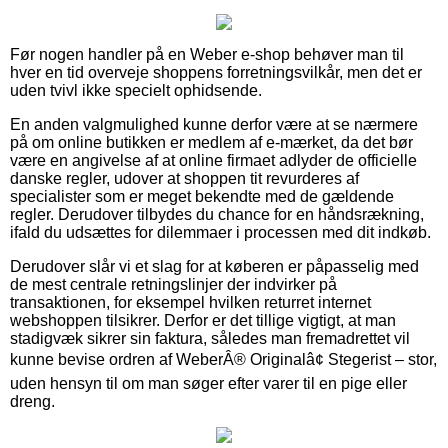
Før nogen handler på en Weber e-shop behøver man til
hver en tid overveje shoppens forretningsvilkår, men det er
uden tvivl ikke specielt ophidsende.
En anden valgmulighed kunne derfor være at se nærmere
på om online butikken er medlem af e-mærket, da det bør
være en angivelse af at online firmaet adlyder de officielle
danske regler, udover at shoppen tit revurderes af
specialister som er meget bekendte med de gældende
regler. Derudover tilbydes du chance for en håndsrækning,
ifald du udsættes for dilemmaer i processen med dit indkøb.
Derudover slår vi et slag for at køberen er påpasselig med
de mest centrale retningslinjer der indvirker på
transaktionen, for eksempel hvilken returret internet
webshoppen tilsikrer. Derfor er det tillige vigtigt, at man
stadigvæk sikrer sin faktura, således man fremadrettet vil
kunne bevise ordren af WeberÂ® Originalâ¢ Stegerist – stor,
uden hensyn til om man søger efter varer til en pige eller
dreng.