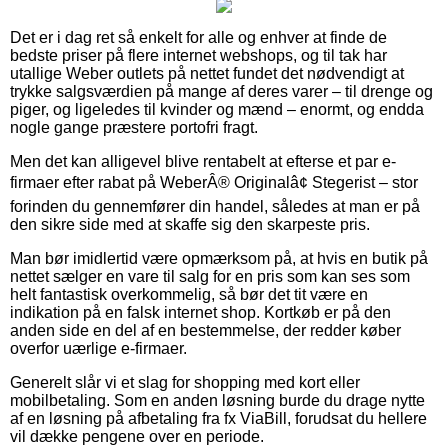
Det er i dag ret så enkelt for alle og enhver at finde de
bedste priser på flere internet webshops, og til tak har
utallige Weber outlets på nettet fundet det nødvendigt at
trykke salgsværdien på mange af deres varer – til drenge og
piger, og ligeledes til kvinder og mænd – enormt, og endda
nogle gange præstere portofri fragt.
Men det kan alligevel blive rentabelt at efterse et par e-
firmaer efter rabat på WeberÂ® Originalâ¢ Stegerist – stor
forinden du gennemfører din handel, således at man er på
den sikre side med at skaffe sig den skarpeste pris.
Man bør imidlertid være opmærksom på, at hvis en butik på
nettet sælger en vare til salg for en pris som kan ses som
helt fantastisk overkommelig, så bør det tit være en
indikation på en falsk internet shop. Kortkøb er på den
anden side en del af en bestemmelse, der redder køber
overfor uærlige e-firmaer.
Generelt slår vi et slag for shopping med kort eller
mobilbetaling. Som en anden løsning burde du drage nytte
af en løsning på afbetaling fra fx ViaBill, forudsat du hellere
vil dække pengene over en periode.