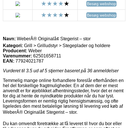
Besøg webshop
Besøg webshop
Navn:
WeberÂ® Originalâ¢ Stegerist – stor
Kategori:
Grill > Grilludstyr > Stegeplader og holdere
Producent:
Weber
Varenummer:
62501658711
EAN:
77924021787
Vurderet til
3.5
ud af 5 stjerner baseret på
36
anmeldelser
Temmelig mange online forhandlere foreslår efterhånden en
hel del forskellige fragtmuligheder. En af dem der er mest
anvendt er for øjeblikket afhentningssteder, hvor det er nemt
for dig at hente de nyindkøbte produkter når du har lyst.
Leveringsformen er nemlig rigtig hensigtsmæssig, og ofte
ligeledes den mest betalelige løsning til levering ved køb af
WeberÂ® Originalâ¢ Stegerist – stor.
Du kan omvendt foretrække at få leveret til hvor du bor eller