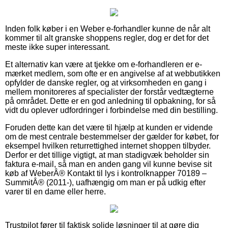
Inden folk køber i en Weber e-forhandler kunne de når alt
kommer til alt granske shoppens regler, dog er det for det
meste ikke super interessant.
Et alternativ kan være at tjekke om e-forhandleren er e-
mærket medlem, som ofte er en angivelse af at webbutikken
opfylder de danske regler, og at virksomheden en gang i
mellem monitoreres af specialister der forstår vedtægterne
på området. Dette er en god anledning til opbakning, for så
vidt du oplever udfordringer i forbindelse med din bestilling.
Foruden dette kan det være til hjælp at kunden er vidende
om de mest centrale bestemmelser der gælder for købet, for
eksempel hvilken returrettighed internet shoppen tilbyder.
Derfor er det tillige vigtigt, at man stadigvæk beholder sin
faktura e-mail, så man en anden gang vil kunne bevise sit
køb af WeberÂ® Kontakt til lys i kontrolknapper 70189 –
SummitÂ® (2011-), uafhængig om man er på udkig efter
varer til en dame eller herre.
Trustpilot fører til faktisk solide løsninger til at gøre dig