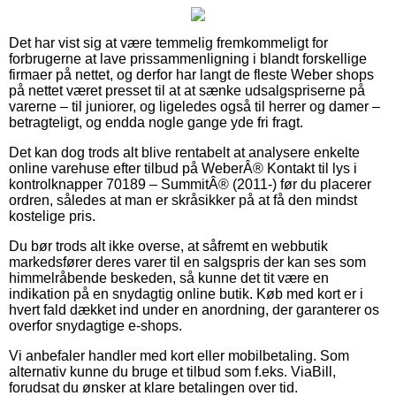
Det har vist sig at være temmelig fremkommeligt for
forbrugerne at lave prissammenligning i blandt forskellige
firmaer på nettet, og derfor har langt de fleste Weber shops
på nettet været presset til at at sænke udsalgspriserne på
varerne – til juniorer, og ligeledes også til herrer og damer –
betragteligt, og endda nogle gange yde fri fragt.
Det kan dog trods alt blive rentabelt at analysere enkelte
online varehuse efter tilbud på WeberÂ® Kontakt til lys i
kontrolknapper 70189 – SummitÂ® (2011-) før du placerer
ordren, således at man er skråsikker på at få den mindst
kostelige pris.
Du bør trods alt ikke overse, at såfremt en webbutik
markedsfører deres varer til en salgspris der kan ses som
himmelråbende beskeden, så kunne det tit være en
indikation på en snydagtig online butik. Køb med kort er i
hvert fald dækket ind under en anordning, der garanterer os
overfor snydagtige e-shops.
Vi anbefaler handler med kort eller mobilbetaling. Som
alternativ kunne du bruge et tilbud som f.eks. ViaBill,
forudsat du ønsker at klare betalingen over tid.