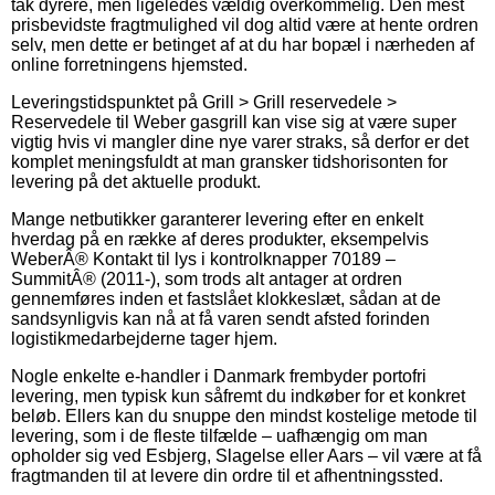
tak dyrere, men ligeledes vældig overkommelig. Den mest
prisbevidste fragtmulighed vil dog altid være at hente ordren
selv, men dette er betinget af at du har bopæl i nærheden af
online forretningens hjemsted.
Leveringstidspunktet på Grill > Grill reservedele >
Reservedele til Weber gasgrill kan vise sig at være super
vigtig hvis vi mangler dine nye varer straks, så derfor er det
komplet meningsfuldt at man gransker tidshorisonten for
levering på det aktuelle produkt.
Mange netbutikker garanterer levering efter en enkelt
hverdag på en række af deres produkter, eksempelvis
WeberÂ® Kontakt til lys i kontrolknapper 70189 –
SummitÂ® (2011-), som trods alt antager at ordren
gennemføres inden et fastslået klokkeslæt, sådan at de
sandsynligvis kan nå at få varen sendt afsted forinden
logistikmedarbejderne tager hjem.
Nogle enkelte e-handler i Danmark frembyder portofri
levering, men typisk kun såfremt du indkøber for et konkret
beløb. Ellers kan du snuppe den mindst kostelige metode til
levering, som i de fleste tilfælde – uafhængig om man
opholder sig ved Esbjerg, Slagelse eller Aars – vil være at få
fragtmanden til at levere din ordre til et afhentningssted.