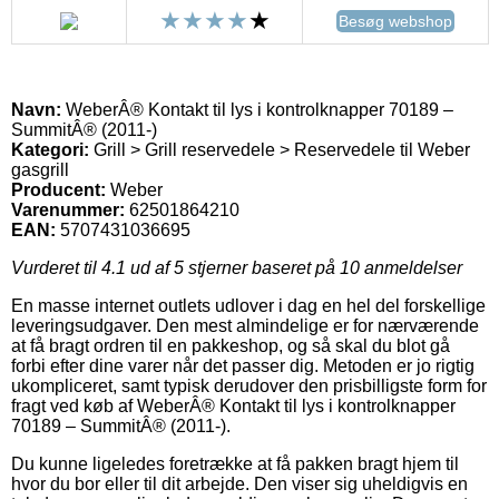
Besøg webshop
Navn:
WeberÂ® Kontakt til lys i kontrolknapper 70189 –
SummitÂ® (2011-)
Kategori:
Grill > Grill reservedele > Reservedele til Weber
gasgrill
Producent:
Weber
Varenummer:
62501864210
EAN:
5707431036695
Vurderet til
4.1
ud af 5 stjerner baseret på
10
anmeldelser
En masse internet outlets udlover i dag en hel del forskellige
leveringsudgaver. Den mest almindelige er for nærværende
at få bragt ordren til en pakkeshop, og så skal du blot gå
forbi efter dine varer når det passer dig. Metoden er jo rigtig
ukompliceret, samt typisk derudover den prisbilligste form for
fragt ved køb af WeberÂ® Kontakt til lys i kontrolknapper
70189 – SummitÂ® (2011-).
Du kunne ligeledes foretrække at få pakken bragt hjem til
hvor du bor eller til dit arbejde. Den viser sig uheldigvis en