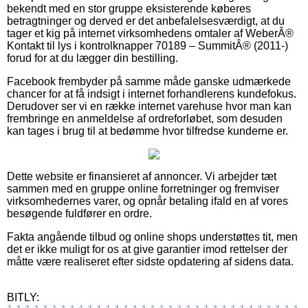
bekendt med en stor gruppe eksisterende køberes
betragtninger og derved er det anbefalelsesværdigt, at du
tager et kig på internet virksomhedens omtaler af WeberÂ®
Kontakt til lys i kontrolknapper 70189 – SummitÂ® (2011-)
forud for at du lægger din bestilling.
Facebook frembyder på samme måde ganske udmærkede
chancer for at få indsigt i internet forhandlerens kundefokus.
Derudover ser vi en række internet varehuse hvor man kan
frembringe en anmeldelse af ordreforløbet, som desuden
kan tages i brug til at bedømme hvor tilfredse kunderne er.
Dette website er finansieret af annoncer. Vi arbejder tæt
sammen med en gruppe online forretninger og fremviser
virksomhedernes varer, og opnår betaling ifald en af vores
besøgende fuldfører en ordre.
Fakta angående tilbud og online shops understøttes tit, men
det er ikke muligt for os at give garantier imod rettelser der
måtte være realiseret efter sidste opdatering af sidens data.
BITLY: