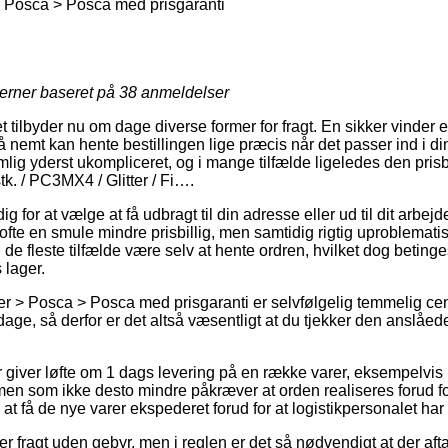
> Posca > Posca med prisgaranti
jerner baseret på
38
anmeldelser
tilbyder nu om dage diverse former for fragt. En sikker vinder e
 nemt kan hente bestillingen lige præcis når det passer ind i di
ig yderst ukompliceret, og i mange tilfælde ligeledes den prisbi
k. / PC3MX4 / Glitter / Fi….
 for at vælge at få udbragt til din adresse eller ud til dit arbej
ofte en smule mindre prisbillig, men samtidig rigtig uproblemati
 de fleste tilfælde være selv at hente ordren, hvilket dog betinge
lager.
ler > Posca > Posca med prisgaranti er selvfølgelig temmelig ce
dage, så derfor er det altså væsentligt at du tjekker den anslåed
r giver løfte om 1 dags levering på en række varer, eksempelvis 
men som ikke desto mindre påkræver at orden realiseres forud for
at få de nye varer ekspederet forud for at logistikpersonalet har f
r fragt uden gebyr, men i reglen er det så nødvendigt at der afta