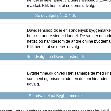
hel del til hele landet via deres webshop. 10-4.d
mærket. Klik her for at se deres udvalg.
Se udvalget på 10-4.dk
Davidsenshop.dk er en sønderjysk byggemark
butikker andre steder i landet. De sælger desud
nettet, og har ligesom de andre online byggemar
Klik her for at se deres udvalg.
Se udvalget på Davidsenshop.dk
Byghjemme.dk drives i tæt samarbejde med Fris
sortiment og priser minder en del om hinanden. K
udvalg.
Se udvalget på Byghjemme.dk