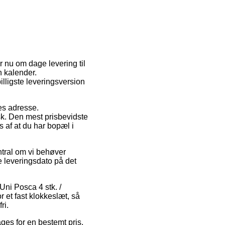
r nu om dage levering til
n kalender.
lligste leveringsversion
des adresse.
sk. Den mest prisbevidste
s af at du har bopæl i
ntral om vi behøver
e leveringsdato på det
Uni Posca 4 stk. /
 et fast klokkeslæt, så
ri.
ges for en bestemt pris.