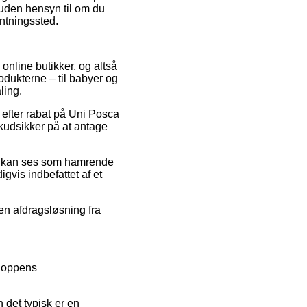
– uden hensyn til om du
hentningssted.
online butikker, og altså
odukterne – til babyer og
ling.
s efter rabat på Uni Posca
skudsikker på at antage
som kan ses som hamrende
gvis indbefattet af et
 en afdragsløsning fra
shoppens
 det typisk er en