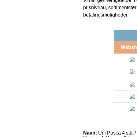
Vi har gennemgået de mes
prisniveau, sortimentstø
betalingsmuligheder.
Websh
Navn:
Uni Posca 4 stk. /