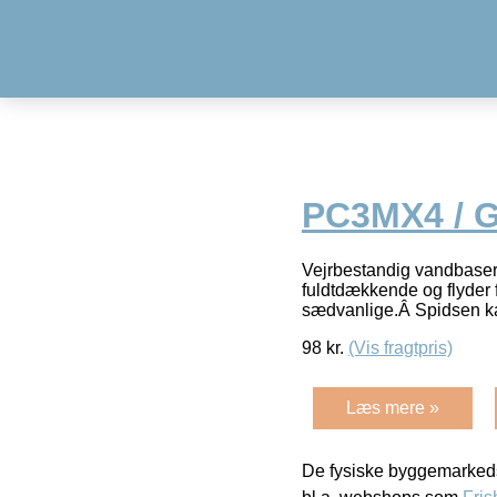
PC3MX4 / Gl
Vejrbestandig vandbasered
fuldtdækkende og flyder 
sædvanlige.Â Spidsen k
98
kr.
(Vis fragtpris)
Læs mere »
De fysiske byggemarkeds