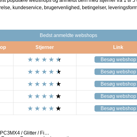
t populære webshops og anmeldt dem med stjerner fra 1 til 5 ud
rrelse, kundeservice, brugervenlighed, betingelser, leveringsfor
Bedst anmeldte webshops
op
Stjerner
Link
Besøg webshop
Besøg webshop
Besøg webshop
Besøg webshop
Besøg webshop
 PC3MX4 / Glitter / Fi…