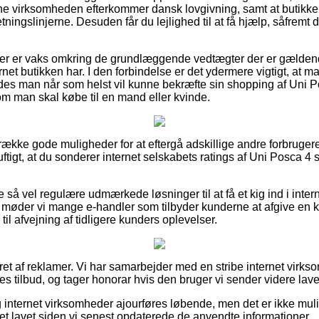
ine virksomheden efterkommer dansk lovgivning, samt at butikken 
etningslinjerne. Desuden får du lejlighed til at få hjælp, såfre
ber er vaks omkring de grundlæggende vedtægter der er gældende
net butikken har. I den forbindelse er det ydermere vigtigt, at m
ledes man når som helst vil kunne bekræfte sin shopping af Uni 
t om man skal købe til en mand eller kvinde.
 række gode muligheder for at eftergå adskillige andre forbruge
uftigt, at du sonderer internet selskabets ratings af Uni Posca 4 s
.
 så vel regulære udmærkede løsninger til at få et kig ind i intern
møder vi mange e-handler som tilbyder kunderne at afgive en kri
til afvejning af tidligere kunders oplevelser.
ret af reklamer. Vi har samarbejder med en stribe internet virks
s tilbud, og tager honorar hvis den bruger vi sender videre lave
internet virksomheder ajourføres løbende, men det er ikke muligt
vet lavet siden vi senest opdaterede de anvendte informationer.