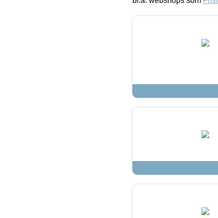
bl.a. webshops som
Fris