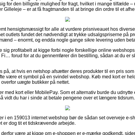
ig for den billigste mulighed for fragt, hvilket i mange tilfælde 
r Gilleleje – er at få fragtmanden til at bringe din ordre til et af
mt hensigtsmæssigt for alle at vurdere prisniveauet hos diverse 
t outlets fundet det nødvendigt at trykke udsalgspriserne på pr
g mænd – enormt, og endda nogle gange sikre levering uden beta
e sig profitabelt at kigge forbi nogle forskellige online webshop
 / Fi… forud for at du gennemfører din bestilling, sådan at du er 
bs på, at hvis en netshop afsætter deres produkter til en pris 
fte være et symbol på en svindel webshop. Køb med kort er heldi
k overfor uægte butikker på nettet.
ler med kort eller MobilePay. Som et alternativ burde du udnytte
så vidt du har i sinde at betale pengene over et længere tidsrum.
ler i en 159013 internet webshop bør de sådan set overveje e-
et er dog tit et tidskrævende arbejde.
e derfor være at kigge om e-shoppen er e-mærke godkendt, siden