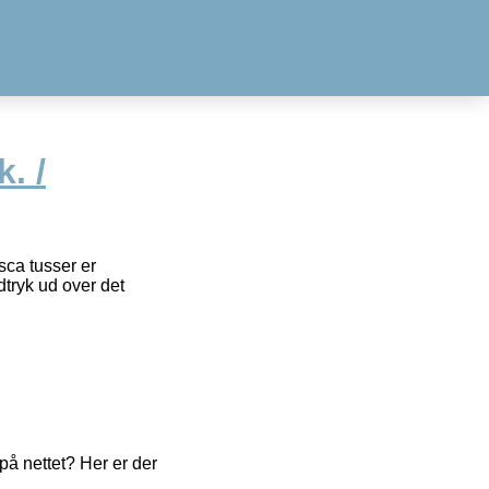
. /
sca tusser er
tryk ud over det
å nettet? Her er der