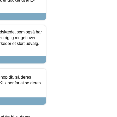
k er godkendt af E-
edskæde, som også har
en rigtig meget over
keder et stort udvalg.
hop.dk, så deres
lik her for at se deres