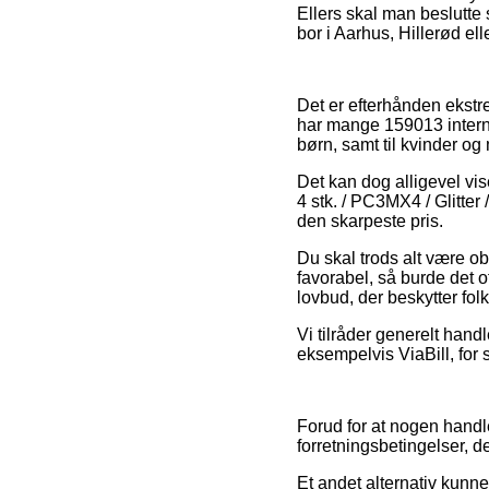
Ellers skal man beslutte s
bor i Aarhus, Hillerød elle
Det er efterhånden ekstre
har mange 159013 interne
børn, samt til kvinder o
Det kan dog alligevel vis
4 stk. / PC3MX4 / Glitter
den skarpeste pris.
Du skal trods alt være o
favorabel, så burde det o
lovbud, der beskytter fol
Vi tilråder generelt hand
eksempelvis ViaBill, for 
Forud for at nogen hand
forretningsbetingelser, d
Et andet alternativ kunn