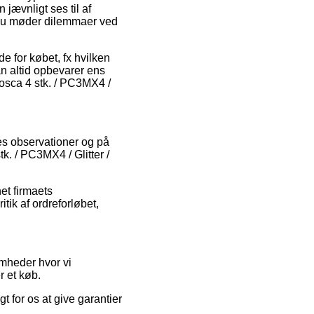
jævnligt ses til af
mt du møder dilemmaer ved
 for købet, fx hvilken
an altid opbevarer ens
Posca 4 stk. / PC3MX4 /
res observationer og på
tk. / PC3MX4 / Glitter /
et firmaets
tik af ordreforløbet,
omheder hvor vi
r et køb.
 for os at give garantier