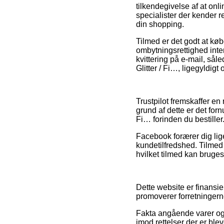
tilkendegivelse af at onl
specialister der kender r
din shopping.
Tilmed er det godt at kø
ombytningsrettighed inter
kvittering på e-mail, så
Glitter / Fi…, ligegyldig
Trustpilot fremskaffer en
grund af dette er det forn
Fi… forinden du bestiller
Facebook forærer dig lige
kundetilfredshed. Tilmed 
hvilket tilmed kan bruges 
Dette website er finansie
promoverer forretningerne
Fakta angående varer og 
imod rettelser der er ble