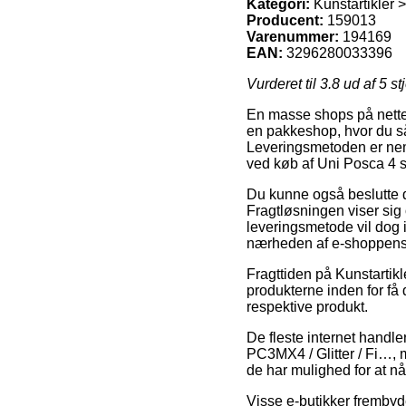
Kategori:
Kunstartikler 
Producent:
159013
Varenummer:
194169
EAN:
3296280033396
Vurderet til
3.8
ud af 5 st
En masse shops på nettet 
en pakkeshop, hvor du så
Leveringsmetoden er neml
ved køb af Uni Posca 4 st
Du kunne også beslutte dig
Fragtløsningen viser sig 
leveringsmetode vil dog i
nærheden af e-shoppens 
Fragttiden på Kunstartik
produkterne inden for få 
respektive produkt.
De fleste internet handle
PC3MX4 / Glitter / Fi…, 
de har mulighed for at nå 
Visse e-butikker frembyde