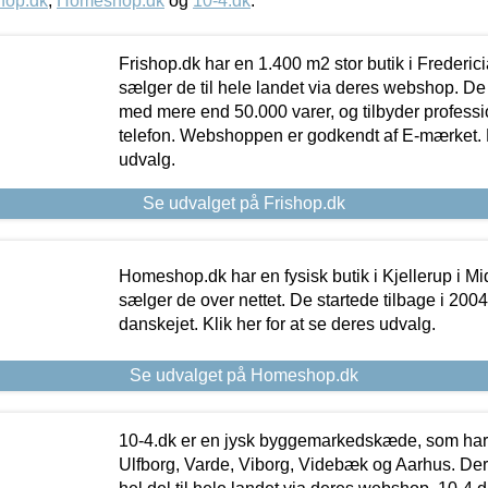
hop.dk
,
Homeshop.dk
og
10-4.dk
.
Frishop.dk har en 1.400 m2 stor butik i Frederic
sælger de til hele landet via deres webshop. De h
med mere end 50.000 varer, og tilbyder professi
telefon. Webshoppen er godkendt af E-mærket. Kl
udvalg.
Se udvalget på Frishop.dk
Homeshop.dk har en fysisk butik i Kjellerup i Mid
sælger de over nettet. De startede tilbage i 200
danskejet. Klik her for at se deres udvalg.
Se udvalget på Homeshop.dk
10-4.dk er en jysk byggemarkedskæde, som har 
Ulfborg, Varde, Viborg, Videbæk og Aarhus. De