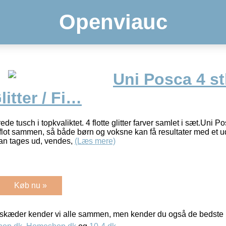
Openviauc
Uni Posca 4 stk
itter / Fi…
e tusch i topkvaliktet. 4 flotte glitter farver samlet i sæt.Uni Po
flot sammen, så både børn og voksne kan få resultater med et ud
an tages ud, vendes,
(Læs mere)
Køb nu »
kæder kender vi alle sammen, men kender du også de bedste p