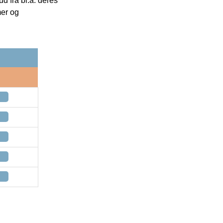
 fra bl.a. deres
mer og