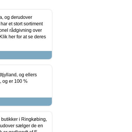
ia, og derudover
ar et stort sortiment
onel rådgivning over
ik her for at se deres
tjylland, og ellers
4, og er 100 %
butikker i Ringkøbing,
rudover sælger de en