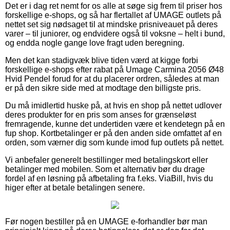
Det er i dag ret nemt for os alle at søge sig frem til priser hos
forskellige e-shops, og så har flertallet af UMAGE outlets på
nettet set sig nødsaget til at mindske prisniveauet på deres
varer – til juniorer, og endvidere også til voksne – helt i bund,
og endda nogle gange love fragt uden beregning.
Men det kan stadigvæk blive tiden værd at kigge forbi
forskellige e-shops efter rabat på Umage Carmina 2056 Ø48
Hvid Pendel forud for at du placerer ordren, således at man
er på den sikre side med at modtage den billigste pris.
Du må imidlertid huske på, at hvis en shop på nettet udlover
deres produkter for en pris som anses for grænseløst
fremragende, kunne det undertiden være et kendetegn på en
fup shop. Kortbetalinger er på den anden side omfattet af en
orden, som værner dig som kunde imod fup outlets på nettet.
Vi anbefaler generelt bestillinger med betalingskort eller
betalinger med mobilen. Som et alternativ bør du drage
fordel af en løsning på afbetaling fra f.eks. ViaBill, hvis du
higer efter at betale betalingen senere.
Før nogen bestiller på en UMAGE e-forhandler bør man