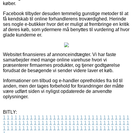
køber.
Facebook tilbyder desuden temmelig gunstige metoder til at
få kendskab til online forhandlerens troværdighed. Herinde
ses nogle e-butikker hvor det er muligt at frembringe en kritik
af deres køb, som ydermere må benyttes til vurdering af hvor
glade kunderne er.
Websitet finansieres af annonceindtægter. Vi har faste
samarbejder med mange online varehuse hvori vi
præsenterer firmaernes produkter, og tjener godtgørelse
forudsat de besøgende vi sender videre laver et køb.
Informationer om tilbud og e-handler opretholdes fra tid til
anden, men der tages forbehold for forandringer der måtte
være udført siden vi nyligst opdaterede de anvendte
oplysninger.
BITLY:
1
1
1
1
1
1
1
1
1
1
1
1
1
1
1
1
1
1
1
1
1
1
1
1
1
1
1
1
1
1
1
1
1
1
1
1
1
1
1
1
1
1
1
1
1
1
1
1
1
1
1
1
1
1
1
1
1
1
1
1
1
1
1
1
1
1
1
1
1
1
1
1
1
1
1
1
1
1
1
1
1
1
1
1
1
1
1
1
1
1
1
1
1
1
1
1
1
1
1