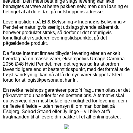
fleksibel. Den mest betalelige slags levering kan ikke
benægtes at være at hente pakken selv, men den løsning er
betinget af at du er tæt på netshoppens adresse.
Leveringstiden på El & Belysning > Indendørs Belysning >
Pendel er naturligvis særligt udslagsgivende såfremt du
behøver produktet straks, så derfor er det naturligvis
fornuftigt at vi studerer leveringstidspunktet på det
pågældende produkt.
De fleste internet firmaer tilbyder levering efter en enkelt
hverdag på en masse varer, eksempelvis Umage Carmina
2056 Ø48 Hvid Pendel, men det regnes ud fra at ordren
laves tidligere end et bestemt tidspunkt, med det formål at de
højst sandsynligt kan nå at få de nye varer skippet afsted
forud for at logistikpersonalet har fri.
En række netshops garanterer portofri fragt, men oftest er det
påkrævet at du handler for en bestemt pris. Alternativt skal
du overveje den mest betalelige mulighed for levering, der i
de fleste tilfælde – uden hensyn til om man bor tæt på
Esbjerg, Solrød Strand eller Jyllinge – vil blive at få
fragtmanden til at levere din pakke til et afhentningssted.