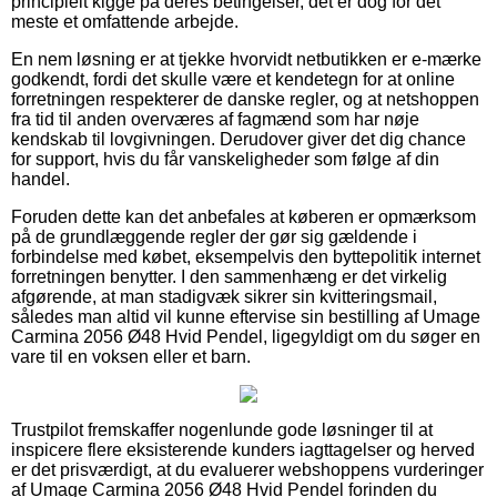
principielt kigge på deres betingelser, det er dog for det
meste et omfattende arbejde.
En nem løsning er at tjekke hvorvidt netbutikken er e-mærke
godkendt, fordi det skulle være et kendetegn for at online
forretningen respekterer de danske regler, og at netshoppen
fra tid til anden overværes af fagmænd som har nøje
kendskab til lovgivningen. Derudover giver det dig chance
for support, hvis du får vanskeligheder som følge af din
handel.
Foruden dette kan det anbefales at køberen er opmærksom
på de grundlæggende regler der gør sig gældende i
forbindelse med købet, eksempelvis den byttepolitik internet
forretningen benytter. I den sammenhæng er det virkelig
afgørende, at man stadigvæk sikrer sin kvitteringsmail,
således man altid vil kunne eftervise sin bestilling af Umage
Carmina 2056 Ø48 Hvid Pendel, ligegyldigt om du søger en
vare til en voksen eller et barn.
Trustpilot fremskaffer nogenlunde gode løsninger til at
inspicere flere eksisterende kunders iagttagelser og herved
er det prisværdigt, at du evaluerer webshoppens vurderinger
af Umage Carmina 2056 Ø48 Hvid Pendel forinden du