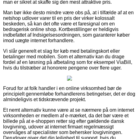
man er sikret at skaffe sig den mest attraktive pris.
Man bør ikke desto mindre være obs på, at i tilfælde af at en
netshop udlover varer til en pris der virker kolossalt
beskeden, så kan det ofte være et faresignal om en
bedragerisk online shop. Kortbestillinger er heldigvis
indbefattet af Indsigelsesordningen, som garanterer køber
imod uægte internet forhandlere.
Vi slår generelt et slag for køb med betalingskort eller
betalinger med mobilen. Som et alternativ kan du drage
fordel af en løsning på afbetaling som for eksempel ViaBill,
hvis du tilstræber at honorere pengene over flere uger.
Forud for at folk handler i en online virksomhed bør de
principielt gennemløbe forhandlerens betingelser, det er dog
almindeligvis et tidskrævende projekt.
Et nemt alternativ kunne være at se nærmere på om internet
virksomheden er medlem af e-mærket, da det bør være et
billede på at e-shoppen retter sig efter gældende dansk
lovgivning, udover at internet firmaet regelmæssigt
overvåges af specialister som behersker lovgivningen.
Derudover giver det dig lejlighed til support, hvis du