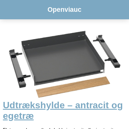
Openviauc
Udtrækshylde – antracit og
egetræ