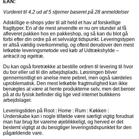
EAN:
Vurderet til
4.2
ud af 5 stjerner baseret på
28
anmeldelser
Adskillige e-shops yder til alt held et hav af forskellige
fragttyper. En af de mest anvendte er nu om stunder at få
afleveret pakken hos en pakkeshop, og så kan du blot gå
forbi efter din ordre på et selvvalgt tidspunkt. Leveringstypen
er altså vældig overkommelig, og oftest derudover den mest
letkøbte leveringsmetode ved køb af Udtrækshylde –
antracit og egetræ.
Du kan også foretrække at bestille ordren til levering til hvor
du bor eller ud til din arbejdsplads. Løsningen bliver
gennemsnitligt en anelse mere pebret, men også særdeles
uproblematisk. Den mest letkøbte fragtmulighed kan ikke
benægtes at være at hente produkterne selv, men det beroer
på at du fysisk befinder dig lige ved internet butikkens
arbejdslager.
Leveringstiden på Root : Home : Rum : Køkken :
Underskabe kan i nogle tilfælde være særligt vigtig forudsat
man har brug for varerne øjeblikkeligt, og herved er det
bestemt vigtigt at du besigtiger leveringstidspunktet for den
pågældende vare.