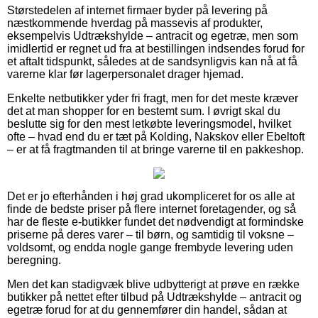
Størstedelen af internet firmaer byder på levering på
næstkommende hverdag på massevis af produkter,
eksempelvis Udtrækshylde – antracit og egetræ, men som
imidlertid er regnet ud fra at bestillingen indsendes forud for
et aftalt tidspunkt, således at de sandsynligvis kan nå at få
varerne klar før lagerpersonalet drager hjemad.
Enkelte netbutikker yder fri fragt, men for det meste kræver
det at man shopper for en bestemt sum. I øvrigt skal du
beslutte sig for den mest letkøbte leveringsmodel, hvilket
ofte – hvad end du er tæt på Kolding, Nakskov eller Ebeltoft
– er at få fragtmanden til at bringe varerne til en pakkeshop.
Det er jo efterhånden i høj grad ukompliceret for os alle at
finde de bedste priser på flere internet foretagender, og så
har de fleste e-butikker fundet det nødvendigt at formindske
priserne på deres varer – til børn, og samtidig til voksne –
voldsomt, og endda nogle gange frembyde levering uden
beregning.
Men det kan stadigvæk blive udbytterigt at prøve en række
butikker på nettet efter tilbud på Udtrækshylde – antracit og
egetræ forud for at du gennemfører din handel, sådan at