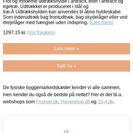
Flot og moderne udtrækshylde i antracit, eller i antracit og
egetræ. Udtrækket er produceret i stål og
træ.Â Udtrækshylden kan anvendes til åbne hyldeskabe.
Som inderudtræk bag frontudtræk, bag skydelåger eller ved
drejelåger med hængsel uden indspring.
(Læs mere)
1297.15
kr.
(Vis fragtpris)
Læs mere »
Køb nu »
De fysiske byggemarkedskæder kender vi alle sammen,
men kender du også de bedste på nettet? Her er der bl.a.
webshops som
Frishop.dk
,
Homeshop.dk
og
10-4.dk
.