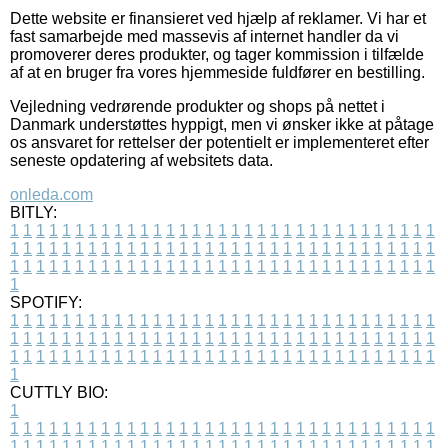
Dette website er finansieret ved hjælp af reklamer. Vi har et
fast samarbejde med massevis af internet handler da vi
promoverer deres produkter, og tager kommission i tilfælde
af at en bruger fra vores hjemmeside fuldfører en bestilling.
Vejledning vedrørende produkter og shops på nettet i
Danmark understøttes hyppigt, men vi ønsker ikke at påtage
os ansvaret for rettelser der potentielt er implementeret efter
seneste opdatering af websitets data.
onleda.com
BITLY:
1
1
1
1
1
1
1
1
1
1
1
1
1
1
1
1
1
1
1
1
1
1
1
1
1
1
1
1
1
1
1
1
1
1
1
1
1
1
1
1
1
1
1
1
1
1
1
1
1
1
1
1
1
1
1
1
1
1
1
1
1
1
1
1
1
1
1
1
1
1
1
1
1
1
1
1
1
1
1
1
1
1
1
1
1
1
1
1
1
1
1
1
1
1
1
1
1
1
1
1
SPOTIFY:
1
1
1
1
1
1
1
1
1
1
1
1
1
1
1
1
1
1
1
1
1
1
1
1
1
1
1
1
1
1
1
1
1
1
1
1
1
1
1
1
1
1
1
1
1
1
1
1
1
1
1
1
1
1
1
1
1
1
1
1
1
1
1
1
1
1
1
1
1
1
1
1
1
1
1
1
1
1
1
1
1
1
1
1
1
1
1
1
1
1
1
1
1
1
1
1
1
1
1
1
CUTTLY BIO:
1
1
1
1
1
1
1
1
1
1
1
1
1
1
1
1
1
1
1
1
1
1
1
1
1
1
1
1
1
1
1
1
1
1
1
1
1
1
1
1
1
1
1
1
1
1
1
1
1
1
1
1
1
1
1
1
1
1
1
1
1
1
1
1
1
1
1