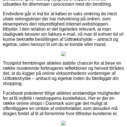
udsættes for dilemmaer i processen med din bestilling.
Endvidere går vi ind for at køber er vaks omkring de mest
vitale retningslinjer der har indvirkning på ordren, som
eksempelvis den returrettighed internet webshoppen
tilbyder. I den relation er det ligeledes relevant, at man
stadigvæk bevarer sin faktura e-mail, så man til enhver tid vil
kunne bekræfte bestillingen af Udtrækshylde – antracit og
egetræ, uden hensyn til om du er kvinde eller mand.
Trustpilot frembringer aldeles stabile chancer for at bese en
række nuværende forbrugeres reflektioner og herved tilrådes
det, at du kigger på online virksomhedens vurderinger af
Udtrækshylde – antracit og egetræ inden du færdiggør din
shopping.
Facebook præsterer tillige aldeles anstændige muligheder
for at få indblik i netshoppens kundefokus. Her er der en
række online shops i Danmark som gør det muligt at
offentliggøre en omtale af ordreforløbet, som desuden må
drages fordel af til at fornemme hvor tilfredse kunderne er.