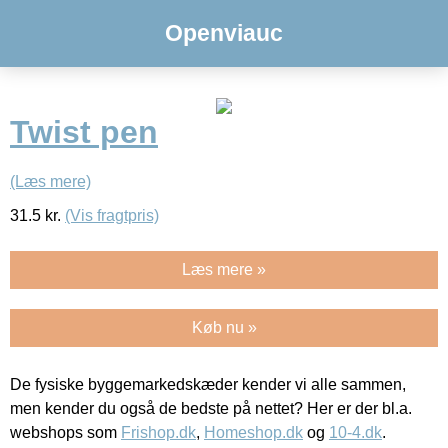
Openviauc
Twist pen
(Læs mere)
31.5
kr.
(Vis fragtpris)
Læs mere »
Køb nu »
De fysiske byggemarkedskæder kender vi alle sammen,
men kender du også de bedste på nettet? Her er der bl.a.
webshops som
Frishop.dk
,
Homeshop.dk
og
10-4.dk
.