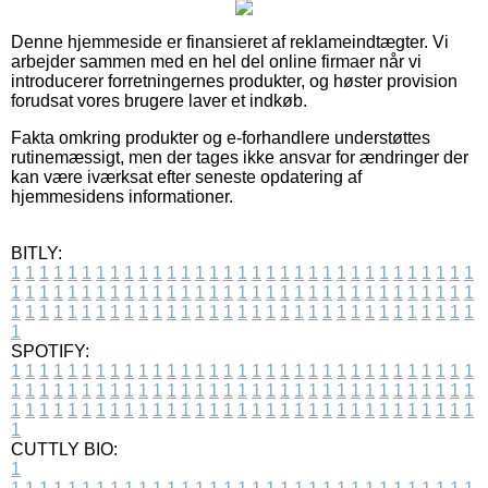
Denne hjemmeside er finansieret af reklameindtægter. Vi
arbejder sammen med en hel del online firmaer når vi
introducerer forretningernes produkter, og høster provision
forudsat vores brugere laver et indkøb.
Fakta omkring produkter og e-forhandlere understøttes
rutinemæssigt, men der tages ikke ansvar for ændringer der
kan være iværksat efter seneste opdatering af
hjemmesidens informationer.
BITLY:
1
1
1
1
1
1
1
1
1
1
1
1
1
1
1
1
1
1
1
1
1
1
1
1
1
1
1
1
1
1
1
1
1
1
1
1
1
1
1
1
1
1
1
1
1
1
1
1
1
1
1
1
1
1
1
1
1
1
1
1
1
1
1
1
1
1
1
1
1
1
1
1
1
1
1
1
1
1
1
1
1
1
1
1
1
1
1
1
1
1
1
1
1
1
1
1
1
1
1
1
SPOTIFY:
1
1
1
1
1
1
1
1
1
1
1
1
1
1
1
1
1
1
1
1
1
1
1
1
1
1
1
1
1
1
1
1
1
1
1
1
1
1
1
1
1
1
1
1
1
1
1
1
1
1
1
1
1
1
1
1
1
1
1
1
1
1
1
1
1
1
1
1
1
1
1
1
1
1
1
1
1
1
1
1
1
1
1
1
1
1
1
1
1
1
1
1
1
1
1
1
1
1
1
1
CUTTLY BIO:
1