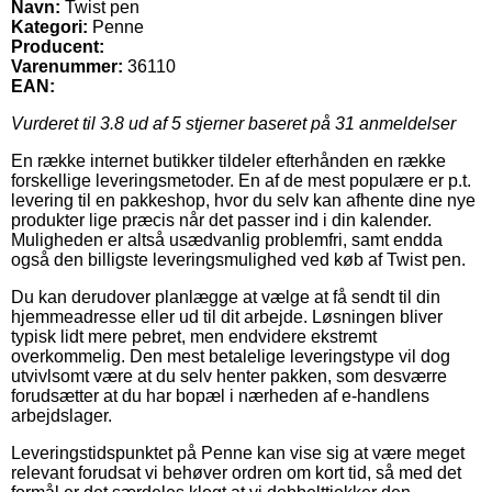
Navn:
Twist pen
Kategori:
Penne
Producent:
Varenummer:
36110
EAN:
Vurderet til
3.8
ud af 5 stjerner baseret på
31
anmeldelser
En række internet butikker tildeler efterhånden en række
forskellige leveringsmetoder. En af de mest populære er p.t.
levering til en pakkeshop, hvor du selv kan afhente dine nye
produkter lige præcis når det passer ind i din kalender.
Muligheden er altså usædvanlig problemfri, samt endda
også den billigste leveringsmulighed ved køb af Twist pen.
Du kan derudover planlægge at vælge at få sendt til din
hjemmeadresse eller ud til dit arbejde. Løsningen bliver
typisk lidt mere pebret, men endvidere ekstremt
overkommelig. Den mest betalelige leveringstype vil dog
utvivlsomt være at du selv henter pakken, som desværre
forudsætter at du har bopæl i nærheden af e-handlens
arbejdslager.
Leveringstidspunktet på Penne kan vise sig at være meget
relevant forudsat vi behøver ordren om kort tid, så med det