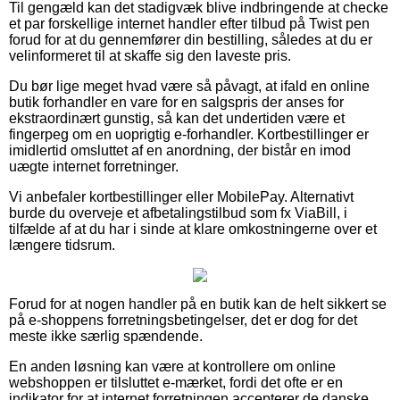
Til gengæld kan det stadigvæk blive indbringende at checke
et par forskellige internet handler efter tilbud på Twist pen
forud for at du gennemfører din bestilling, således at du er
velinformeret til at skaffe sig den laveste pris.
Du bør lige meget hvad være så påvagt, at ifald en online
butik forhandler en vare for en salgspris der anses for
ekstraordinært gunstig, så kan det undertiden være et
fingerpeg om en uoprigtig e-forhandler. Kortbestillinger er
imidlertid omsluttet af en anordning, der bistår en imod
uægte internet forretninger.
Vi anbefaler kortbestillinger eller MobilePay. Alternativt
burde du overveje et afbetalingstilbud som fx ViaBill, i
tilfælde af at du har i sinde at klare omkostningerne over et
længere tidsrum.
Forud for at nogen handler på en butik kan de helt sikkert se
på e-shoppens forretningsbetingelser, det er dog for det
meste ikke særlig spændende.
En anden løsning kan være at kontrollere om online
webshoppen er tilsluttet e-mærket, fordi det ofte er en
indikator for at internet forretningen accepterer de danske