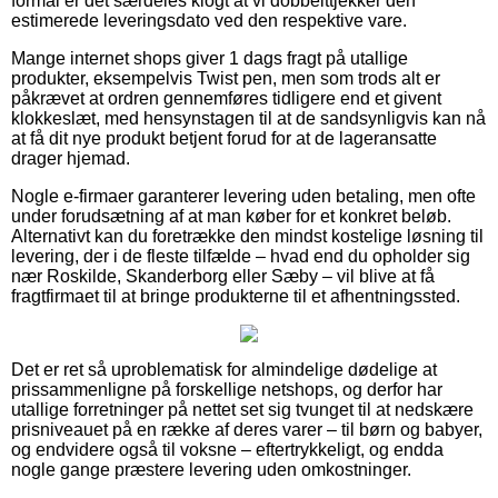
formål er det særdeles klogt at vi dobbelttjekker den
estimerede leveringsdato ved den respektive vare.
Mange internet shops giver 1 dags fragt på utallige
produkter, eksempelvis Twist pen, men som trods alt er
påkrævet at ordren gennemføres tidligere end et givent
klokkeslæt, med hensynstagen til at de sandsynligvis kan nå
at få dit nye produkt betjent forud for at de lageransatte
drager hjemad.
Nogle e-firmaer garanterer levering uden betaling, men ofte
under forudsætning af at man køber for et konkret beløb.
Alternativt kan du foretrække den mindst kostelige løsning til
levering, der i de fleste tilfælde – hvad end du opholder sig
nær Roskilde, Skanderborg eller Sæby – vil blive at få
fragtfirmaet til at bringe produkterne til et afhentningssted.
Det er ret så uproblematisk for almindelige dødelige at
prissammenligne på forskellige netshops, og derfor har
utallige forretninger på nettet set sig tvunget til at nedskære
prisniveauet på en række af deres varer – til børn og babyer,
og endvidere også til voksne – eftertrykkeligt, og endda
nogle gange præstere levering uden omkostninger.