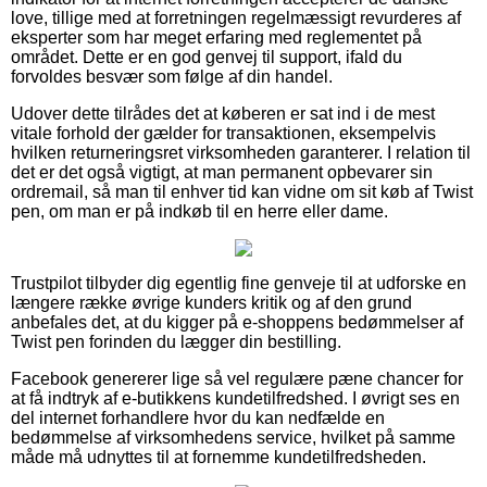
love, tillige med at forretningen regelmæssigt revurderes af
eksperter som har meget erfaring med reglementet på
området. Dette er en god genvej til support, ifald du
forvoldes besvær som følge af din handel.
Udover dette tilrådes det at køberen er sat ind i de mest
vitale forhold der gælder for transaktionen, eksempelvis
hvilken returneringsret virksomheden garanterer. I relation til
det er det også vigtigt, at man permanent opbevarer sin
ordremail, så man til enhver tid kan vidne om sit køb af Twist
pen, om man er på indkøb til en herre eller dame.
Trustpilot tilbyder dig egentlig fine genveje til at udforske en
længere række øvrige kunders kritik og af den grund
anbefales det, at du kigger på e-shoppens bedømmelser af
Twist pen forinden du lægger din bestilling.
Facebook genererer lige så vel regulære pæne chancer for
at få indtryk af e-butikkens kundetilfredshed. I øvrigt ses en
del internet forhandlere hvor du kan nedfælde en
bedømmelse af virksomhedens service, hvilket på samme
måde må udnyttes til at fornemme kundetilfredsheden.