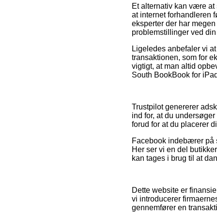
Et alternativ kan være at
at internet forhandleren 
eksperter der har megen
problemstillinger ved din
Ligeledes anbefaler vi a
transaktionen, som for ek
vigtigt, at man altid opb
South BookBook for iPad 
Trustpilot genererer adsk
ind for, at du undersøge
forud for at du placerer d
Facebook indebærer på sa
Her ser vi en del butikke
kan tages i brug til at da
Dette website er finansie
vi introducerer firmaern
gennemfører en transakt