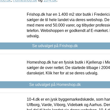
hop.dk
,
Homeshop.dk
og
10-4.dk
.
Frishop.dk har en 1.400 m2 stor butik i Frederic
sælger de til hele landet via deres webshop. De h
med mere end 50.000 varer, og tilbyder professi
telefon. Webshoppen er godkendt af E-mærket. Kl
udvalg.
Se udvalget på Frishop.dk
Homeshop.dk har en fysisk butik i Kjellerup i Mid
sælger de over nettet. De startede tilbage i 200
danskejet. Klik her for at se deres udvalg.
Se udvalget på Homeshop.dk
10-4.dk er en jysk byggemarkedskæde, som har 
Ulfborg, Varde, Viborg, Videbæk og Aarhus. De