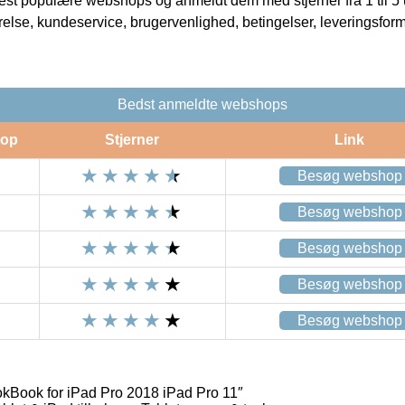
t populære webshops og anmeldt dem med stjerner fra 1 til 5 ud
rrelse, kundeservice, brugervenlighed, betingelser, leveringsfor
Bedst anmeldte webshops
op
Stjerner
Link
Besøg webshop
Besøg webshop
Besøg webshop
Besøg webshop
Besøg webshop
Book for iPad Pro 2018 iPad Pro 11″