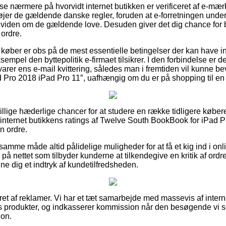
 se nærmere på hvorvidt internet butikken er verificeret af e-mærk
føjer de gældende danske regler, foruden at e-forretningen under
 viden om de gældende love. Desuden giver det dig chance for 
 ordre.
t køber er obs på de mest essentielle betingelser der kan have i
sempel den byttepolitik e-firmaet tilsikrer. I den forbindelse e
evarer ens e-mail kvittering, således man i fremtiden vil kunne 
Pro 2018 iPad Pro 11″, uafhængig om du er på shopping til en 
illige hæderlige chancer for at studere en række tidligere købere
r internet butikkens ratings af Twelve South BookBook for iPad 
in ordre.
mme måde altid pålidelige muligheder for at få et kig ind i onli
r på nettet som tilbyder kunderne at tilkendegive en kritik af or
nne dig et indtryk af kundetilfredsheden.
ret af reklamer. Vi har et tæt samarbejde med massevis af interne
es produkter, og indkasserer kommission når den besøgende vi 
ion.