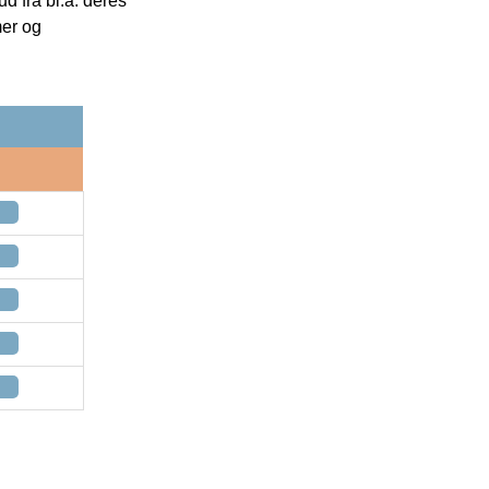
 fra bl.a. deres
mer og