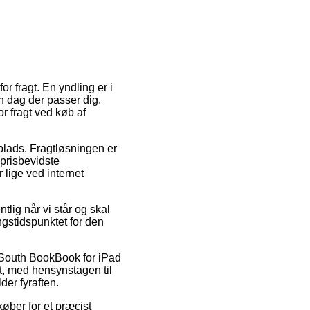
or fragt. En yndling er i
n dag der passer dig.
r fragt ved køb af
splads. Fragtløsningen er
prisbevidste
 lige ved internet
tlig når vi står og skal
ngstidspunktet for den
 South BookBook for iPad
kt, med hensynstagen til
der fyraften.
køber for et præcist