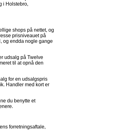
g i Holstebro,
llige shops på nettet, og
resse prisniveauet på
el, og endda nogle gange
fter udsalg på Twelve
eret til at opnå den
alg for en udsalgspris
tik. Handler med kort er
nne du benytte et
senere.
ns forretningsaftale,