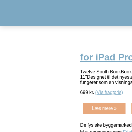
for iPad Pr
Twelve South BookBook f
11″Designet til det nyest
fungerer som en visning
699
kr.
(Vis fragtpris)
Læs mere »
De fysiske byggemarkeds