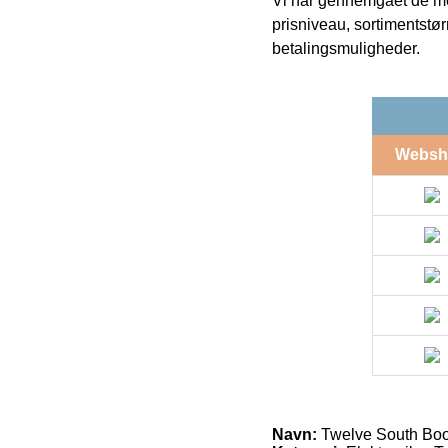
Vi har gennemgået de mes
prisniveau, sortimentstø
betalingsmuligheder.
Websh
Navn:
Twelve South Book