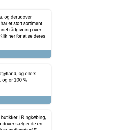
ia, og derudover
ar et stort sortiment
onel rådgivning over
ik her for at se deres
tjylland, og ellers
4, og er 100 %
butikker i Ringkøbing,
rudover sælger de en