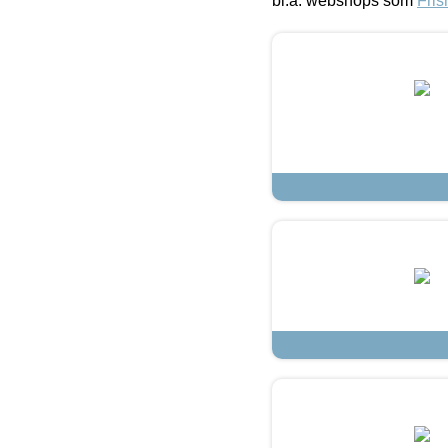
bl.a. webshops som
Fris