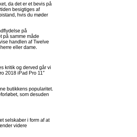
et, da det er et bevis på
tiden besigtiges af
bistand, hvis du møder
ndflydelse på
r det på samme måde
bevise handlen af Twelve
herre eller dame.
s kritik og derved går vi
Pro 2018 iPad Pro 11″
ne butikkens popularitet.
dreforløbet, som desuden
t selskaber i form af at
sender videre