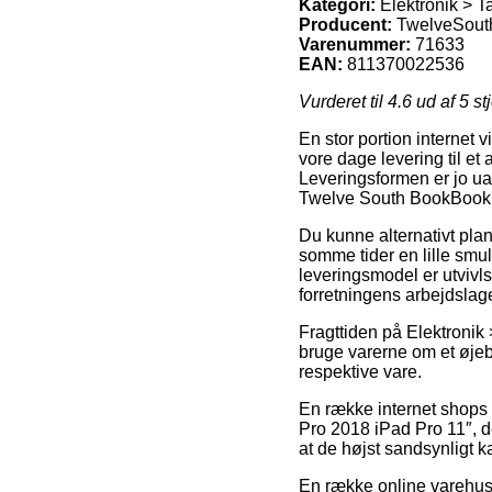
Kategori:
Elektronik > Ta
Producent:
TwelveSout
Varenummer:
71633
EAN:
811370022536
Vurderet til
4.6
ud af 5 st
En stor portion internet v
vore dage levering til et
Leveringsformen er jo ual
Twelve South BookBook f
Du kunne alternativt plan
somme tider en lille smu
leveringsmodel er utvivls
forretningens arbejdslage
Fragttiden på Elektronik >
bruge varerne om et øjeb
respektive vare.
En række internet shops 
Pro 2018 iPad Pro 11″, de
at de højst sandsynligt ka
En række online varehuse 