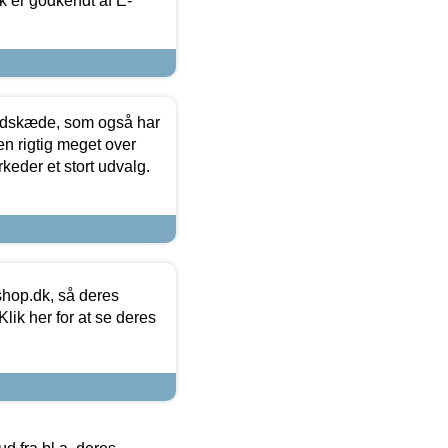
k er godkendt af E-
edskæde, som også har
en rigtig meget over
keder et stort udvalg.
hop.dk, så deres
lik her for at se deres