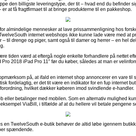
ppe den billigste leveringstype, der tit – hvad end du befinder si
er at få fragtfirmaet til at bringe produkterne til en pakkeshop.
 for almindelige mennesker at lave prissammenligning hos forske
f TwelveSouth internet webshops ikke kunne lade være med at p
 – til drenge og piger, samt også til damer og herrer – en hel d
ng.
være tiden værd at eftergå nogle enkelte forhandlere på nettet e
Pro 2018 iPad Pro 11″ før du køber, således at man er velinform
opmærksom på, at ifald en internet shop annoncerer en vare til s
isk fordelagtig, er det tit være en indikator for en fup internet bu
 forordning, hvilket dækker køberen imod svindlende e-handler.
køb eller betalinger med mobilen. Som en alternativ mulighed ku
 eksempel ViaBill, i tilfælde af at du hellere vil betale pengene 
s en TwelveSouth e-butik behøver de altid løbe igennem butikke
uper spændende.