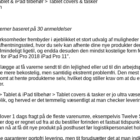
blet & iPad tilbehør > Tablet covers & tasker
h
jerner baseret på
30
anmeldelser
irksomheder frembyder i øjeblikket et stort udvalg af muligheder f
 afhentningssted, hvor du selv kan afhente dine nye produkter de
mindeligt ligetil, og endda desuden den mindst kostelige form fo
or iPad Pro 2018 iPad Pro 11″.
lægge at få varerne sendt til din lejlighed eller ud til din arbejd
le mere bekostelig, men samtidig ekstremt problemfri. Den mest 
omt at hente produkterne selv, hvilket dog stiller krav om at du er
r.
 Tablet & iPad tilbehør > Tablet covers & tasker er jo ultra væsen
lik, og herved er det temmelig væsentligt at man checker leveri
lover 1 dags fragt på de fleste varenumre, eksempelvis Twelve
r dog er regnet ud fra at du bestiller forinden et fastsat tidspun
n nå at få dit nye produkt på posthuset før logistikpersonalet hol
garanterer portofri levering, men tit forudsætter det at man ind