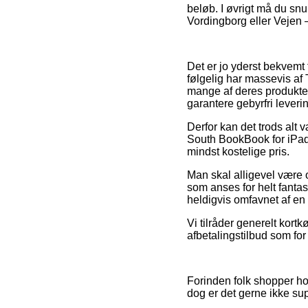
beløb. I øvrigt må du snu
Vordingborg eller Vejen – 
Det er jo yderst bekvemt
følgelig har massevis a
mange af deres produkter
garantere gebyrfri leveri
Derfor kan det trods alt 
South BookBook for iPad 
mindst kostelige pris.
Man skal alligevel være 
som anses for helt fantast
heldigvis omfavnet af en
Vi tilråder generelt kort
afbetalingstilbud som for
Forinden folk shopper ho
dog er det gerne ikke s