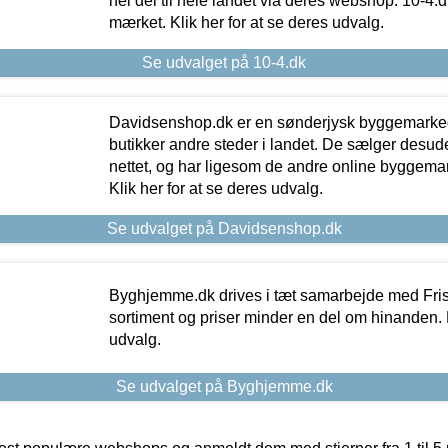
hel del til hele landet via deres webshop. 10-4.d
mærket. Klik her for at se deres udvalg.
Se udvalget på 10-4.dk
Davidsenshop.dk er en sønderjysk byggemark
butikker andre steder i landet. De sælger desud
nettet, og har ligesom de andre online byggemar
Klik her for at se deres udvalg.
Se udvalget på Davidsenshop.dk
Byghjemme.dk drives i tæt samarbejde med Fris
sortiment og priser minder en del om hinanden. K
udvalg.
Se udvalget på Byghjemme.dk