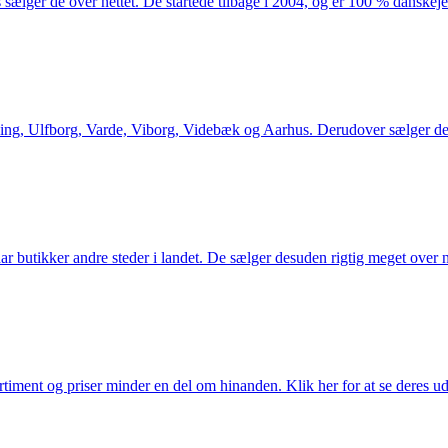
 sælger de over nettet. De startede tilbage i 2004, og er 100 % danskejet
ng, Ulfborg, Varde, Viborg, Videbæk og Aarhus. Derudover sælger de en
utikker andre steder i landet. De sælger desuden rigtig meget over ne
iment og priser minder en del om hinanden. Klik her for at se deres ud