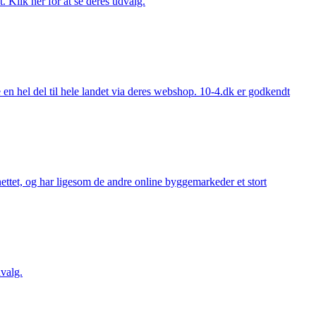
. Klik her for at se deres udvalg.
 hel del til hele landet via deres webshop. 10-4.dk er godkendt
ttet, og har ligesom de andre online byggemarkeder et stort
valg.