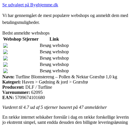
Se udvalget på Byghjemme.dk
Vi har gennemgået de mest populære webshops og anmeldt dem med stjern
betalingsmuligheder.
Bedst anmeldte webshops
Webshop
Stjerner
Link
Besøg webshop
Besøg webshop
Besøg webshop
Besøg webshop
Besøg webshop
Navn:
Turfline Blomstereng – Pollen & Nektar Græsfrø 1,0 kg
Kategori:
Haven > Gødning & jord > Græsfrø
Producent:
DLF / Turfline
Varenummer:
62095
EAN:
5709674101680
Vurderet til
4.7
ud af 5 stjerner baseret på
47
anmeldelser
En række internet selskaber foreslår i dag en række forskellige leveri
jo ekstremt simpel, samt endda desuden den billigste leveringsløsnin