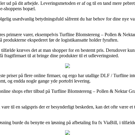
ller ud på dit arbejde. Leveringsmetoden er af og til en tand mere pebr
r e-shoppens bopæl.
elig usædvanlig betydningsfuld såfremt du har behov for dine nye varer
eres primære varer, eksempelvis Turfline Blomstereng – Pollen & Nektar
få produkterne ekspederet før de logistikansatte holder fyraften.
e tilfælde kræves det at man shopper for en bestemt pris. Derudover ku
 fragtfirmaet til at bringe dine produkter til et udleveringssted.
te priser på flere online firmaer, og ergo har utallige DLF / Turfline in
somt, og endda nogle gange yde portofri levering.
 online shops efter tilbud på Turfline Blomstereng – Pollen & Nektar Gr
are til en salgspris der er besynderligt beskeden, kan det ofte være et t
ning burde du benytte en løsning på afbetaling fra fx ViaBill, i tilfælde