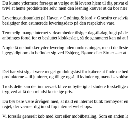
Du kunne ydermere forsøge at vælge at få leveret hjem til dig privat e
tvivl at hente produkterne selv, men den løsning kræver at du bor næ
Leveringstidspunktet på Haven > Gødning & jord > Græsfrø er selvfølg
besigtiger den estimerede leveringsdato på den respektive vare.
Temmelig mange internet virksomheder tilsiger dag-til-dag fragt på d
anbringes forud for et besluttet klokkeslæt, så de garanteret kan nå at 
Nogle få netbutikker yder levering uden omkostninger, men i de flest
ligegyldigt om du befinder sig ved Esbjerg, Rønne eller Struer – er at få
Det har vist sig at være meget gnidningsløst for købere at finde de beds
produkterne – til juniorer, og tillige også til kvinder og mænd – vold
Trods dette kan det immervæk blive udbytterigt at studere forskellige
tryg ved at få den mindst kostelige pris.
Du bør bare være årvågen med, at ifald en internet butik frembyder en v
regel, der værner dig imod fup internet webshops.
Vi foreslår generelt køb med kort eller mobilbetaling. Som en anden løs