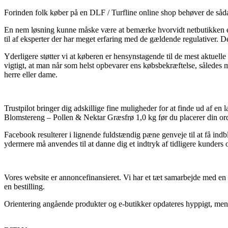
Forinden folk køber på en DLF / Turfline online shop behøver de såda
En nem løsning kunne måske være at bemærke hvorvidt netbutikken er e-
til af eksperter der har meget erfaring med de gældende regulativer. De
Yderligere støtter vi at køberen er hensynstagende til de mest aktuelle re
vigtigt, at man når som helst opbevarer ens købsbekræftelse, således
herre eller dame.
Trustpilot bringer dig adskillige fine muligheder for at finde ud af e
Blomstereng – Pollen & Nektar Græsfrø 1,0 kg før du placerer din or
Facebook resulterer i lignende fuldstændig pæne genveje til at få ind
ydermere må anvendes til at danne dig et indtryk af tidligere kunders 
Vores website er annoncefinansieret. Vi har et tæt samarbejde med en 
en bestilling.
Orientering angående produkter og e-butikker opdateres hyppigt, men vi 