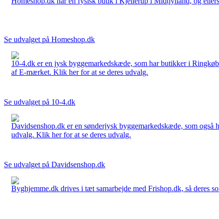
Homeshop.dk har en fysisk butik i Kjellerup i Midtjylland, og ellers
Se udvalget på Homeshop.dk
10-4.dk er en jysk byggemarkedskæde, som har butikker i Ringkøbi
af E-mærket. Klik her for at se deres udvalg.
Se udvalget på 10-4.dk
Davidsenshop.dk er en sønderjysk byggemarkedskæde, som også har b
udvalg. Klik her for at se deres udvalg.
Se udvalget på Davidsenshop.dk
Byghjemme.dk drives i tæt samarbejde med Frishop.dk, så deres sort