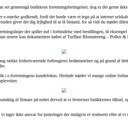
n set gennemgå butikkens forretningsbetingelser, dog er det gerne ikke
mærke godkendt, fordi det burde være et tegn på at internet selskabet 
suden giver det dig lejlighed til at få bistand, for så vidt du møder di
tningslinjer der spiller ind i forbindelse med bestillingen, til eksempel hv
 man senere kan dokumentere købet af Turfline Blomstereng – Pollen & 
n lang række forhenværende forbrugeres bedømmelser og på grund af dette 
dre.
blik i e-forretningens kundefokus. Herinde møder vi mange online forhan
oplevelser.
samling af firmaer på nettet derved at vi fremviser butikkernes tilbud
tager ikke ansvar for justeringer der muligvis er realiseret efter at vi