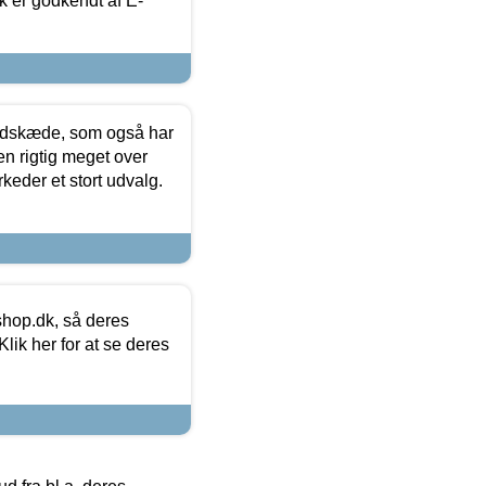
k er godkendt af E-
edskæde, som også har
en rigtig meget over
keder et stort udvalg.
hop.dk, så deres
lik her for at se deres