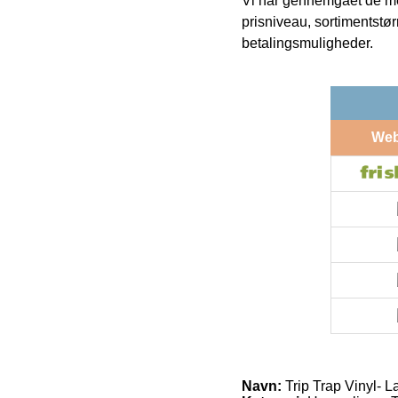
Vi har gennemgået de mes
prisniveau, sortimentstø
betalingsmuligheder.
We
Navn:
Trip Trap Vinyl- L