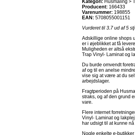
Kategori:
Husmaling > Tr
Producent:
166433
Varenummer:
198855
EAN:
5708055001151
Vurderet til
3.7
ud af 5 st
Adskillige online shops 
er i øjeblikket at få lev
Muligheden er altså ekstr
Trap Vinyl- Laminat og l
Du burde omvendt foretræk
af og til en anelse mindr
vise sig at være at du se
arbejdslager.
Fragtperioden på Husmalin
straks, og af den grund 
vare.
Flere internet forretning
Vinyl- Laminat og lakplej
har udsigt til at kunne nå
Nogle enkelte e-butikker 