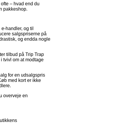
t ofte – hvad end du
 en pakkeshop.
e-handler, og til
ducere salgspriserne på
drastisk, og endda nogle
ter tilbud på Trip Trap
 i tvivl om at modtage
alg for en udsalgspris
Køb med kort er ikke
dlere.
du overveje en
utikkens