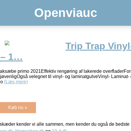
Openviauc
Trip Trap Viny
 – 1…
ap laksæbe primo 2021Effektiv rengøring af lakerede overfladerFo
øvenligOgså velegnet til vinyl- og laminatgulveVinyl- Laminat- 
 o
(Læs mere)
Køb nu »
kæder kender vi alle sammen, men kender du også de bedste p