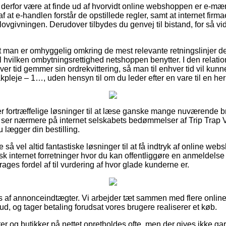
erfor være at finde ud af hvorvidt online webshoppen er e-mærke
f at e-handlen forstår de opstillede regler, samt at internet firm
vgivningen. Derudover tilbydes du genvej til bistand, for så vi
at man er omhyggelig omkring de mest relevante retningslinjer d
 hvilken ombytningsrettighed netshoppen benytter. I den relation
er tid gemmer sin ordrekvittering, så man til enhver tid vil kunne
kpleje – 1…, uden hensyn til om du leder efter en vare til en her
er fortræffelige løsninger til at læse ganske mange nuværende 
du ser nærmere på internet selskabets bedømmelser af Trip Trap 
 lægger din bestilling.
 så vel altid fantastiske løsninger til at få indtryk af online we
sk internet forretninger hvor du kan offentliggøre en anmeldels
ages fordel af til vurdering af hvor glade kunderne er.
af annonceindtægter. Vi arbejder tæt sammen med flere online 
bud, og tager betaling forudsat vores brugere realiserer et køb.
 og butikker på nettet opretholdes ofte, men der gives ikke gara