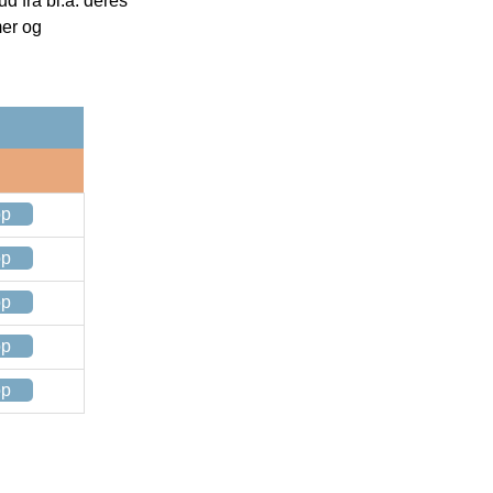
 fra bl.a. deres
mer og
op
op
op
op
op