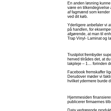
En anden løsning kunne d
være en tilkendegivelse a
af fagmænd som kender lo
ved dit køb.
Yderligere anbefaler vi 
på handlen, for eksempel
afgørende, at man til enhv
Trap Vinyl- Laminat og la
Trustpilot frembyder sup
herved tilrådes det, at 
lakpleje – 1… forinden du
Facebook fremskaffer lige
Derudover møder vi fakti
hvilket ydermere burde dr
Hjemmesiden finansieres 
publicerer firmaernes til
Data vedrørende produkter