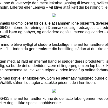
s kunne du overveje den mest letkøbte løsning til levering, hvilke
lm, Lillerød eller Lemvig – vil blive at få kørt din bestilling til
melig ukompliceret for os alle at sammenligne priser fra diverse 
66433 internet forretninger i Danmark set sig nødsaget til at re
 – til børn og babyer, og endvidere også til mænd og kvinder – 
gebyr.
mindre blive nyttigt at studere forskellige internet forhandlere ef
e – 1… inden du gennemfører din bestilling, sådan at du ikke er
n med, at ifald en internet handler sælger deres produkter til s
lig, så burde det undertiden være et fingerpeg om en fup butik. 
 en bestemmelse, hvilket hjælper kunden imod fup online forhan
køb med kort eller MobilePay. Som en alternativ mulighed burde 
 ViaBill, såfremt du agter at dække prisen ude i fremtiden.
166433 internet forhandler kunne de de facto løbe igennem webb
t er dog tit ikke specielt ophidsende.