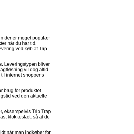
 En der er meget populær
er når du har tid.
evering ved køb af Trip
ds. Leveringstypen bliver
agtløsning vil dog altid
 til internet shoppens
r brug for produktet
ngstid ved den aktuelle
ter, eksempelvis Trip Trap
fast klokkeslæt, så at de
oldt når man indkøber for