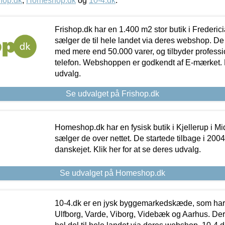
hop.dk
,
Homeshop.dk
og
10-4.dk
.
Frishop.dk har en 1.400 m2 stor butik i Frederic
sælger de til hele landet via deres webshop. De h
med mere end 50.000 varer, og tilbyder professi
telefon. Webshoppen er godkendt af E-mærket. Kl
udvalg.
Se udvalget på Frishop.dk
Homeshop.dk har en fysisk butik i Kjellerup i Mid
sælger de over nettet. De startede tilbage i 200
danskejet. Klik her for at se deres udvalg.
Se udvalget på Homeshop.dk
10-4.dk er en jysk byggemarkedskæde, som har 
Ulfborg, Varde, Viborg, Videbæk og Aarhus. De