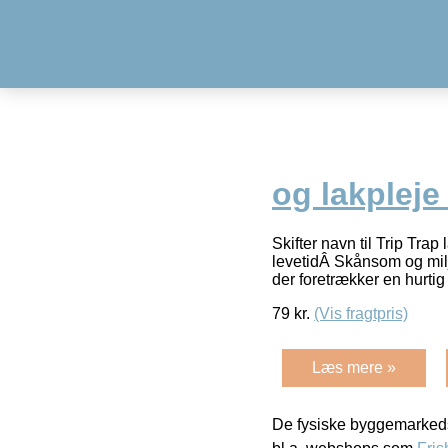
og lakpleje
Skifter navn til Trip Tr
levetidÂ Skånsom og milj
der foretrækker en hurtig
79
kr.
(Vis fragtpris)
Læs mere »
De fysiske byggemarkeds