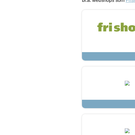
bl.a. webshops som
Fris