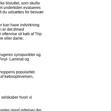
 tilsluttet, som skulle
aet undertiden evalueres
dt du udsættes for besvær
er kan have indvirkning
 er det tilmed
 eftervise sit køb af Trip
re eller dame.
brugeres synspunkter og
Vinyl- Laminat og
bshoppens popularitet.
e af købsoplevelsen,
selskaber hvori vi
ntier imod rettelser der