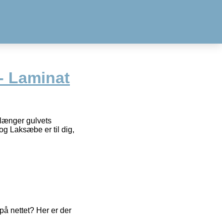
l- Laminat
rlænger gulvets
og Laksæbe er til dig,
å nettet? Her er der