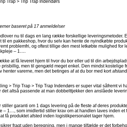
ip Trap > Trip Trap Indendørs
jerner baseret på
17
anmeldelser
udlover nu til dags en lang række forskellige leveringsmetoder.
eret til en pakkeshop, hvor du selv kan hente de nyindkøbte produkt
emt problemfri, og oftest tillige den mest letkøbte mulighed for l
akpleje – 1….
ke at få leveret hjem til hvor du bor eller ud til din arbejdspla
e prisbillig, men til gengæld meget enkel. Den mindst kostelige fr
lv henter varerne, men det betinges af at du bor med kort afstand
g > Trip Trap > Trip Trap Indendørs er super vital såfremt vi ha
er det altså passende at man dobbelttjekker den anslåede leveri
er stiller garanti om 1 dags levering på de fleste af deres produk
e – 1…, som imidlertid stiller krav om at handlen laves inden et 
 at få produktet afsted inden logistikpersonalet tager hjem.
sikrer fragt uden beregning, men i mange tilfælde er det forbeh