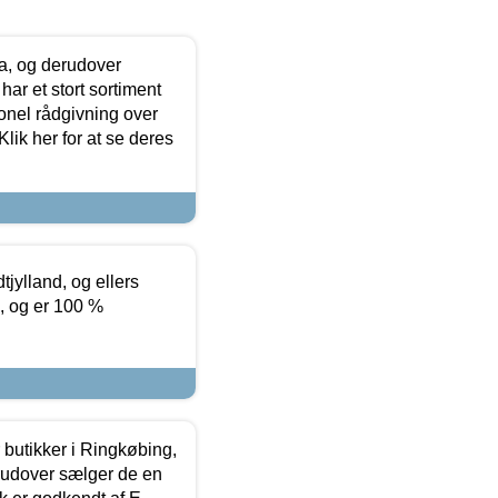
ia, og derudover
ar et stort sortiment
onel rådgivning over
ik her for at se deres
tjylland, og ellers
4, og er 100 %
butikker i Ringkøbing,
rudover sælger de en