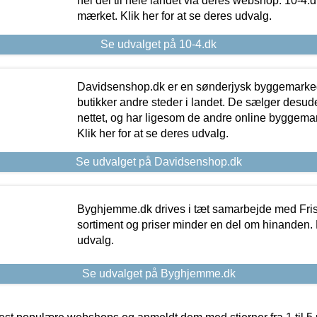
hel del til hele landet via deres webshop. 10-4.d
mærket. Klik her for at se deres udvalg.
Se udvalget på 10-4.dk
Davidsenshop.dk er en sønderjysk byggemark
butikker andre steder i landet. De sælger desud
nettet, og har ligesom de andre online byggemar
Klik her for at se deres udvalg.
Se udvalget på Davidsenshop.dk
Byghjemme.dk drives i tæt samarbejde med Fris
sortiment og priser minder en del om hinanden. K
udvalg.
Se udvalget på Byghjemme.dk