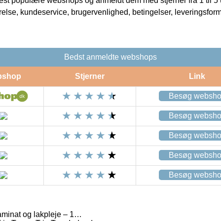
t populære webshops og anmeldt dem med stjerner fra 1 til 5 ud
rrelse, kundeservice, brugervenlighed, betingelser, leveringsfor
Bedst anmeldte webshops
bshop
Stjerner
Link
Besøg websh
Besøg websh
Besøg websh
Besøg websh
Besøg websh
aminat og lakpleje – 1…