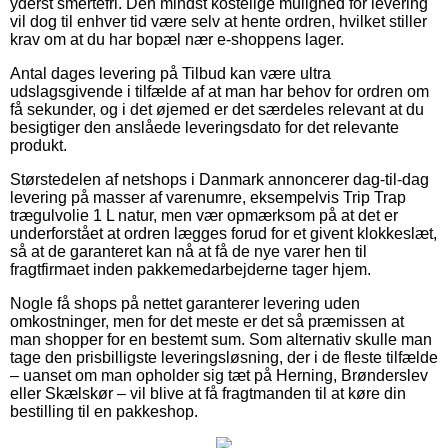
yderst smertefri. Den mindst kostelige mulighed for levering
vil dog til enhver tid være selv at hente ordren, hvilket stiller
krav om at du har bopæl nær e-shoppens lager.
Antal dages levering på Tilbud kan være ultra
udslagsgivende i tilfælde af at man har behov for ordren om
få sekunder, og i det øjemed er det særdeles relevant at du
besigtiger den anslåede leveringsdato for det relevante
produkt.
Størstedelen af netshops i Danmark annoncerer dag-til-dag
levering på masser af varenumre, eksempelvis Trip Trap
trægulvolie 1 L natur, men vær opmærksom på at det er
underforstået at ordren lægges forud for et givent klokkeslæt,
så at de garanteret kan nå at få de nye varer hen til
fragtfirmaet inden pakkemedarbejderne tager hjem.
Nogle få shops på nettet garanterer levering uden
omkostninger, men for det meste er det så præmissen at
man shopper for en bestemt sum. Som alternativ skulle man
tage den prisbilligste leveringsløsning, der i de fleste tilfælde
– uanset om man opholder sig tæt på Herning, Brønderslev
eller Skælskør – vil blive at få fragtmanden til at køre din
bestilling til en pakkeshop.