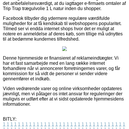
det anbefalelsesværdigt, at du iagttager e-firmaets omtaler af
Trip Trap trægulvolie 1 L natur inden du shopper.
Facebook tilbyder dig ydermere regulære værdifulde
muligheder for at få kendskab til webshoppens popularitet.
Tilmed ser vi endda internet shops hvor det er muligt at
notere en anmeldelse af deres køb, som tillige må udnyttes
til at bedømme kundernes tilfredshed.
Denne hjemmeside er finansieret af reklameindtægter. Vi
har et fast samarbejde med en lang række internet
forhandlere når vi annoncerer forretningernes varer, og får
kommission for så vidt de personer vi sender videre
gennemfører et indkøb.
Viden vedrørende varer og online virksomheder opdateres
jævnligt, men vi påtager os intet ansvar for reguleringer der
muligvis er udført efter at vi sidst opdaterede hjemmesidens
informationer.
BITLY:
1
1
1
1
1
1
1
1
1
1
1
1
1
1
1
1
1
1
1
1
1
1
1
1
1
1
1
1
1
1
1
1
1