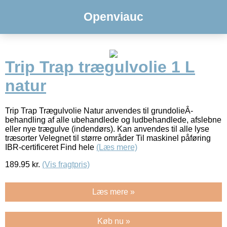
Openviauc
Trip Trap trægulvolie 1 L
natur
Trip Trap Trægulvolie Natur anvendes til grundolieÂ­
behandling af alle ubehandlede og ludbehandlede, afslebne
eller nye trægulve (indendørs). Kan anvendes til alle lyse
træsorter Velegnet til større områder Til maskinel påføring
IBR-certificeret Find hele
(Læs mere)
189.95
kr.
(Vis fragtpris)
Læs mere »
Køb nu »