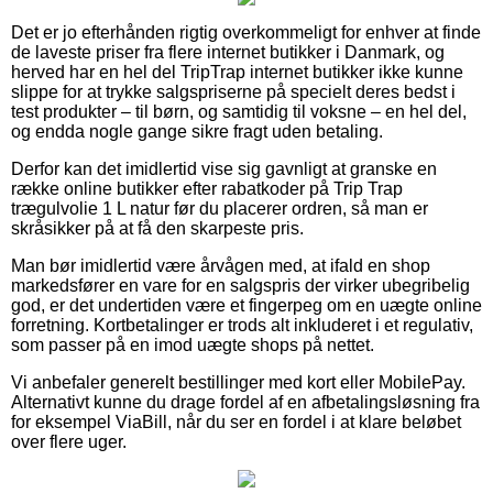
Det er jo efterhånden rigtig overkommeligt for enhver at finde
de laveste priser fra flere internet butikker i Danmark, og
herved har en hel del TripTrap internet butikker ikke kunne
slippe for at trykke salgspriserne på specielt deres bedst i
test produkter – til børn, og samtidig til voksne – en hel del,
og endda nogle gange sikre fragt uden betaling.
Derfor kan det imidlertid vise sig gavnligt at granske en
række online butikker efter rabatkoder på Trip Trap
trægulvolie 1 L natur før du placerer ordren, så man er
skråsikker på at få den skarpeste pris.
Man bør imidlertid være årvågen med, at ifald en shop
markedsfører en vare for en salgspris der virker ubegribelig
god, er det undertiden være et fingerpeg om en uægte online
forretning. Kortbetalinger er trods alt inkluderet i et regulativ,
som passer på en imod uægte shops på nettet.
Vi anbefaler generelt bestillinger med kort eller MobilePay.
Alternativt kunne du drage fordel af en afbetalingsløsning fra
for eksempel ViaBill, når du ser en fordel i at klare beløbet
over flere uger.