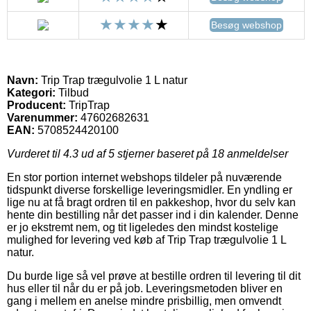
Besøg webshop
Navn:
Trip Trap trægulvolie 1 L natur
Kategori:
Tilbud
Producent:
TripTrap
Varenummer:
47602682631
EAN:
5708524420100
Vurderet til
4.3
ud af 5 stjerner baseret på
18
anmeldelser
En stor portion internet webshops tildeler på nuværende
tidspunkt diverse forskellige leveringsmidler. En yndling er
lige nu at få bragt ordren til en pakkeshop, hvor du selv kan
hente din bestilling når det passer ind i din kalender. Denne
er jo ekstremt nem, og tit ligeledes den mindst kostelige
mulighed for levering ved køb af Trip Trap trægulvolie 1 L
natur.
Du burde lige så vel prøve at bestille ordren til levering til dit
hus eller til når du er på job. Leveringsmetoden bliver en
gang i mellem en anelse mindre prisbillig, men omvendt