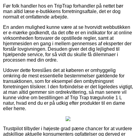
Før folk handler hos en TripTrap forhandler på nettet bør
man altid læse e-butikkens forretningsaftale, det er dog
normalt et omfattende arbejde.
En anden mulighed kunne være at se hvorvidt webbutikken
er e-mærke godkendt, da det ofte er en indikator for at online
virksomheden forsvarer de opstillede regler, samt at
hjemmesiden en gang i mellem gennemses af eksperter der
forstår lovgivningen. Desuden giver det dig lejlighed til
hjælpende service, for så vidt du skulle få dilemmaer i
processen med din ordre.
Udover dette foreslåes det at køberen er omhyggelig
omkring de mest essentielle bestemmelser gældende for
transaktionen, som for eksempel den ombytningsret
forretningen tilsikrer. I den forbindelse er det ligeledes vigtigt,
at man altid gemmer sin ordrekvittering, så man senere vil
kunne vidne om bestillingen af Trip Trap trægulvolie 1 L
natur, hvad end du er på udkig efter produkter til en dame
eller herre.
Trustpilot tilbyder i højeste grad pæne chancer for at vurdere
adskillige aktuelle konsumenters opfattelser og derved er