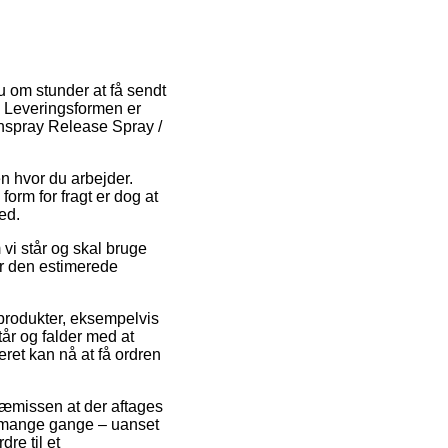
u om stunder at få sendt
t. Leveringsformen er
ennspray Release Spray /
n hvor du arbejder.
orm for fragt er dog at
ed.
vi står og skal bruge
ger den estimerede
produkter, eksempelvis
år og falder med at
eret kan nå at få ordren
ræmissen at der aftages
et mange gange – uanset
re til et