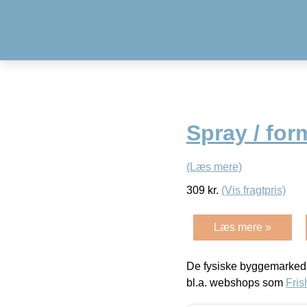
Spray / for
(Læs mere)
309
kr.
(Vis fragtpris)
Læs mere »
De fysiske byggemarkeds
bl.a. webshops som
Fris