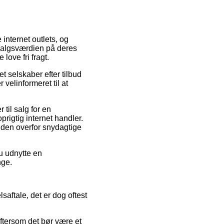
internet outlets, og
salgsværdien på deres
love fri fragt.
t selskaber efter tilbud
velinformeret til at
 til salg for en
rigtig internet handler.
nden overfor snydagtige
u udnytte en
nge.
aftale, det er dog oftest
eftersom det bør være et