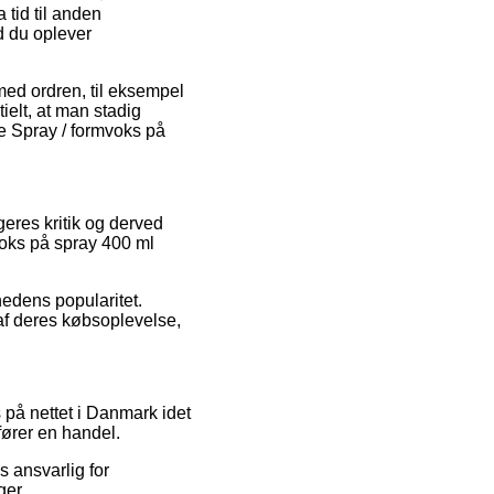
 tid til anden
ld du oplever
med ordren, til eksempel
elt, at man stadig
e Spray / formvoks på
geres kritik og derved
voks på spray 400 ml
mhedens popularitet.
f deres købsoplevelse,
 på nettet i Danmark idet
fører en handel.
 ansvarlig for
ger.