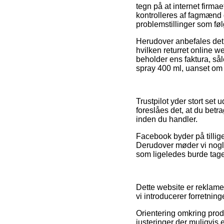
tegn på at internet firma
kontrolleres af fagmænd de
problemstillinger som føl
Herudover anbefales det 
hvilken returret online 
beholder ens faktura, så
spray 400 ml, uanset om 
Trustpilot yder stort set
foreslåes det, at du bet
inden du handler.
Facebook byder på tillige 
Derudover møder vi nogl
som ligeledes burde tage
Dette website er reklame
vi introducerer forretni
Orientering omkring prod
justeringer der muligvis 