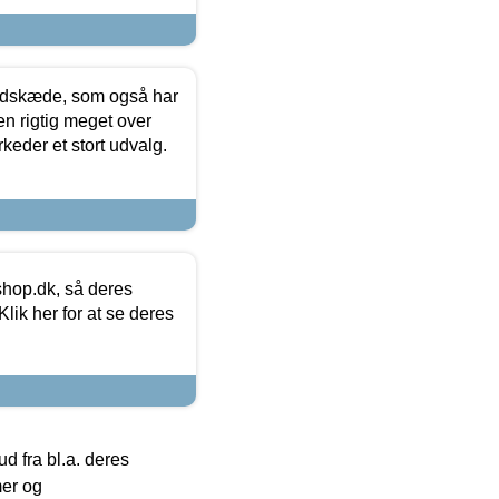
edskæde, som også har
en rigtig meget over
keder et stort udvalg.
hop.dk, så deres
lik her for at se deres
 fra bl.a. deres
mer og