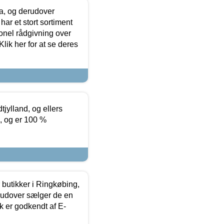
ia, og derudover
ar et stort sortiment
onel rådgivning over
ik her for at se deres
tjylland, og ellers
4, og er 100 %
butikker i Ringkøbing,
rudover sælger de en
k er godkendt af E-