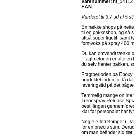
Varenummer:
hf_54112
EAN:
Vurderet til
3.7
ud af 5 st
En række shops på nettet
til en pakkeshop, og så s
altså super ligetil, samt
formvoks på spray 400 m
Du kan omvendt tænke over
Fragtmetoden er ofte en l
du selv henter pakken, s
Fragtperioden på Epoxy 
produktet inden for få da
leveringstid på det pågæ
Temmelig mange online fo
Trennspray Release Spra
bestillingen gennemføres 
klar før personalet har fyr
Nogle e-forretninger i D
for en præcis sum. Derud
om man befinder sig tæt på