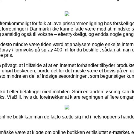
 fremkommeligt for folk at lave prissammenligning hos forskellige 
et forretninger i Danmark ikke kunne lade være med at mindske 
og samtidig også til voksne – eftertrykkeligt, og endda nogle gange 
desto mindre være tiden værd at analysere nogle enkelte interne
ay / formvoks på spray 400 ml før du bestiller, sådan at man er 
e pris.
påvagt, at i tilfælde af at en internet forhandler tilbyder produkter
 uhørt beskeden, burde det for det meste være et bevis på en uop
esto mindre en del af Indsigelsesordningen, som begunstiger ku
 kort eller betalinger med mobilen. Som en anden løsning kan d
eks. ViaBill, hvis du foretrækker at klare regningen af flere omga
nline butik kan man de facto sætte sig ind i netshoppens handels
måske være at kigge om online butikken er tilsluttet e-mærket, 