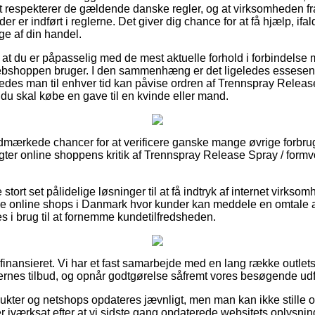
et respekterer de gældende danske regler, og at virksomheden fra
r er indført i reglerne. Det giver dig chance for at få hjælp, ifa
ge af din handel.
at du er påpasselig med de mest aktuelle forhold i forbindelse 
webshoppen bruger. I den sammenhæng er det ligeledes essesenti
ledes man til enhver tid kan påvise ordren af Trennspray Releas
du skal købe en gave til en kvinde eller mand.
 udmærkede chancer for at verificere ganske mange øvrige forbru
ragter online shoppens kritik af Trennspray Release Spray / form
stort set pålidelige løsninger til at få indtryk af internet virkso
e online shops i Danmark hvor kunder kan meddele en omtale a
s i brug til at fornemme kundetilfredsheden.
finansieret. Vi har et fast samarbejde med en lang række outlets
ngernes tilbud, og opnår godtgørelse såfremt vores besøgende ud
ukter og netshops opdateres jævnligt, men man kan ikke stille os
er iværksat efter at vi sidste gang opdaterede websitets oplysnin