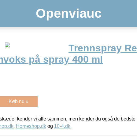
Openviauc
Trennspray Re
mvoks på spray 400 ml
Køb nu »
kæder kender vi alle sammen, men kender du også de bedste p
hop.dk
,
Homeshop.dk
og
10-4.dk
.