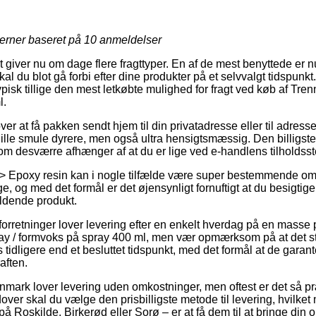
jerner baseret på
10
anmeldelser
 giver nu om dage flere fragttyper. En af de mest benyttede er n
kal du blot gå forbi efter dine produkter på et selvvalgt tidspunk
 typisk tillige den mest letkøbte mulighed for fragt ved køb af Tr
l.
 at få pakken sendt hjem til din privatadresse eller til adresse
ille smule dyrere, men også ultra hensigtsmæssig. Den billigste f
om desværre afhænger af at du er lige ved e-handlens tilholdsst
> Epoxy resin kan i nogle tilfælde være super bestemmende om 
ge, og med det formål er det øjensynligt fornuftigt at du besigti
ldende produkt.
rretninger lover levering efter en enkelt hverdag på en masse 
y / formvoks på spray 400 ml, men vær opmærksom på at det st
tidligere end et besluttet tidspunkt, med det formål at de garant
aften.
anmark lover levering uden omkostninger, men oftest er det så p
over skal du vælge den prisbilligste metode til levering, hvilk
 Roskilde, Birkerød eller Sorø – er at få dem til at bringe din ord