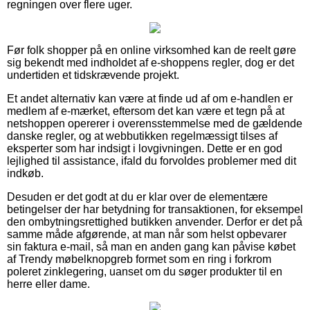
regningen over flere uger.
Før folk shopper på en online virksomhed kan de reelt gøre
sig bekendt med indholdet af e-shoppens regler, dog er det
undertiden et tidskrævende projekt.
Et andet alternativ kan være at finde ud af om e-handlen er
medlem af e-mærket, eftersom det kan være et tegn på at
netshoppen opererer i overensstemmelse med de gældende
danske regler, og at webbutikken regelmæssigt tilses af
eksperter som har indsigt i lovgivningen. Dette er en god
lejlighed til assistance, ifald du forvoldes problemer med dit
indkøb.
Desuden er det godt at du er klar over de elementære
betingelser der har betydning for transaktionen, for eksempel
den ombytningsrettighed butikken anvender. Derfor er det på
samme måde afgørende, at man når som helst opbevarer
sin faktura e-mail, så man en anden gang kan påvise købet
af Trendy møbelknopgreb formet som en ring i forkrom
poleret zinklegering, uanset om du søger produkter til en
herre eller dame.