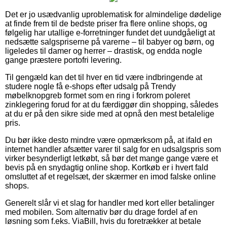
Det er jo usædvanlig uproblematisk for almindelige dødelige
at finde frem til de bedste priser fra flere online shops, og
følgelig har utallige e-forretninger fundet det uundgåeligt at
nedsætte salgspriserne på varerne – til babyer og børn, og
ligeledes til damer og herrer – drastisk, og endda nogle
gange præstere portofri levering.
Til gengæld kan det til hver en tid være indbringende at
studere nogle få e-shops efter udsalg på Trendy
møbelknopgreb formet som en ring i forkrom poleret
zinklegering forud for at du færdiggør din shopping, således
at du er på den sikre side med at opnå den mest betalelige
pris.
Du bør ikke desto mindre være opmærksom på, at ifald en
internet handler afsætter varer til salg for en udsalgspris som
virker besynderligt letkøbt, så bør det mange gange være et
bevis på en snydagtig online shop. Kortkøb er i hvert fald
omsluttet af et regelsæt, der skærmer en imod falske online
shops.
Generelt slår vi et slag for handler med kort eller betalinger
med mobilen. Som alternativ bør du drage fordel af en
løsning som f.eks. ViaBill, hvis du foretrækker at betale