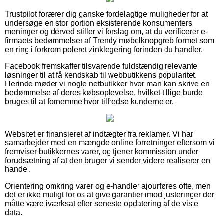
Trustpilot forærer dig ganske fordelagtige muligheder for at
undersøge en stor portion eksisterende konsumenters
meninger og derved stiller vi forslag om, at du verificerer e-
firmaets bedømmelser af Trendy møbelknopgreb formet som
en ring i forkrom poleret zinklegering forinden du handler.
Facebook fremskaffer tilsvarende fuldstændig relevante
løsninger til at få kendskab til webbutikkens popularitet.
Herinde møder vi nogle netbutikker hvor man kan skrive en
bedømmelse af deres købsoplevelse, hvilket tillige burde
bruges til at fornemme hvor tilfredse kunderne er.
Websitet er finansieret af indtægter fra reklamer. Vi har
samarbejder med en mængde online forretninger eftersom vi
fremviser butikkernes varer, og tjener kommission under
forudsætning af at den bruger vi sender videre realiserer en
handel.
Orientering omkring varer og e-handler ajourføres ofte, men
det er ikke muligt for os at give garantier imod justeringer der
måtte være iværksat efter seneste opdatering af de viste
data.