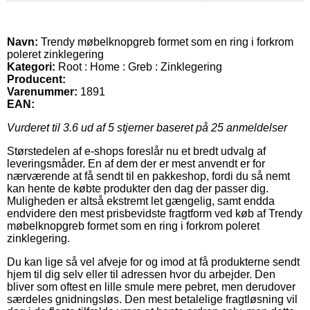
Navn:
Trendy møbelknopgreb formet som en ring i forkrom
poleret zinklegering
Kategori:
Root : Home : Greb : Zinklegering
Producent:
Varenummer:
1891
EAN:
Vurderet til
3.6
ud af 5 stjerner baseret på
25
anmeldelser
Størstedelen af e-shops foreslår nu et bredt udvalg af
leveringsmåder. En af dem der er mest anvendt er for
nærværende at få sendt til en pakkeshop, fordi du så nemt
kan hente de købte produkter den dag der passer dig.
Muligheden er altså ekstremt let gængelig, samt endda
endvidere den mest prisbevidste fragtform ved køb af Trendy
møbelknopgreb formet som en ring i forkrom poleret
zinklegering.
Du kan lige så vel afveje for og imod at få produkterne sendt
hjem til dig selv eller til adressen hvor du arbejder. Den
bliver som oftest en lille smule mere pebret, men derudover
særdeles gnidningsløs. Den mest betalelige fragtløsning vil