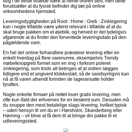
dog i de fleste tilfælde være at hente ordren selv, men dette
forudsætter at du fysisk befinder dig tæt på online
virksomhedens hjemsted.
Leveringsdygtigheden på Root : Home : Greb : Zinklegering
kan i nogle tilfælde være yderst relevant i tilfælde af at du
skal bruge pakken om et øjeblik, og herved er det tydeligvis
afgørende at du finder den forventede leveringsdato på den
pågældende vare.
En hel del online forhandlere præsterer levering efter en
enkelt hverdag på flere varenumre, eksempelvis Trendy
møbelknopgreb formet som en ring i forkrom poleret
zinklegering, som trods alt betinges af at ordren lægges
tidligere end et angivent klokkeslæt, så de sandsynligvis kan
nå at få varen afsendt forinden de lageransatte holder
fyraften.
Nogle enkelte firmaer på nettet lover gratis levering, men
ofte kun ifald der erhverves for en bestemt sum. Desuden må
du snuppe den mest betalelige slags levering, hvilket typisk
– uden hensyn til om du er i Hørsholm, Skanderborg eller
Hørning – vil blive at få dem til at bringe din pakke til et
udleveringssted.