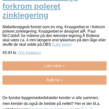
forkrom poleret
zinklegering
Møbelknopgreb formet som en ring. Knopgrebet er i forkrom
poleret zinklegering. Knopgrebet er designet afÂ Paul
McCobbÂ Se målene på den tekniske tegning.Â Boltene
skal være ca. 4 mm længere end tykkelsen på den låge eller
skuffe de skal sidde på.OBS
(Læs mere)
45.93
kr.
(Vis fragtpris)
Læs mere »
Køb nu »
De fysiske byggemarkedskæder kender vi alle sammen,
men kender du også de bedste på nettet? Her er der bl.a.