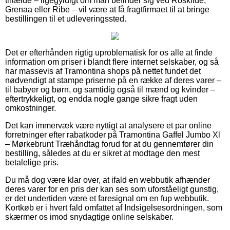
tilfælde – ligegyldigt om man befinder sig ved Roskilde,
Grenaa eller Ribe – vil være at få fragtfirmaet til at bringe
bestillingen til et udleveringssted.
Det er efterhånden rigtig uproblematisk for os alle at finde
information om priser i blandt flere internet selskaber, og så
har massevis af Tramontina shops på nettet fundet det
nødvendigt at stampe priserne på en række af deres varer –
til babyer og børn, og samtidig også til mænd og kvinder –
eftertrykkeligt, og endda nogle gange sikre fragt uden
omkostninger.
Det kan immervæk være nyttigt at analysere et par online
forretninger efter rabatkoder på Tramontina Gaffel Jumbo Xl
– Mørkebrunt Træhåndtag forud for at du gennemfører din
bestilling, således at du er sikret at modtage den mest
betalelige pris.
Du må dog være klar over, at ifald en webbutik afhænder
deres varer for en pris der kan ses som uforståeligt gunstig,
er det undertiden være et faresignal om en fup webbutik.
Kortkøb er i hvert fald omfattet af Indsigelsesordningen, som
skærmer os imod snydagtige online selskaber.