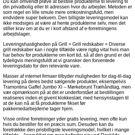
Du kan omvendt prøve at bestille produkterne til levering til
din privatbolig eller til adressen hvor du arbejder. Metoden er
som regel en lille smule mere omkostningsfuld, men
endvidere super bekvem. Den billigste leveringsmodel kan
ikke modsiges at være at hente produkterne selv, men det
stiller krav om at du er i kort afstand af e-forretningens
arbejdslager.
Leveringshastigheden på Grill > Grill redskaber > Diverse
grill redskaber kan i nogle tilfælde være rigtig vital hvis man
har behov for produkterne om kort tid, så af den grund er det
tydeligvis meningsfuldt at vi gransker den forventede
leveringsdato for den relevante vare.
Masser af internet firmaer tilbyder muligheden for dag-til-dag
levering på deres bedst sælgende produkter, eksempelvis
Tramontina Gaffel Jumbo Xl – Mørkebrunt Træhåndtag, men
vær opmærksom på at det er underforstået at bestillingen
realiseres inden et givent klokkeslæt, med hensynstagen til
at de kan nå at få produkterne fikset før
pakkemedarbejderne tager hjem.
Visse online forretninger yder gratis levering, men ofte kun
hvis du bestiller for en præcis sum. Desuden kan du
foretrække den prisbilligste leveringsmodel, hvilket i mange