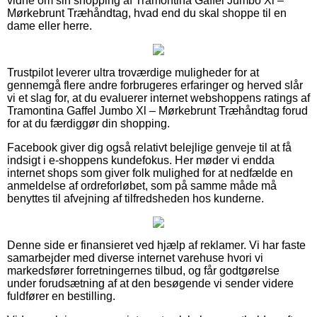
vidne om sin shopping af Tramontina Gaffel Jumbo Xl –
Mørkebrunt Træhåndtag, hvad end du skal shoppe til en
dame eller herre.
Trustpilot leverer ultra troværdige muligheder for at
gennemgå flere andre forbrugeres erfaringer og herved slår
vi et slag for, at du evaluerer internet webshoppens ratings af
Tramontina Gaffel Jumbo Xl – Mørkebrunt Træhåndtag forud
for at du færdiggør din shopping.
Facebook giver dig også relativt belejlige genveje til at få
indsigt i e-shoppens kundefokus. Her møder vi endda
internet shops som giver folk mulighed for at nedfælde en
anmeldelse af ordreforløbet, som på samme måde må
benyttes til afvejning af tilfredsheden hos kunderne.
Denne side er finansieret ved hjælp af reklamer. Vi har faste
samarbejder med diverse internet varehuse hvori vi
markedsfører forretningernes tilbud, og får godtgørelse
under forudsætning af at den besøgende vi sender videre
fuldfører en bestilling.