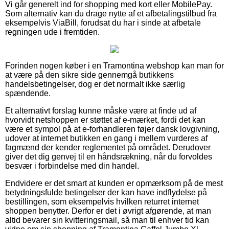
Vi går generelt ind for shopping med kort eller MobilePay.
Som alternativ kan du drage nytte af et afbetalingstilbud fra
eksempelvis ViaBill, forudsat du har i sinde at afbetale
regningen ude i fremtiden.
Forinden nogen køber i en Tramontina webshop kan man for
at være på den sikre side gennemgå butikkens
handelsbetingelser, dog er det normalt ikke særlig
spændende.
Et alternativt forslag kunne måske være at finde ud af
hvorvidt netshoppen er støttet af e-mærket, fordi det kan
være et sympol på at e-forhandleren føjer dansk lovgivning,
udover at internet butikken en gang i mellem vurderes af
fagmænd der kender reglementet på området. Derudover
giver det dig genvej til en håndsrækning, når du forvoldes
besvær i forbindelse med din handel.
Endvidere er det smart at kunden er opmærksom på de mest
betydningsfulde betingelser der kan have indflydelse på
bestillingen, som eksempelvis hvilken returret internet
shoppen benytter. Derfor er det i øvrigt afgørende, at man
altid bevarer sin kvitteringsmail, så man til enhver tid kan