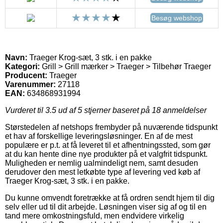
Besøg webshop
Navn:
Traeger Krog-sæt, 3 stk. i en pakke
Kategori:
Grill > Grill mærker > Traeger > Tilbehør Traeger
Producent:
Traeger
Varenummer:
27118
EAN:
634868931994
Vurderet til
3.5
ud af 5 stjerner baseret på
18
anmeldelser
Størstedelen af netshops frembyder på nuværende tidspunkt
et hav af forskellige leveringsløsninger. En af de mest
populære er p.t. at få leveret til et afhentningssted, som gør
at du kan hente dine nye produkter på et valgfrit tidspunkt.
Muligheden er nemlig ualmindeligt nem, samt desuden
derudover den mest letkøbte type af levering ved køb af
Traeger Krog-sæt, 3 stk. i en pakke.
Du kunne omvendt foretrække at få ordren sendt hjem til dig
selv eller ud til dit arbejde. Løsningen viser sig af og til en
tand mere omkostningsfuld, men endvidere virkelig