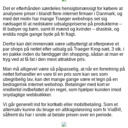
Det er efterhånden særdeles hensigtsmæssigt for købere at
analysere priser i blandt flere internet firmaer i Danmark, og
med det motiv har mange Traeger webshops set sig
nødsaget til at nedskære udsalgspriserne på produkterne –
til babyer og børn, samt til mænd og kvinder – drastisk, og
endda nogle gange byde på fri fragt.
Derfor kan det immervæk være udbytterigt at efterprøve et
par shops på nettet efter udsalg på Traeger Krog-sæt, 3 stk. i
en pakke inden du færdiggør din shopping, sådan at man er
tryg ved at få fat i den mest attraktive pris.
Man må alligevel være så påpasselig, at når en forretning på
nettet forhandler en vare til en pris som kan ses som
ubegribelig lav, kan det mange gange være et tegn på en
bedragerisk internet webshop. Betalinger med kort er
imidlertid indbefattet af en regel, som hjælper kunden imod
snydagtige webbutikker.
Vi går generelt ind for kortkøb eller mobilbetaling. Som et
alternativ kunne du bruge en afdragsløsning som fx ViaBill,
såfremt du har i sinde at betale prisen over en periode.