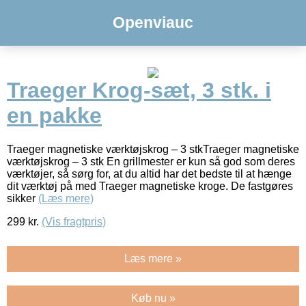
Openviauc
Traeger Krog-sæt, 3 stk. i
en pakke
Traeger magnetiske værktøjskrog – 3 stkTraeger magnetiske
værktøjskrog – 3 stk En grillmester er kun så god som deres
værktøjer, så sørg for, at du altid har det bedste til at hænge
dit værktøj på med Traeger magnetiske kroge. De fastgøres
sikker
(Læs mere)
299
kr.
(Vis fragtpris)
Læs mere »
Køb nu »