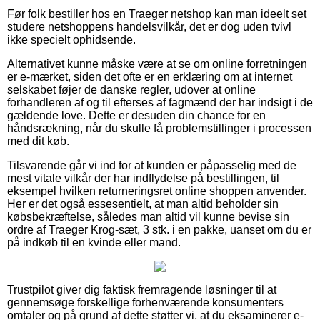
Før folk bestiller hos en Traeger netshop kan man ideelt set
studere netshoppens handelsvilkår, det er dog uden tvivl
ikke specielt ophidsende.
Alternativet kunne måske være at se om online forretningen
er e-mærket, siden det ofte er en erklæring om at internet
selskabet føjer de danske regler, udover at online
forhandleren af og til efterses af fagmænd der har indsigt i de
gældende love. Dette er desuden din chance for en
håndsrækning, når du skulle få problemstillinger i processen
med dit køb.
Tilsvarende går vi ind for at kunden er påpasselig med de
mest vitale vilkår der har indflydelse på bestillingen, til
eksempel hvilken returneringsret online shoppen anvender.
Her er det også essesentielt, at man altid beholder sin
købsbekræftelse, således man altid vil kunne bevise sin
ordre af Traeger Krog-sæt, 3 stk. i en pakke, uanset om du er
på indkøb til en kvinde eller mand.
Trustpilot giver dig faktisk fremragende løsninger til at
gennemsøge forskellige forhenværende konsumenters
omtaler og på grund af dette støtter vi, at du eksaminerer e-