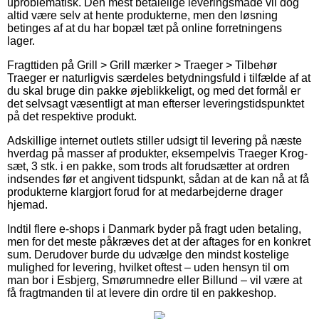
uproblematisk. Den mest betalelige leveringsmåde vil dog
altid være selv at hente produkterne, men den løsning
betinges af at du har bopæl tæt på online forretningens
lager.
Fragttiden på Grill > Grill mærker > Traeger > Tilbehør
Traeger er naturligvis særdeles betydningsfuld i tilfælde af at
du skal bruge din pakke øjeblikkeligt, og med det formål er
det selvsagt væsentligt at man efterser leveringstidspunktet
på det respektive produkt.
Adskillige internet outlets stiller udsigt til levering på næste
hverdag på masser af produkter, eksempelvis Traeger Krog-
sæt, 3 stk. i en pakke, som trods alt forudsætter at ordren
indsendes før et angivent tidspunkt, sådan at de kan nå at få
produkterne klargjort forud for at medarbejderne drager
hjemad.
Indtil flere e-shops i Danmark byder på fragt uden betaling,
men for det meste påkræves det at der aftages for en konkret
sum. Derudover burde du udvælge den mindst kostelige
mulighed for levering, hvilket oftest – uden hensyn til om
man bor i Esbjerg, Smørumnedre eller Billund – vil være at
få fragtmanden til at levere din ordre til en pakkeshop.