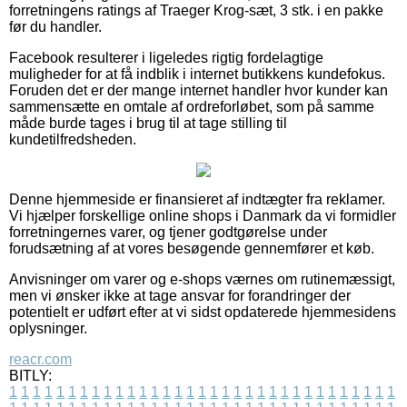
forretningens ratings af Traeger Krog-sæt, 3 stk. i en pakke
før du handler.
Facebook resulterer i ligeledes rigtig fordelagtige
muligheder for at få indblik i internet butikkens kundefokus.
Foruden det er der mange internet handler hvor kunder kan
sammensætte en omtale af ordreforløbet, som på samme
måde burde tages i brug til at tage stilling til
kundetilfredsheden.
Denne hjemmeside er finansieret af indtægter fra reklamer.
Vi hjælper forskellige online shops i Danmark da vi formidler
forretningernes varer, og tjener godtgørelse under
forudsætning af at vores besøgende gennemfører et køb.
Anvisninger om varer og e-shops værnes om rutinemæssigt,
men vi ønsker ikke at tage ansvar for forandringer der
potentielt er udført efter at vi sidst opdaterede hjemmesidens
oplysninger.
reacr.com
BITLY:
1
1
1
1
1
1
1
1
1
1
1
1
1
1
1
1
1
1
1
1
1
1
1
1
1
1
1
1
1
1
1
1
1