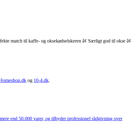
te match til kaffe- og oksekødselskeren â¢ Særligt god til okse â¢
Homeshop.dk
og
10-4.dk
.
 mere end 50.000 varer, og tilbyder professionel rådgivning over