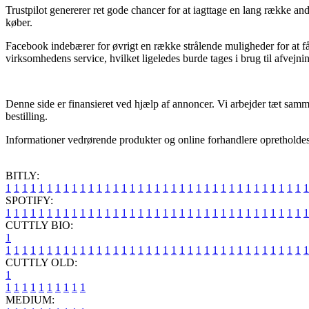
Trustpilot genererer ret gode chancer for at iagttage en lang række a
køber.
Facebook indebærer for øvrigt en række strålende muligheder for at f
virksomhedens service, hvilket ligeledes burde tages i brug til afvejni
Denne side er finansieret ved hjælp af annoncer. Vi arbejder tæt samm
bestilling.
Informationer vedrørende produkter og online forhandlere opretholdes 
BITLY:
1
1
1
1
1
1
1
1
1
1
1
1
1
1
1
1
1
1
1
1
1
1
1
1
1
1
1
1
1
1
1
1
1
1
1
1
1
SPOTIFY:
1
1
1
1
1
1
1
1
1
1
1
1
1
1
1
1
1
1
1
1
1
1
1
1
1
1
1
1
1
1
1
1
1
1
1
1
1
CUTTLY BIO:
1
1
1
1
1
1
1
1
1
1
1
1
1
1
1
1
1
1
1
1
1
1
1
1
1
1
1
1
1
1
1
1
1
1
1
1
1
1
CUTTLY OLD:
1
1
1
1
1
1
1
1
1
1
1
MEDIUM: