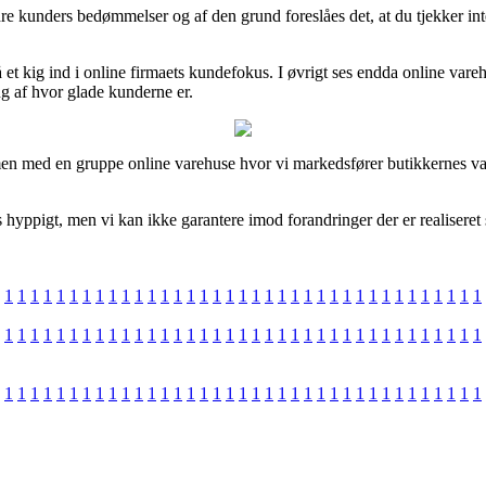
ndre kunders bedømmelser og af den grund foreslåes det, at du tjekker in
å et kig ind i online firmaets kundefokus. I øvrigt ses endda online v
ng af hvor glade kunderne er.
en med en gruppe online varehuse hvor vi markedsfører butikkernes varer
hyppigt, men vi kan ikke garantere imod forandringer der er realiseret
1
1
1
1
1
1
1
1
1
1
1
1
1
1
1
1
1
1
1
1
1
1
1
1
1
1
1
1
1
1
1
1
1
1
1
1
1
1
1
1
1
1
1
1
1
1
1
1
1
1
1
1
1
1
1
1
1
1
1
1
1
1
1
1
1
1
1
1
1
1
1
1
1
1
1
1
1
1
1
1
1
1
1
1
1
1
1
1
1
1
1
1
1
1
1
1
1
1
1
1
1
1
1
1
1
1
1
1
1
1
1