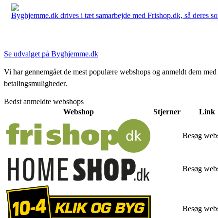
Byghjemme.dk drives i tæt samarbejde med Frishop.dk, så deres sort
Se udvalget på Byghjemme.dk
Vi har gennemgået de mest populære webshops og anmeldt dem med stjern
betalingsmuligheder.
Bedst anmeldte webshops
Webshop
Stjerner
Link
Besøg web
Besøg web
Besøg web