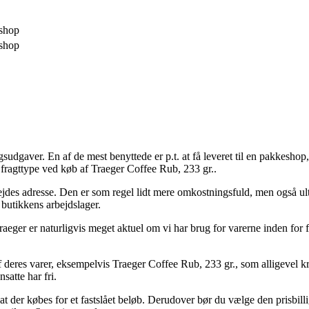
shop
shop
ngsudgaver. En af de mest benyttede er p.t. at få leveret til en pakkesh
e fragttype ved køb af Traeger Coffee Rub, 233 gr..
bejdes adresse. Den er som regel lidt mere omkostningsfuld, men også ult
 butikkens arbejdslager.
ger er naturligvis meget aktuel om vi har brug for varerne inden for få 
af deres varer, eksempelvis Traeger Coffee Rub, 233 gr., som alligevel k
satte har fri.
 at der købes for et fastslået beløb. Derudover bør du vælge den prisbi