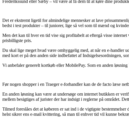
Frederikssund eller Sæby – vil være at få dem til at køre dine produkter
Det er ekstremt ligetil for almindelige mennesker at lave prissammenlig
bedst i test produkter – til juniorer, lige så vel som til mænd og kvi
Men det kan til hver en tid vise sig profitabelt at eftergå visse inter
prisbilligste pris.
Du skal lige meget hvad være omhyggelig med, at når en e-handler udlo
med kort er på den anden side indbefattet af Indsigelsesordningen, so
Vi anbefaler generelt kortkøb eller MobilePay. Som en anden løsning bø
Før nogen shopper i en Traeger e-forhandler kan de de facto læse netbu
En anden løsning kan være at undersøge om internet butikken er verific
mellem besigtiges af jurister der har indsigt i reglerne på området. De
Tilmed foreslåes det at køberen er sat ind i de vigtigste bestemmelser
helst sikrer ens e-mail kvittering, så man til enhver tid vil kunne be