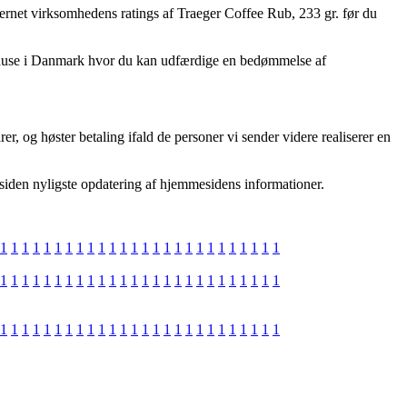
ternet virksomhedens ratings af Traeger Coffee Rub, 233 gr. før du
arehuse i Danmark hvor du kan udfærdige en bedømmelse af
, og høster betaling ifald de personer vi sender videre realiserer en
 siden nyligste opdatering af hjemmesidens informationer.
1
1
1
1
1
1
1
1
1
1
1
1
1
1
1
1
1
1
1
1
1
1
1
1
1
1
1
1
1
1
1
1
1
1
1
1
1
1
1
1
1
1
1
1
1
1
1
1
1
1
1
1
1
1
1
1
1
1
1
1
1
1
1
1
1
1
1
1
1
1
1
1
1
1
1
1
1
1