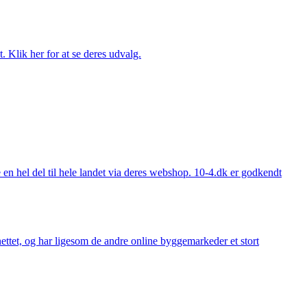
. Klik her for at se deres udvalg.
 hel del til hele landet via deres webshop. 10-4.dk er godkendt
ttet, og har ligesom de andre online byggemarkeder et stort