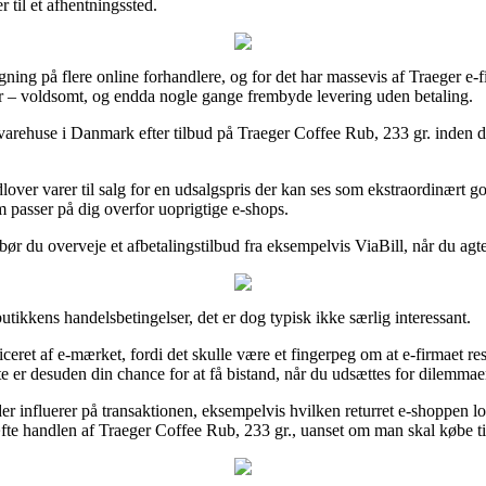
 til et afhentningssted.
ning på flere online forhandlere, og for det har massevis af Traeger e-f
nder – voldsomt, og endda nogle gange frembyde levering uden betaling.
net varehuse i Danmark efter tilbud på Traeger Coffee Rub, 233 gr. inden
ver varer til salg for en udsalgspris der kan ses som ekstraordinært go
m passer på dig overfor uoprigtige e-shops.
r du overveje et afbetalingstilbud fra eksempelvis ViaBill, når du agter
tikkens handelsbetingelser, det er dog typisk ikke særlig interessant.
eret af e-mærket, fordi det skulle være et fingerpeg om at e-firmaet re
tte er desuden din chance for at få bistand, når du udsættes for dilemmae
 der influerer på transaktionen, eksempelvis hvilken returret e-shoppen 
kræfte handlen af Traeger Coffee Rub, 233 gr., uanset om man skal købe t