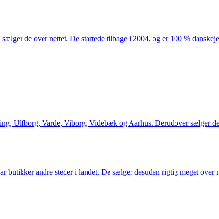
 sælger de over nettet. De startede tilbage i 2004, og er 100 % danskejet
ng, Ulfborg, Varde, Viborg, Videbæk og Aarhus. Derudover sælger de en
utikker andre steder i landet. De sælger desuden rigtig meget over ne