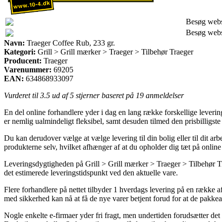
Besøg web
Besøg web
Navn:
Traeger Coffee Rub, 233 gr.
Kategori:
Grill > Grill mærker > Traeger > Tilbehør Traeger
Producent:
Traeger
Varenummer:
69205
EAN:
634868933097
Vurderet til
3.5
ud af 5 stjerner baseret på
19
anmeldelser
En del online forhandlere yder i dag en lang række forskellige leveri
er nemlig ualmindeligt fleksibel, samt desuden tilmed den prisbilligst
Du kan derudover vælge at vælge levering til din bolig eller til dit ar
produkterne selv, hvilket afhænger af at du opholder dig tæt på online
Leveringsdygtigheden på Grill > Grill mærker > Traeger > Tilbehør Trae
det estimerede leveringstidspunkt ved den aktuelle vare.
Flere forhandlere på nettet tilbyder 1 hverdags levering på en række 
med sikkerhed kan nå at få de nye varer betjent forud for at de pakkean
Nogle enkelte e-firmaer yder fri fragt, men undertiden forudsætter det