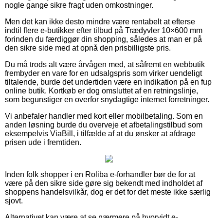
nogle gange sikre fragt uden omkostninger.
Men det kan ikke desto mindre være rentabelt at efterse
indtil flere e-butikker efter tilbud på Trædyvler 10×600 mm
forinden du færdiggør din shopping, således at man er på
den sikre side med at opnå den prisbilligste pris.
Du må trods alt være årvågen med, at såfremt en webbutik
frembyder en vare for en udsalgspris som virker uendeligt
tiltalende, burde det undertiden være en indikation på en fup
online butik. Kortkøb er dog omsluttet af en retningslinje,
som begunstiger en overfor snydagtige internet forretninger.
Vi anbefaler handler med kort eller mobilbetaling. Som en
anden løsning burde du overveje et afbetalingstilbud som
eksempelvis ViaBill, i tilfælde af at du ønsker at afdrage
prisen ude i fremtiden.
Inden folk shopper i en Roliba e-forhandler bør de for at
være på den sikre side gøre sig bekendt med indholdet af
shoppens handelsvilkår, dog er det for det meste ikke særlig
sjovt.
Alternativet kan være at se nærmere på hvorvidt e-