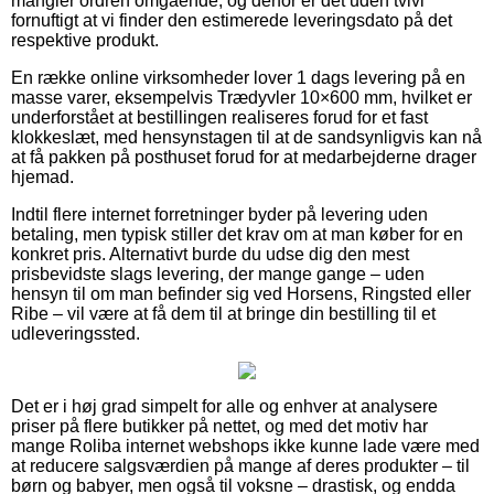
mangler ordren omgående, og derfor er det uden tvivl
fornuftigt at vi finder den estimerede leveringsdato på det
respektive produkt.
En række online virksomheder lover 1 dags levering på en
masse varer, eksempelvis Trædyvler 10×600 mm, hvilket er
underforstået at bestillingen realiseres forud for et fast
klokkeslæt, med hensynstagen til at de sandsynligvis kan nå
at få pakken på posthuset forud for at medarbejderne drager
hjemad.
Indtil flere internet forretninger byder på levering uden
betaling, men typisk stiller det krav om at man køber for en
konkret pris. Alternativt burde du udse dig den mest
prisbevidste slags levering, der mange gange – uden
hensyn til om man befinder sig ved Horsens, Ringsted eller
Ribe – vil være at få dem til at bringe din bestilling til et
udleveringssted.
Det er i høj grad simpelt for alle og enhver at analysere
priser på flere butikker på nettet, og med det motiv har
mange Roliba internet webshops ikke kunne lade være med
at reducere salgsværdien på mange af deres produkter – til
børn og babyer, men også til voksne – drastisk, og endda