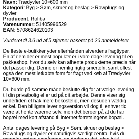
Navn:
Trædyvler 10×600 mm
Kategori:
Byg > Søm, skruer og beslag > Rawplugs og
dyvler
Producent:
Roliba
Varenummer:
51405996529
EAN:
5708624620103
Vurderet til
3.6
ud af 5 stjerner baseret på
26
anmeldelser
De fleste e-butikker yder efterhånden alverdens fragttyper.
En af dem der er mest populær er i vore dage levering til en
pakkeshop, hvor du selv kan afhente produkterne præcis når
det passer dig. Denne er nemlig rigtig smertefri, samt oftest
også den mest letkøbte form for fragt ved køb af Trædyvler
10×600 mm.
Du burde på samme måde beslutte dig for at vælge levering
til din privatbolig eller ud på dit arbejde. Denne viser sig
undertiden et hak mere bekostelig, men desuden vældig
enkel. Den billigste leveringsversion vil dog til enhver tid
være at hente varerne selv, men det beroer på at du har
bopæl med kort afstand til internet forretningens bopæl.
Antal dages levering på Byg > Søm, skruer og beslag >
Rawplugs og dyvler er naturligvis særligt central hvis du