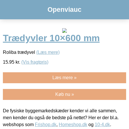
Openviauc
Trædyvler 10×600 mm
Roliba trædyvel
(Læs mere)
15.95
kr.
(Vis fragtpris)
Læs mere »
Køb nu »
De fysiske byggemarkedskæder kender vi alle sammen,
men kender du også de bedste på nettet? Her er der bl.a.
webshops som
Frishop.dk
,
Homeshop.dk
og
10-4.dk
.