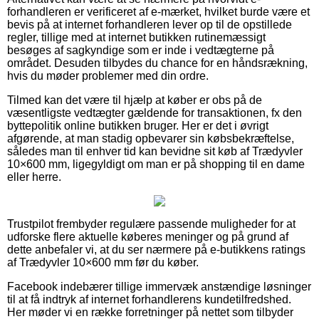
forhandleren er verificeret af e-mærket, hvilket burde være et
bevis på at internet forhandleren lever op til de opstillede
regler, tillige med at internet butikken rutinemæssigt
besøges af sagkyndige som er inde i vedtægterne på
området. Desuden tilbydes du chance for en håndsrækning,
hvis du møder problemer med din ordre.
Tilmed kan det være til hjælp at køber er obs på de
væsentligste vedtægter gældende for transaktionen, fx den
byttepolitik online butikken bruger. Her er det i øvrigt
afgørende, at man stadig opbevarer sin købsbekræftelse,
således man til enhver tid kan bevidne sit køb af Trædyvler
10×600 mm, ligegyldigt om man er på shopping til en dame
eller herre.
Trustpilot frembyder regulære passende muligheder for at
udforske flere aktuelle køberes meninger og på grund af
dette anbefaler vi, at du ser nærmere på e-butikkens ratings
af Trædyvler 10×600 mm før du køber.
Facebook indebærer tillige immervæk anstændige løsninger
til at få indtryk af internet forhandlerens kundetilfredshed.
Her møder vi en række forretninger på nettet som tilbyder