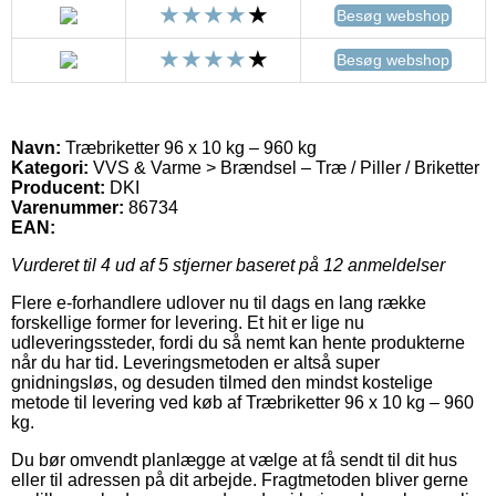
Besøg webshop
Besøg webshop
Navn:
Træbriketter 96 x 10 kg – 960 kg
Kategori:
VVS & Varme > Brændsel – Træ / Piller / Briketter
Producent:
DKI
Varenummer:
86734
EAN:
Vurderet til
4
ud af 5 stjerner baseret på
12
anmeldelser
Flere e-forhandlere udlover nu til dags en lang række
forskellige former for levering. Et hit er lige nu
udleveringssteder, fordi du så nemt kan hente produkterne
når du har tid. Leveringsmetoden er altså super
gnidningsløs, og desuden tilmed den mindst kostelige
metode til levering ved køb af Træbriketter 96 x 10 kg – 960
kg.
Du bør omvendt planlægge at vælge at få sendt til dit hus
eller til adressen på dit arbejde. Fragtmetoden bliver gerne