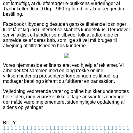
det fornuftigt, at du eftersøger e-butikkens vurderinger af
Træbriketter 96 x 10 kg – 960 kg forud for at du lægger din
bestilling.
Facebook tilbyder dig desuden ganske tiltalende løsninger
til at få et kig ind i internet selskabets kundefokus. Derudover
ser vi faktisk e-handler som tilbyder folk at udfærdige en
anmeldelse af deres køb, som lige så vel må bruges til
afvejning af tilfredsheden hos kunderne.
Vores hjemmeside er finansieret ved hjælp af reklamer. Vi
arbejder tæt sammen med en lang række online
virksomheder og præsenterer forretningernes tilbud, og
modtager betaling såfremt du fuldfører en transaktion.
Vejledning vedrørende varer og online butikker understøttes
hele tiden, men vi ønsker ikke at tage ansvar for ændringer
der måtte være implementeret siden nyligste opdatering af
sidens oplysninger.
BITLY:
1
1
1
1
1
1
1
1
1
1
1
1
1
1
1
1
1
1
1
1
1
1
1
1
1
1
1
1
1
1
1
1
1