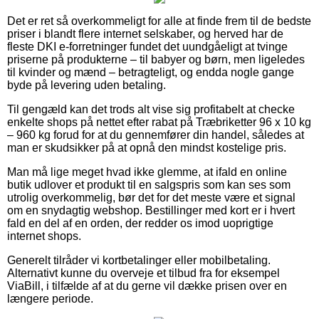
Det er ret så overkommeligt for alle at finde frem til de bedste
priser i blandt flere internet selskaber, og herved har de
fleste DKI e-forretninger fundet det uundgåeligt at tvinge
priserne på produkterne – til babyer og børn, men ligeledes
til kvinder og mænd – betragteligt, og endda nogle gange
byde på levering uden betaling.
Til gengæld kan det trods alt vise sig profitabelt at checke
enkelte shops på nettet efter rabat på Træbriketter 96 x 10 kg
– 960 kg forud for at du gennemfører din handel, således at
man er skudsikker på at opnå den mindst kostelige pris.
Man må lige meget hvad ikke glemme, at ifald en online
butik udlover et produkt til en salgspris som kan ses som
utrolig overkommelig, bør det for det meste være et signal
om en snydagtig webshop. Bestillinger med kort er i hvert
fald en del af en orden, der redder os imod uoprigtige
internet shops.
Generelt tilråder vi kortbetalinger eller mobilbetaling.
Alternativt kunne du overveje et tilbud fra for eksempel
ViaBill, i tilfælde af at du gerne vil dække prisen over en
længere periode.