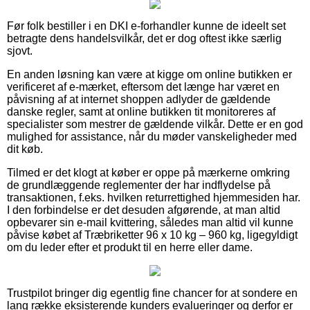
Før folk bestiller i en DKI e-forhandler kunne de ideelt set
betragte dens handelsvilkår, det er dog oftest ikke særlig
sjovt.
En anden løsning kan være at kigge om online butikken er
verificeret af e-mærket, eftersom det længe har været en
påvisning af at internet shoppen adlyder de gældende
danske regler, samt at online butikken tit monitoreres af
specialister som mestrer de gældende vilkår. Dette er en god
mulighed for assistance, når du møder vanskeligheder med
dit køb.
Tilmed er det klogt at køber er oppe på mærkerne omkring
de grundlæggende reglementer der har indflydelse på
transaktionen, f.eks. hvilken returrettighed hjemmesiden har.
I den forbindelse er det desuden afgørende, at man altid
opbevarer sin e-mail kvittering, således man altid vil kunne
påvise købet af Træbriketter 96 x 10 kg – 960 kg, ligegyldigt
om du leder efter et produkt til en herre eller dame.
Trustpilot bringer dig egentlig fine chancer for at sondere en
lang række eksisterende kunders evalueringer og derfor er