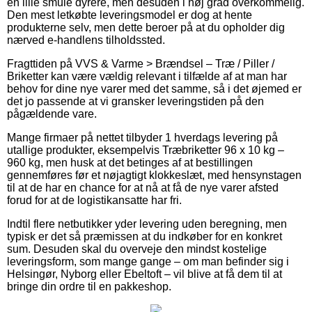
en lille smule dyrere, men desuden i høj grad overkommelig.
Den mest letkøbte leveringsmodel er dog at hente
produkterne selv, men dette beroer på at du opholder dig
nærved e-handlens tilholdssted.
Fragttiden på VVS & Varme > Brændsel – Træ / Piller /
Briketter kan være vældig relevant i tilfælde af at man har
behov for dine nye varer med det samme, så i det øjemed er
det jo passende at vi gransker leveringstiden på den
pågældende vare.
Mange firmaer på nettet tilbyder 1 hverdags levering på
utallige produkter, eksempelvis Træbriketter 96 x 10 kg –
960 kg, men husk at det betinges af at bestillingen
gennemføres før et nøjagtigt klokkeslæt, med hensynstagen
til at de har en chance for at nå at få de nye varer afsted
forud for at de logistikansatte har fri.
Indtil flere netbutikker yder levering uden beregning, men
typisk er det så præmissen at du indkøber for en konkret
sum. Desuden skal du overveje den mindst kostelige
leveringsform, som mange gange – om man befinder sig i
Helsingør, Nyborg eller Ebeltoft – vil blive at få dem til at
bringe din ordre til en pakkeshop.