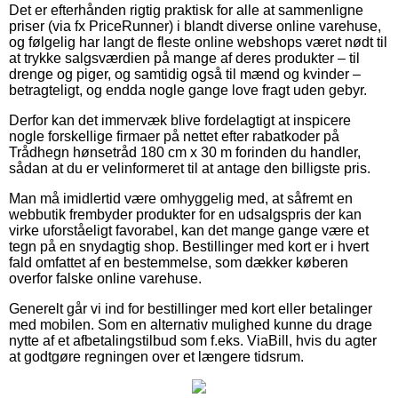
Det er efterhånden rigtig praktisk for alle at sammenligne
priser (via fx PriceRunner) i blandt diverse online varehuse,
og følgelig har langt de fleste online webshops været nødt til
at trykke salgsværdien på mange af deres produkter – til
drenge og piger, og samtidig også til mænd og kvinder –
betragteligt, og endda nogle gange love fragt uden gebyr.
Derfor kan det immervæk blive fordelagtigt at inspicere
nogle forskellige firmaer på nettet efter rabatkoder på
Trådhegn hønsetråd 180 cm x 30 m forinden du handler,
sådan at du er velinformeret til at antage den billigste pris.
Man må imidlertid være omhyggelig med, at såfremt en
webbutik frembyder produkter for en udsalgspris der kan
virke uforståeligt favorabel, kan det mange gange være et
tegn på en snydagtig shop. Bestillinger med kort er i hvert
fald omfattet af en bestemmelse, som dækker køberen
overfor falske online varehuse.
Generelt går vi ind for bestillinger med kort eller betalinger
med mobilen. Som en alternativ mulighed kunne du drage
nytte af et afbetalingstilbud som f.eks. ViaBill, hvis du agter
at godtgøre regningen over et længere tidsrum.