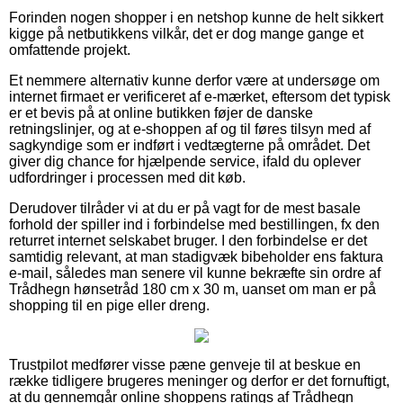
Forinden nogen shopper i en netshop kunne de helt sikkert
kigge på netbutikkens vilkår, det er dog mange gange et
omfattende projekt.
Et nemmere alternativ kunne derfor være at undersøge om
internet firmaet er verificeret af e-mærket, eftersom det typisk
er et bevis på at online butikken føjer de danske
retningslinjer, og at e-shoppen af og til føres tilsyn med af
sagkyndige som er indført i vedtægterne på området. Det
giver dig chance for hjælpende service, ifald du oplever
udfordringer i processen med dit køb.
Derudover tilråder vi at du er på vagt for de mest basale
forhold der spiller ind i forbindelse med bestillingen, fx den
returret internet selskabet bruger. I den forbindelse er det
samtidig relevant, at man stadigvæk bibeholder ens faktura
e-mail, således man senere vil kunne bekræfte sin ordre af
Trådhegn hønsetråd 180 cm x 30 m, uanset om man er på
shopping til en pige eller dreng.
Trustpilot medfører visse pæne genveje til at beskue en
række tidligere brugeres meninger og derfor er det fornuftigt,
at du gennemgår online shoppens ratings af Trådhegn