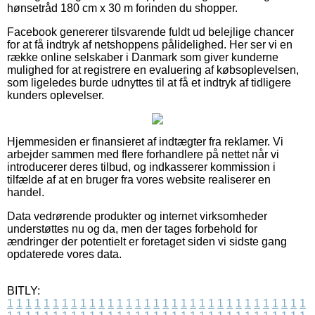
hønsetråd 180 cm x 30 m forinden du shopper.
Facebook genererer tilsvarende fuldt ud belejlige chancer
for at få indtryk af netshoppens pålidelighed. Her ser vi en
række online selskaber i Danmark som giver kunderne
mulighed for at registrere en evaluering af købsoplevelsen,
som ligeledes burde udnyttes til at få et indtryk af tidligere
kunders oplevelser.
Hjemmesiden er finansieret af indtægter fra reklamer. Vi
arbejder sammen med flere forhandlere på nettet når vi
introducerer deres tilbud, og indkasserer kommission i
tilfælde af at en bruger fra vores website realiserer en
handel.
Data vedrørende produkter og internet virksomheder
understøttes nu og da, men der tages forbehold for
ændringer der potentielt er foretaget siden vi sidste gang
opdaterede vores data.
BITLY:
1
1
1
1
1
1
1
1
1
1
1
1
1
1
1
1
1
1
1
1
1
1
1
1
1
1
1
1
1
1
1
1
1