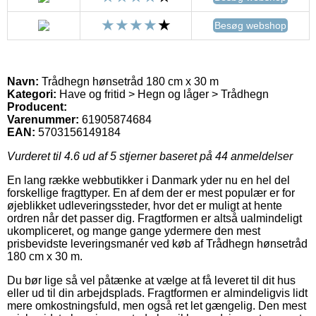
Besøg webshop
Navn:
Trådhegn hønsetråd 180 cm x 30 m
Kategori:
Have og fritid > Hegn og låger > Trådhegn
Producent:
Varenummer:
61905874684
EAN:
5703156149184
Vurderet til
4.6
ud af 5 stjerner baseret på
44
anmeldelser
En lang række webbutikker i Danmark yder nu en hel del
forskellige fragttyper. En af dem der er mest populær er for
øjeblikket udleveringssteder, hvor det er muligt at hente
ordren når det passer dig. Fragtformen er altså ualmindeligt
ukompliceret, og mange gange ydermere den mest
prisbevidste leveringsmanér ved køb af Trådhegn hønsetråd
180 cm x 30 m.
Du bør lige så vel påtænke at vælge at få leveret til dit hus
eller ud til din arbejdsplads. Fragtformen er almindeligvis lidt
mere omkostningsfuld, men også ret let gængelig. Den mest