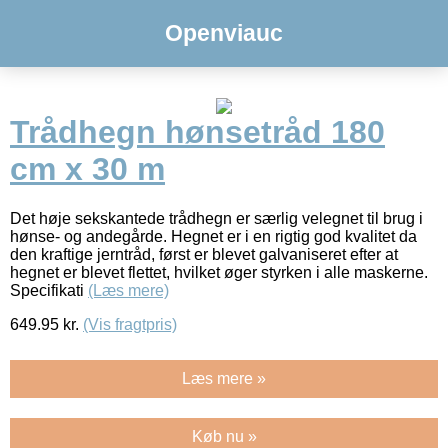
Openviauc
Trådhegn hønsetråd 180
cm x 30 m
Det høje sekskantede trådhegn er særlig velegnet til brug i
hønse- og andegårde. Hegnet er i en rigtig god kvalitet da
den kraftige jerntråd, først er blevet galvaniseret efter at
hegnet er blevet flettet, hvilket øger styrken i alle maskerne.
Specifikati
(Læs mere)
649.95
kr.
(Vis fragtpris)
Læs mere »
Køb nu »