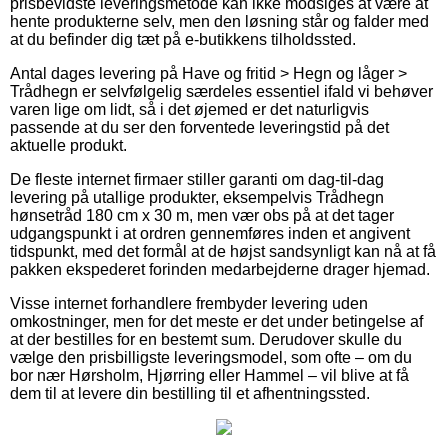
prisbevidste leveringsmetode kan ikke modsiges at være at
hente produkterne selv, men den løsning står og falder med
at du befinder dig tæt på e-butikkens tilholdssted.
Antal dages levering på Have og fritid > Hegn og låger >
Trådhegn er selvfølgelig særdeles essentiel ifald vi behøver
varen lige om lidt, så i det øjemed er det naturligvis
passende at du ser den forventede leveringstid på det
aktuelle produkt.
De fleste internet firmaer stiller garanti om dag-til-dag
levering på utallige produkter, eksempelvis Trådhegn
hønsetråd 180 cm x 30 m, men vær obs på at det tager
udgangspunkt i at ordren gennemføres inden et angivent
tidspunkt, med det formål at de højst sandsynligt kan nå at få
pakken ekspederet forinden medarbejderne drager hjemad.
Visse internet forhandlere frembyder levering uden
omkostninger, men for det meste er det under betingelse af
at der bestilles for en bestemt sum. Derudover skulle du
vælge den prisbilligste leveringsmodel, som ofte – om du
bor nær Hørsholm, Hjørring eller Hammel – vil blive at få
dem til at levere din bestilling til et afhentningssted.