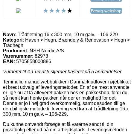
Besøg webshop
Navn:
Trådfletning 16 x 300 mm, 10 m galv. – 106-229
Kategori:
Haven > Hegn, Brændely & Renovation > Hegn >
Trådhegn
Producent:
NSH Nordic A/S
Varenummer:
82973
EAN:
5705858000886
Vurderet til
4.1
ud af 5 stjerner baseret på
5
anmeldelser
Temmelig mange webbutikker i Danmark udlover i øjeblikket
et bredt udvalg af leveringsmetoder. En af de mest anvendte
er lige nu at få afleveret pakken hos en pakkeshop, fordi du
så nemt kan hente pakken når der er mulighed for det.
Denne er jo i høj grad overkommelig, samt desuden tillige
den billigste metode til levering ved køb af Trådfletning 16 x
300 mm, 10 m galv. – 106-229.
Du kunne omvendt forsøge at få varerne sendt til din
privatbolig eller ud på din arbejdsplads. Leveringsmetoden