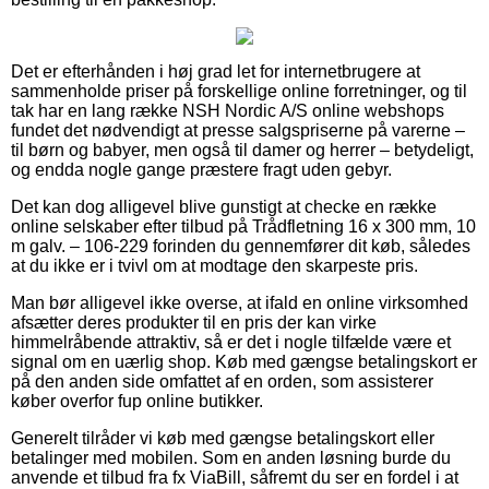
Det er efterhånden i høj grad let for internetbrugere at
sammenholde priser på forskellige online forretninger, og til
tak har en lang række NSH Nordic A/S online webshops
fundet det nødvendigt at presse salgspriserne på varerne –
til børn og babyer, men også til damer og herrer – betydeligt,
og endda nogle gange præstere fragt uden gebyr.
Det kan dog alligevel blive gunstigt at checke en række
online selskaber efter tilbud på Trådfletning 16 x 300 mm, 10
m galv. – 106-229 forinden du gennemfører dit køb, således
at du ikke er i tvivl om at modtage den skarpeste pris.
Man bør alligevel ikke overse, at ifald en online virksomhed
afsætter deres produkter til en pris der kan virke
himmelråbende attraktiv, så er det i nogle tilfælde være et
signal om en uærlig shop. Køb med gængse betalingskort er
på den anden side omfattet af en orden, som assisterer
køber overfor fup online butikker.
Generelt tilråder vi køb med gængse betalingskort eller
betalinger med mobilen. Som en anden løsning burde du
anvende et tilbud fra fx ViaBill, såfremt du ser en fordel i at