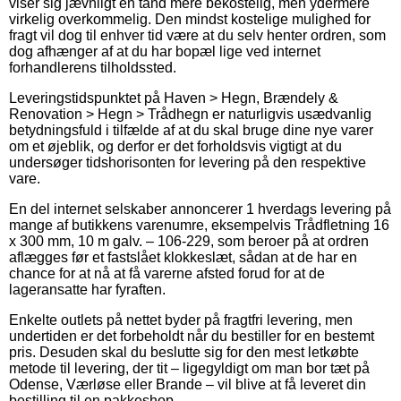
viser sig jævnligt en tand mere bekostelig, men ydermere
virkelig overkommelig. Den mindst kostelige mulighed for
fragt vil dog til enhver tid være at du selv henter ordren, som
dog afhænger af at du har bopæl lige ved internet
forhandlerens tilholdssted.
Leveringstidspunktet på Haven > Hegn, Brændely &
Renovation > Hegn > Trådhegn er naturligvis usædvanlig
betydningsfuld i tilfælde af at du skal bruge dine nye varer
om et øjeblik, og derfor er det forholdsvis vigtigt at du
undersøger tidshorisonten for levering på den respektive
vare.
En del internet selskaber annoncerer 1 hverdags levering på
mange af butikkens varenumre, eksempelvis Trådfletning 16
x 300 mm, 10 m galv. – 106-229, som beroer på at ordren
aflægges før et fastslået klokkeslæt, sådan at de har en
chance for at nå at få varerne afsted forud for at de
lageransatte har fyraften.
Enkelte outlets på nettet byder på fragtfri levering, men
undertiden er det forbeholdt når du bestiller for en bestemt
pris. Desuden skal du beslutte sig for den mest letkøbte
metode til levering, der tit – ligegyldigt om man bor tæt på
Odense, Værløse eller Brande – vil blive at få leveret din
bestilling til en pakkeshop.