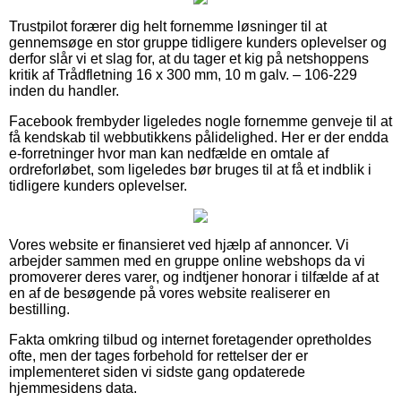
Trustpilot forærer dig helt fornemme løsninger til at
gennemsøge en stor gruppe tidligere kunders oplevelser og
derfor slår vi et slag for, at du tager et kig på netshoppens
kritik af Trådfletning 16 x 300 mm, 10 m galv. – 106-229
inden du handler.
Facebook frembyder ligeledes nogle fornemme genveje til at
få kendskab til webbutikkens pålidelighed. Her er der endda
e-forretninger hvor man kan nedfælde en omtale af
ordreforløbet, som ligeledes bør bruges til at få et indblik i
tidligere kunders oplevelser.
Vores website er finansieret ved hjælp af annoncer. Vi
arbejder sammen med en gruppe online webshops da vi
promoverer deres varer, og indtjener honorar i tilfælde af at
en af de besøgende på vores website realiserer en
bestilling.
Fakta omkring tilbud og internet foretagender opretholdes
ofte, men der tages forbehold for rettelser der er
implementeret siden vi sidste gang opdaterede
hjemmesidens data.