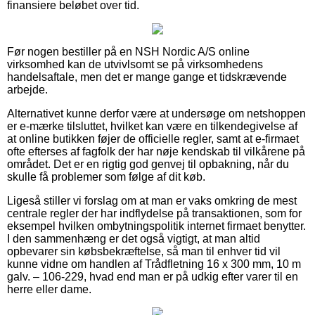
finansiere beløbet over tid.
Før nogen bestiller på en NSH Nordic A/S online
virksomhed kan de utvivlsomt se på virksomhedens
handelsaftale, men det er mange gange et tidskrævende
arbejde.
Alternativet kunne derfor være at undersøge om netshoppen
er e-mærke tilsluttet, hvilket kan være en tilkendegivelse af
at online butikken føjer de officielle regler, samt at e-firmaet
ofte efterses af fagfolk der har nøje kendskab til vilkårene på
området. Det er en rigtig god genvej til opbakning, når du
skulle få problemer som følge af dit køb.
Ligeså stiller vi forslag om at man er vaks omkring de mest
centrale regler der har indflydelse på transaktionen, som for
eksempel hvilken ombytningspolitik internet firmaet benytter.
I den sammenhæng er det også vigtigt, at man altid
opbevarer sin købsbekræftelse, så man til enhver tid vil
kunne vidne om handlen af Trådfletning 16 x 300 mm, 10 m
galv. – 106-229, hvad end man er på udkig efter varer til en
herre eller dame.