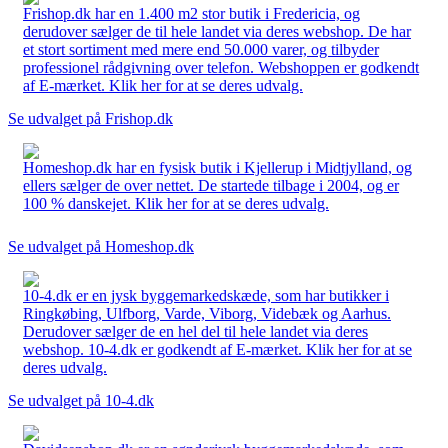
Frishop.dk har en 1.400 m2 stor butik i Fredericia, og
derudover sælger de til hele landet via deres webshop. De har
et stort sortiment med mere end 50.000 varer, og tilbyder
professionel rådgivning over telefon. Webshoppen er godkendt
af E-mærket. Klik her for at se deres udvalg.
Se udvalget på Frishop.dk
Homeshop.dk har en fysisk butik i Kjellerup i Midtjylland, og
ellers sælger de over nettet. De startede tilbage i 2004, og er
100 % danskejet. Klik her for at se deres udvalg.
Se udvalget på Homeshop.dk
10-4.dk er en jysk byggemarkedskæde, som har butikker i
Ringkøbing, Ulfborg, Varde, Viborg, Videbæk og Aarhus.
Derudover sælger de en hel del til hele landet via deres
webshop. 10-4.dk er godkendt af E-mærket. Klik her for at se
deres udvalg.
Se udvalget på 10-4.dk