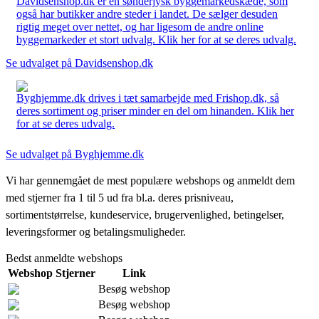
Davidsenshop.dk er en sønderjysk byggemarkedskæde, som
også har butikker andre steder i landet. De sælger desuden
rigtig meget over nettet, og har ligesom de andre online
byggemarkeder et stort udvalg. Klik her for at se deres udvalg.
Se udvalget på Davidsenshop.dk
Byghjemme.dk drives i tæt samarbejde med Frishop.dk, så
deres sortiment og priser minder en del om hinanden. Klik her
for at se deres udvalg.
Se udvalget på Byghjemme.dk
Vi har gennemgået de mest populære webshops og anmeldt dem
med stjerner fra 1 til 5 ud fra bl.a. deres prisniveau,
sortimentstørrelse, kundeservice, brugervenlighed, betingelser,
leveringsformer og betalingsmuligheder.
Bedst anmeldte webshops
Webshop
Stjerner
Link
Besøg webshop
Besøg webshop