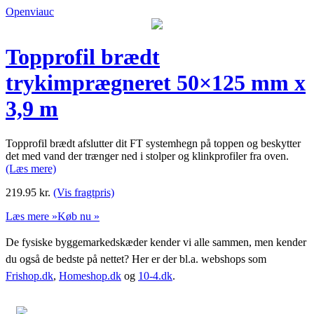
Openviauc
Topprofil brædt
trykimprægneret 50×125 mm x
3,9 m
Topprofil brædt afslutter dit FT systemhegn på toppen og beskytter
det med vand der trænger ned i stolper og klinkprofiler fra oven.
(Læs mere)
219.95
kr.
(Vis fragtpris)
Læs mere »
Køb nu »
De fysiske byggemarkedskæder kender vi alle sammen, men kender
du også de bedste på nettet? Her er der bl.a. webshops som
Frishop.dk
,
Homeshop.dk
og
10-4.dk
.