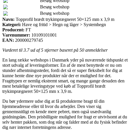
Besøg webshop
Besøg webshop
Besøg webshop
Navn:
Topprofil brædt trykimprægneret 50×125 mm x 3,9 m
Kategori:
Have og fritid > Hegn og låger > Systemhegn
Producent:
FT
Varenummer:
10109101001
EAN:
200000279745
Vurderet til
3.7
ud af 5 stjerner baseret på
50
anmeldelser
En lang række webshops i Danmark yder på nuværende tidspunkt et
stort udvalg af leveringsformer. En af de mest benyttede er nu om
stunder afhentningssteder, fordi det så er super fleksibelt for dig at
kunne hente dine nye produkter når der er mulighed for det.
Fragttypen er nemlig ekstremt smart, og mange gange desuden den
mest betalelige leveringstype ved køb af Topprofil brædt
trykimprægneret 50×125 mm x 3,9 m.
Du bør ydermere udse dig at få produkterne bragt til din
hjemmeadresse eller til hvor du arbejder. Den viser sig
gennemsnitligt en kende mere pebret, men også usædvanlig
gnidningsløs. Den prisbilligste mulighed for fragt er utvivlsomt at du
selv henter pakken, som dog står og falder med at du fysisk befinder
dig nær internet forretningens adresse.