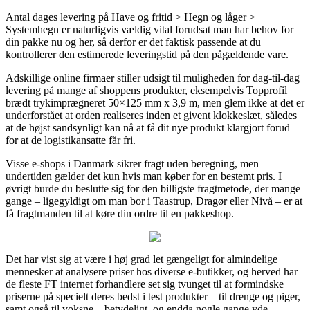
Antal dages levering på Have og fritid > Hegn og låger >
Systemhegn er naturligvis vældig vital forudsat man har behov for
din pakke nu og her, så derfor er det faktisk passende at du
kontrollerer den estimerede leveringstid på den pågældende vare.
Adskillige online firmaer stiller udsigt til muligheden for dag-til-dag
levering på mange af shoppens produkter, eksempelvis Topprofil
brædt trykimprægneret 50×125 mm x 3,9 m, men glem ikke at det er
underforstået at orden realiseres inden et givent klokkeslæt, således
at de højst sandsynligt kan nå at få dit nye produkt klargjort forud
for at de logistikansatte får fri.
Visse e-shops i Danmark sikrer fragt uden beregning, men
undertiden gælder det kun hvis man køber for en bestemt pris. I
øvrigt burde du beslutte sig for den billigste fragtmetode, der mange
gange – ligegyldigt om man bor i Taastrup, Dragør eller Nivå – er at
få fragtmanden til at køre din ordre til en pakkeshop.
Det har vist sig at være i høj grad let gængeligt for almindelige
mennesker at analysere priser hos diverse e-butikker, og herved har
de fleste FT internet forhandlere set sig tvunget til at formindske
priserne på specielt deres bedst i test produkter – til drenge og piger,
samt også til voksne – betydeligt, og endda nogle gange yde