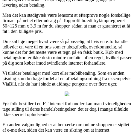
levering uden betaling.
Men det kan stadigvæk være lønsomt at efterprøve nogle forskellige
firmaer på nettet efter udsalg på Topprofil brædt trykimprægneret
50×125 mm x 3,9 m før du shopper, sådan at man er garanteret at få
fat i den billigste pris.
Du skal lige meget hvad være så påpasselig, at hvis en e-forhandler
udbyder en vare til en pris som er ubegribelig overkommelig, så
kunne det for det meste være et tegn på en falsk butik. Køb med
betalingskort er ikke desto mindre omfattet af en regel, hvilket passer
på dig som køber imod svindlende internet forhandlere.
Vi tilråder betalinger med kort eller mobilbetaling. Som en anden
løsning kan du drage fordel af en afbetalingsordning fra eksempelvis
ViaBill, når du har i sinde at afdrage pengene over flere uger.
Før folk bestiller i en FT internet forhandler kan man i virkeligheden
tage stilling til deres handelsbetingelser, det er dog i mange tilfælde
ikke specielt ophidsende.
En anden valgmulighed er at bemærke om online shoppen er støttet
af e-mærket, siden det kan være en sikring om at internet