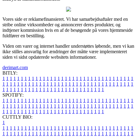
Vores side er reklamefinansieret. Vi har samarbejdsaftaler med en
stribe online virksomheder og annoncerer deres produkter, og
indtjener kommission hvis en af de besøgende på vores hjemmeside
fuldfører en bestilling.
Viden om varer og internet handler understøttes løbende, men vi kan
ikke stilles ansvarlig for ændringer der måtte være implementeret
siden vi sidst opdaterede websitets informationer.
derimart.com
BITLY:
1
1
1
1
1
1
1
1
1
1
1
1
1
1
1
1
1
1
1
1
1
1
1
1
1
1
1
1
1
1
1
1
1
1
1
1
1
1
1
1
1
1
1
1
1
1
1
1
1
1
1
1
1
1
1
1
1
1
1
1
1
1
1
1
1
1
1
1
1
1
1
1
1
1
1
1
1
1
1
1
1
1
1
1
1
1
1
1
1
1
1
1
1
1
1
1
1
1
1
1
SPOTIFY:
1
1
1
1
1
1
1
1
1
1
1
1
1
1
1
1
1
1
1
1
1
1
1
1
1
1
1
1
1
1
1
1
1
1
1
1
1
1
1
1
1
1
1
1
1
1
1
1
1
1
1
1
1
1
1
1
1
1
1
1
1
1
1
1
1
1
1
1
1
1
1
1
1
1
1
1
1
1
1
1
1
1
1
1
1
1
1
1
1
1
1
1
1
1
1
1
1
1
1
1
CUTTLY BIO:
1
1
1
1
1
1
1
1
1
1
1
1
1
1
1
1
1
1
1
1
1
1
1
1
1
1
1
1
1
1
1
1
1
1
1
1
1
1
1
1
1
1
1
1
1
1
1
1
1
1
1
1
1
1
1
1
1
1
1
1
1
1
1
1
1
1
1
1
1
1
1
1
1