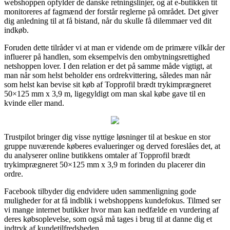
webshoppen opfylder de danske retningslinjer, og at e-butikken tit
monitoreres af fagmænd der forstår reglerne på området. Det giver
dig anledning til at få bistand, når du skulle få dilemmaer ved dit
indkøb.
Foruden dette tilråder vi at man er vidende om de primære vilkår der
influerer på handlen, som eksempelvis den ombytningsrettighed
netshoppen lover. I den relation er det på samme måde vigtigt, at
man når som helst beholder ens ordrekvittering, således man når
som helst kan bevise sit køb af Topprofil brædt trykimprægneret
50×125 mm x 3,9 m, ligegyldigt om man skal købe gave til en
kvinde eller mand.
Trustpilot bringer dig visse nyttige løsninger til at beskue en stor
gruppe nuværende køberes evalueringer og derved foreslåes det, at
du analyserer online butikkens omtaler af Topprofil brædt
trykimprægneret 50×125 mm x 3,9 m forinden du placerer din
ordre.
Facebook tilbyder dig endvidere uden sammenligning gode
muligheder for at få indblik i webshoppens kundefokus. Tilmed ser
vi mange internet butikker hvor man kan nedfælde en vurdering af
deres købsoplevelse, som også må tages i brug til at danne dig et
indtryk af kundetilfredsheden.