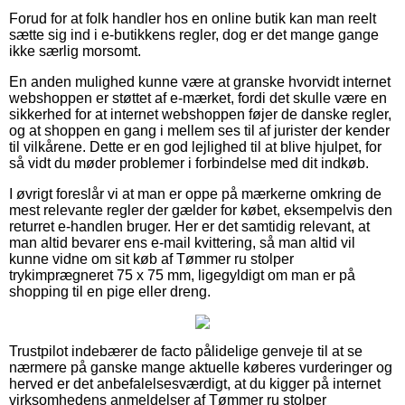
Forud for at folk handler hos en online butik kan man reelt
sætte sig ind i e-butikkens regler, dog er det mange gange
ikke særlig morsomt.
En anden mulighed kunne være at granske hvorvidt internet
webshoppen er støttet af e-mærket, fordi det skulle være en
sikkerhed for at internet webshoppen føjer de danske regler,
og at shoppen en gang i mellem ses til af jurister der kender
til vilkårene. Dette er en god lejlighed til at blive hjulpet, for
så vidt du møder problemer i forbindelse med dit indkøb.
I øvrigt foreslår vi at man er oppe på mærkerne omkring de
mest relevante regler der gælder for købet, eksempelvis den
returret e-handlen bruger. Her er det samtidig relevant, at
man altid bevarer ens e-mail kvittering, så man altid vil
kunne vidne om sit køb af Tømmer ru stolper
trykimprægneret 75 x 75 mm, ligegyldigt om man er på
shopping til en pige eller dreng.
Trustpilot indebærer de facto pålidelige genveje til at se
nærmere på ganske mange aktuelle køberes vurderinger og
herved er det anbefalelsesværdigt, at du kigger på internet
virksomhedens anmeldelser af Tømmer ru stolper