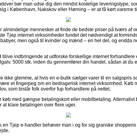
udover bør man udse dig den mindst kostelige leveringstype, som 
ig i København, Nakskov eller Hørning – er at få kørt varerne t
or almindelige mennesker at finde de bedste priser på tværs af onl
ste Tjep internet virksomheder fundet det nødvendigt at formin
g babyer, men også til kvinder og mænd – en hel del, og endda n
id blive indbringende at udforske forskellige internet forhandlere
lgalv. 5000 stk. inden du gennemfører din handel, sådan at du e
 ikke glemme, at hvis en e-butik sælger varer til en salgspris
være et fingerpeg om en bedragerisk internet virksomhed. Køb m
lov, som bistår folk overfor fup forhandlere på nettet.
for køb med gængse betalingskort eller mobilbetaling. Alternativt 
er at klare betalingen over flere uger.
 en Tjep e-handler behøver man i og for sig granske shoppens 
ejde.