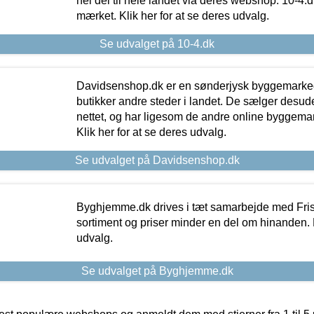
hel del til hele landet via deres webshop. 10-4.d
mærket. Klik her for at se deres udvalg.
Se udvalget på 10-4.dk
Davidsenshop.dk er en sønderjysk byggemark
butikker andre steder i landet. De sælger desud
nettet, og har ligesom de andre online byggemar
Klik her for at se deres udvalg.
Se udvalget på Davidsenshop.dk
Byghjemme.dk drives i tæt samarbejde med Fris
sortiment og priser minder en del om hinanden. K
udvalg.
Se udvalget på Byghjemme.dk