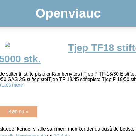
Openviauc
Tjep TF18 stif
5000 stk.
 stifter til stifte pistoler.Kan benyttes i:Tjep P TF-18/30 E sti
/50 GAS 2G stiftepistolTjep TF-18/45 stiftepistolTjep F-18/50 st
(Læs mere)
Køb nu »
kæder kender vi alle sammen, men kender du også de bedste p