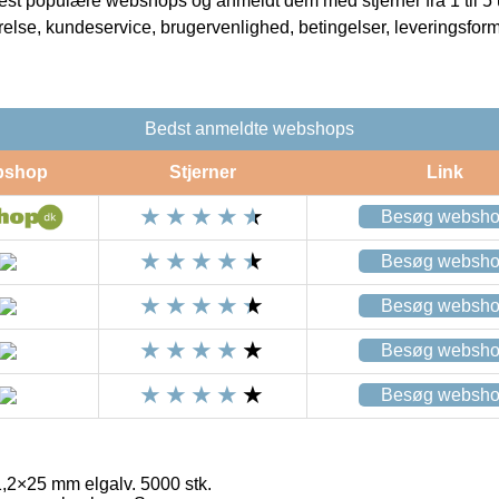
t populære webshops og anmeldt dem med stjerner fra 1 til 5 ud
rrelse, kundeservice, brugervenlighed, betingelser, leveringsfor
Bedst anmeldte webshops
bshop
Stjerner
Link
Besøg websh
Besøg websh
Besøg websh
Besøg websh
Besøg websh
1,2×25 mm elgalv. 5000 stk.