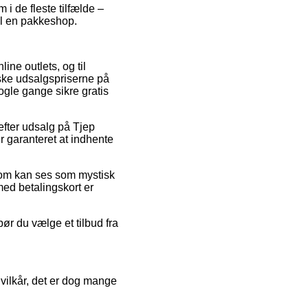
i de fleste tilfælde –
il en pakkeshop.
ine outlets, og til
dske udsalgspriserne på
ogle gange sikre gratis
 efter udsalg på Tjep
r garanteret at indhente
 som kan ses som mystisk
ed betalingskort er
bør du vælge et tilbud fra
vilkår, det er dog mange