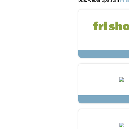
bl.a. webshops som
Fris