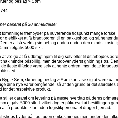
ruer og beslag > Søm
8744
rner baseret på
30
anmeldelser
 forretninger frembyder på nuværende tidspunkt mange forskelli
or øjeblikket at få bragt ordren til en pakkeshop, og så henter 
et. Den er altså vældig simpel, og endda endda den mindst kostel
25 mm elgalv. 5000 stk..
 at vælge at få udbragt hjem til dig selv eller til dit arbejdes a
et hak mindre prisbillig, men derudover yderst gnidningsløs. Den
 de fleste tilfælde være selv at hente ordren, men dette forudsæt
oldssted.
 Byg > Søm, skruer og beslag > Søm kan vise sig at være ualmi
ruge dine nye varer omgående, så af den grund er det særdeles es
 for det respektive produkt.
et stiller garanti om levering på næste hverdag på deres primær
mm elgalv. 5000 stk., hvilket dog er påkrævet at bestillingen gen
å at få produktet klar inden logistikpersonalet drager hjemad.
ebshops byder på fragt uden omkostninger, men undertiden afkræ