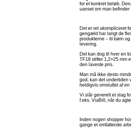
for et konkret beløb. Der
uanset om man befinder s
Det er ret ukompliceret f
gengæld har langt de fle
produkterne – til børn o
levering.
Det kan dog til hver en t
TF18 stifter 1,2×25 mm e
den laveste pris.
Man må ikke desto mindre
god, kan det undertiden 
heldigvis omsluttet af en 
Vi slår generelt et slag 
f.eks. ViaBill, når du agt
Inden nogen shopper hos
gange et omfattende arb