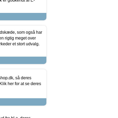
k er godkendt af E-
edskæde, som også har
en rigtig meget over
keder et stort udvalg.
hop.dk, så deres
lik her for at se deres