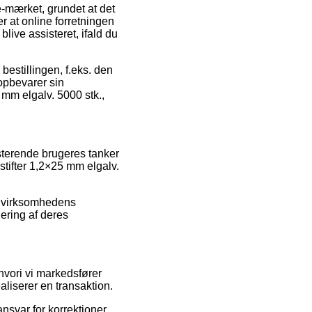
-mærket, grundet at det
er at online forretningen
blive assisteret, ifald du
 bestillingen, f.eks. den
opbevarer sin
 mm elgalv. 5000 stk.,
isterende brugeres tanker
 stifter 1,2×25 mm elgalv.
ne virksomhedens
ering af deres
hvori vi markedsfører
aliserer en transaktion.
nsvar for korrektioner