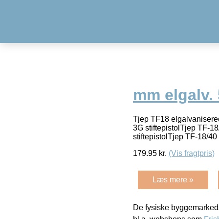
mm elgalv. 
Tjep TF18 elgalvaniserede
3G stiftepistolTjep TF-18
stiftepistolTjep TF-18/40
179.95
kr.
(Vis fragtpris)
Læs mere »
De fysiske byggemarkeds