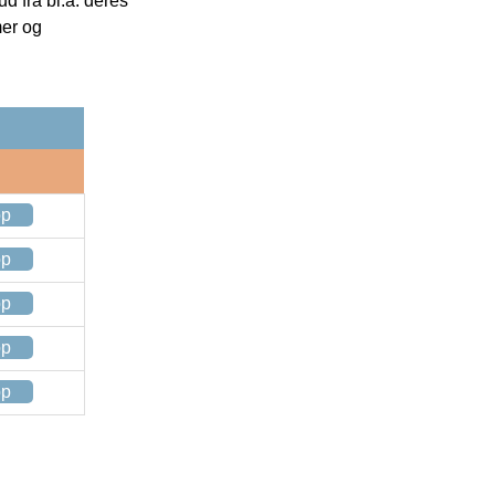
 fra bl.a. deres
mer og
op
op
op
op
op