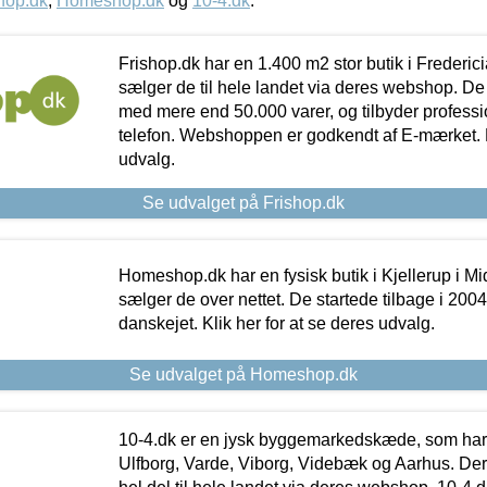
hop.dk
,
Homeshop.dk
og
10-4.dk
.
Frishop.dk har en 1.400 m2 stor butik i Frederic
sælger de til hele landet via deres webshop. De h
med mere end 50.000 varer, og tilbyder professi
telefon. Webshoppen er godkendt af E-mærket. Kl
udvalg.
Se udvalget på Frishop.dk
Homeshop.dk har en fysisk butik i Kjellerup i Mid
sælger de over nettet. De startede tilbage i 200
danskejet. Klik her for at se deres udvalg.
Se udvalget på Homeshop.dk
10-4.dk er en jysk byggemarkedskæde, som har 
Ulfborg, Varde, Viborg, Videbæk og Aarhus. De