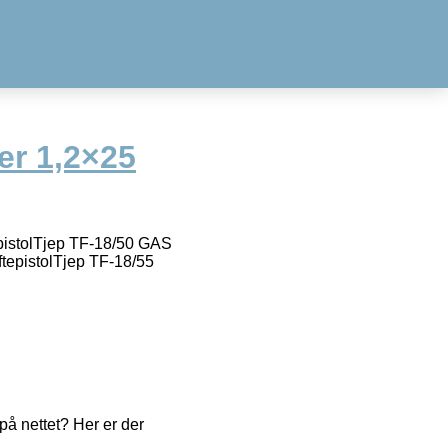
ter 1,2×25
ftepistolTjep TF-18/50 GAS
iftepistolTjep TF-18/55
å nettet? Her er der