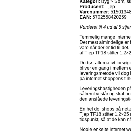
Kategori:
Byg > Søm, sk
Producent:
Tjep
Varenummer:
5150134
EAN:
5702558420259
Vurderet til
4
ud af 5 stje
Temmelig mange internet
Det mest almindelige er f
vare når der er tid til d
af Tjep TF18 stifter 1,2×
Du bør alternativt forsøge
bliver en gang i mellem 
leveringsmetode vil dog i
på internet shoppens tilh
Leveringshastigheden på
såfremt vi står og skal b
den anslåede leveringstid
En hel del shops på nett
Tjep TF18 stifter 1,2×25 
tidspunkt, så at de kan n
Nogle enkelte internet w