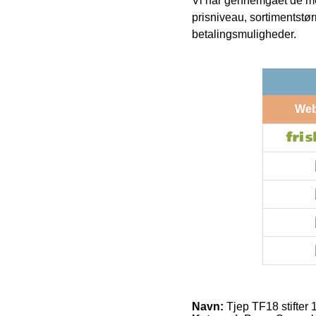
Vi har gennemgået de mes
prisniveau, sortimentstø
betalingsmuligheder.
We
Navn:
Tjep TF18 stifter 