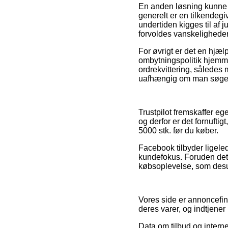
En anden løsning kunne d
generelt er en tilkendegiv
undertiden kigges til af j
forvoldes vanskeligheder
For øvrigt er det en hjælp
ombytningspolitik hjemme
ordrekvittering, således 
uafhængig om man søger p
Trustpilot fremskaffer eg
og derfor er det fornufti
5000 stk. før du køber.
Facebook tilbyder ligele
kundefokus. Foruden det 
købsoplevelse, som desud
Vores side er annoncefin
deres varer, og indtjener
Data om tilbud og interne