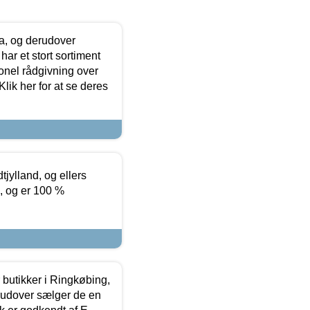
ia, og derudover
ar et stort sortiment
onel rådgivning over
ik her for at se deres
tjylland, og ellers
4, og er 100 %
butikker i Ringkøbing,
rudover sælger de en