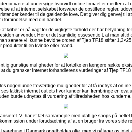
erfor være at undersøge hvorvidt online firmaet er medlem af e
else af at internet selskabet forsvarer de opstillede regler, udov
urister der kender til de gældende love. Det giver dig genvej til at 
 i forbindelse med din handel.
 at køber er på vagt for de vigtigste forhold der har betydning for
siden anvender. Her er det samtidig essesentielt, at man altid 
man senere vil kunne bevidne ordren af Tjep TF18 stifter 1,2×25
rodukter til en kvinde eller mand.
entlig gunstige muligheder for at fortolke en længere række eks
gt, at du gransker internet forhandlerens vurderinger af Tjep TF18
des nogenlunde troværdige muligheder for at få indtryk af onli
ses faktisk internet outlets hvor kunder kan frembringe en evalu
en burde udnyttes til vurdering af tilfredsheden hos kunderne.
ansieret. Vi har et tæt samarbejde med utallige shops på nettet 
 kommission under forudsætning af at en bruger fra vores side re
t varehuse i Danmark opretholdes ofte, men vi påtager os intet a