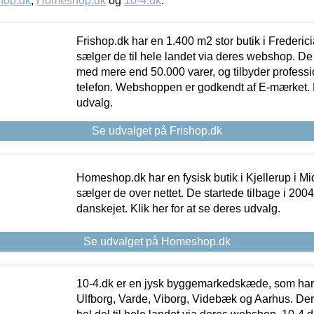
hop.dk
,
Homeshop.dk
og
10-4.dk
.
Frishop.dk har en 1.400 m2 stor butik i Frederic
sælger de til hele landet via deres webshop. De h
med mere end 50.000 varer, og tilbyder professi
telefon. Webshoppen er godkendt af E-mærket. Kl
udvalg.
Se udvalget på Frishop.dk
Homeshop.dk har en fysisk butik i Kjellerup i Mid
sælger de over nettet. De startede tilbage i 200
danskejet. Klik her for at se deres udvalg.
Se udvalget på Homeshop.dk
10-4.dk er en jysk byggemarkedskæde, som har 
Ulfborg, Varde, Viborg, Videbæk og Aarhus. De