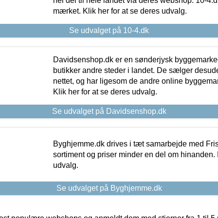
hel del til hele landet via deres webshop. 10-4.d
mærket. Klik her for at se deres udvalg.
Se udvalget på 10-4.dk
Davidsenshop.dk er en sønderjysk byggemark
butikker andre steder i landet. De sælger desud
nettet, og har ligesom de andre online byggemar
Klik her for at se deres udvalg.
Se udvalget på Davidsenshop.dk
Byghjemme.dk drives i tæt samarbejde med Fris
sortiment og priser minder en del om hinanden. K
udvalg.
Se udvalget på Byghjemme.dk