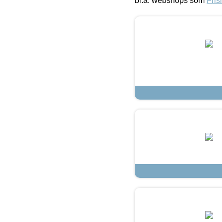
bl.a. webshops som
Fris