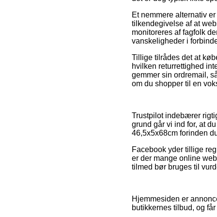
Et nemmere alternativ er
tilkendegivelse af at we
monitoreres af fagfolk de
vanskeligheder i forbind
Tillige tilrådes det at k
hvilken returrettighed inte
gemmer sin ordremail, så
om du shopper til en voks
Trustpilot indebærer rigt
grund går vi ind for, at 
46,5x5x68cm forinden du
Facebook yder tillige reg
er der mange online web
tilmed bør bruges til vurd
Hjemmesiden er annoncef
butikkernes tilbud, og få