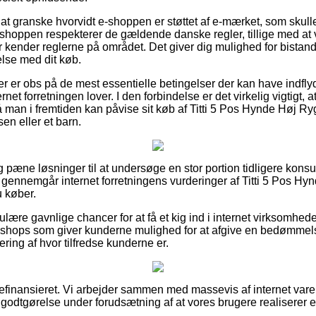
 at granske hvorvidt e-shoppen er støttet af e-mærket, som skul
bshoppen respekterer de gældende danske regler, tillige med at 
r kender reglerne på området. Det giver dig mulighed for bistand
else med dit køb.
øber er obs på de mest essentielle betingelser der kan have indfly
rnet forretningen lover. I den forbindelse er det virkelig vigtigt, a
 man i fremtiden kan påvise sit køb af Titti 5 Pos Hynde Høj R
en eller et barn.
ig pæne løsninger til at undersøge en stor portion tidligere kon
du gennemgår internet forretningens vurderinger af Titti 5 Pos H
 køber.
ulære gavnlige chancer for at få et kig ind i internet virksomhe
shops som giver kunderne mulighed for at afgive en bedømmels
ering af hvor tilfredse kunderne er.
inansieret. Vi arbejder sammen med massevis af internet vareh
r godtgørelse under forudsætning af at vores brugere realiserer e