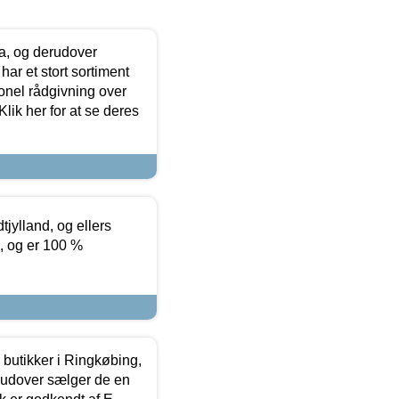
ia, og derudover
ar et stort sortiment
onel rådgivning over
ik her for at se deres
tjylland, og ellers
4, og er 100 %
butikker i Ringkøbing,
rudover sælger de en