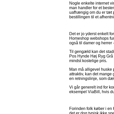
Nogle enkelte internet v
man handler for et beste
uafhængig om du er tæt på
bestillingen til et afhent
Det er jo yderst enkelt fo
Homeshop webshops funde
også til damer og herrer
Til gengæld kan det stadi
Pos Hynde Høj Ryg Grå – 4
mindst kostelige pris.
Man må alligevel huske på
attraktiv, kan det mange
en retningslinje, som dæk
Vi går generelt ind for ko
eksempel ViaBill, hvis d
Forinden folk køber i en 
det er dog typisk ikke sp