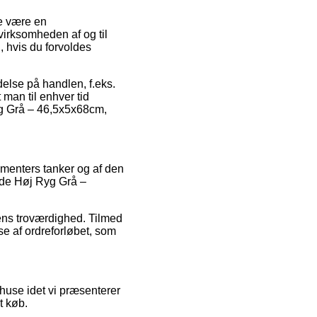
le være en
virksomheden af og til
, hvis du forvoldes
delse på handlen, f.eks.
t man til enhver tid
yg Grå – 46,5x5x68cm,
sumenters tanker og af den
ynde Høj Ryg Grå –
dens troværdighed. Tilmed
e af ordreforløbet, som
use idet vi præsenterer
t køb.