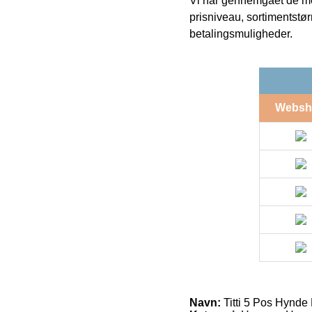
Vi har gennemgået de mes
prisniveau, sortimentstø
betalingsmuligheder.
Websh
Navn:
Titti 5 Pos Hynde