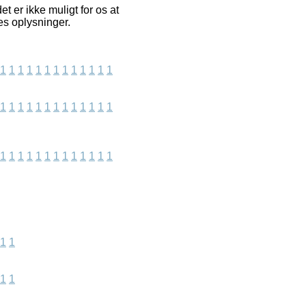
 er ikke muligt for os at
res oplysninger.
1
1
1
1
1
1
1
1
1
1
1
1
1
1
1
1
1
1
1
1
1
1
1
1
1
1
1
1
1
1
1
1
1
1
1
1
1
1
1
1
1
1
1