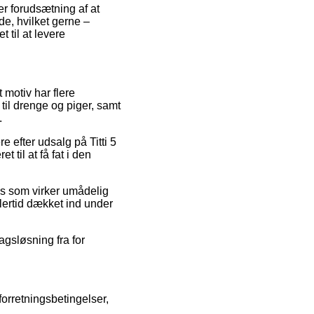
er forudsætning af at
de, hvilket gerne –
 til at levere
t motiv har flere
il drenge og piger, samt
.
e efter udsalg på Titti 5
til at få fat i den
ris som virker umådelig
lertid dækket ind under
ragsløsning fra for
forretningsbetingelser,