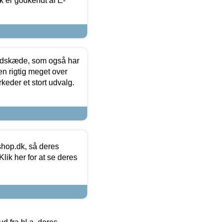
k er godkendt af E-
edskæde, som også har
en rigtig meget over
keder et stort udvalg.
hop.dk, så deres
lik her for at se deres