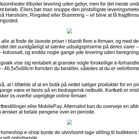
irksomheder tilbyder levering uden gebyr, men for det meste und
mt beløb. Ellers bør man snuppe den prisbilligste leveringsmeto
 Hørsholm, Ringsted eller Bramming – vil blive at få fragtfirmaet
ningssted.
r alle at finde de laveste priser i blandt flere e-firmaer, og med de
t det uundgåeligt at sænke udsalgspriserne på deres varer – t
 – kolossalt, og endda nogle gange yde levering uden beregning
gvæk vise sig rentabelt at granske nogle forskellige e-forhandler
6,5x5x68cm forinden du bestiller, således at du er velinformeret 
, at i tilfælde af at en butik på nettet sælger produkter for en p
 gange være et bevis på en bedragerisk netbutik. Kortkøb er imid
ker os overfor uoprigtige online firmaer.
rtbestillinger eller MobilePay. Alternativt kan du overveje en afd
u ønsker at betale pengene over en periode.
Homeshop e-shop burde de utvivlsomt tage stilling til butikkens 
ecielt ophidsende.