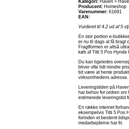
Kategori:
Haven > Havem
Producent:
Homeshop
Varenummer:
61691
EAN:
Vurderet til
4.2
ud af 5 st
En stor portion e-butikke
er nu til dags at få bragt
Fragtformen er altså ult
køb af Titti 5 Pos Hynd
Du kan ligeledes overveje 
bliver ofte lidt mindre pr
tid være at hente produkte
virksomhedens adresse.
Leveringstiden på Haven 
har behov for ordren om 
estimerede leveringstid
En række internet forha
eksempelvis Titti 5 Pos 
forinden et bestemt tidsp
medarbejderne har fri.