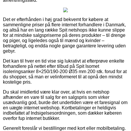
afhentningssted.
Det er efterhånden i høj grad bekvemt for købere at
sammenligne priser på flere internet forhandlere i Danmark,
og altså har en lang række Spit netshops ikke kunne slippe
for at mindske salgspriserne på deres produkter – til drenge
og piger, og ligeledes også til mænd og kvinder –
betragteligt, og endda nogle gange garantere levering uden
gebyr.
Det kan til hver en tid vise sig lukrativt at efterprøve enkelte
forhandlere på nettet efter tilbud på Spit Isomet
isoleringsanker 8×250/190-200 Ø35 mm 200 stk. forud for at
du shopper, så man er velinformeret til at opnå den mindst
kostelige pris.
Du skal imidlertid være klar over, at hvis en netshop
afhænder en vare til salg for en salgspris som virker
usædvanlig god, burde det undertiden være et faresignal om
en uægte internet webshop. Kortbetalinger er heldigvis
indbefattet af Indsigelsesordningen, som dækker køberen
overfor fup internet butikker.
Generelt foreslår vi bestillinger med kort eller mobilbetaling.