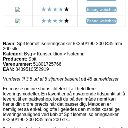
Besøg webshop
Besøg webshop
Navn:
Spit Isomet isoleringsanker 8×250/190-200 Ø35 mm
200 stk.
Kategori:
Byg > Konstruktion > Isolering
Producent:
Spit
Varenummer:
51801725766
EAN:
3439510552919
Vurderet til
3.5
ud af 5 stjerner baseret på
48
anmeldelser
En masse online shops tildeler til alt held flere
leveringsmodeller. En favorit er på nuværende tidspunkt at få
leveret til en pakkeshop, fordi du på den måde nemt kan
hente din ordre præcis når det passer dig. Metoden er
nemlig ret så enkel, og ofte ligeledes den mindst kostelige
leveringsmulighed ved køb af Spit Isomet isoleringsanker
8×250/190-200 Ø35 mm 200 stk..