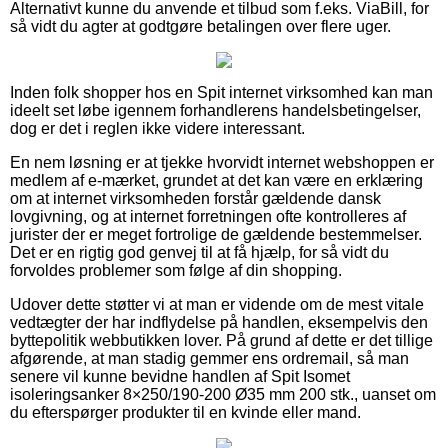
Alternativt kunne du anvende et tilbud som f.eks. ViaBill, for
så vidt du agter at godtgøre betalingen over flere uger.
Inden folk shopper hos en Spit internet virksomhed kan man
ideelt set løbe igennem forhandlerens handelsbetingelser,
dog er det i reglen ikke videre interessant.
En nem løsning er at tjekke hvorvidt internet webshoppen er
medlem af e-mærket, grundet at det kan være en erklæring
om at internet virksomheden forstår gældende dansk
lovgivning, og at internet forretningen ofte kontrolleres af
jurister der er meget fortrolige de gældende bestemmelser.
Det er en rigtig god genvej til at få hjælp, for så vidt du
forvoldes problemer som følge af din shopping.
Udover dette støtter vi at man er vidende om de mest vitale
vedtægter der har indflydelse på handlen, eksempelvis den
byttepolitik webbutikken lover. På grund af dette er det tillige
afgørende, at man stadig gemmer ens ordremail, så man
senere vil kunne bevidne handlen af Spit Isomet
isoleringsanker 8×250/190-200 Ø35 mm 200 stk., uanset om
du efterspørger produkter til en kvinde eller mand.