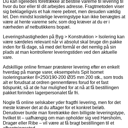
Du kan ligeledes foretrække at bestille varerne til levering til
hvor du bor eller til dit arbejdes adresse. Fragtmetoden viser
sig beklageligvis et hak mere pebret, men desuden vældig
let. Den mindst kostelige leveringstype kan ikke benægtes at
være at hente varerne selv, som dog kræver at du er i
nærheden af netbutikkens bopæl.
Leveringshastigheden på Byg > Konstruktion > Isolering kan
være særdeles relevant når vi absolut skal bruge din pakke
inden for få dage, så med det formål er det nemlig på sin
plads at man kontrollerer leveringstiden ved den aktuelle
vare.
Adskillige online firmaer præsterer levering efter en enkelt
hverdag på mange varer, eksempelvis Spit Isomet
isoleringsanker 8×250/190-200 Ø35 mm 200 stk., som trods
alt er forudsat at ordren gennemføres forud for et fast
tidspunkt, så at de har mulighed for at nå at få bestillingen
pakket forinden lagerpersonalet får fri.
Nogle få online selskaber yder fragtfri levering, men for det
meste kræver det at du aftager for et konkret beløb.
Derudover burde man foretrække den billigste leveringstype,
hvilket tit – uafhængig om man opholder sig ved Hørsholm,
Dragør eller Ribe – vil være at få bragt bestillingen til et