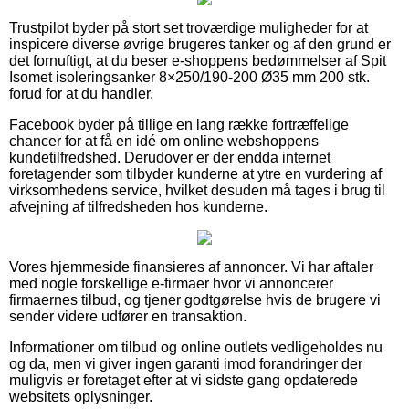
Trustpilot byder på stort set troværdige muligheder for at
inspicere diverse øvrige brugeres tanker og af den grund er
det fornuftigt, at du beser e-shoppens bedømmelser af Spit
Isomet isoleringsanker 8×250/190-200 Ø35 mm 200 stk.
forud for at du handler.
Facebook byder på tillige en lang række fortræffelige
chancer for at få en idé om online webshoppens
kundetilfredshed. Derudover er der endda internet
foretagender som tilbyder kunderne at ytre en vurdering af
virksomhedens service, hvilket desuden må tages i brug til
afvejning af tilfredsheden hos kunderne.
Vores hjemmeside finansieres af annoncer. Vi har aftaler
med nogle forskellige e-firmaer hvor vi annoncerer
firmaernes tilbud, og tjener godtgørelse hvis de brugere vi
sender videre udfører en transaktion.
Informationer om tilbud og online outlets vedligeholdes nu
og da, men vi giver ingen garanti imod forandringer der
muligvis er foretaget efter at vi sidste gang opdaterede
websitets oplysninger.