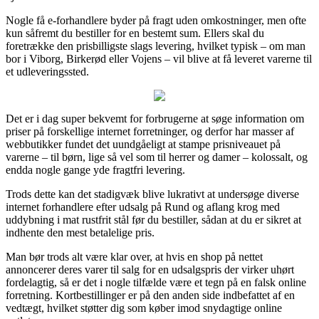
Nogle få e-forhandlere byder på fragt uden omkostninger, men ofte
kun såfremt du bestiller for en bestemt sum. Ellers skal du
foretrække den prisbilligste slags levering, hvilket typisk – om man
bor i Viborg, Birkerød eller Vojens – vil blive at få leveret varerne til
et udleveringssted.
Det er i dag super bekvemt for forbrugerne at søge information om
priser på forskellige internet forretninger, og derfor har masser af
webbutikker fundet det uundgåeligt at stampe prisniveauet på
varerne – til børn, lige så vel som til herrer og damer – kolossalt, og
endda nogle gange yde fragtfri levering.
Trods dette kan det stadigvæk blive lukrativt at undersøge diverse
internet forhandlere efter udsalg på Rund og aflang krog med
uddybning i mat rustfrit stål før du bestiller, sådan at du er sikret at
indhente den mest betalelige pris.
Man bør trods alt være klar over, at hvis en shop på nettet
annoncerer deres varer til salg for en udsalgspris der virker uhørt
fordelagtig, så er det i nogle tilfælde være et tegn på en falsk online
forretning. Kortbestillinger er på den anden side indbefattet af en
vedtægt, hvilket støtter dig som køber imod snydagtige online