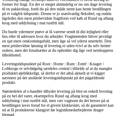
former for fragt. En der er meget almindelig er nu om dage levering
til en pakkeshop, fordi du på den måde nemt kan hente bestillingen
på et valgfrit tidspunkt. Denne er jo usædvanlig fleksibel, og endda
ligeledes den mest prisbevidste fragtform ved køb af Rund og aflang
krog med uddybning i mat rustfrit stål.
Du burde ydermere prøve at få varerne sendt til din lejlighed eller
hus eller til adressen hvor du arbejder. Fragtmetoden bliver jævnligt
en sjat mere omkostningsfuld, men lige så vel yderst smertefri. Den
mest prisbevidste løsning til levering er uden tvivl at du selv henter
ordren, men det forudsætter at du opholder dig lige ved netshoppens
tilholdssted.
Leveringstidspunktet på Root : Home : Rum : Entré : Knager /
Loftkroge er selvfølgelig særdeles central i tilfælde af at du mangler
produktet øjeblikkeligt, så derfor er det altså aktuelt at vi kigger
nærmere på det anslåede leveringstidspunkt på det pågældende
produkt.
Størstedelen af e-handler tilbyder levering på blot en enkelt hverdag
på en hel del varer, eksempelvis Rund og aflang krog med
uddybning i mat rustfrit stål, men vær vagtsom da det beroer på at
bestillingen laves forud for et givent klokkeslæt, så de garanteret kan
nå at få produkterne klargjort før logistikmedarbejderne drager
hjemad.