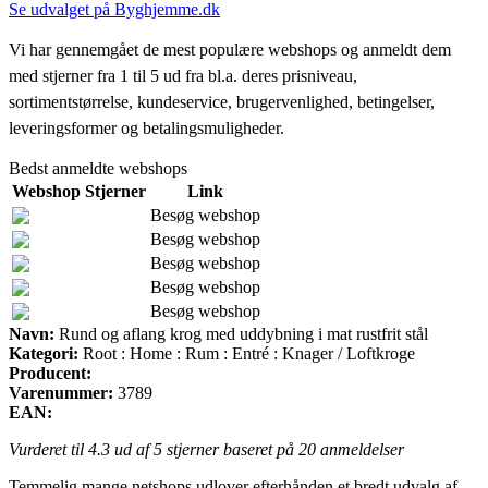
Se udvalget på Byghjemme.dk
Vi har gennemgået de mest populære webshops og anmeldt dem
med stjerner fra 1 til 5 ud fra bl.a. deres prisniveau,
sortimentstørrelse, kundeservice, brugervenlighed, betingelser,
leveringsformer og betalingsmuligheder.
Bedst anmeldte webshops
Webshop
Stjerner
Link
Besøg webshop
Besøg webshop
Besøg webshop
Besøg webshop
Besøg webshop
Navn:
Rund og aflang krog med uddybning i mat rustfrit stål
Kategori:
Root : Home : Rum : Entré : Knager / Loftkroge
Producent:
Varenummer:
3789
EAN:
Vurderet til
4.3
ud af 5 stjerner baseret på
20
anmeldelser
Temmelig mange netshops udlover efterhånden et bredt udvalg af