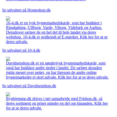
Se udvalget på Homeshop.dk
10-4.dk er en jysk byggemarkedskæde, som har butikker i
Ringkøbing, Ulfborg, Varde, Viborg, Videbæk og Aarhus.
Derudover sælger de en hel del til hele landet via deres
webshop. 10-4.dk er godkendt af E-mærket. Klik her for at se
deres udvalg.
Se udvalget på 10-4.dk
Davidsenshop.dk er en sønderjysk byggemarkedskæde, som
også har butikker andre steder i landet. De sælger desuden
rigtig meget over nettet, og har ligesom de andre online
byggemarkeder et stort udvalg. Klik her for at se deres udvalg.
Se udvalget på Davidsenshop.dk
Byghjemme.dk drives i tæt samarbejde med Frishop.dk, så
deres sortiment og priser minder en del om hinanden. Klik her
for at se deres udvalg.