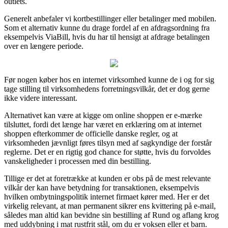
outlets.
Generelt anbefaler vi kortbestillinger eller betalinger med mobilen.
Som et alternativ kunne du drage fordel af en afdragsordning fra
eksempelvis ViaBill, hvis du har til hensigt at afdrage betalingen
over en længere periode.
Før nogen køber hos en internet virksomhed kunne de i og for sig
tage stilling til virksomhedens forretningsvilkår, det er dog gerne
ikke videre interessant.
Alternativet kan være at kigge om online shoppen er e-mærke
tilsluttet, fordi det længe har været en erklæring om at internet
shoppen efterkommer de officielle danske regler, og at
virksomheden jævnligt føres tilsyn med af sagkyndige der forstår
reglerne. Det er en rigtig god chance for støtte, hvis du forvoldes
vanskeligheder i processen med din bestilling.
Tillige er det at foretrække at kunden er obs på de mest relevante
vilkår der kan have betydning for transaktionen, eksempelvis
hvilken ombytningspolitik internet firmaet kører med. Her er det
virkelig relevant, at man permanent sikrer ens kvittering på e-mail,
således man altid kan bevidne sin bestilling af Rund og aflang krog
med uddybning i mat rustfrit stål, om du er voksen eller et barn.