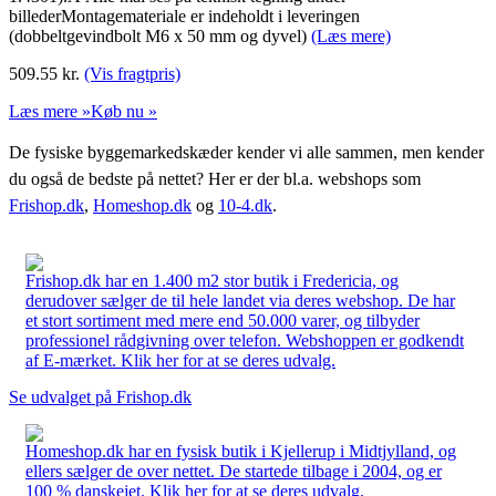
billederMontagemateriale er indeholdt i leveringen
(dobbeltgevindbolt M6 x 50 mm og dyvel)
(Læs mere)
509.55
kr.
(Vis fragtpris)
Læs mere »
Køb nu »
De fysiske byggemarkedskæder kender vi alle sammen, men kender
du også de bedste på nettet? Her er der bl.a. webshops som
Frishop.dk
,
Homeshop.dk
og
10-4.dk
.
Frishop.dk har en 1.400 m2 stor butik i Fredericia, og
derudover sælger de til hele landet via deres webshop. De har
et stort sortiment med mere end 50.000 varer, og tilbyder
professionel rådgivning over telefon. Webshoppen er godkendt
af E-mærket. Klik her for at se deres udvalg.
Se udvalget på Frishop.dk
Homeshop.dk har en fysisk butik i Kjellerup i Midtjylland, og
ellers sælger de over nettet. De startede tilbage i 2004, og er
100 % danskejet. Klik her for at se deres udvalg.