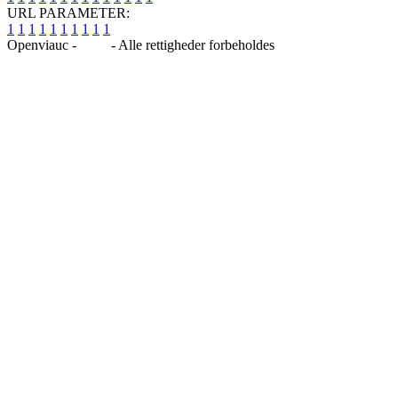
URL PARAMETER:
1
1
1
1
1
1
1
1
1
1
Openviauc -
Blog
- Alle rettigheder forbeholdes