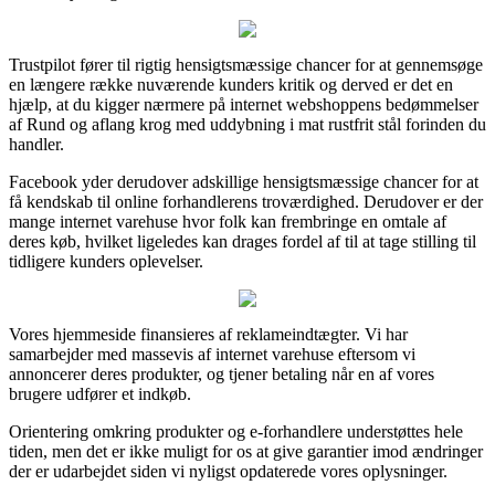
Trustpilot fører til rigtig hensigtsmæssige chancer for at gennemsøge
en længere række nuværende kunders kritik og derved er det en
hjælp, at du kigger nærmere på internet webshoppens bedømmelser
af Rund og aflang krog med uddybning i mat rustfrit stål forinden du
handler.
Facebook yder derudover adskillige hensigtsmæssige chancer for at
få kendskab til online forhandlerens troværdighed. Derudover er der
mange internet varehuse hvor folk kan frembringe en omtale af
deres køb, hvilket ligeledes kan drages fordel af til at tage stilling til
tidligere kunders oplevelser.
Vores hjemmeside finansieres af reklameindtægter. Vi har
samarbejder med massevis af internet varehuse eftersom vi
annoncerer deres produkter, og tjener betaling når en af vores
brugere udfører et indkøb.
Orientering omkring produkter og e-forhandlere understøttes hele
tiden, men det er ikke muligt for os at give garantier imod ændringer
der er udarbejdet siden vi nyligst opdaterede vores oplysninger.