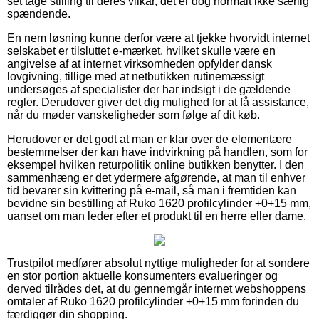
set tage stilling til deres vilkår, det er dog normalt ikke særlig
spændende.
En nem løsning kunne derfor være at tjekke hvorvidt internet
selskabet er tilsluttet e-mærket, hvilket skulle være en
angivelse af at internet virksomheden opfylder dansk
lovgivning, tillige med at netbutikken rutinemæssigt
undersøges af specialister der har indsigt i de gældende
regler. Derudover giver det dig mulighed for at få assistance,
når du møder vanskeligheder som følge af dit køb.
Herudover er det godt at man er klar over de elementære
bestemmelser der kan have indvirkning på handlen, som for
eksempel hvilken returpolitik online butikken benytter. I den
sammenhæng er det ydermere afgørende, at man til enhver
tid bevarer sin kvittering på e-mail, så man i fremtiden kan
bevidne sin bestilling af Ruko 1620 profilcylinder +0+15 mm,
uanset om man leder efter et produkt til en herre eller dame.
Trustpilot medfører absolut nyttige muligheder for at sondere
en stor portion aktuelle konsumenters evalueringer og
derved tilrådes det, at du gennemgår internet webshoppens
omtaler af Ruko 1620 profilcylinder +0+15 mm forinden du
færdiggør din shopping.