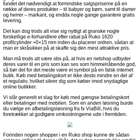
fundet det nødvendigt at formindske salgspriserne på en
række af deres produkter – til babyer og børn, samt til damer
og herrer – markant, og endda nogle gange garantere gratis
levering.
Det kan dog trods alt vise sig nyttigt at granske nogle
forskellige e-forhandlere efter rabat på Ruko 1620
profilcylinder +0+15 mm inden du placerer ordren, sådan at
man er skråsikker på at skaffe sig den mest attraktive pris.
Man må trods alt være obs på, at hvis en netshop udbyder
deres varer til en pris som kan ses som himmelråbende god,
så bør det for det meste være et symbol på en falsk internet
butik. Køb med betalingskort er ikke desto mindre en del af
et regulativ, hvilket sikrer dig som køber imod snydagtige
online butikker.
Vi slår generelt et slag for køb med gængse betalingskort
eller betalinger med mobilen. Som en anden løsning burde
du vælge en afbetalingsløsning fra fx ViaBill, hvis du
foretrækker at godtgøre omkostningerne ude i fremtiden.
Forinden nogen shopper i en Ruko shop kunne de sådan