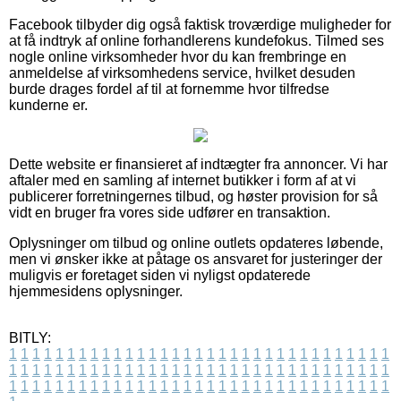
Facebook tilbyder dig også faktisk troværdige muligheder for
at få indtryk af online forhandlerens kundefokus. Tilmed ses
nogle online virksomheder hvor du kan frembringe en
anmeldelse af virksomhedens service, hvilket desuden
burde drages fordel af til at fornemme hvor tilfredse
kunderne er.
Dette website er finansieret af indtægter fra annoncer. Vi har
aftaler med en samling af internet butikker i form af at vi
publicerer forretningernes tilbud, og høster provision for så
vidt en bruger fra vores side udfører en transaktion.
Oplysninger om tilbud og online outlets opdateres løbende,
men vi ønsker ikke at påtage os ansvaret for justeringer der
muligvis er foretaget siden vi nyligst opdaterede
hjemmesidens oplysninger.
BITLY:
1
1
1
1
1
1
1
1
1
1
1
1
1
1
1
1
1
1
1
1
1
1
1
1
1
1
1
1
1
1
1
1
1
1
1
1
1
1
1
1
1
1
1
1
1
1
1
1
1
1
1
1
1
1
1
1
1
1
1
1
1
1
1
1
1
1
1
1
1
1
1
1
1
1
1
1
1
1
1
1
1
1
1
1
1
1
1
1
1
1
1
1
1
1
1
1
1
1
1