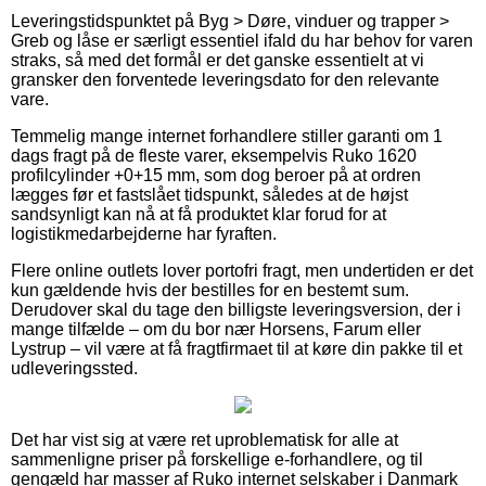
Leveringstidspunktet på Byg > Døre, vinduer og trapper >
Greb og låse er særligt essentiel ifald du har behov for varen
straks, så med det formål er det ganske essentielt at vi
gransker den forventede leveringsdato for den relevante
vare.
Temmelig mange internet forhandlere stiller garanti om 1
dags fragt på de fleste varer, eksempelvis Ruko 1620
profilcylinder +0+15 mm, som dog beroer på at ordren
lægges før et fastslået tidspunkt, således at de højst
sandsynligt kan nå at få produktet klar forud for at
logistikmedarbejderne har fyraften.
Flere online outlets lover portofri fragt, men undertiden er det
kun gældende hvis der bestilles for en bestemt sum.
Derudover skal du tage den billigste leveringsversion, der i
mange tilfælde – om du bor nær Horsens, Farum eller
Lystrup – vil være at få fragtfirmaet til at køre din pakke til et
udleveringssted.
Det har vist sig at være ret uproblematisk for alle at
sammenligne priser på forskellige e-forhandlere, og til
gengæld har masser af Ruko internet selskaber i Danmark