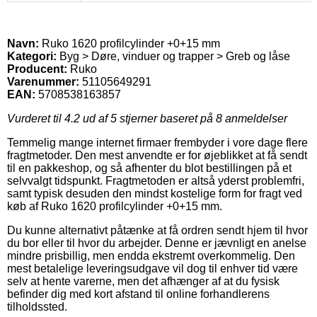
Navn:
Ruko 1620 profilcylinder +0+15 mm
Kategori:
Byg > Døre, vinduer og trapper > Greb og låse
Producent:
Ruko
Varenummer:
51105649291
EAN:
5708538163857
Vurderet til
4.2
ud af 5 stjerner baseret på
8
anmeldelser
Temmelig mange internet firmaer frembyder i vore dage flere
fragtmetoder. Den mest anvendte er for øjeblikket at få sendt
til en pakkeshop, og så afhenter du blot bestillingen på et
selvvalgt tidspunkt. Fragtmetoden er altså yderst problemfri,
samt typisk desuden den mindst kostelige form for fragt ved
køb af Ruko 1620 profilcylinder +0+15 mm.
Du kunne alternativt påtænke at få ordren sendt hjem til hvor
du bor eller til hvor du arbejder. Denne er jævnligt en anelse
mindre prisbillig, men endda ekstremt overkommelig. Den
mest betalelige leveringsudgave vil dog til enhver tid være
selv at hente varerne, men det afhænger af at du fysisk
befinder dig med kort afstand til online forhandlerens
tilholdssted.