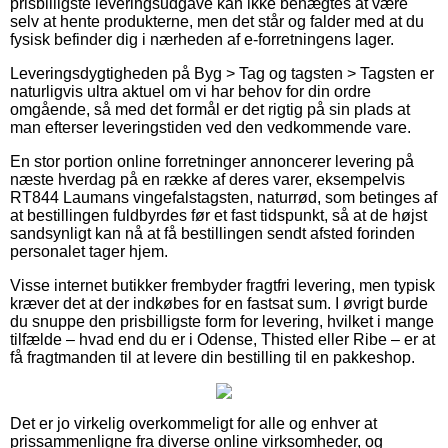
prisbilligste leveringsudgave kan ikke benægtes at være
selv at hente produkterne, men det står og falder med at du
fysisk befinder dig i nærheden af e-forretningens lager.
Leveringsdygtigheden på Byg > Tag og tagsten > Tagsten er
naturligvis ultra aktuel om vi har behov for din ordre
omgående, så med det formål er det rigtig på sin plads at
man efterser leveringstiden ved den vedkommende vare.
En stor portion online forretninger annoncerer levering på
næste hverdag på en række af deres varer, eksempelvis
RT844 Laumans vingefalstagsten, naturrød, som betinges af
at bestillingen fuldbyrdes før et fast tidspunkt, så at de højst
sandsynligt kan nå at få bestillingen sendt afsted forinden
personalet tager hjem.
Visse internet butikker frembyder fragtfri levering, men typisk
kræver det at der indkøbes for en fastsat sum. I øvrigt burde
du snuppe den prisbilligste form for levering, hvilket i mange
tilfælde – hvad end du er i Odense, Thisted eller Ribe – er at
få fragtmanden til at levere din bestilling til en pakkeshop.
Det er jo virkelig overkommeligt for alle og enhver at
prissammenligne fra diverse online virksomheder, og