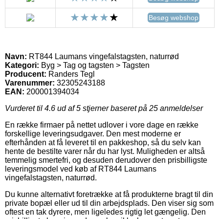
Besøg webshop
Navn:
RT844 Laumans vingefalstagsten, naturrød
Kategori:
Byg > Tag og tagsten > Tagsten
Producent:
Randers Tegl
Varenummer:
32305243188
EAN:
200001394034
Vurderet til
4.6
ud af 5 stjerner baseret på
25
anmeldelser
En række firmaer på nettet udlover i vore dage en række
forskellige leveringsudgaver. Den mest moderne er
efterhånden at få leveret til en pakkeshop, så du selv kan
hente de bestilte varer når du har lyst. Muligheden er altså
temmelig smertefri, og desuden derudover den prisbilligste
leveringsmodel ved køb af RT844 Laumans
vingefalstagsten, naturrød.
Du kunne alternativt foretrække at få produkterne bragt til din
private bopæl eller ud til din arbejdsplads. Den viser sig som
oftest en tak dyrere, men ligeledes rigtig let gængelig. Den