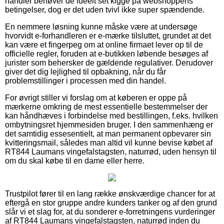
handler behøver de ideelt set kigge på webshoppens
betingelser, dog er det uden tvivl ikke super spændende.
En nemmere løsning kunne måske være at undersøge
hvorvidt e-forhandleren er e-mærke tilsluttet, grundet at det
kan være et fingerpeg om at online firmaet lever op til de
officielle regler, foruden at e-butikken løbende besøges af
jurister som behersker de gældende regulativer. Derudover
giver det dig lejlighed til opbakning, når du får
problemstillinger i processen med din handel.
For øvrigt stiller vi forslag om at køberen er oppe på
mærkerne omkring de mest essentielle bestemmelser der
kan håndhæves i forbindelse med bestillingen, f.eks. hvilken
ombytningsret hjemmesiden bruger. I den sammenhæng er
det samtidig essesentielt, at man permanent opbevarer sin
kvitteringsmail, således man altid vil kunne bevise købet af
RT844 Laumans vingefalstagsten, naturrød, uden hensyn til
om du skal købe til en dame eller herre.
Trustpilot fører til en lang række ønskværdige chancer for at
eftergå en stor gruppe andre kunders tanker og af den grund
slår vi et slag for, at du sonderer e-forretningens vurderinger
af RT844 Laumans vingefalstagsten, naturrød inden du