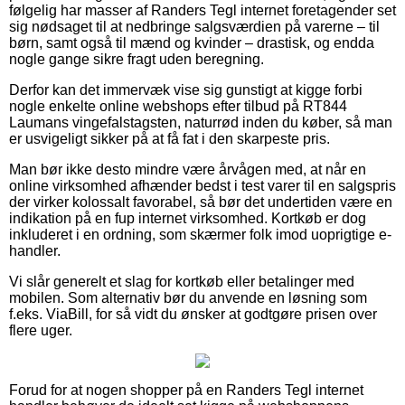
følgelig har masser af Randers Tegl internet foretagender set
sig nødsaget til at nedbringe salgsværdien på varerne – til
børn, samt også til mænd og kvinder – drastisk, og endda
nogle gange sikre fragt uden beregning.
Derfor kan det immervæk vise sig gunstigt at kigge forbi
nogle enkelte online webshops efter tilbud på RT844
Laumans vingefalstagsten, naturrød inden du køber, så man
er usvigeligt sikker på at få fat i den skarpeste pris.
Man bør ikke desto mindre være årvågen med, at når en
online virksomhed afhænder bedst i test varer til en salgspris
der virker kolossalt favorabel, så bør det undertiden være en
indikation på en fup internet virksomhed. Kortkøb er dog
inkluderet i en ordning, som skærmer folk imod uoprigtige e-
handler.
Vi slår generelt et slag for kortkøb eller betalinger med
mobilen. Som alternativ bør du anvende en løsning som
f.eks. ViaBill, for så vidt du ønsker at godtgøre prisen over
flere uger.
Forud for at nogen shopper på en Randers Tegl internet