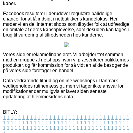
køber.
Facebook resulterer i derudover regulære pålidelige
chancer for at få indsigt i netbutikkens kundefokus. Her
møder vi en del internet shops som tilbyder folk at udfærdige
en omtale af deres købsoplevelse, som desuden kan tages i
brug til vurdering af tilfredsheden hos kunderne.
Vores side er reklamefinansieret. Vi arbejder tæt sammen
med en gruppe af netshops hvori vi præsenterer butikkernes
produkter, og får kommission for så vidt en af de besøgende
på vores side foretager en handel.
Data vedrørende tilbud og online webshops i Danmark
vedligeholdes rutinemæssigt, men vi tager ikke ansvar for
modifikationer der muligvis er lavet siden seneste
opdatering af hjemmesidens data.
BITLY:
1
1
1
1
1
1
1
1
1
1
1
1
1
1
1
1
1
1
1
1
1
1
1
1
1
1
1
1
1
1
1
1
1
1
1
1
1
1
1
1
1
1
1
1
1
1
1
1
1
1
1
1
1
1
1
1
1
1
1
1
1
1
1
1
1
1
1
1
1
1
1
1
1
1
1
1
1
1
1
1
1
1
1
1
1
1
1
1
1
1
1
1
1
1
1
1
1
1
1