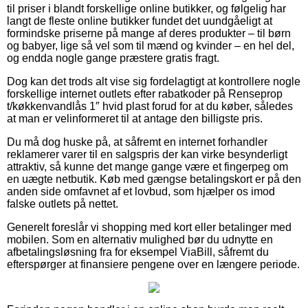
til priser i blandt forskellige online butikker, og følgelig har
langt de fleste online butikker fundet det uundgåeligt at
formindske priserne på mange af deres produkter – til børn
og babyer, lige så vel som til mænd og kvinder – en hel del,
og endda nogle gange præstere gratis fragt.
Dog kan det trods alt vise sig fordelagtigt at kontrollere nogle
forskellige internet outlets efter rabatkoder på Renseprop
t/køkkenvandlås 1″ hvid plast forud for at du køber, således
at man er velinformeret til at antage den billigste pris.
Du må dog huske på, at såfremt en internet forhandler
reklamerer varer til en salgspris der kan virke besynderligt
attraktiv, så kunne det mange gange være et fingerpeg om
en uægte netbutik. Køb med gængse betalingskort er på den
anden side omfavnet af et lovbud, som hjælper os imod
falske outlets på nettet.
Generelt foreslår vi shopping med kort eller betalinger med
mobilen. Som en alternativ mulighed bør du udnytte en
afbetalingsløsning fra for eksempel ViaBill, såfremt du
efterspørger at finansiere pengene over en længere periode.