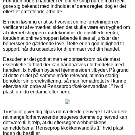
Forinden nogen handler i en online shop burde man reelt
gøre sig bekendt med indholdet af deres regler, dog er det
oftest et omfattende arbejde.
En nem løsning er at se hvorvidt online forretningen er
verificeret af e-mærket, siden det skulle være en tryghed om
at internet shoppen imødekommer de opstillede regler,
foruden at online shoppen løbende tilses af jurister der
behersker de gældende love. Dette er en god lejlighed til
support, når du udsættes for dilemmaer ved din handel.
Desuden er det godt at man er opmærksom på de mest
essentielle forhold der kan håndhæves i forbindelse med
handlen, fx hvilken bytteret hjemmesiden tilbyder. På grund
af dette er det på samme måde relevant, at man stadig
beholder sin ordrekvittering, så man fremadrettet vil kunne
eftervise sin ordre af Renseprop t/køkkenvandlås 1″ hvid
plast, om du er dame eller herre.
Trustpilot giver dig tilpas udmærkede genveje til at vurdere
ret mange forhenværende brugeres domme og herved kan
det være til hjælp, at du eftersøger webbutikkens
anmeldelser af Renseprop t/køkkenvandlås 1″ hvid plast
inden du bestiller.