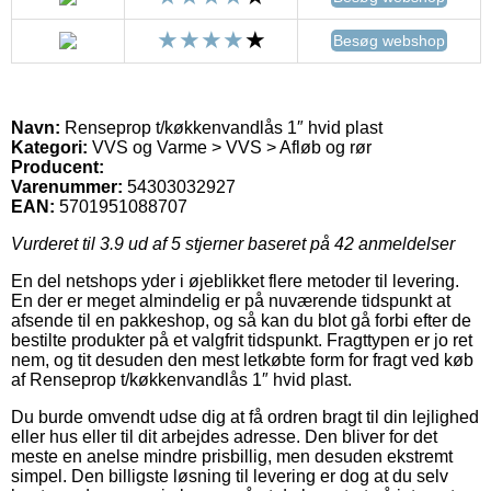
Besøg webshop
Navn:
Renseprop t/køkkenvandlås 1″ hvid plast
Kategori:
VVS og Varme > VVS > Afløb og rør
Producent:
Varenummer:
54303032927
EAN:
5701951088707
Vurderet til
3.9
ud af 5 stjerner baseret på
42
anmeldelser
En del netshops yder i øjeblikket flere metoder til levering.
En der er meget almindelig er på nuværende tidspunkt at
afsende til en pakkeshop, og så kan du blot gå forbi efter de
bestilte produkter på et valgfrit tidspunkt. Fragttypen er jo ret
nem, og tit desuden den mest letkøbte form for fragt ved køb
af Renseprop t/køkkenvandlås 1″ hvid plast.
Du burde omvendt udse dig at få ordren bragt til din lejlighed
eller hus eller til dit arbejdes adresse. Den bliver for det
meste en anelse mindre prisbillig, men desuden ekstremt
simpel. Den billigste løsning til levering er dog at du selv