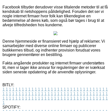
Facebook tilbyder derudover visse tiltalende metoder til at få
kendskab til netshoppens pålidelighed. Foruden det ser vi
nogle internet firmaer hvor folk kan tilkendegive en
bedømmelse af deres køb, som også bør tages i brug til at
afveje tilfredsheden hos kunderne.
Denne hjemmeside er finansieret ved hjælp af reklamer. Vi
samarbejder med diverse online firmaer og publicerer
butikkernes tilbud, og indhenter provision forudsat vores
brugere gennemfører en bestilling.
Fakta angående produkter og internet firmaer understøttes
tit, men vi tager ikke ansvar for reguleringer der er iværksat
siden seneste opdatering af de anvendte oplysninger.
BITLY:
1
1
1
1
1
1
1
1
1
1
1
1
1
1
1
1
1
1
1
1
1
1
1
1
1
1
1
1
1
1
1
1
1
1
1
1
1
1
1
1
1
1
1
1
1
1
1
1
1
1
1
1
1
1
1
1
1
1
1
1
1
1
1
1
1
1
1
1
1
1
1
1
1
1
1
1
1
1
1
1
1
1
1
1
1
1
1
1
1
1
1
1
1
1
1
1
1
1
1
1
SPOTIFY: