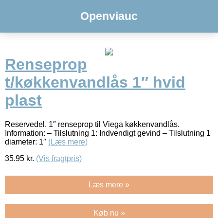
Openviauc
Renseprop
t/køkkenvandlås 1″ hvid
plast
Reservedel. 1″ renseprop til Viega køkkenvandlås.
Information: – Tilslutning 1: Indvendigt gevind – Tilslutning 1
diameter: 1″
(Læs mere)
35.95
kr.
(Vis fragtpris)
Læs mere »
Køb nu »