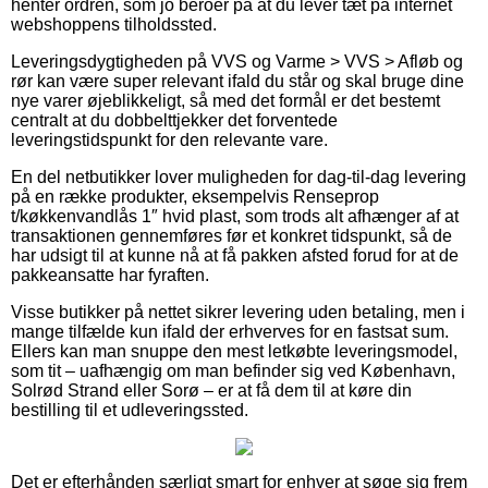
henter ordren, som jo beroer på at du lever tæt på internet
webshoppens tilholdssted.
Leveringsdygtigheden på VVS og Varme > VVS > Afløb og
rør kan være super relevant ifald du står og skal bruge dine
nye varer øjeblikkeligt, så med det formål er det bestemt
centralt at du dobbelttjekker det forventede
leveringstidspunkt for den relevante vare.
En del netbutikker lover muligheden for dag-til-dag levering
på en række produkter, eksempelvis Renseprop
t/køkkenvandlås 1″ hvid plast, som trods alt afhænger af at
transaktionen gennemføres før et konkret tidspunkt, så de
har udsigt til at kunne nå at få pakken afsted forud for at de
pakkeansatte har fyraften.
Visse butikker på nettet sikrer levering uden betaling, men i
mange tilfælde kun ifald der erhverves for en fastsat sum.
Ellers kan man snuppe den mest letkøbte leveringsmodel,
som tit – uafhængig om man befinder sig ved København,
Solrød Strand eller Sorø – er at få dem til at køre din
bestilling til et udleveringssted.
Det er efterhånden særligt smart for enhver at søge sig frem