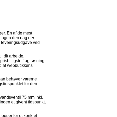
er. En af de mest
llingen den dag der
e leveringsudgave ved
l dit arbejde.
risbilligste fragtløsning
nd af webbutikkens
 man behøver varerne
gstidspunktet for den
nvandsventil 75 mm inkl.
nden et givent tidspunkt,
hopper for et konkret