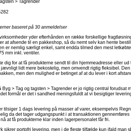
agsten > Tagrender
5282
jerner baseret på
30
anmeldelser
rksomheder yder efterhånden en række forskellige fragtløsning
r at afsende til en pakkeshop, så du nemt selv kan hente besti
en er nemlig særligt enkel, samt endda tilmed den mest letkøbt
5 mm inkl. ventiler.
e dig for at få produkterne sendt til din hjemmeadresse eller ud ti
ævnligt lidt mere bekostelig, men omvendt rigtig fleksibel. Den p
pakken, men den mulighed er betinget af at du lever i kort afsta
Byg > Tag og tagsten > Tagrender er jo rigtig central forudsat
d det formål er det i sandhed meningsfuldt at vi besigtiger leverin
ler tilsiger 1 dags levering på masser af varer, eksempelvis Reg
elig da det tager udgangspunkt i at transaktionen gennemføres i
nå at få produkterne klar inden lagerpersonalet får fri.
 sikrer portofri levering, men i de fleste tilfælde kun ifald man s