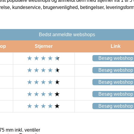
t populære webshops og anmeldt dem med stjerner fra 1 til 5 ud
rrelse, kundeservice, brugervenlighed, betingelser, leveringsfor
Bedst anmeldte webshops
op
Stjerner
Link
Besøg webshop
Besøg webshop
Besøg webshop
Besøg webshop
Besøg webshop
5 mm inkl. ventiler