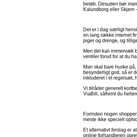
beløb. Desuden bør man v
Kalundborg eller Skjern – 
Det er i dag særligt hens
en lang række internet fir
piger og drenge, og tilli
Men det kan immervæk bli
ventiler forud for at du ha
Man skal bare huske på, a
besynderligt god, så er d
inkluderet i et regelsæt,
Vi tilråder generelt kortb
ViaBill, såfremt du hellere
Forinden nogen shopper p
meste ikke specielt ophi
Et alternativt forslag er 
online forhandleren opret