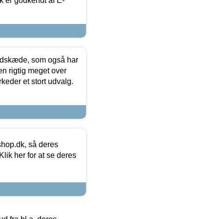
k er godkendt af E-
edskæde, som også har
en rigtig meget over
keder et stort udvalg.
hop.dk, så deres
lik her for at se deres