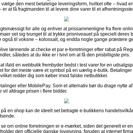
ælge den mest betalelige leveringsform, hvilket ofte – hvad en
er at få fragtmanden til at levere dine varer til et afhentningsste
igtsmæssigt for alle og enhver at prissammenligne fra flere onl
maer set sig tvunget til at trykke prisniveauet på specielt deres be
ge også til voksne – kolossalt, og endda nogle gange præstere geb
ve lønnende at checke et par e-forretninger efter rabat på Reg
ndler, således at du ikke er i tvivl om at få den prisbilligste pris.
t ifald en webbutik frembyder bedst i test varer for en udsalgsp
et for det meste være et symbol på en uærlig e-butik. Betalinger 
 hvilket redder dig som køber imod falske netbutikker.
etalinger eller MobilePay. Som et alternativ bør du drage nytte af 
 vil afdrage prisen i flere bidder.
å en shop kan de ideelt set betragte e-butikkens handelsvilkår,
dsende.
at se om online forretningen er e-mærket, siden det generelt er en
holder den officielle danske lovgivning, foruden at internet fir