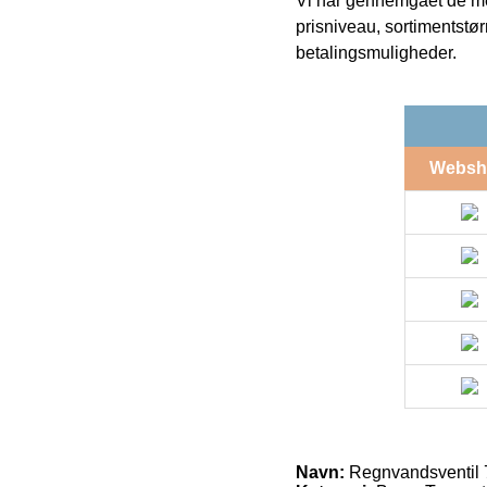
Vi har gennemgået de mes
prisniveau, sortimentstø
betalingsmuligheder.
Websh
Navn:
Regnvandsventil 7