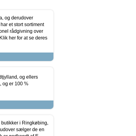
ia, og derudover
ar et stort sortiment
onel rådgivning over
ik her for at se deres
tjylland, og ellers
4, og er 100 %
butikker i Ringkøbing,
rudover sælger de en