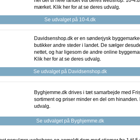
hel del til hele landet via deres webshop. 10-4.d
mærket. Klik her for at se deres udvalg.
Se udvalget på 10-4.dk
Davidsenshop.dk er en sønderjysk byggemark
butikker andre steder i landet. De sælger desud
nettet, og har ligesom de andre online byggemar
Klik her for at se deres udvalg.
Se udvalget på Davidsenshop.dk
Byghjemme.dk drives i tæt samarbejde med Fris
sortiment og priser minder en del om hinanden. K
udvalg.
Se udvalget på Byghjemme.dk