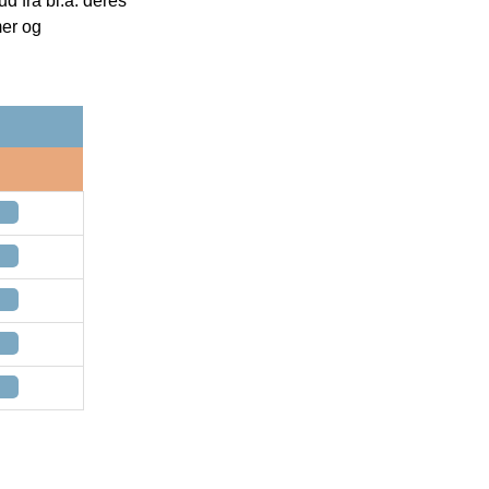
 fra bl.a. deres
mer og