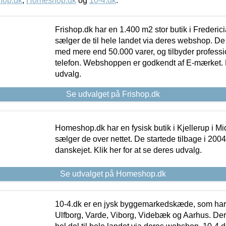
hop.dk
,
Homeshop.dk
og
10-4.dk
.
Frishop.dk har en 1.400 m2 stor butik i Frederic
sælger de til hele landet via deres webshop. De h
med mere end 50.000 varer, og tilbyder professi
telefon. Webshoppen er godkendt af E-mærket. Kl
udvalg.
Se udvalget på Frishop.dk
Homeshop.dk har en fysisk butik i Kjellerup i Mid
sælger de over nettet. De startede tilbage i 200
danskejet. Klik her for at se deres udvalg.
Se udvalget på Homeshop.dk
10-4.dk er en jysk byggemarkedskæde, som har 
Ulfborg, Varde, Viborg, Videbæk og Aarhus. De