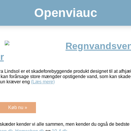
Openviauc
Regnvandsven
r
 Lindsol er et skadeforebyggende produkt designet til at afhjælp
ud kan forårsage store mængder opstigende vand, som kan skade 
kun kræver eng
(Læs mere)
Køb nu »
kæder kender vi alle sammen, men kender du også de bedste p