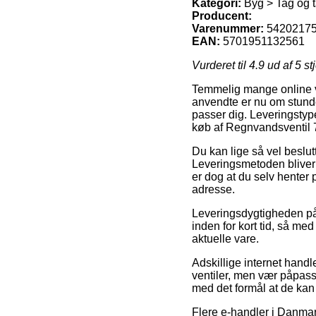
Kategori:
Byg > Tag og t
Producent:
Varenummer:
5420217
EAN:
5701951132561
Vurderet til
4.9
ud af 5 st
Temmelig mange online vi
anvendte er nu om stunde
passer dig. Leveringstyp
køb af Regnvandsventil 7
Du kan lige så vel beslutt
Leveringsmetoden bliver j
er dog at du selv henter 
adresse.
Leveringsdygtigheden på 
inden for kort tid, så me
aktuelle vare.
Adskillige internet hand
ventiler, men vær påpass
med det formål at de kan 
Flere e-handler i Danmark