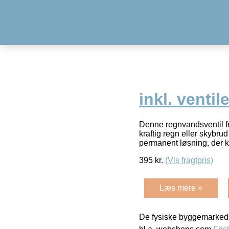
inkl. ventile
Denne regnvandsventil fra
kraftig regn eller skybr
permanent løsning, der 
395
kr.
(Vis fragtpris)
Læs mere »
De fysiske byggemarkeds