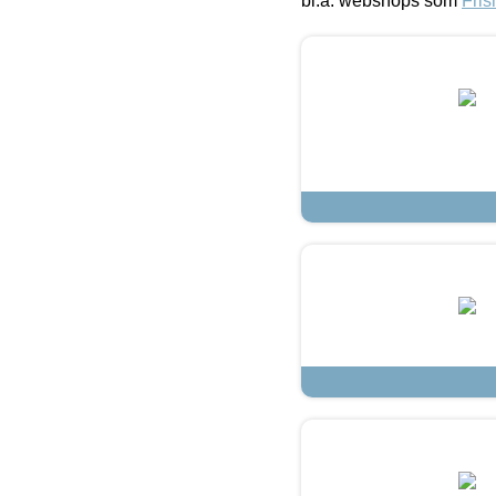
bl.a. webshops som
Fris