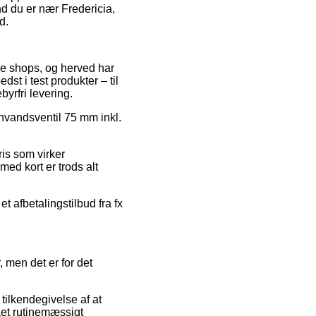
d du er nær Fredericia,
d.
ine shops, og herved har
dst i test produkter – til
yrfri levering.
nvandsventil 75 mm inkl.
ris som virker
med kort er trods alt
et afbetalingstilbud fra fx
 men det er for det
 tilkendegivelse af at
maet rutinemæssigt