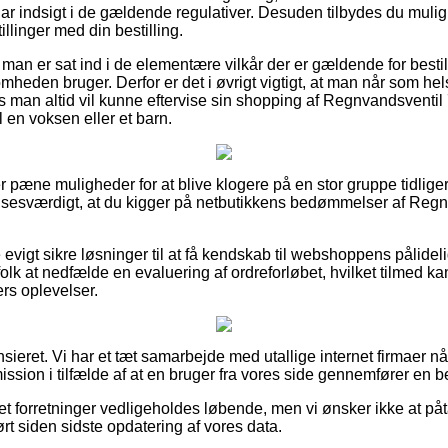
ar indsigt i de gældende regulativer. Desuden tilbydes du muligh
illinger med din bestilling.
man er sat ind i de elementære vilkår der er gældende for bestil
somheden bruger. Derfor er det i øvrigt vigtigt, at man når som hels
 man altid vil kunne eftervise sin shopping af Regnvandsventil 7
 en voksen eller et barn.
er pæne muligheder for at blive klogere på en stor gruppe tidl
elsesværdigt, at du kigger på netbutikkens bedømmelser af Regn
vigt sikre løsninger til at få kendskab til webshoppens pålidel
olk at nedfælde en evaluering af ordreforløbet, hvilket tilmed kan 
rs oplevelser.
ieret. Vi har et tæt samarbejde med utallige internet firmaer når
ssion i tilfælde af at en bruger fra vores side gennemfører en be
et forretninger vedligeholdes løbende, men vi ønsker ikke at påt
ørt siden sidste opdatering af vores data.