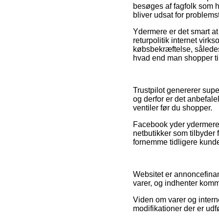
besøges af fagfolk som h
bliver udsat for problemst
Ydermere er det smart at 
returpolitik internet virk
købsbekræftelse, således
hvad end man shopper til
Trustpilot genererer sup
og derfor er det anbefal
ventiler før du shopper.
Facebook yder ydermere e
netbutikker som tilbyder f
fornemme tidligere kunde
Websitet er annoncefinans
varer, og indhenter kommi
Viden om varer og intern
modifikationer der er udf