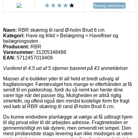
Besøg webshop
Navn:
RBR skæring til rand Ø-holm Brud 6 cm
Kategori:
Have og fritid > Belægning > Havefliser og
belægningssten
Producent:
RBR
Varenummer:
31205348488
EAN:
5712457019409
Vurderet til
4.5
ud af 5 stjerner baseret på
43
anmeldelser
Masser af e-butikker yder til alt held et bredt udvalg af
fragtløsninger. Førstevalget hos mange er efterhånden at få
sendt til en pakkeshop, fordi du så nemt kan hente dine
varer lige når det passer dig. Muligheden er altså rigtig
smertefri, og oftest også den mindst kostelige form for fragt
ved køb af RBR skæring til rand Ø-holm Brud 6 cm.
Du kunne endvidere planlægge at vælge at få udbragt hjem
til dig privat eller til dit arbejdes adresse. Fragtmetoden er
gennemsnitligt en tak dyrere, men omvendt ret simpel. Den
mest prisbevidste slags levering kan ikke modsiges at være