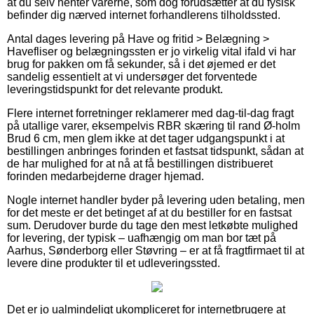
at du selv henter varerne, som dog forudsætter at du fysisk
befinder dig nærved internet forhandlerens tilholdssted.
Antal dages levering på Have og fritid > Belægning >
Havefliser og belægningssten er jo virkelig vital ifald vi har
brug for pakken om få sekunder, så i det øjemed er det
sandelig essentielt at vi undersøger det forventede
leveringstidspunkt for det relevante produkt.
Flere internet forretninger reklamerer med dag-til-dag fragt
på utallige varer, eksempelvis RBR skæring til rand Ø-holm
Brud 6 cm, men glem ikke at det tager udgangspunkt i at
bestillingen anbringes forinden et fastsat tidspunkt, sådan at
de har mulighed for at nå at få bestillingen distribueret
forinden medarbejderne drager hjemad.
Nogle internet handler byder på levering uden betaling, men
for det meste er det betinget af at du bestiller for en fastsat
sum. Derudover burde du tage den mest letkøbte mulighed
for levering, der typisk – uafhængig om man bor tæt på
Aarhus, Sønderborg eller Støvring – er at få fragtfirmaet til at
levere dine produkter til et udleveringssted.
Det er jo ualmindeligt ukompliceret for internetbrugere at