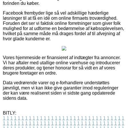
forinden du køber.
Facebook frembyder lige så vel adskillige hæderlige
løsninger til at få en idé om online firmaets troværdighed.
Foruden det ser vi faktisk online forretninger som giver folk
mulighed for at udforme en bedømmelse af købsoplevelsen,
hvilket på samme måde må drages fordel af til afvejning af
hvor glade kunderne er.
Vores hjemmeside er finansieret af indtægter fra annoncer.
Vi har aftaler med utallige online varehuse og introducerer
deres produkter, og tjener honorar for så vidt en af vores
brugere foretager en ordre.
Data vedrørende varer og e-forhandlere understøttes
jævnligt, men vi kan ikke give garantier imod reguleringer
der kan være realiseret siden vi sidste gang opdaterede
sidens data.
BITLY:
1
1
1
1
1
1
1
1
1
1
1
1
1
1
1
1
1
1
1
1
1
1
1
1
1
1
1
1
1
1
1
1
1
1
1
1
1
1
1
1
1
1
1
1
1
1
1
1
1
1
1
1
1
1
1
1
1
1
1
1
1
1
1
1
1
1