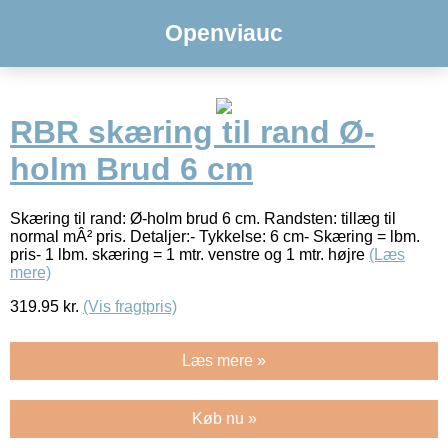
Openviauc
RBR skæring til rand Ø-
holm Brud 6 cm
Skæring til rand: Ø-holm brud 6 cm. Randsten: tillæg til
normal mÂ² pris. Detaljer:- Tykkelse: 6 cm- Skæring = lbm.
pris- 1 lbm. skæring = 1 mtr. venstre og 1 mtr. højre
(Læs
mere)
319.95
kr.
(Vis fragtpris)
Læs mere »
Køb nu »