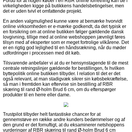
Forud for at nogen køber i en RBR online forretning kan de i
virkeligheden kigge på butikkens handelsbetingelser, men
det er uden tvivl et omfattende projekt.
En anden valgmulighed kunne være at bemærke hvorvidt
online virksomheden er e-mærke godkendt, da det typisk er
en forsikring om at online butikken følger gældende dansk
lovgivning, tillige med at online webshoppen jævnligt føres
tilsyn med af eksperter som er meget fortrolige vilkårene. Det
er en rigtig god lejlighed til en håndsrækning, når du møder
udfordringer i processen med dit køb.
Tilsvarende anbefaler vi at du er hensynstagende til de mest
centrale retningslinjer gældende for bestillingen, fx hvilken
byttepolitik online butikken tilbyder. I relation til det er det
også relevant, at man stadigvæk sikrer sin købsbekræftelse,
så man i fremtiden kan eftervise sin bestilling af RBR
skæring til rand Ø-holm Brud 6 cm, om du efterspørger
produkter til en herre eller dame.
Trustpilot tilbyder helt fantastiske chancer for at
gennemstøve en række andre kunders bedømmelser og af
den grund er det fornuftigt, at du eksaminerer netshoppens
vurderinger af RBR skæring til rand Ø-holm Brud 6 cm