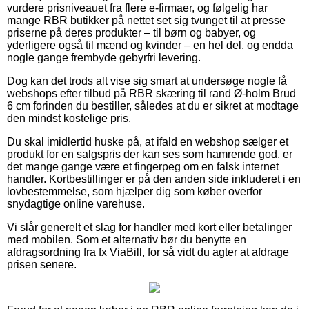
vurdere prisniveauet fra flere e-firmaer, og følgelig har
mange RBR butikker på nettet set sig tvunget til at presse
priserne på deres produkter – til børn og babyer, og
yderligere også til mænd og kvinder – en hel del, og endda
nogle gange frembyde gebyrfri levering.
Dog kan det trods alt vise sig smart at undersøge nogle få
webshops efter tilbud på RBR skæring til rand Ø-holm Brud
6 cm forinden du bestiller, således at du er sikret at modtage
den mindst kostelige pris.
Du skal imidlertid huske på, at ifald en webshop sælger et
produkt for en salgspris der kan ses som hamrende god, er
det mange gange være et fingerpeg om en falsk internet
handler. Kortbestillinger er på den anden side inkluderet i en
lovbestemmelse, som hjælper dig som køber overfor
snydagtige online varehuse.
Vi slår generelt et slag for handler med kort eller betalinger
med mobilen. Som et alternativ bør du benytte en
afdragsordning fra fx ViaBill, for så vidt du agter at afdrage
prisen senere.