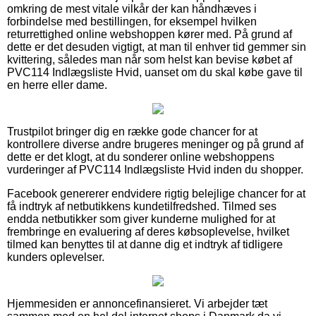
omkring de mest vitale vilkår der kan håndhæves i
forbindelse med bestillingen, for eksempel hvilken
returrettighed online webshoppen kører med. På grund af
dette er det desuden vigtigt, at man til enhver tid gemmer sin
kvittering, således man når som helst kan bevise købet af
PVC114 Indlægsliste Hvid, uanset om du skal købe gave til
en herre eller dame.
Trustpilot bringer dig en række gode chancer for at
kontrollere diverse andre brugeres meninger og på grund af
dette er det klogt, at du sonderer online webshoppens
vurderinger af PVC114 Indlægsliste Hvid inden du shopper.
Facebook genererer endvidere rigtig belejlige chancer for at
få indtryk af netbutikkens kundetilfredshed. Tilmed ses
endda netbutikker som giver kunderne mulighed for at
frembringe en evaluering af deres købsoplevelse, hvilket
tilmed kan benyttes til at danne dig et indtryk af tidligere
kunders oplevelser.
Hjemmesiden er annoncefinansieret. Vi arbejder tæt