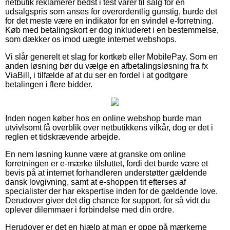
netbutik reklamerer bedst i test varer til salg for en
udsalgspris som anses for overordentlig gunstig, burde det
for det meste være en indikator for en svindel e-forretning.
Køb med betalingskort er dog inkluderet i en bestemmelse,
som dækker os imod uægte internet webshops.
Vi slår generelt et slag for kortkøb eller MobilePay. Som en
anden løsning bør du vælge en afbetalingsløsning fra fx
ViaBill, i tilfælde af at du ser en fordel i at godtgøre
betalingen i flere bidder.
Inden nogen køber hos en online webshop burde man
utvivlsomt få overblik over netbutikkens vilkår, dog er det i
reglen et tidskrævende arbejde.
En nem løsning kunne være at granske om online
forretningen er e-mærke tilsluttet, fordi det burde være et
bevis på at internet forhandleren understøtter gældende
dansk lovgivning, samt at e-shoppen tit efterses af
specialister der har ekspertise inden for de gældende love.
Derudover giver det dig chance for support, for så vidt du
oplever dilemmaer i forbindelse med din ordre.
Herudover er det en hjælp at man er oppe på mærkerne