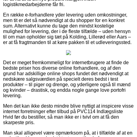
logistikmedarbejderne får fri.
En række e-forhandlere yder levering uden omkostninger,
men tit er det så nødvendigt at du shopper for en konkret
sum. Alternativt kunne du tage den mindst kostelige
mulighed for levering, der i de fleste tilfælde – uden hensyn
til om man opholder sig tæt på Kolding, Lillerød eller Aars –
er at få fragtmanden til at køre pakken til et udleveringssted.
Det er meget fremkommeligt for internetbrugere at finde de
bedste priser hos diverse online forhandlere, og af den
grund har adskillige online shops fundet det nødvendigt at
nedskære salgsværdien på specielt deres bedst i test
produkter – til piger og drenge, og yderligere også til mænd
og kvinder – drastisk, og endda nogle gange love portofri
levering.
Men det kan ikke desto mindre blive nyttigt at inspicere visse
internet forretninger efter tilbud på PVC114 Indlægsliste
Hvid før du bestiller, så man ikke er i tvivl om at få den
skarpeste pris.
Man skal alligevel være opmærksom på, at i tilfælde af at en