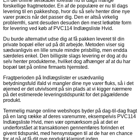
En del online selskaber foreslår nu til dags mange
forskellige fragtmetoder. En af de populære er nu til dags
levering til en pakkeshop, hvor du så selv henter dine nye
varer præcis når det passer dig. Den er altså virkelig
problemfri, samt desuden desuden den mest letkøbte form
for levering ved køb af PVC114 Indlægsliste Hvid.
Du burde alternativt udse dig at få pakken leveret til din
private bopæl eller ud på dit arbejde. Metoden viser sig
sædvanligvis en lille smule mindre prisbillig, men endda
særdeles enkel. Den billigste slags levering er dog at du
selv henter produkterne, hvilket dog afhænger af at du har
bopæl tæt på online firmaets hjemsted.
Fragtperioden på Indlægslister er usædvanlig
betydningsfuld ifald vi mangler dine nye varer fluks, så i det
øjemed er det utvivlsomt på sin plads at vi kigger nærmere
på det estimerede leveringstidspunkt for det pågældende
produkt.
Temmelig mange online webshops byder på dag-til-dag fragt
på en lang række af deres varenumre, eksempelvis PVC114
Indlægsliste Hvid, men vær opmærksom på at det er
underforstået at transaktionen gennemføres forinden et
givent tidspunkt, med hensynstagen til at de har en chance
for at nå at få dit nye produkt klargjort inden