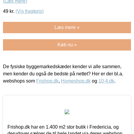
(Læs mere)
49
kr.
(Vis fragtpris)
Læs mere »
Køb nu »
De fysiske byggemarkedskæder kender vi alle sammen,
men kender du også de bedste på nettet? Her er der bl.a.
webshops som
Frishop.dk
,
Homeshop.dk
og
10-4.dk
.
Frishop.dk har en 1.400 m2 stor butik i Fredericia, og
derudover sælger de til hele landet via deres webshop.