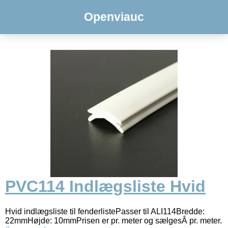
Openviauc
PVC114 Indlægsliste Hvid
Hvid indlægsliste til fenderlistePasser til ALI114Bredde:
22mmHøjde: 10mmPrisen er pr. meter og sælgesÂ pr. meter.